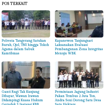
POS TERKAIT
Polresta Tangerang Satukan
Kapanewon Tanjungsari
Buruh, Ojol, TNI hingga Tokoh
Laksanakan Evaluasi
Agama dalam Sabuk
Pembangunan Zona Integritas
Kamtibmas
Menuju WBK
Ganti Rugi Tak Kunjung
Permintaan Jagung Industri
Dibayar, Wawan Irawan
Pakan Tembus 2 Juta Ton,
Didampingi Kuasa Hukum
Andra Soni Dorong Satu Desa
Geruduk 3 Instansi KBB
Satu Hektare