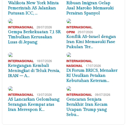
Walikota New York Minta
Ribuan Imigran Gelap
Pemerintah AS Jalankan
Asal Maroko Memasuki
Putusan ICC, …
Perairan Spanyol
28/07/2026
,
INTERNASIONAL
INTERNASIONAL
Gempa Berkekuatan 7,1 SR
25/07/2026
OPINI
Konflik AS-Israel dengan
Timbulkan Kerusakan
Iran Kini Memasuki Fase
Luas di Jepang
Pukulan Ter…
18/07/2026
,
INTERNASIONAL
INTERNASIONAL
Ketegangan Kembali
17/07/2026
NASIONAL
Di Forum BRICS, Menaker
Meningkat di Teluk Persia,
RI Usulkan Petakan
IRAN – A…
Kebutuhan Keteram…
13/07/2026
09/07/2026
INTERNASIONAL
INTERNASIONAL
AS Lancarkan Gelombang
Gencaran Senjata
Serangan Keempat atas
Berakhir: Iran Kecam
Iran Merespon K…
Ucapan Trump yang
Sebu…