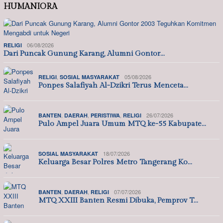
HUMANIORA
06/08/2026
RELIGI
Dari Puncak Gunung Karang, Alumni Gontor…
,
05/08/2026
RELIGI
SOSIAL MASYARAKAT
Ponpes Salafiyah Al-Dzikri Terus Menceta…
,
,
,
26/07/2026
BANTEN
DAERAH
PERISTIWA
RELIGI
Pulo Ampel Juara Umum MTQ ke-55 Kabupate…
18/07/2026
SOSIAL MASYARAKAT
Keluarga Besar Polres Metro Tangerang Ko…
,
,
07/07/2026
BANTEN
DAERAH
RELIGI
MTQ XXIII Banten Resmi Dibuka, Pemprov T…