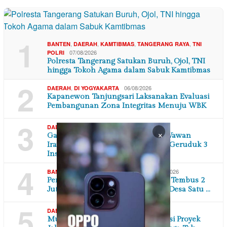
1
,
,
,
,
BANTEN
DAERAH
KAMTIBMAS
TANGERANG RAYA
TNI
07/08/2026
POLRI
Polresta Tangerang Satukan Buruh, Ojol, TNI
hingga Tokoh Agama dalam Sabuk Kamtibmas
2
,
06/08/2026
DAERAH
DI YOGYAKARTA
Kapanewon Tanjungsari Laksanakan Evaluasi
Pembangunan Zona Integritas Menuju WBK
3
,
06/08/2026
DAERAH
JAWA BARAT
×
Ganti Rugi Tak Kunjung Dibayar, Wawan
Irawan Didampingi Kuasa Hukum Geruduk 3
Instans…
4
,
,
06/08/2026
BANTEN
DAERAH
EKONOMI BISNIS
Permintaan Jagung Industri Pakan Tembus 2
Juta Ton, Andra Soni Dorong Satu Desa Satu …
5
,
06/08/2026
DAERAH
JAWA BARAT
Mutu Dipertanyakan, Tulangan Besi Proyek