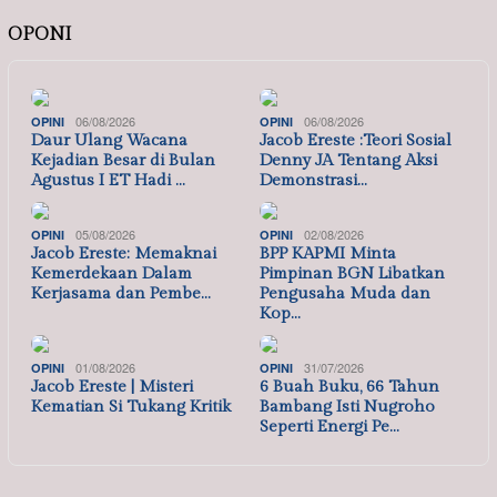
OPONI
06/08/2026
06/08/2026
OPINI
OPINI
Daur Ulang Wacana
Jacob Ereste :Teori Sosial
Kejadian Besar di Bulan
Denny JA Tentang Aksi
Agustus I ET Hadi …
Demonstrasi…
05/08/2026
02/08/2026
OPINI
OPINI
Jacob Ereste: Memaknai
BPP KAPMI Minta
Kemerdekaan Dalam
Pimpinan BGN Libatkan
Kerjasama dan Pembe…
Pengusaha Muda dan
Kop…
01/08/2026
31/07/2026
OPINI
OPINI
Jacob Ereste | Misteri
6 Buah Buku, 66 Tahun
Kematian Si Tukang Kritik
Bambang Isti Nugroho
Seperti Energi Pe…