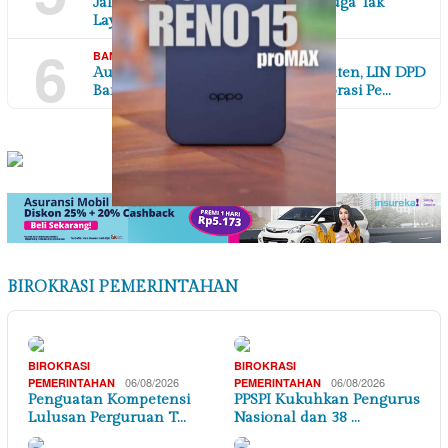
Jalan Poros Desa di Karawang Diduga Tak
Laya…
6
,
06/08/2026
BANTEN
DAERAH
Audiensi Bersama Disperindag Banten, LIN DPD
Banten Perkuat Sinergi dan Kolaborasi Pe…
BIROKRASI PEMERINTAHAN
BIROKRASI
BIROKRASI
06/08/2026
06/08/2026
PEMERINTAHAN
PEMERINTAHAN
Penguatan Kompetensi
PPSPI Kukuhkan Pengurus
Lulusan Perguruan T…
Nasional dan 38 …