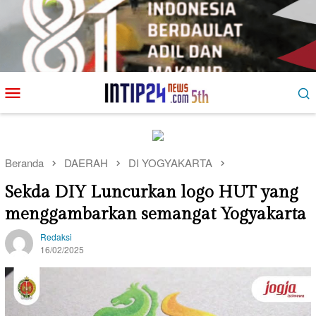
Loncat
Menu
ke
Mobile
konten
Beranda
DAERAH
DI YOGYAKARTA
Sekda DIY Luncurkan logo HUT yang
menggambarkan semangat Yogyakarta
Redaksi
16/02/2025