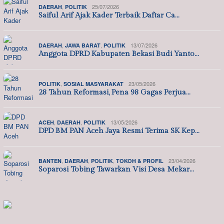
,
25/07/2026
DAERAH
POLITIK
Saiful Arif Ajak Kader Terbaik Daftar Ca…
,
,
13/07/2026
DAERAH
JAWA BARAT
POLITIK
Anggota DPRD Kabupaten Bekasi Budi Yanto…
,
23/05/2026
POLITIK
SOSIAL MASYARAKAT
28 Tahun Reformasi, Pena 98 Gagas Perjua…
,
,
13/05/2026
ACEH
DAERAH
POLITIK
DPD BM PAN Aceh Jaya Resmi Terima SK Kep…
,
,
,
23/04/2026
BANTEN
DAERAH
POLITIK
TOKOH & PROFIL
Soparosi Tobing Tawarkan Visi Desa Mekar…