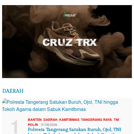
DAERAH
1
,
,
,
,
BANTEN
DAERAH
KAMTIBMAS
TANGERANG RAYA
TNI
07/08/2026
POLRI
Polresta Tangerang Satukan Buruh, Ojol, TNI