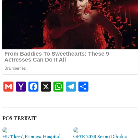
Gmail
Yahoo
Facebook
X
WhatsApp
Telegram
Share
Mail
POS TERKAIT
HUT ke-7, Primaya Hospital
GPFE 2026 Resmi Dibuka: