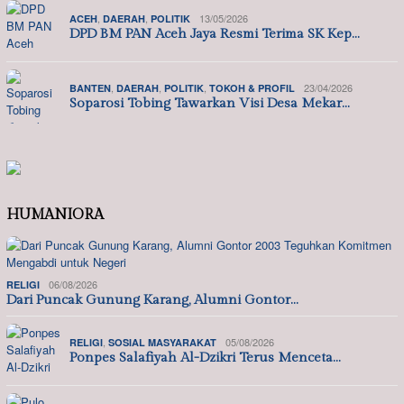
,
,
13/05/2026
ACEH
DAERAH
POLITIK
DPD BM PAN Aceh Jaya Resmi Terima SK Kep…
,
,
,
23/04/2026
BANTEN
DAERAH
POLITIK
TOKOH & PROFIL
Soparosi Tobing Tawarkan Visi Desa Mekar…
HUMANIORA
06/08/2026
RELIGI
Dari Puncak Gunung Karang, Alumni Gontor…
,
05/08/2026
RELIGI
SOSIAL MASYARAKAT
Ponpes Salafiyah Al-Dzikri Terus Menceta…