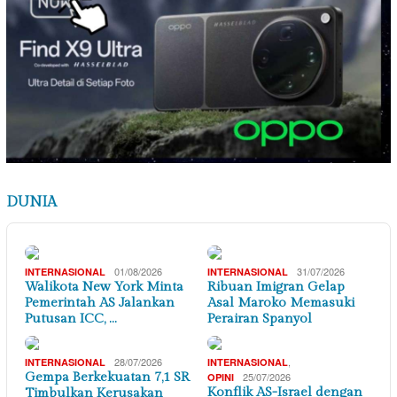
DUNIA
01/08/2026
31/07/2026
INTERNASIONAL
INTERNASIONAL
Walikota New York Minta
Ribuan Imigran Gelap
Pemerintah AS Jalankan
Asal Maroko Memasuki
Putusan ICC, …
Perairan Spanyol
28/07/2026
,
INTERNASIONAL
INTERNASIONAL
Gempa Berkekuatan 7,1 SR
25/07/2026
OPINI
Konflik AS-Israel dengan
Timbulkan Kerusakan