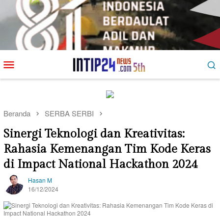
Loncat
Menu
ke
Mobile
konten
Beranda
SERBA SERBI
Sinergi Teknologi dan Kreativitas:
Rahasia Kemenangan Tim Kode Keras
di Impact National Hackathon 2024
Hasan M
16/12/2024