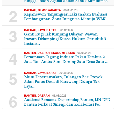
hingga Tokoh Agama dalam Sabuk Kamtibmas
2
,
06/08/2026
DAERAH
DI YOGYAKARTA
Kapanewon Tanjungsari Laksanakan Evaluasi
Pembangunan Zona Integritas Menuju WBK
3
,
06/08/2026
DAERAH
JAWA BARAT
Ganti Rugi Tak Kunjung Dibayar, Wawan
Irawan Didampingi Kuasa Hukum Geruduk 3
Instans…
4
,
,
06/08/2026
BANTEN
DAERAH
EKONOMI BISNIS
Permintaan Jagung Industri Pakan Tembus 2
Juta Ton, Andra Soni Dorong Satu Desa Satu …
5
,
06/08/2026
DAERAH
JAWA BARAT
Mutu Dipertanyakan, Tulangan Besi Proyek
Jalan Poros Desa di Karawang Diduga Tak
Laya…
6
,
06/08/2026
BANTEN
DAERAH
Audiensi Bersama Disperindag Banten, LIN DPD
Banten Perkuat Sinergi dan Kolaborasi Pe…