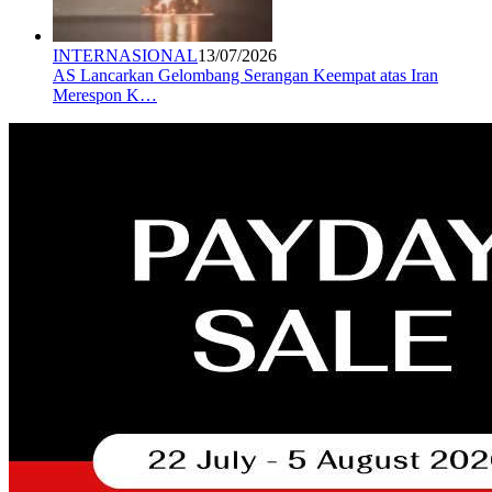
INTERNASIONAL
13/07/2026
AS Lancarkan Gelombang Serangan Keempat atas Iran
Merespon K…