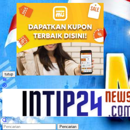
Loncat
ke
konten
tutup
Menu
Mobile
Pencarian