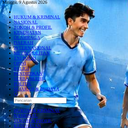
Minggu, 9 Agustus 2026
HUKUM & KRIMINAL
NASIONAL
TOKOH & PROFIL
KESEHATAN
OLAHRAGA
DAERAH
INTERNASIONAL
METROPOLITAN
TNI POLRI
OPINI
RELIGI
PENDIDIKAN
SERBA SERBI
POLITIK
SEJARAH & BUDAYA
HUKUM & KRIMINAL
NASIONAL
TOKOH & PROFIL
KESEHATAN