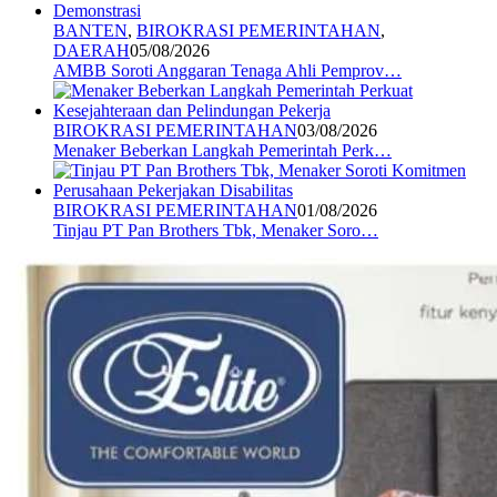
BANTEN
,
BIROKRASI PEMERINTAHAN
,
DAERAH
05/08/2026
AMBB Soroti Anggaran Tenaga Ahli Pemprov…
BIROKRASI PEMERINTAHAN
03/08/2026
Menaker Beberkan Langkah Pemerintah Perk…
BIROKRASI PEMERINTAHAN
01/08/2026
Tinjau PT Pan Brothers Tbk, Menaker Soro…