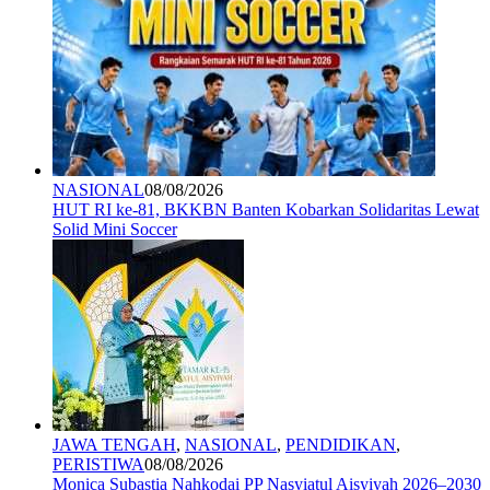
NASIONAL
08/08/2026
HUT RI ke-81, BKKBN Banten Kobarkan Solidaritas Lewat
Solid Mini Soccer
JAWA TENGAH
,
NASIONAL
,
PENDIDIKAN
,
PERISTIWA
08/08/2026
Monica Subastia Nahkodai PP Nasyiatul Aisyiyah 2026–2030