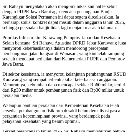
Sri Rahayu menyatakan akan mengomunikasikan hal tersebut
dengan PUPR Jawa Barat agar rencana penanganan Banjir
Karangligar Solusi Permanen ini dapat segera direalisasikan. Ia
berharap, solusi konkret dapat masuk dalam anggaran tahun 2025,
sehingga persoalan banjir tidak lagi menjadi masalah tahunan.
Prioritas Infrastruktur Karawang Pemprov Jabar dan Kesehatan
Selain bencana, Sri Rahayu Agustina DPRD Jabar Karawang juga
menyoroti keberhasilannya dalam mendorong percepatan
pembangunan jalan longsor di Wanasari, yang kini telah rampung
setelah mendapat perhatian dari Kementerian PUPR dan Pemprov
Jawa Barat.
Di sektor kesehatan, ia menyoroti kelanjutan pembangunan RSUD
Karawang yang sempat terhenti akibat keterbatasan anggaran.
Menurutnya, kebutuhan dana mencapai sekitar Rp60 miliar, terdiri
dari Rp30 miliar untuk pembangunan fisik dan Rp30 miliar untuk
peralatan medis.
Walaupun bantuan peralatan dari Kementerian Kesehatan telah
tersedia, pembangunan fisik rumah sakit belum terealisasi pasca
pergantian kepemimpinan provinsi, yang berdampak pada
pelayanan kesehatan yang belum optimal.
Terkait perencanaan tahun 2026, Sri Rahayu menyebutkan bahwa