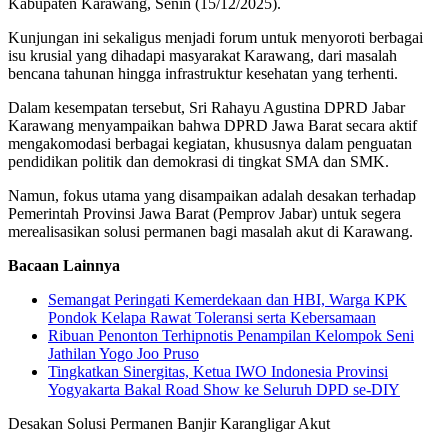
Kabupaten Karawang, Senin (15/12/2025).
Kunjungan ini sekaligus menjadi forum untuk menyoroti berbagai
isu krusial yang dihadapi masyarakat Karawang, dari masalah
bencana tahunan hingga infrastruktur kesehatan yang terhenti.
Dalam kesempatan tersebut, Sri Rahayu Agustina DPRD Jabar
Karawang menyampaikan bahwa DPRD Jawa Barat secara aktif
mengakomodasi berbagai kegiatan, khususnya dalam penguatan
pendidikan politik dan demokrasi di tingkat SMA dan SMK.
Namun, fokus utama yang disampaikan adalah desakan terhadap
Pemerintah Provinsi Jawa Barat (Pemprov Jabar) untuk segera
merealisasikan solusi permanen bagi masalah akut di Karawang.
Bacaan Lainnya
Semangat Peringati Kemerdekaan dan HBI, Warga KPK
Pondok Kelapa Rawat Toleransi serta Kebersamaan
Ribuan Penonton Terhipnotis Penampilan Kelompok Seni
Jathilan Yogo Joo Pruso
Tingkatkan Sinergitas, Ketua IWO Indonesia Provinsi
Yogyakarta Bakal Road Show ke Seluruh DPD se-DIY
Desakan Solusi Permanen Banjir Karangligar Akut