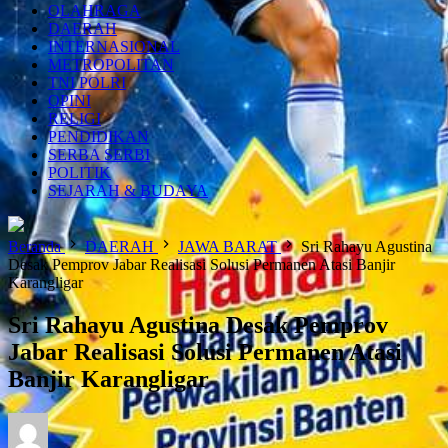
OLAHRAGA
DAERAH
INTERNASIONAL
METROPOLITAN
TNI POLRI
OPINI
RELIGI
PENDIDIKAN
SERBA SERBI
POLITIK
SEJARAH & BUDAYA
Beranda
DAERAH
JAWA BARAT
Sri Rahayu Agustina
Desak Pemprov Jabar Realisasi Solusi Permanen Atasi Banjir
Karangligar
Sri Rahayu Agustina Desak Pemprov
Jabar Realisasi Solusi Permanen Atasi
Banjir Karangligar