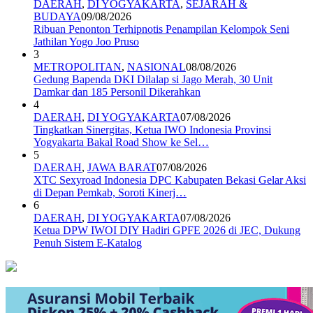
DAERAH
,
DI YOGYAKARTA
,
SEJARAH &
BUDAYA
09/08/2026
Ribuan Penonton Terhipnotis Penampilan Kelompok Seni
Jathilan Yogo Joo Pruso
3
METROPOLITAN
,
NASIONAL
08/08/2026
Gedung Bapenda DKI Dilalap si Jago Merah, 30 Unit
Damkar dan 185 Personil Dikerahkan
4
DAERAH
,
DI YOGYAKARTA
07/08/2026
Tingkatkan Sinergitas, Ketua IWO Indonesia Provinsi
Yogyakarta Bakal Road Show ke Sel…
5
DAERAH
,
JAWA BARAT
07/08/2026
XTC Sexyroad Indonesia DPC Kabupaten Bekasi Gelar Aksi
di Depan Pemkab, Soroti Kinerj…
6
DAERAH
,
DI YOGYAKARTA
07/08/2026
Ketua DPW IWOI DIY Hadiri GPFE 2026 di JEC, Dukung
Penuh Sistem E-Katalog