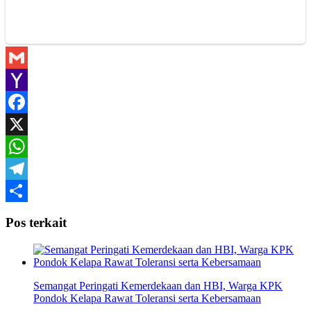
Gmail
Yahoo
Mail
Facebook
X
WhatsApp
Telegram
Share
Pos terkait
Semangat Peringati Kemerdekaan dan HBI, Warga KPK
Pondok Kelapa Rawat Toleransi serta Kebersamaan