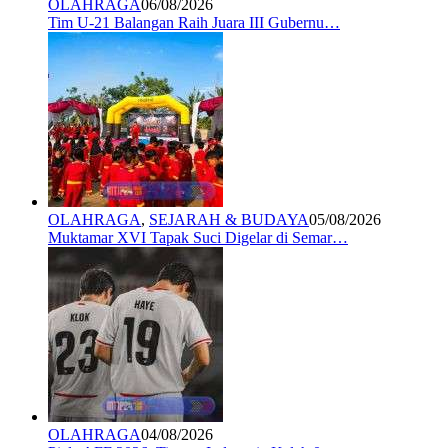
OLAHRAGA
06/08/2026
Tim U-21 Balangan Raih Juara III Gubernu…
OLAHRAGA
,
SEJARAH & BUDAYA
05/08/2026
Muktamar XVI Tapak Suci Digelar di Semar…
OLAHRAGA
04/08/2026