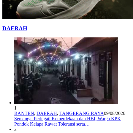
DAERAH
1
BANTEN
,
DAERAH
,
TANGERANG RAYA
09/08/2026
Semangat Peringati Kemerdekaan dan HBI, Warga KPK
Pondok Kelapa Rawat Toleransi serta…
2