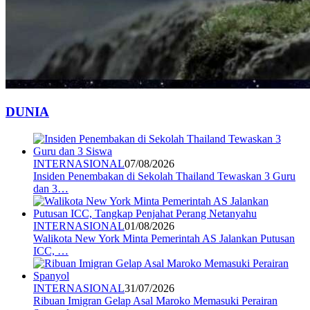
DUNIA
INTERNASIONAL
07/08/2026
Insiden Penembakan di Sekolah Thailand Tewaskan 3 Guru
dan 3…
INTERNASIONAL
01/08/2026
Walikota New York Minta Pemerintah AS Jalankan Putusan
ICC, …
INTERNASIONAL
31/07/2026
Ribuan Imigran Gelap Asal Maroko Memasuki Perairan