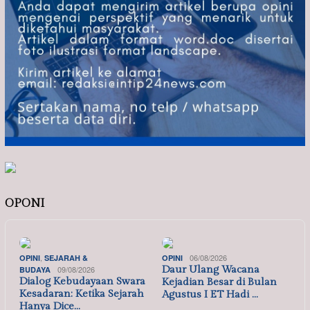
OPONI
,
06/08/2026
OPINI
SEJARAH &
OPINI
09/08/2026
Daur Ulang Wacana
BUDAYA
Dialog Kebudayaan Swara
Kejadian Besar di Bulan
Kesadaran: Ketika Sejarah
Agustus I ET Hadi …
Hanya Dice…