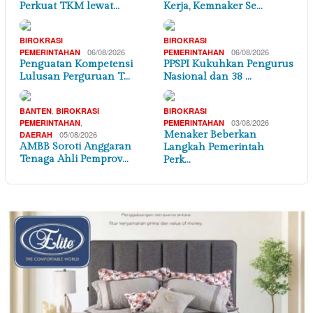
Perkuat TKM lewat…
Kerja, Kemnaker Se…
BIROKRASI
BIROKRASI
06/08/2026
06/08/2026
PEMERINTAHAN
PEMERINTAHAN
Penguatan Kompetensi
PPSPI Kukuhkan Pengurus
Lulusan Perguruan T…
Nasional dan 38 …
,
BANTEN
BIROKRASI
BIROKRASI
,
03/08/2026
PEMERINTAHAN
PEMERINTAHAN
05/08/2026
Menaker Beberkan
DAERAH
AMBB Soroti Anggaran
Langkah Pemerintah
Tenaga Ahli Pemprov…
Perk…