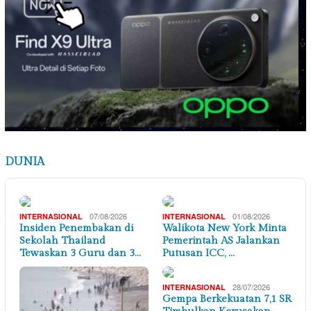
DUNIA
07/08/2026
01/08/2026
INTERNASIONAL
INTERNASIONAL
Insiden Penembakan di
Walikota New York Minta
Sekolah Thailand
Pemerintah AS Jalankan
Tewaskan 3 Guru dan 3…
Putusan ICC, …
28/07/2026
INTERNASIONAL
Gempa Berkekuatan 7,1 SR