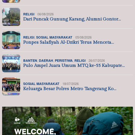
06/08/2026
RELIGI
Dari Puncak Gunung Karang, Alumni Gontor…
,
05/08/2026
RELIGI
SOSIAL MASYARAKAT
Ponpes Salafiyah Al-Dzikri Terus Menceta…
,
,
,
26/07/2026
BANTEN
DAERAH
PERISTIWA
RELIGI
Pulo Ampel Juara Umum MTQ ke-55 Kabupate…
18/07/2026
SOSIAL MASYARAKAT
Keluarga Besar Polres Metro Tangerang Ko…