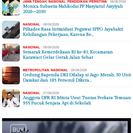
,
,
,
08/08/2026
JAWA TENGAH
NASIONAL
PENDIDIKAN
PERISTIWA
Monica Subastia Nahkodai PP Nasyiatul Aisyiyah
2026–2030
08/08/2026
NASIONAL
Pilkades Rasa Intimidasi: Pegawai SPPG Jayabakti
Kehilangan Pekerjaan, Karena Be…
08/08/2026
NASIONAL
Semarak Kemerdekaan RI ke-81, Kecamatan
Karawaci Gelar Gerak Jalan Sehat
,
08/08/2026
METROPOLITAN
NASIONAL
Gedung Bapenda DKI Dilalap si Jago Merah, 30 Unit
Damkar dan 185 Personil Dikera…
07/08/2026
NASIONAL
Anggota DPR RI Minta Usut Tuntas Perkara Temuan
955 Pucuk Senjata Api di Sekolah