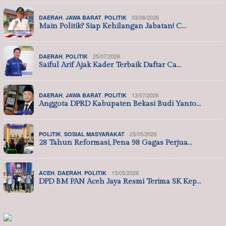
,
,
03/08/2026
DAERAH
JAWA BARAT
POLITIK
Main Politik? Siap Kehilangan Jabatan! C…
,
25/07/2026
DAERAH
POLITIK
Saiful Arif Ajak Kader Terbaik Daftar Ca…
,
,
13/07/2026
DAERAH
JAWA BARAT
POLITIK
Anggota DPRD Kabupaten Bekasi Budi Yanto…
,
23/05/2026
POLITIK
SOSIAL MASYARAKAT
28 Tahun Reformasi, Pena 98 Gagas Perjua…
,
,
13/05/2026
ACEH
DAERAH
POLITIK
DPD BM PAN Aceh Jaya Resmi Terima SK Kep…