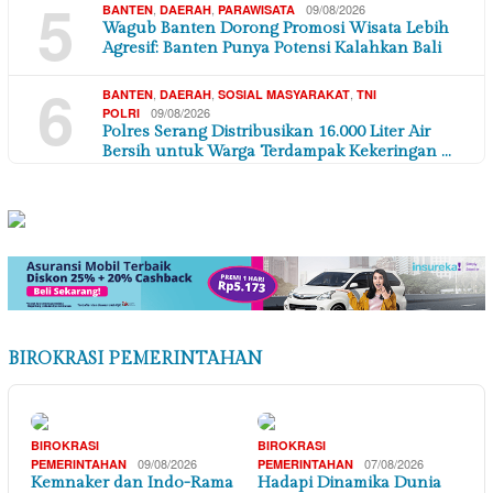
5
,
,
09/08/2026
BANTEN
DAERAH
PARAWISATA
Wagub Banten Dorong Promosi Wisata Lebih
Agresif: Banten Punya Potensi Kalahkan Bali
6
,
,
,
BANTEN
DAERAH
SOSIAL MASYARAKAT
TNI
09/08/2026
POLRI
Polres Serang Distribusikan 16.000 Liter Air
Bersih untuk Warga Terdampak Kekeringan …
BIROKRASI PEMERINTAHAN
BIROKRASI
BIROKRASI
09/08/2026
07/08/2026
PEMERINTAHAN
PEMERINTAHAN
Kemnaker dan Indo-Rama
Hadapi Dinamika Dunia