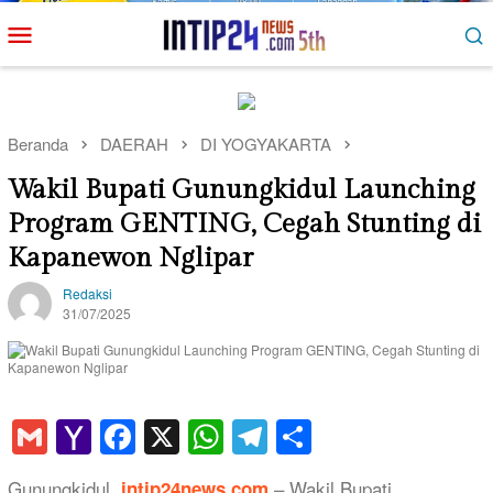
Loncat
Menu
ke
Mobile
konten
Beranda
DAERAH
DI YOGYAKARTA
Wakil Bupati Gunungkidul Launching
Program GENTING, Cegah Stunting di
Kapanewon Nglipar
Redaksi
31/07/2025
Gmail
Yahoo
Facebook
X
WhatsApp
Telegram
Share
Mail
Gunungkidul,
– Wakil Bupati
intip24news.com