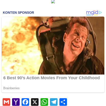
Gmail
Yahoo
Facebook
X
WhatsApp
Telegram
Share