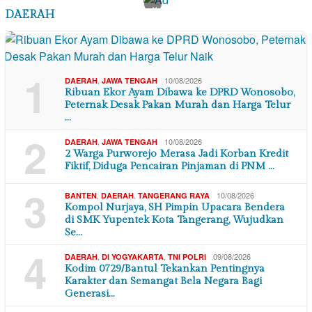
×
DAERAH
1
,
10/08/2026
DAERAH
JAWA TENGAH
Ribuan Ekor Ayam Dibawa ke DPRD Wonosobo,
Peternak Desak Pakan Murah dan Harga Telur
…
2
,
10/08/2026
DAERAH
JAWA TENGAH
2 Warga Purworejo Merasa Jadi Korban Kredit
Fiktif, Diduga Pencairan Pinjaman di PNM …
3
,
,
10/08/2026
BANTEN
DAERAH
TANGERANG RAYA
Kompol Nurjaya, SH Pimpin Upacara Bendera
di SMK Yupentek Kota Tangerang, Wujudkan
Se…
4
,
,
09/08/2026
DAERAH
DI YOGYAKARTA
TNI POLRI
Kodim 0729/Bantul Tekankan Pentingnya
Karakter dan Semangat Bela Negara Bagi
Generasi…