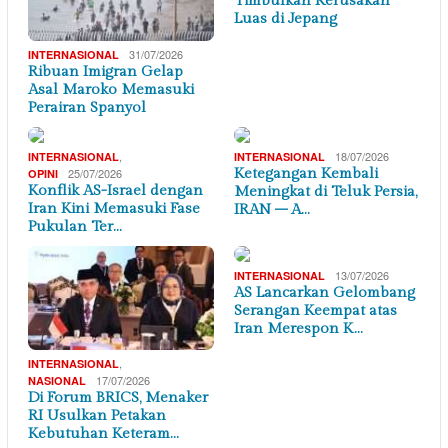
Timbulkan Kerusakan
Luas di Jepang
31/07/2026
INTERNASIONAL
Ribuan Imigran Gelap
Asal Maroko Memasuki
Perairan Spanyol
,
18/07/2026
INTERNASIONAL
INTERNASIONAL
25/07/2026
Ketegangan Kembali
OPINI
Konflik AS-Israel dengan
Meningkat di Teluk Persia,
Iran Kini Memasuki Fase
IRAN – A…
Pukulan Ter…
13/07/2026
INTERNASIONAL
AS Lancarkan Gelombang
Serangan Keempat atas
Iran Merespon K…
,
INTERNASIONAL
17/07/2026
NASIONAL
Di Forum BRICS, Menaker
RI Usulkan Petakan
Kebutuhan Keteram…