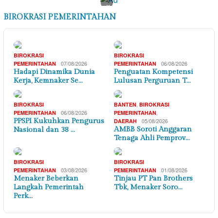
×
BIROKRASI PEMERINTAHAN
BIROKRASI
BIROKRASI
07/08/2026
06/08/2026
PEMERINTAHAN
PEMERINTAHAN
Hadapi Dinamika Dunia
Penguatan Kompetensi
Kerja, Kemnaker Se…
Lulusan Perguruan T…
,
BIROKRASI
BANTEN
BIROKRASI
06/08/2026
,
PEMERINTAHAN
PEMERINTAHAN
PPSPI Kukuhkan Pengurus
05/08/2026
DAERAH
AMBB Soroti Anggaran
Nasional dan 38 …
Tenaga Ahli Pemprov…
BIROKRASI
BIROKRASI
03/08/2026
01/08/2026
PEMERINTAHAN
PEMERINTAHAN
Menaker Beberkan
Tinjau PT Pan Brothers
Langkah Pemerintah
Tbk, Menaker Soro…
Perk…