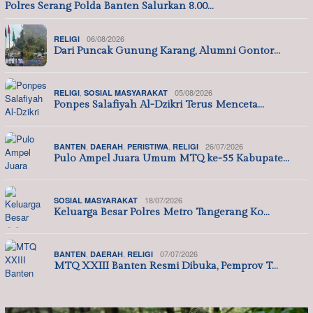
Polres Serang Polda Banten Salurkan 8.00…
06/08/2026
RELIGI
Dari Puncak Gunung Karang, Alumni Gontor…
,
05/08/2026
RELIGI
SOSIAL MASYARAKAT
Ponpes Salafiyah Al-Dzikri Terus Menceta…
,
,
,
26/07/2026
BANTEN
DAERAH
PERISTIWA
RELIGI
Pulo Ampel Juara Umum MTQ ke-55 Kabupate…
18/07/2026
SOSIAL MASYARAKAT
Keluarga Besar Polres Metro Tangerang Ko…
,
,
07/07/2026
BANTEN
DAERAH
RELIGI
MTQ XXIII Banten Resmi Dibuka, Pemprov T…