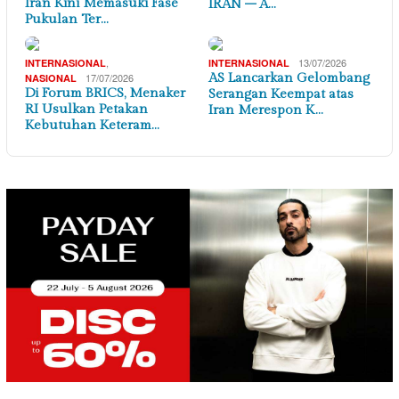
Iran Kini Memasuki Fase
IRAN – A…
Pukulan Ter…
,
13/07/2026
INTERNASIONAL
INTERNASIONAL
17/07/2026
AS Lancarkan Gelombang
NASIONAL
Di Forum BRICS, Menaker
Serangan Keempat atas
RI Usulkan Petakan
Iran Merespon K…
Kebutuhan Keteram…