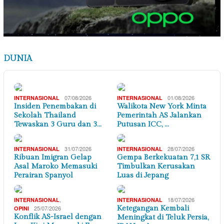
DUNIA
07/08/2026
01/08/2026
INTERNASIONAL
INTERNASIONAL
Insiden Penembakan di
Walikota New York Minta
Sekolah Thailand
Pemerintah AS Jalankan
Tewaskan 3 Guru dan 3…
Putusan ICC, …
31/07/2026
28/07/2026
INTERNASIONAL
INTERNASIONAL
Ribuan Imigran Gelap
Gempa Berkekuatan 7,1 SR
Asal Maroko Memasuki
Timbulkan Kerusakan
Perairan Spanyol
Luas di Jepang
,
18/07/2026
INTERNASIONAL
INTERNASIONAL
25/07/2026
Ketegangan Kembali
OPINI
Konflik AS-Israel dengan
Meningkat di Teluk Persia,