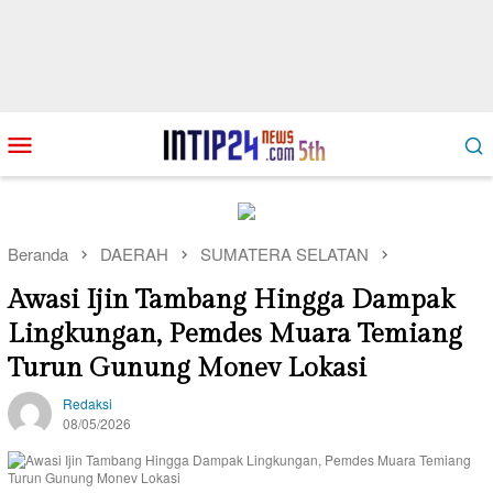
Loncat
Menu
ke
Mobile
konten
Beranda
DAERAH
SUMATERA SELATAN
Awasi Ijin Tambang Hingga Dampak
Lingkungan, Pemdes Muara Temiang
Turun Gunung Monev Lokasi
Redaksi
08/05/2026