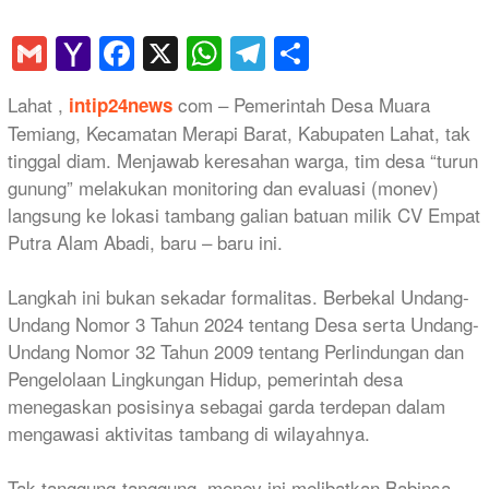
Gmail
Yahoo
Facebook
X
WhatsApp
Telegram
Share
Mail
Lahat ,
com – Pemerintah Desa Muara
intip24news
Temiang, Kecamatan Merapi Barat, Kabupaten Lahat, tak
tinggal diam. Menjawab keresahan warga, tim desa “turun
gunung” melakukan monitoring dan evaluasi (monev)
langsung ke lokasi tambang galian batuan milik CV Empat
Putra Alam Abadi, baru – baru ini.
Langkah ini bukan sekadar formalitas. Berbekal Undang-
Undang Nomor 3 Tahun 2024 tentang Desa serta Undang-
Undang Nomor 32 Tahun 2009 tentang Perlindungan dan
Pengelolaan Lingkungan Hidup, pemerintah desa
menegaskan posisinya sebagai garda terdepan dalam
mengawasi aktivitas tambang di wilayahnya.
Tak tanggung-tanggung, monev ini melibatkan Babinsa