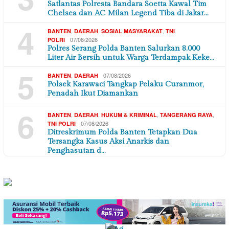
Satlantas Polresta Bandara Soetta Kawal Tim
Chelsea dan AC Milan Legend Tiba di Jakar…
4
,
,
,
BANTEN
DAERAH
SOSIAL MASYARAKAT
TNI
07/08/2026
POLRI
Polres Serang Polda Banten Salurkan 8.000
Liter Air Bersih untuk Warga Terdampak Keke…
5
,
07/08/2026
BANTEN
DAERAH
Polsek Karawaci Tangkap Pelaku Curanmor,
Penadah Ikut Diamankan
6
,
,
,
,
BANTEN
DAERAH
HUKUM & KRIMINAL
TANGERANG RAYA
07/08/2026
TNI POLRI
Ditreskrimum Polda Banten Tetapkan Dua
Tersangka Kasus Aksi Anarkis dan
Penghasutan d…