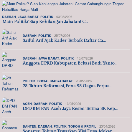
,
,
03/08/2026
DAERAH
JAWA BARAT
POLITIK
Main Politik? Siap Kehilangan Jabatan! C…
,
25/07/2026
DAERAH
POLITIK
Saiful Arif Ajak Kader Terbaik Daftar Ca…
,
,
13/07/2026
DAERAH
JAWA BARAT
POLITIK
Anggota DPRD Kabupaten Bekasi Budi Yanto…
,
23/05/2026
POLITIK
SOSIAL MASYARAKAT
28 Tahun Reformasi, Pena 98 Gagas Perjua…
,
,
13/05/2026
ACEH
DAERAH
POLITIK
DPD BM PAN Aceh Jaya Resmi Terima SK Kep…
,
,
,
23/04/2026
BANTEN
DAERAH
POLITIK
TOKOH & PROFIL
Soparosi Tobing Tawarkan Visi Desa Mekar…