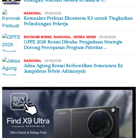
Ruangan Sekolah Swasta di Jakarta S…
05/08/2026
NASIONAL
Kemnaker Perkuat Ekosistem K3 untuk Tingkatkan
Pelindungan Pekerja
,
,
05/08/2026
EKONOMI BISNIS
NASIONAL
SERBA SERBI
GPFE 2026 Resmi Dibuka: Pengadaan Strategis
Dorong Percepatan Program Prioritas …
04/08/2026
NASIONAL
Jaksa Agung Resmi Berhentikan Sementara Ex
Jampidsus Febrie Adriansyah