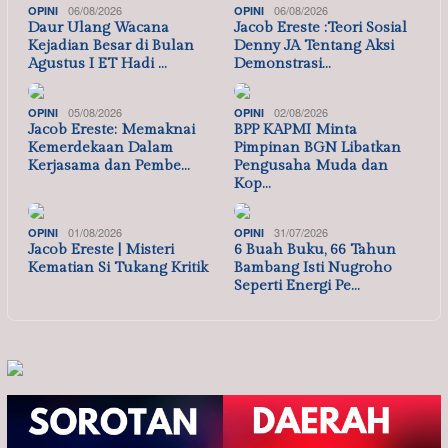
06/08/2026
06/08/2026
OPINI
OPINI
Daur Ulang Wacana
Jacob Ereste :Teori Sosial
Kejadian Besar di Bulan
Denny JA Tentang Aksi
Agustus I ET Hadi …
Demonstrasi…
05/08/2026
02/08/2026
OPINI
OPINI
Jacob Ereste: Memaknai
BPP KAPMI Minta
Kemerdekaan Dalam
Pimpinan BGN Libatkan
Kerjasama dan Pembe…
Pengusaha Muda dan
Kop…
01/08/2026
31/07/2026
OPINI
OPINI
Jacob Ereste | Misteri
6 Buah Buku, 66 Tahun
Kematian Si Tukang Kritik
Bambang Isti Nugroho
Seperti Energi Pe…