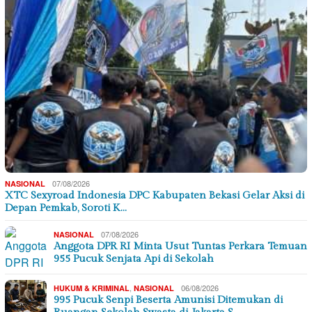
07/08/2026
NASIONAL
XTC Sexyroad Indonesia DPC Kabupaten Bekasi Gelar Aksi di
Depan Pemkab, Soroti K…
07/08/2026
NASIONAL
Anggota DPR RI Minta Usut Tuntas Perkara Temuan
955 Pucuk Senjata Api di Sekolah
,
06/08/2026
HUKUM & KRIMINAL
NASIONAL
995 Pucuk Senpi Beserta Amunisi Ditemukan di