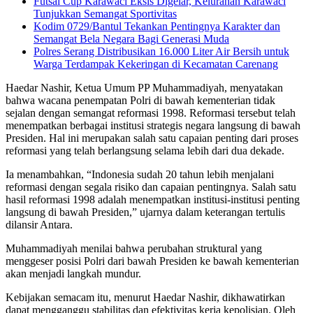
Futsal Cup Karawaci Eksis Digelar, Kelurahan Karawaci
Tunjukkan Semangat Sportivitas
Kodim 0729/Bantul Tekankan Pentingnya Karakter dan
Semangat Bela Negara Bagi Generasi Muda
Polres Serang Distribusikan 16.000 Liter Air Bersih untuk
Warga Terdampak Kekeringan di Kecamatan Carenang
Haedar Nashir, Ketua Umum PP Muhammadiyah, menyatakan
bahwa wacana penempatan Polri di bawah kementerian tidak
sejalan dengan semangat reformasi 1998. Reformasi tersebut telah
menempatkan berbagai institusi strategis negara langsung di bawah
Presiden. Hal ini merupakan salah satu capaian penting dari proses
reformasi yang telah berlangsung selama lebih dari dua dekade.
Ia menambahkan, “Indonesia sudah 20 tahun lebih menjalani
reformasi dengan segala risiko dan capaian pentingnya. Salah satu
hasil reformasi 1998 adalah menempatkan institusi-institusi penting
langsung di bawah Presiden,” ujarnya dalam keterangan tertulis
dilansir Antara.
Muhammadiyah menilai bahwa perubahan struktural yang
menggeser posisi Polri dari bawah Presiden ke bawah kementerian
akan menjadi langkah mundur.
Kebijakan semacam itu, menurut Haedar Nashir, dikhawatirkan
dapat mengganggu stabilitas dan efektivitas kerja kepolisian. Oleh