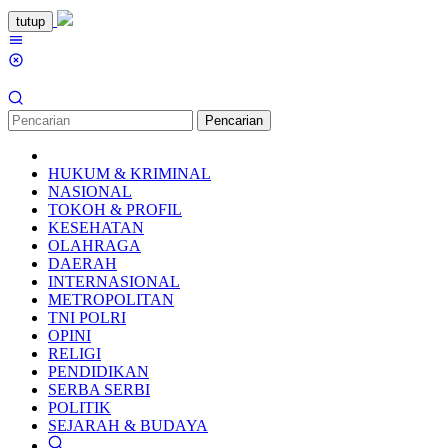
Loncat
tutup
ke
Menu
konten
Mobile
Pencarian
HUKUM & KRIMINAL
NASIONAL
TOKOH & PROFIL
KESEHATAN
OLAHRAGA
DAERAH
INTERNASIONAL
METROPOLITAN
TNI POLRI
OPINI
RELIGI
PENDIDIKAN
SERBA SERBI
POLITIK
SEJARAH & BUDAYA