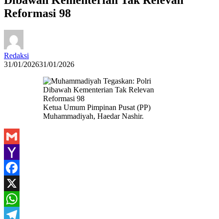
Reformasi 98
Redaksi
31/01/2026
31/01/2026
Ketua Umum Pimpinan Pusat (PP)
Muhammadiyah, Haedar Nashir.
Gmail
Yahoo
Mail
Facebook
X
WhatsApp