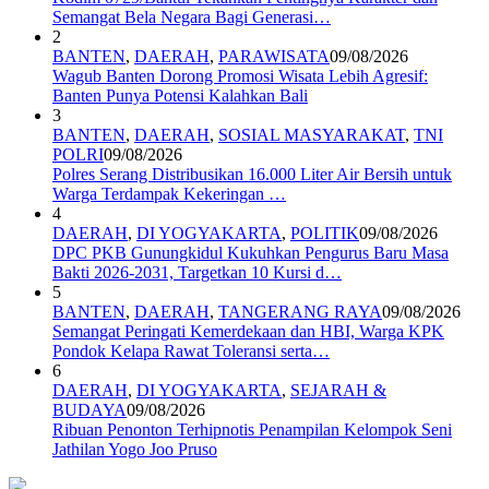
Semangat Bela Negara Bagi Generasi…
2
BANTEN
,
DAERAH
,
PARAWISATA
09/08/2026
Wagub Banten Dorong Promosi Wisata Lebih Agresif:
Banten Punya Potensi Kalahkan Bali
3
BANTEN
,
DAERAH
,
SOSIAL MASYARAKAT
,
TNI
POLRI
09/08/2026
Polres Serang Distribusikan 16.000 Liter Air Bersih untuk
Warga Terdampak Kekeringan …
4
DAERAH
,
DI YOGYAKARTA
,
POLITIK
09/08/2026
DPC PKB Gunungkidul Kukuhkan Pengurus Baru Masa
Bakti 2026-2031, Targetkan 10 Kursi d…
5
BANTEN
,
DAERAH
,
TANGERANG RAYA
09/08/2026
Semangat Peringati Kemerdekaan dan HBI, Warga KPK
Pondok Kelapa Rawat Toleransi serta…
6
DAERAH
,
DI YOGYAKARTA
,
SEJARAH &
BUDAYA
09/08/2026
Ribuan Penonton Terhipnotis Penampilan Kelompok Seni
Jathilan Yogo Joo Pruso