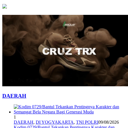
DAERAH
1
DAERAH
,
DI YOGYAKARTA
,
TNI POLRI
09/08/2026
Kodim 0729/Bantul Tekankan Pentingnya Karakter dan