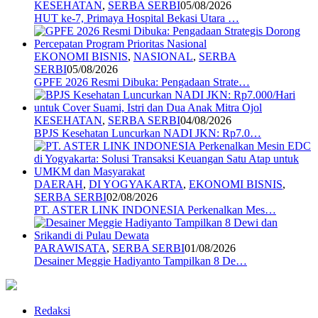
KESEHATAN
,
SERBA SERBI
05/08/2026
HUT ke-7, Primaya Hospital Bekasi Utara …
EKONOMI BISNIS
,
NASIONAL
,
SERBA
SERBI
05/08/2026
GPFE 2026 Resmi Dibuka: Pengadaan Strate…
KESEHATAN
,
SERBA SERBI
04/08/2026
BPJS Kesehatan Luncurkan NADI JKN: Rp7.0…
DAERAH
,
DI YOGYAKARTA
,
EKONOMI BISNIS
,
SERBA SERBI
02/08/2026
PT. ASTER LINK INDONESIA Perkenalkan Mes…
PARAWISATA
,
SERBA SERBI
01/08/2026
Desainer Meggie Hadiyanto Tampilkan 8 De…
Redaksi