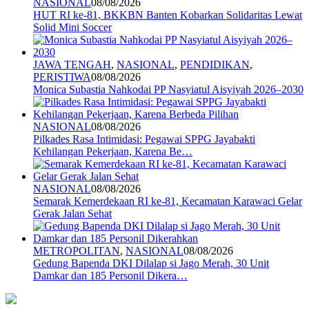
NASIONAL
08/08/2026
HUT RI ke-81, BKKBN Banten Kobarkan Solidaritas Lewat
Solid Mini Soccer
JAWA TENGAH
,
NASIONAL
,
PENDIDIKAN
,
PERISTIWA
08/08/2026
Monica Subastia Nahkodai PP Nasyiatul Aisyiyah 2026–2030
NASIONAL
08/08/2026
Pilkades Rasa Intimidasi: Pegawai SPPG Jayabakti
Kehilangan Pekerjaan, Karena Be…
NASIONAL
08/08/2026
Semarak Kemerdekaan RI ke-81, Kecamatan Karawaci Gelar
Gerak Jalan Sehat
METROPOLITAN
,
NASIONAL
08/08/2026
Gedung Bapenda DKI Dilalap si Jago Merah, 30 Unit
Damkar dan 185 Personil Dikera…