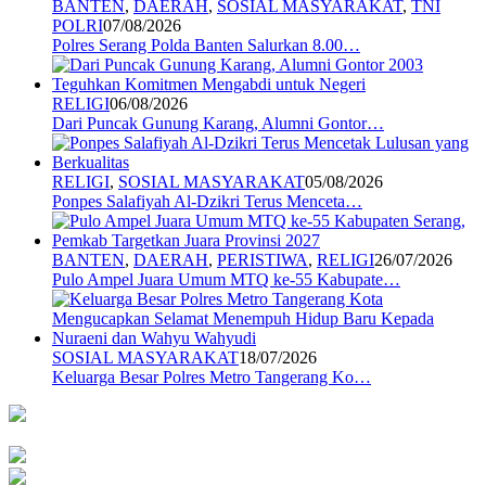
BANTEN
,
DAERAH
,
SOSIAL MASYARAKAT
,
TNI
POLRI
07/08/2026
Polres Serang Polda Banten Salurkan 8.00…
RELIGI
06/08/2026
Dari Puncak Gunung Karang, Alumni Gontor…
RELIGI
,
SOSIAL MASYARAKAT
05/08/2026
Ponpes Salafiyah Al-Dzikri Terus Menceta…
BANTEN
,
DAERAH
,
PERISTIWA
,
RELIGI
26/07/2026
Pulo Ampel Juara Umum MTQ ke-55 Kabupate…
SOSIAL MASYARAKAT
18/07/2026
Keluarga Besar Polres Metro Tangerang Ko…