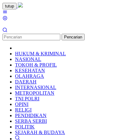
Loncat
tutup
ke
Menu
konten
Mobile
Pencarian
HUKUM & KRIMINAL
NASIONAL
TOKOH & PROFIL
KESEHATAN
OLAHRAGA
DAERAH
INTERNASIONAL
METROPOLITAN
TNI POLRI
OPINI
RELIGI
PENDIDIKAN
SERBA SERBI
POLITIK
SEJARAH & BUDAYA