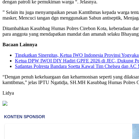
dengan patroli ke pemukiman warga “. Jelasnya.
” Selain itu juga menyampaikan pesan Kamtibmas kepada warga ten
masker, Mencuci tangan dgn menggunakan Sabun antiseptik, Menjaga
Ditambahkan Kasubbag Humas Polres Cirebon Kota, keberadaan dari s
para anggota yang mendapatkan mandat dan amanah selaku Bhayangk
Bacaan Lainnya
Tingkatkan Sinergitas, Ketua IWO Indonesia Provinsi Yogya
Ketua DPW IWOI DIY Hadiri GPFE 2026 di JEC, Dukung Pe
Satlantas Polresta Bandara Soetta Kawal Tim Chelsea dan AC 
“Dengan penuh kekeluargaan dan keharmonisan seperti yang dilaksa
kamtibmas,” jelas IPTU Ngatidja, SH.MH Kasubbag Humas Polres C
Lidya