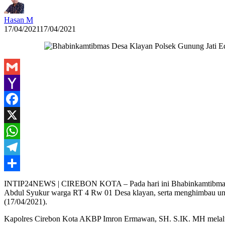
Hasan M
17/04/2021
17/04/2021
Gmail
Yahoo
Mail
Facebook
X
WhatsApp
Telegram
Share
INTIP24NEWS | CIREBON KOTA – Pada hari ini Bhabinkamtibmas De
Abdul Syukur warga RT 4 Rw 01 Desa klayan, serta menghimbau un
(17/04/2021).
Kapolres Cirebon Kota AKBP Imron Ermawan, SH. S.IK. MH melalui