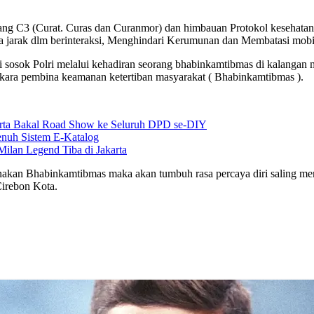
tang C3 (Curat. Curas dan Curanmor) dan himbauan Protokol kesehata
 jarak dlm berinteraksi, Menghindari Kerumunan dan Membatasi mobil
osok Polri melalui kehadiran seorang bhabinkamtibmas di kalangan ma
ara pembina keamanan ketertiban masyarakat ( Bhabinkamtibmas ).
karta Bakal Road Show ke Seluruh DPD se-DIY
nuh Sistem E-Katalog
Milan Legend Tiba di Jakarta
nakan Bhabinkamtibmas maka akan tumbuh rasa percaya diri saling mem
irebon Kota.