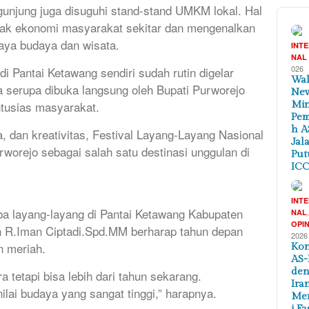
ngunjung juga disuguhi stand-stand UMKM lokal. Hal
ak ekonomi masyarakat sekitar dan mengenalkan
aya budaya dan wisata.
INT
NAL
026
i Pantai Ketawang sendiri sudah rutin digelar
Wal
ra serupa dibuka langsung oleh Bupati Purworejo
New
ntusias masyarakat.
Min
Pem
h A
 dan kreativitas, Festival Layang-Layang Nasional
Jal
worejo sebagai salah satu destinasi unggulan di
Put
ICC
INT
mba layang-layang di Pantai Ketawang Kabupaten
NAL
OPIN
n R.Iman Ciptadi.Spd.MM berharap tahun depan
2026
n meriah.
Kon
AS-
de
 tetapi bisa lebih dari tahun sekarang.
Ira
lai budaya yang sangat tinggi,” harapnya.
Me
i Fa