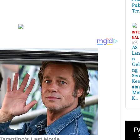
Puk
Ter
INT
NAL
026
AS
Lan
n
Ge
ng
Ser
Ke
ata
Me
K…