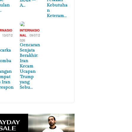
IRAN –
ulan
Kebutuha
A…
…
n
Keteram…
ERNASIO
INTERNASIO
13/07/2
09/07/2
NAL
026
Gencaran
carka
Senjata
Berakhir:
lomba
Iran
Kecam
angan
Ucapan
empat
Trump
s Iran
yang
respon
Sebu…