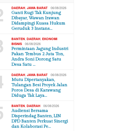
2
,
06/08/2026
DAERAH
JAWA BARAT
Ganti Rugi Tak Kunjung
Dibayar, Wawan Irawan
Didampingi Kuasa Hukum
Geruduk 3 Instans…
3
,
,
BANTEN
DAERAH
EKONOMI
06/08/2026
BISNIS
Permintaan Jagung Industri
Pakan Tembus 2 Juta Ton,
Andra Soni Dorong Satu
Desa Satu …
4
,
06/08/2026
DAERAH
JAWA BARAT
Mutu Dipertanyakan,
Tulangan Besi Proyek Jalan
Poros Desa di Karawang
Diduga Tak Laya…
5
,
06/08/2026
BANTEN
DAERAH
Audiensi Bersama
Disperindag Banten, LIN
DPD Banten Perkuat Sinergi
dan Kolaborasi Pe…