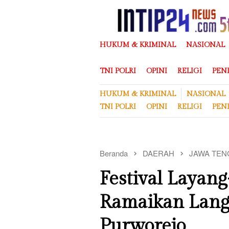
Loncat
ke
konten
HUKUM & KRIMINAL
NASIONAL
TNI POLRI
OPINI
RELIGI
PEN
HUKUM & KRIMINAL
NASIONAL
TNI POLRI
OPINI
RELIGI
PEN
Beranda
DAERAH
JAWA TEN
Festival Layan
Ramaikan Lang
Purworejo