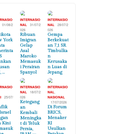
ERNASIO
INTERNASIO
INTERNASIO
01/08/2
31/07/2
28/07/2
NAL
NAL
026
026
ikota
Ribuan
Gempa
 York
Imigran
Berkekuat
ta
Gelap
an 7,1 SR
erinta
Asal
Timbulka
S
Maroko
n
ankan
Memasuk
Kerusaka
usan
i Perairan
n Luas di
, …
Spanyol
Jepang
ERNASIO
INTERNASIO
INTERNASIO
,
18/07/2
,
NAL
NAL
25/07/
026
I
NASIONAL
Ketegang
17/07/2026
flik
Di Forum
an
Israel
BRICS,
Kembali
ngan
Menaker
Meningka
n Kini
RI
t di Teluk
masuk
Usulkan
Persia,
se
Petakan