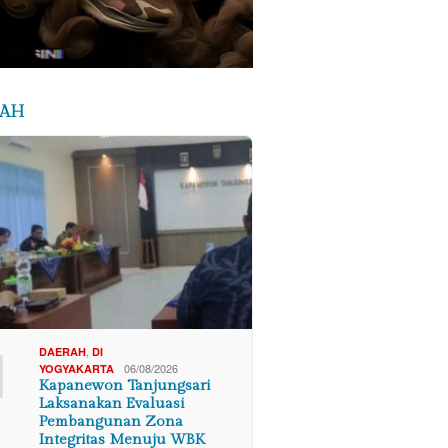
RAH
1
,
DAERAH
DI
06/08/2026
YOGYAKARTA
Kapanewon Tanjungsari
Laksanakan Evaluasi
Pembangunan Zona
Integritas Menuju WBK