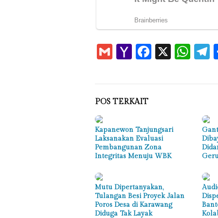
Gmail
Yahoo
Faceboo
X
Wha
T
Mail
POS TERKAIT
Kapanewon Tanjungsari
Gant
Laksanakan Evaluasi
Diba
Pembangunan Zona
Dida
Integritas Menuju WBK
Geru
Mutu Dipertanyakan,
Audi
Tulangan Besi Proyek Jalan
Disp
Poros Desa di Karawang
Bant
Diduga Tak Layak
Kola