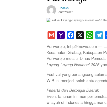
Redaksi
06/07/2026
Gmail
Yahoo
Faceboo
X
Wha
T
Mail
Purworejo, intip24news.com — La
Kecamatan Grabag, Kabupaten Pu
Purworejo melalui Dinas Pemuda 
yan
Layang-Layang Nasional 2026
Festival yang berlangsung selama
WIB ini menjadi salah satu agenda
Peserta dari Berbagai Daerah
Event tahunan ini mempertemukan
wilayah di Indonesia hingga manc