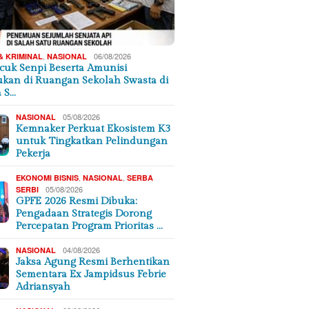
,
06/08/2026
& KRIMINAL
NASIONAL
cuk Senpi Beserta Amunisi
kan di Ruangan Sekolah Swasta di
a S…
05/08/2026
NASIONAL
Kemnaker Perkuat Ekosistem K3
untuk Tingkatkan Pelindungan
Pekerja
,
,
EKONOMI BISNIS
NASIONAL
SERBA
05/08/2026
SERBI
GPFE 2026 Resmi Dibuka:
Pengadaan Strategis Dorong
Percepatan Program Prioritas …
04/08/2026
NASIONAL
Jaksa Agung Resmi Berhentikan
Sementara Ex Jampidsus Febrie
Adriansyah