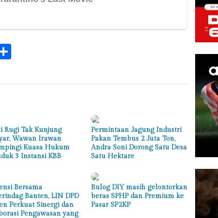
k
tsApp
elegram
Share
i Rugi Tak Kunjung
Permintaan Jagung Industri
yar, Wawan Irawan
Pakan Tembus 2 Juta Ton,
mpingi Kuasa Hukum
Andra Soni Dorong Satu Desa
duk 3 Instansi KBB
Satu Hektare
ensi Bersama
Bulog DIY masih gelontorkan
erindag Banten, LIN DPD
beras SPHP dan Premium ke
en Perkuat Sinergi dan
Pasar SP2KP
borasi Pengawasan yang