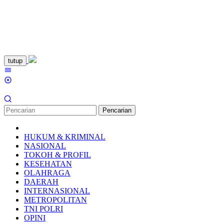
Loncat
tutup
ke
Menu
konten
Mobile
Pencarian
HUKUM & KRIMINAL
NASIONAL
TOKOH & PROFIL
KESEHATAN
OLAHRAGA
DAERAH
INTERNASIONAL
METROPOLITAN
TNI POLRI
OPINI