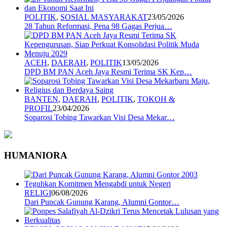
POLITIK
,
SOSIAL MASYARAKAT
23/05/2026
28 Tahun Reformasi, Pena 98 Gagas Perjua…
ACEH
,
DAERAH
,
POLITIK
13/05/2026
DPD BM PAN Aceh Jaya Resmi Terima SK Kep…
BANTEN
,
DAERAH
,
POLITIK
,
TOKOH &
PROFIL
23/04/2026
Soparosi Tobing Tawarkan Visi Desa Mekar…
HUMANIORA
RELIGI
06/08/2026
Dari Puncak Gunung Karang, Alumni Gontor…