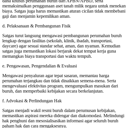
dana khusus perumahan buruh dari APBN/APBD, serta
memaksimalkan penggunaan aset tanah milik negara untuk menekan
biaya. Satgas juga harus memastikan aturan cicilan tidak membebani
gaji dan menjamin kepemilikan aman.
d. Pelaksanaan & Pembangunan Fisik
Satgas turut langsung mengawasi pembangunan perumahan buruh
lengkap dengan fasilitas (sekolah, klinik, ibadah, transportasi,
daycare) agar sesuai standar sehat, aman, dan nyaman. Kemudian
satgas juga memastikan lokasi berjarak dekat tempat kerja guna
memangkas biaya transportasi dan waktu tempuh.
e. Pengawasan, Pengendalian & Evaluasi
Mengawasi penyaluran agar tepat sasaran, memantau harga
perumahan terjangkau dan tidak dinaikkan semena-mena. Serta
mengevaluasi efektivitas program, mengumpulkan masukan dari
buruh, dan memperbaiki kebijakan secara berkelanjutan.
f. Advokasi & Perlindungan Hak
Satgas menjadi wakil resmi buruh dalam perumusan kebijakan,
memastikan aspirasi mereka didengar dan diakomodasi. Melindungi
hak penghuni dan mesosialisasikan informasi agar seluruh buruh
paham hak dan cara mengaksesnya.