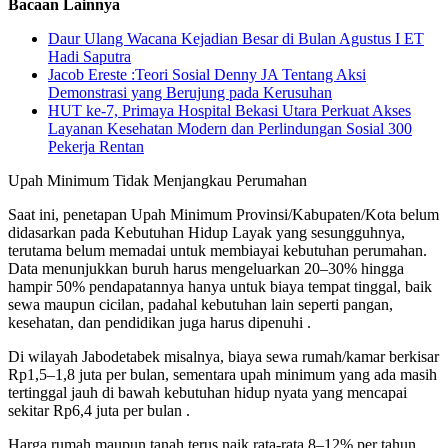
Bacaan Lainnya
Daur Ulang Wacana Kejadian Besar di Bulan Agustus I ET
Hadi Saputra
Jacob Ereste :Teori Sosial Denny JA Tentang Aksi
Demonstrasi yang Berujung pada Kerusuhan
HUT ke-7, Primaya Hospital Bekasi Utara Perkuat Akses
Layanan Kesehatan Modern dan Perlindungan Sosial 300
Pekerja Rentan
Upah Minimum Tidak Menjangkau Perumahan
Saat ini, penetapan Upah Minimum Provinsi/Kabupaten/Kota belum
didasarkan pada Kebutuhan Hidup Layak yang sesungguhnya,
terutama belum memadai untuk membiayai kebutuhan perumahan.
Data menunjukkan buruh harus mengeluarkan 20–30% hingga
hampir 50% pendapatannya hanya untuk biaya tempat tinggal, baik
sewa maupun cicilan, padahal kebutuhan lain seperti pangan,
kesehatan, dan pendidikan juga harus dipenuhi .
Di wilayah Jabodetabek misalnya, biaya sewa rumah/kamar berkisar
Rp1,5–1,8 juta per bulan, sementara upah minimum yang ada masih
tertinggal jauh di bawah kebutuhan hidup nyata yang mencapai
sekitar Rp6,4 juta per bulan .
Harga rumah maupun tanah terus naik rata-rata 8–12% per tahun,