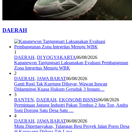
DAERAH
1
DAERAH
,
DI YOGYAKARTA
06/08/2026
Kapanewon Tanjungsari Laksanakan Evaluasi Pembangunan
Zona Integritas Menuju WBK
2
DAERAH
,
JAWA BARAT
06/08/2026
Ganti Rugi Tak Kunjung Dibayar, Wawan Irawan
Didampingi Kuasa Hukum Geruduk 3 Instans…
3
BANTEN
,
DAERAH
,
EKONOMI BISNIS
06/08/2026
Permintaan Jagung Industri Pakan Tembus 2 Juta Ton, Andra
Soni Dorong Satu Desa Satu …
4
DAERAH
,
JAWA BARAT
06/08/2026
Mutu Dipertanyakan, Tulangan Besi Proyek Jalan Poros Desa
di Karawang Diduga Tak Laya…