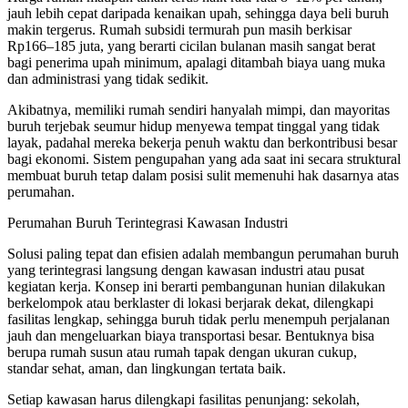
jauh lebih cepat daripada kenaikan upah, sehingga daya beli buruh
makin tergerus. Rumah subsidi termurah pun masih berkisar
Rp166–185 juta, yang berarti cicilan bulanan masih sangat berat
bagi penerima upah minimum, apalagi ditambah biaya uang muka
dan administrasi yang tidak sedikit.
Akibatnya, memiliki rumah sendiri hanyalah mimpi, dan mayoritas
buruh terjebak seumur hidup menyewa tempat tinggal yang tidak
layak, padahal mereka bekerja penuh waktu dan berkontribusi besar
bagi ekonomi. Sistem pengupahan yang ada saat ini secara struktural
membuat buruh tetap dalam posisi sulit memenuhi hak dasarnya atas
perumahan.
Perumahan Buruh Terintegrasi Kawasan Industri
Solusi paling tepat dan efisien adalah membangun perumahan buruh
yang terintegrasi langsung dengan kawasan industri atau pusat
kegiatan kerja. Konsep ini berarti pembangunan hunian dilakukan
berkelompok atau berklaster di lokasi berjarak dekat, dilengkapi
fasilitas lengkap, sehingga buruh tidak perlu menempuh perjalanan
jauh dan mengeluarkan biaya transportasi besar. Bentuknya bisa
berupa rumah susun atau rumah tapak dengan ukuran cukup,
standar sehat, aman, dan lingkungan tertata baik.
Setiap kawasan harus dilengkapi fasilitas penunjang: sekolah,