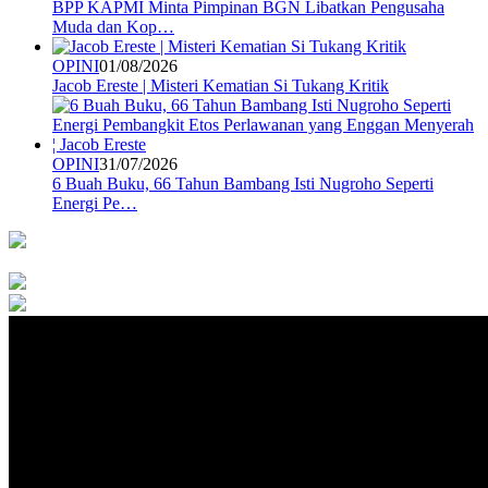
BPP KAPMI Minta Pimpinan BGN Libatkan Pengusaha
Muda dan Kop…
OPINI
01/08/2026
Jacob Ereste | Misteri Kematian Si Tukang Kritik
OPINI
31/07/2026
6 Buah Buku, 66 Tahun Bambang Isti Nugroho Seperti
Energi Pe…