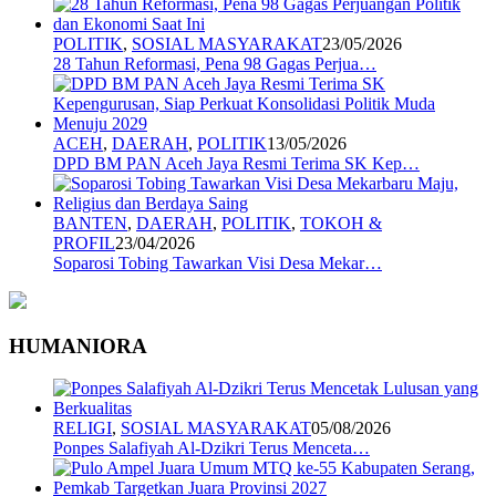
POLITIK
,
SOSIAL MASYARAKAT
23/05/2026
28 Tahun Reformasi, Pena 98 Gagas Perjua…
ACEH
,
DAERAH
,
POLITIK
13/05/2026
DPD BM PAN Aceh Jaya Resmi Terima SK Kep…
BANTEN
,
DAERAH
,
POLITIK
,
TOKOH &
PROFIL
23/04/2026
Soparosi Tobing Tawarkan Visi Desa Mekar…
HUMANIORA
RELIGI
,
SOSIAL MASYARAKAT
05/08/2026
Ponpes Salafiyah Al-Dzikri Terus Menceta…