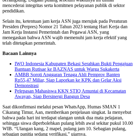
mencederai integritas serta komitmen pelayanan publik di sektor
pendidikan.
Selain itu, ketentuan jam kerja ASN juga merujuk pada Peraturan
Presiden (Perpres) Nomor 21 Tahun 2023 tentang Hari Kerja dan
Jam Kerja Instansi Pemerintah dan Pegawai ASN, yang
menegaskan bahwa ASN wajib memenuhi jam kerja efektif yang
telah ditetapkan pemerintah.
Bacaan Lainnya
IWO Indonesia Kabupaten Bekasi Serahkan Bukti Pengajuan
Bantuan Rutisae ke BAZNAS untuk Warga Sukakerta
AMBB Soroti Anggaran Tenaga Ahli Pemprov Banten
Rp55,47 Miliar, Siap Laporkan ke KPK dan Gelar Aksi
Demonstrasi
Pelepasan Mahasiswa KKN STIQ Amuntai di Kecamatan
Awayan, Siap Bersinergi Bangun Desa
Saat dikonfirmasi melalui pesan WhatsApp, Humas SMAN 1
Cikarang Timur, Aan, memberikan penjelasan singkat. Ia menyebut
bahwa pada hari ini terdapat ulangan untuk dua mata pelajaran,
sehingga siswa diperbolehkan pulang lebih awal sekitar pukul 10.00
WIB. “Ulangan kang, 2 mapel, pulang jam 10. Sebagian pulang,
sebagian panitia sedang verifikasi,” ujarnya.