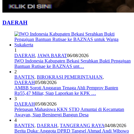
DAERAH
1
DAERAH
,
JAWA BARAT
06/08/2026
IWO Indonesia Kabupaten Bekasi Serahkan Bukti Pengajuan
Bantuan Rutisae ke BAZNAS unt…
2
BANTEN
,
BIROKRASI PEMERINTAHAN
,
DAERAH
05/08/2026
AMBB Soroti Anggaran Tenaga Ahli Pemprov Banten
Rp55,47 Miliar, Siap Laporkan ke KPK …
3
DAERAH
05/08/2026
Pelepasan Mahasiswa KKN STIQ Amuntai di Kecamatan
Awayan, Siap Bersinergi Bangun Desa
4
BANTEN
,
DAERAH
,
TANGERANG RAYA
04/08/2026
Berita Duka: Anggota DPRD Tangsel Ahmad Andi Wibowo