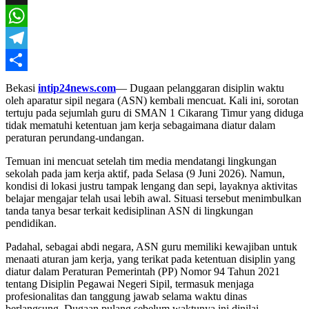
X
WhatsApp
Telegram
Share
Bekasi
intip24news.com
— Dugaan pelanggaran disiplin waktu
oleh aparatur sipil negara (ASN) kembali mencuat. Kali ini, sorotan
tertuju pada sejumlah guru di SMAN 1 Cikarang Timur yang diduga
tidak mematuhi ketentuan jam kerja sebagaimana diatur dalam
peraturan perundang-undangan.
Temuan ini mencuat setelah tim media mendatangi lingkungan
sekolah pada jam kerja aktif, pada Selasa (9 Juni 2026). Namun,
kondisi di lokasi justru tampak lengang dan sepi, layaknya aktivitas
belajar mengajar telah usai lebih awal. Situasi tersebut menimbulkan
tanda tanya besar terkait kedisiplinan ASN di lingkungan
pendidikan.
Padahal, sebagai abdi negara, ASN guru memiliki kewajiban untuk
menaati aturan jam kerja, yang terikat pada ketentuan disiplin yang
diatur dalam Peraturan Pemerintah (PP) Nomor 94 Tahun 2021
tentang Disiplin Pegawai Negeri Sipil, termasuk menjaga
profesionalitas dan tanggung jawab selama waktu dinas
berlangsung. Dugaan pulang sebelum waktunya ini dinilai