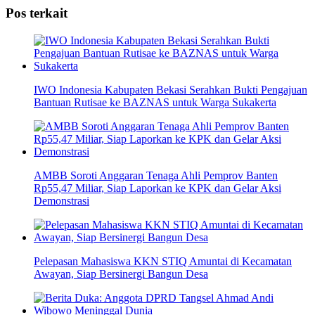
Share
Pos terkait
IWO Indonesia Kabupaten Bekasi Serahkan Bukti Pengajuan
Bantuan Rutisae ke BAZNAS untuk Warga Sukakerta
AMBB Soroti Anggaran Tenaga Ahli Pemprov Banten
Rp55,47 Miliar, Siap Laporkan ke KPK dan Gelar Aksi
Demonstrasi
Pelepasan Mahasiswa KKN STIQ Amuntai di Kecamatan
Awayan, Siap Bersinergi Bangun Desa