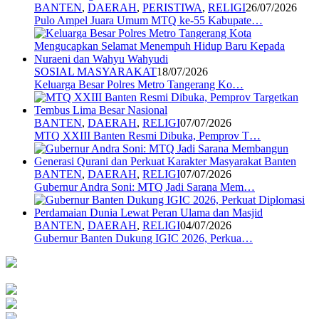
BANTEN
,
DAERAH
,
PERISTIWA
,
RELIGI
26/07/2026
Pulo Ampel Juara Umum MTQ ke-55 Kabupate…
SOSIAL MASYARAKAT
18/07/2026
Keluarga Besar Polres Metro Tangerang Ko…
BANTEN
,
DAERAH
,
RELIGI
07/07/2026
MTQ XXIII Banten Resmi Dibuka, Pemprov T…
BANTEN
,
DAERAH
,
RELIGI
07/07/2026
Gubernur Andra Soni: MTQ Jadi Sarana Mem…
BANTEN
,
DAERAH
,
RELIGI
04/07/2026
Gubernur Banten Dukung IGIC 2026, Perkua…