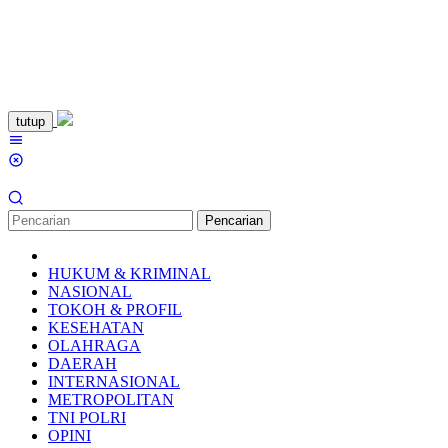
Loncat
tutup
ke
Menu
konten
Mobile
Pencarian
HUKUM & KRIMINAL
NASIONAL
TOKOH & PROFIL
KESEHATAN
OLAHRAGA
DAERAH
INTERNASIONAL
METROPOLITAN
TNI POLRI
OPINI