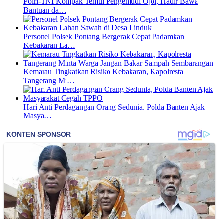
Polri-TNI Kompak Temui Pengemudi Ojol, Hadir Bawa
Bantuan da…
Personel Polsek Pontang Bergerak Cepat Padamkan
Kebakaran La…
Kemarau Tingkatkan Risiko Kebakaran, Kapolresta
Tangerang Mi…
Hari Anti Perdagangan Orang Sedunia, Polda Banten Ajak
Masya…