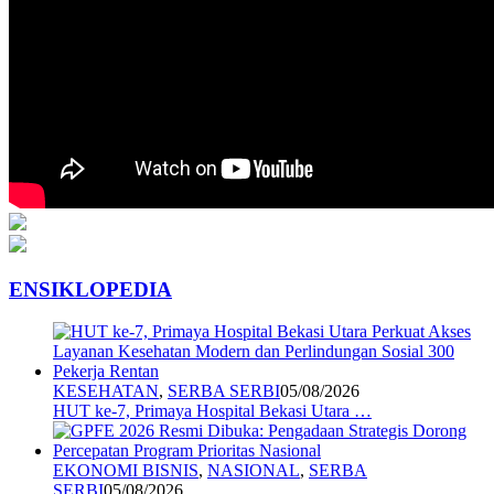
ENSIKLOPEDIA
KESEHATAN
,
SERBA SERBI
05/08/2026
HUT ke-7, Primaya Hospital Bekasi Utara …
EKONOMI BISNIS
,
NASIONAL
,
SERBA
SERBI
05/08/2026