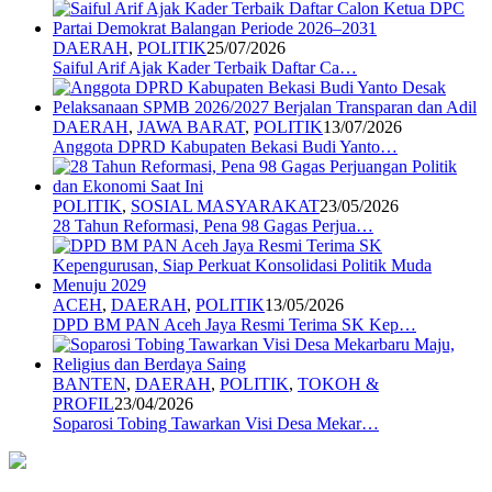
DAERAH
,
POLITIK
25/07/2026
Saiful Arif Ajak Kader Terbaik Daftar Ca…
DAERAH
,
JAWA BARAT
,
POLITIK
13/07/2026
Anggota DPRD Kabupaten Bekasi Budi Yanto…
POLITIK
,
SOSIAL MASYARAKAT
23/05/2026
28 Tahun Reformasi, Pena 98 Gagas Perjua…
ACEH
,
DAERAH
,
POLITIK
13/05/2026
DPD BM PAN Aceh Jaya Resmi Terima SK Kep…
BANTEN
,
DAERAH
,
POLITIK
,
TOKOH &
PROFIL
23/04/2026
Soparosi Tobing Tawarkan Visi Desa Mekar…