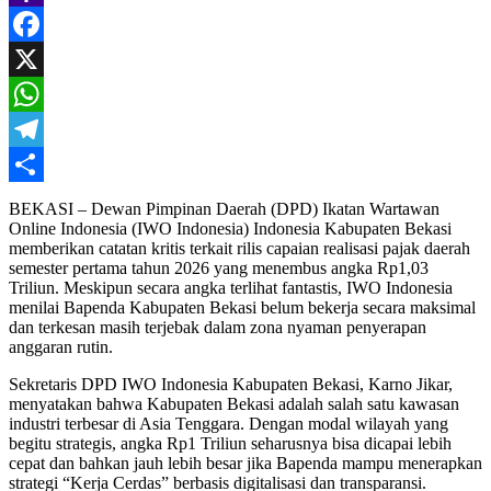
Yahoo
Mail
Facebook
X
WhatsApp
Telegram
Share
BEKASI – Dewan Pimpinan Daerah (DPD) Ikatan Wartawan
Online Indonesia (IWO Indonesia) Indonesia Kabupaten Bekasi
memberikan catatan kritis terkait rilis capaian realisasi pajak daerah
semester pertama tahun 2026 yang menembus angka Rp1,03
Triliun. Meskipun secara angka terlihat fantastis, IWO Indonesia
menilai Bapenda Kabupaten Bekasi belum bekerja secara maksimal
dan terkesan masih terjebak dalam zona nyaman penyerapan
anggaran rutin.
​Sekretaris DPD IWO Indonesia Kabupaten Bekasi, Karno Jikar,
menyatakan bahwa Kabupaten Bekasi adalah salah satu kawasan
industri terbesar di Asia Tenggara. Dengan modal wilayah yang
begitu strategis, angka Rp1 Triliun seharusnya bisa dicapai lebih
cepat dan bahkan jauh lebih besar jika Bapenda mampu menerapkan
strategi “Kerja Cerdas” berbasis digitalisasi dan transparansi.