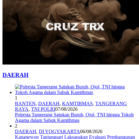
DAERAH
1
BANTEN
,
DAERAH
,
KAMTIBMAS
,
TANGERANG
RAYA
,
TNI POLRI
07/08/2026
Polresta Tangerang Satukan Buruh, Ojol, TNI hingga Tokoh
Agama dalam Sabuk Kamtibmas
2
DAERAH
,
DI YOGYAKARTA
06/08/2026
Kapanewon Tanjungsari Laksanakan Evaluasi Pembangunan