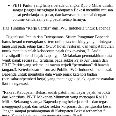
​PBJT Parkir yang hanya berada di angka Rp5,5 Miliar dinilai
sangat janggal mengingat Kabupaten Bekasi memiliki ratusan
pusat perbelanjaan, pasar, dan kawasan komersial dengan
volume kendaraan yang padat setiap harinya.
​Tiga Tuntutan “Kerja Cerdas” dari IWO Indonesia untuk Bapenda:
​1. Digitalisasi Penuh dan Transparansi Sistem Pungutan: Bapenda
harus berani menerapkan sistem online tax tracking yang terintegrasi
langsung pada setiap kasir (POS) hotel, restoran, dan tempat hiburan
untuk menutup celah kebocoran pajak (tax evasion).2. ​Audit
Investigatif Potensi Pajak Lapangan: Melakukan pemutakhiran data
wajib pajak secara riil, terutama pada sektor Pajak Air Tanah dan
PBJT Parkir yang selama ini rawan terjadi “permainan” di bawah
tangan.3. ​Keterbukaan Informasi Publik: IWO Indonesia mendesak
Bapenda untuk membuka data wajib pajak kategori badan
(perusahaan/pemberi kerja) yang menunggak pajak, agar masyarakat
ikut mengawasi.
​”Rakyat Kabupaten Bekasi sudah patuh membayar pajak, terbukti
dari kontribusi PBJT Makanan/Minuman yang mencapai Rp119
Miliar. Sekarang saatnya Bapenda yang bekerja cerdas dan tegas
menggenjot pajak dari sektor-sektor korporasi dan pengusaha besar.
Jangan sampai pembangunan di Kabupaten Bekasi terhambat,”
tegas Karno Jikar menutup pernyataannya. (Red)