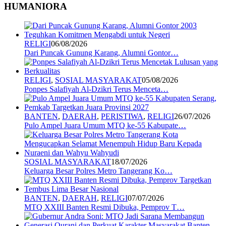
HUMANIORA
RELIGI
06/08/2026
Dari Puncak Gunung Karang, Alumni Gontor…
RELIGI
,
SOSIAL MASYARAKAT
05/08/2026
Ponpes Salafiyah Al-Dzikri Terus Menceta…
BANTEN
,
DAERAH
,
PERISTIWA
,
RELIGI
26/07/2026
Pulo Ampel Juara Umum MTQ ke-55 Kabupate…
SOSIAL MASYARAKAT
18/07/2026
Keluarga Besar Polres Metro Tangerang Ko…
BANTEN
,
DAERAH
,
RELIGI
07/07/2026
MTQ XXIII Banten Resmi Dibuka, Pemprov T…