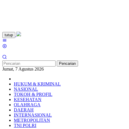
Loncat
tutup
ke
Menu
konten
Mobile
Pencarian
Jumat, 7 Agustus 2026
HUKUM & KRIMINAL
NASIONAL
TOKOH & PROFIL
KESEHATAN
OLAHRAGA
DAERAH
INTERNASIONAL
METROPOLITAN
TNI POLRI