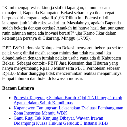
​”Kami mengapresiasi kinerja staf di lapangan, namun secara
manajerial, Bapenda Kabupaten Bekasi seharusnya tidak cepat
berpuas diri dengan angka Rp1,03 Triliun ini. Potensi riil di
lapangan jauh lebih raksasa dari itu. Masalahnya, apakah Bapenda
sudah bekerja dengan cerdas? Ataukah ini hanya hasil dari pungutan
rutin tahunan tanpa ada inovasi berarti?” ujar Karno Jikar dalam
keterangan persnya di Cikarang, Minggu (17/05).
​DPD IWO Indonesia Kabupaten Bekasi menyoroti beberapa sektor
pajak yang dinilai masih sangat minim dan tidak rasional jika
dibandingkan dengan jumlah pelaku usaha yang ada di Kabupaten
Bekasi. Sebagai contoh:​- PBJT Jasa Kesenian dan Hiburan yang
hanya menyumbang Rp11,3 Miliar serta PBJT Perhotelan sebesar
Rp13,6 Miliar dianggap tidak mencerminkan realitas menjamurnya
tempat hiburan dan hotel di kawasan industri.
Bacaan Lainnya
Polresta Tangerang Satukan Buruh, Ojol, TNI hingga Tokoh
Agama dalam Sabuk Kamtibmas
Kapanewon Tanjungsari Laksanakan Evaluasi Pembangunan
Zona Integritas Menuju WBK
Ganti Rugi Tak Kunjung Dibayar, Wawan Irawan
Didampingi Kuasa Hukum Geruduk 3 Instansi KBB