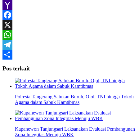
Gmail
Yahoo
Mail
Facebook
X
WhatsApp
Telegram
Share
Pos terkait
Polresta Tangerang Satukan Buruh, Ojol, TNI hingga Tokoh
Agama dalam Sabuk Kamtibmas
Kapanewon Tanjungsari Laksanakan Evaluasi Pembangunan
Zona Integritas Menuju WBK