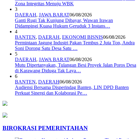
Zona Integritas Menuju WBK
3
DAERAH
,
JAWA BARAT
06/08/2026
Ganti Rugi Tak Kunjung Dibayar, Wawan Irawan
Didampingi Kuasa Hukum Geruduk 3 Instans…
4
BANTEN
,
DAERAH
,
EKONOMI BISNIS
06/08/2026
Permintaan Jagung Industri Pakan Tembus 2 Juta Ton, Andra
Soni Dorong Satu Desa Satu …
5
DAERAH
,
JAWA BARAT
06/08/2026
Mutu Dipertanyakan, Tulangan Besi Proyek Jalan Poros Desa
di Karawang Diduga Tak Laya…
6
BANTEN
,
DAERAH
06/08/2026
Audiensi Bersama Disperindag Banten, LIN DPD Banten
Perkuat Sinergi dan Kolaborasi Pe…
BIROKRASI PEMERINTAHAN