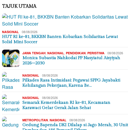
TAJUK UTAMA
08/08/2026
NASIONAL
HUT RI ke-81, BKKBN Banten Kobarkan Solidaritas Lewat
Solid Mini Soccer
,
,
,
08/08/2026
JAWA TENGAH
NASIONAL
PENDIDIKAN
PERISTIWA
Monica Subastia Nahkodai PP Nasyiatul Aisyiyah
2026–2030
08/08/2026
NASIONAL
Pilkades Rasa Intimidasi: Pegawai SPPG Jayabakti
Kehilangan Pekerjaan, Karena Be…
08/08/2026
NASIONAL
Semarak Kemerdekaan RI ke-81, Kecamatan
Karawaci Gelar Gerak Jalan Sehat
,
08/08/2026
METROPOLITAN
NASIONAL
Gedung Bapenda DKI Dilalap si Jago Merah, 30 Unit