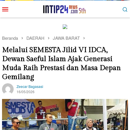
Loncat
Menu
ke
Mobile
konten
Beranda
DAERAH
JAWA BARAT
Melalui SEMESTA Jilid VI IDCA,
Dewan Saeful Islam Ajak Generasi
Muda Raih Prestasi dan Masa Depan
Gemilang
Zeecar Bagasasi
16/05/2026