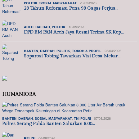
,
23/05/2026
POLITIK
SOSIAL MASYARAKAT
28 Tahun Reformasi, Pena 98 Gagas Perjua…
,
,
13/05/2026
ACEH
DAERAH
POLITIK
DPD BM PAN Aceh Jaya Resmi Terima SK Kep…
,
,
,
23/04/2026
BANTEN
DAERAH
POLITIK
TOKOH & PROFIL
Soparosi Tobing Tawarkan Visi Desa Mekar…
HUMANIORA
,
,
,
07/08/2026
BANTEN
DAERAH
SOSIAL MASYARAKAT
TNI POLRI
Polres Serang Polda Banten Salurkan 8.00…
06/08/2026
RELIGI