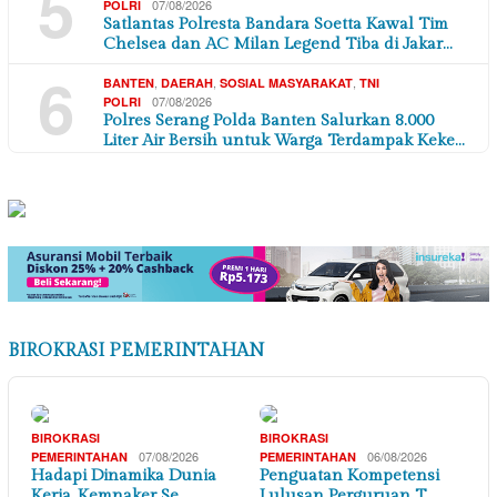
5
07/08/2026
POLRI
Satlantas Polresta Bandara Soetta Kawal Tim
Chelsea dan AC Milan Legend Tiba di Jakar…
6
,
,
,
BANTEN
DAERAH
SOSIAL MASYARAKAT
TNI
07/08/2026
POLRI
Polres Serang Polda Banten Salurkan 8.000
Liter Air Bersih untuk Warga Terdampak Keke…
BIROKRASI PEMERINTAHAN
BIROKRASI
BIROKRASI
07/08/2026
06/08/2026
PEMERINTAHAN
PEMERINTAHAN
Hadapi Dinamika Dunia
Penguatan Kompetensi
Kerja, Kemnaker Se…
Lulusan Perguruan T…