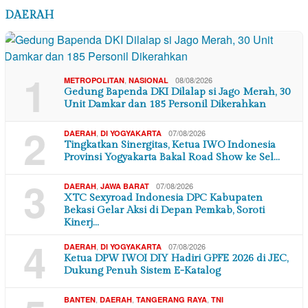
DAERAH
1
,
08/08/2026
METROPOLITAN
NASIONAL
Gedung Bapenda DKI Dilalap si Jago Merah, 30
Unit Damkar dan 185 Personil Dikerahkan
2
,
07/08/2026
DAERAH
DI YOGYAKARTA
Tingkatkan Sinergitas, Ketua IWO Indonesia
Provinsi Yogyakarta Bakal Road Show ke Sel…
3
,
07/08/2026
DAERAH
JAWA BARAT
XTC Sexyroad Indonesia DPC Kabupaten
Bekasi Gelar Aksi di Depan Pemkab, Soroti
Kinerj…
4
,
07/08/2026
DAERAH
DI YOGYAKARTA
Ketua DPW IWOI DIY Hadiri GPFE 2026 di JEC,
Dukung Penuh Sistem E-Katalog
,
,
,
BANTEN
DAERAH
TANGERANG RAYA
TNI