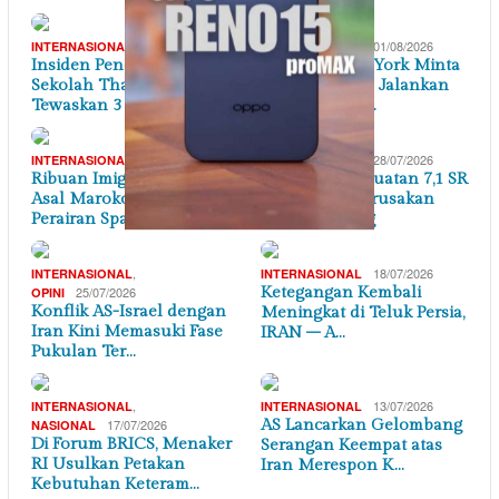
07/08/2026
01/08/2026
INTERNASIONAL
INTERNASIONAL
Insiden Penembakan di
Walikota New York Minta
Sekolah Thailand
Pemerintah AS Jalankan
Tewaskan 3 Guru dan 3…
Putusan ICC, …
31/07/2026
28/07/2026
INTERNASIONAL
INTERNASIONAL
Ribuan Imigran Gelap
Gempa Berkekuatan 7,1 SR
Asal Maroko Memasuki
Timbulkan Kerusakan
Perairan Spanyol
Luas di Jepang
,
18/07/2026
INTERNASIONAL
INTERNASIONAL
25/07/2026
Ketegangan Kembali
OPINI
Konflik AS-Israel dengan
Meningkat di Teluk Persia,
Iran Kini Memasuki Fase
IRAN – A…
Pukulan Ter…
,
13/07/2026
INTERNASIONAL
INTERNASIONAL
17/07/2026
AS Lancarkan Gelombang
NASIONAL
Di Forum BRICS, Menaker
Serangan Keempat atas
RI Usulkan Petakan
Iran Merespon K…
Kebutuhan Keteram…