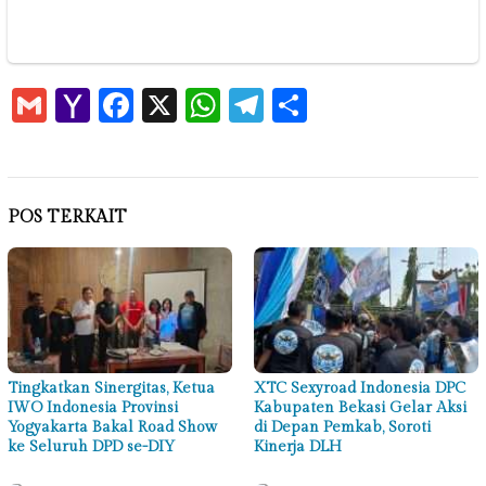
Gmail
Yahoo
Facebook
X
WhatsApp
Telegram
Share
Mail
POS TERKAIT
Tingkatkan Sinergitas, Ketua
XTC Sexyroad Indonesia DPC
IWO Indonesia Provinsi
Kabupaten Bekasi Gelar Aksi
Yogyakarta Bakal Road Show
di Depan Pemkab, Soroti
ke Seluruh DPD se-DIY
Kinerja DLH