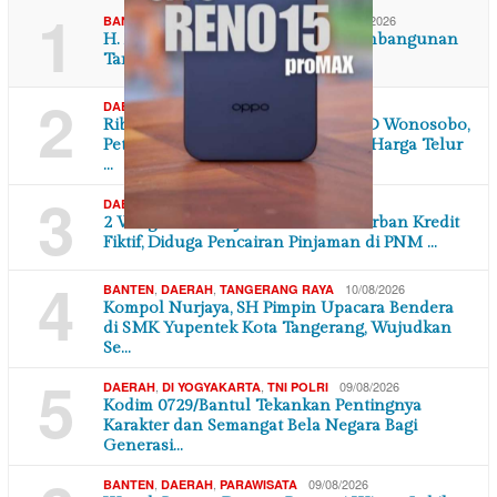
1
,
,
10/08/2026
BANTEN
DAERAH
TOKOH & PROFIL
H. ABDULLAH ASSEGAF Bapak Pembangunan
Tangerang dari Pakulonan Barat
2
,
10/08/2026
DAERAH
JAWA TENGAH
Ribuan Ekor Ayam Dibawa ke DPRD Wonosobo,
Peternak Desak Pakan Murah dan Harga Telur
…
3
,
10/08/2026
DAERAH
JAWA TENGAH
2 Warga Purworejo Merasa Jadi Korban Kredit
Fiktif, Diduga Pencairan Pinjaman di PNM …
4
,
,
10/08/2026
BANTEN
DAERAH
TANGERANG RAYA
Kompol Nurjaya, SH Pimpin Upacara Bendera
di SMK Yupentek Kota Tangerang, Wujudkan
Se…
5
,
,
09/08/2026
DAERAH
DI YOGYAKARTA
TNI POLRI
Kodim 0729/Bantul Tekankan Pentingnya
Karakter dan Semangat Bela Negara Bagi
Generasi…
,
,
09/08/2026
BANTEN
DAERAH
PARAWISATA