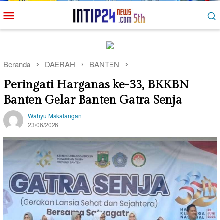
Loncat
Menu
ke
Mobile
konten
Beranda
DAERAH
BANTEN
Peringati Harganas ke-33, BKKBN
Banten Gelar Banten Gatra Senja
Wahyu Makalangan
23/06/2026