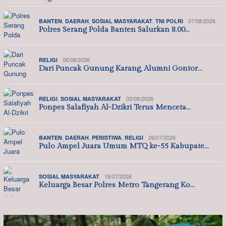
,
,
,
07/08/2026
BANTEN
DAERAH
SOSIAL MASYARAKAT
TNI POLRI
Polres Serang Polda Banten Salurkan 8.00…
06/08/2026
RELIGI
Dari Puncak Gunung Karang, Alumni Gontor…
,
05/08/2026
RELIGI
SOSIAL MASYARAKAT
Ponpes Salafiyah Al-Dzikri Terus Menceta…
,
,
,
26/07/2026
BANTEN
DAERAH
PERISTIWA
RELIGI
Pulo Ampel Juara Umum MTQ ke-55 Kabupate…
18/07/2026
SOSIAL MASYARAKAT
Keluarga Besar Polres Metro Tangerang Ko…