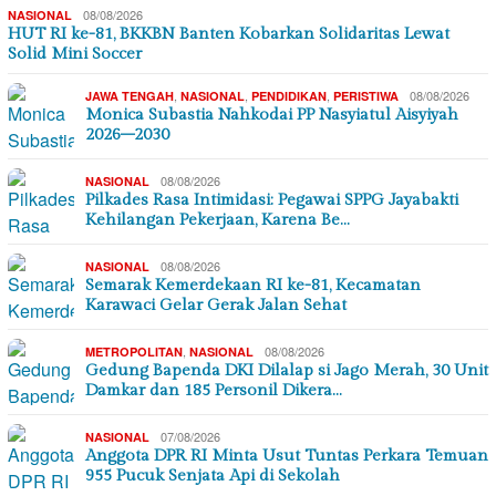
08/08/2026
NASIONAL
HUT RI ke-81, BKKBN Banten Kobarkan Solidaritas Lewat
Solid Mini Soccer
,
,
,
08/08/2026
JAWA TENGAH
NASIONAL
PENDIDIKAN
PERISTIWA
Monica Subastia Nahkodai PP Nasyiatul Aisyiyah
2026–2030
08/08/2026
NASIONAL
Pilkades Rasa Intimidasi: Pegawai SPPG Jayabakti
Kehilangan Pekerjaan, Karena Be…
08/08/2026
NASIONAL
Semarak Kemerdekaan RI ke-81, Kecamatan
Karawaci Gelar Gerak Jalan Sehat
,
08/08/2026
METROPOLITAN
NASIONAL
Gedung Bapenda DKI Dilalap si Jago Merah, 30 Unit
Damkar dan 185 Personil Dikera…
07/08/2026
NASIONAL
Anggota DPR RI Minta Usut Tuntas Perkara Temuan
955 Pucuk Senjata Api di Sekolah