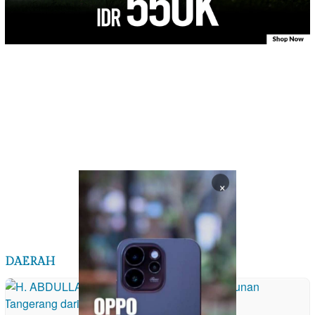
×
DAERAH