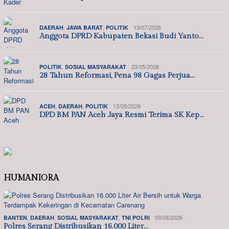
,
,
13/07/2026
DAERAH
JAWA BARAT
POLITIK
Anggota DPRD Kabupaten Bekasi Budi Yanto…
,
23/05/2026
POLITIK
SOSIAL MASYARAKAT
28 Tahun Reformasi, Pena 98 Gagas Perjua…
,
,
13/05/2026
ACEH
DAERAH
POLITIK
DPD BM PAN Aceh Jaya Resmi Terima SK Kep…
HUMANIORA
,
,
,
09/08/2026
BANTEN
DAERAH
SOSIAL MASYARAKAT
TNI POLRI
Polres Serang Distribusikan 16.000 Liter…