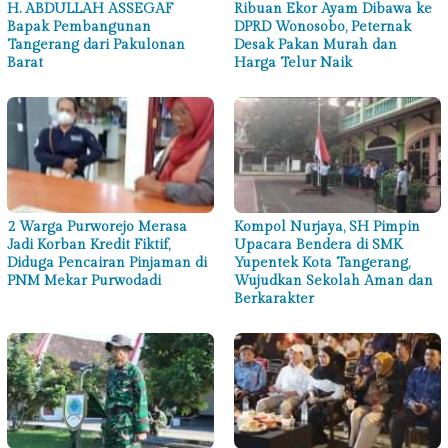
H. ABDULLAH ASSEGAF
Ribuan Ekor Ayam Dibawa ke
Bapak Pembangunan
DPRD Wonosobo, Peternak
Tangerang dari Pakulonan
Desak Pakan Murah dan
Barat
Harga Telur Naik
2 Warga Purworejo Merasa
Kompol Nurjaya, SH Pimpin
Jadi Korban Kredit Fiktif,
Upacara Bendera di SMK
Diduga Pencairan Pinjaman di
Yupentek Kota Tangerang,
PNM Mekar Purwodadi
Wujudkan Sekolah Aman dan
Berkarakter