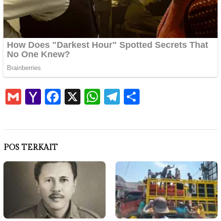
Gmail
Yahoo
Facebook
X
WhatsApp
Telegram
Share
Mail
POS TERKAIT