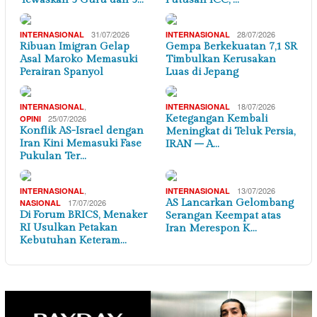
31/07/2026
28/07/2026
INTERNASIONAL
INTERNASIONAL
Ribuan Imigran Gelap
Gempa Berkekuatan 7,1 SR
Asal Maroko Memasuki
Timbulkan Kerusakan
Perairan Spanyol
Luas di Jepang
,
18/07/2026
INTERNASIONAL
INTERNASIONAL
25/07/2026
Ketegangan Kembali
OPINI
Konflik AS-Israel dengan
Meningkat di Teluk Persia,
Iran Kini Memasuki Fase
IRAN – A…
Pukulan Ter…
,
13/07/2026
INTERNASIONAL
INTERNASIONAL
17/07/2026
AS Lancarkan Gelombang
NASIONAL
Di Forum BRICS, Menaker
Serangan Keempat atas
RI Usulkan Petakan
Iran Merespon K…
Kebutuhan Keteram…