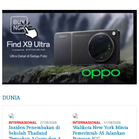
DUNIA
07/08/2026
01/08/2026
INTERNASIONAL
INTERNASIONAL
Insiden Penembakan di
Walikota New York Minta
Sekolah Thailand
Pemerintah AS Jalankan
Tewaskan 3 Guru dan 3…
Putusan ICC, …