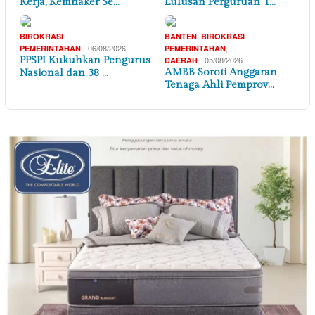
Kerja, Kemnaker Se…
Lulusan Perguruan T…
,
BIROKRASI
BANTEN
BIROKRASI
06/08/2026
,
PEMERINTAHAN
PEMERINTAHAN
PPSPI Kukuhkan Pengurus
05/08/2026
DAERAH
AMBB Soroti Anggaran
Nasional dan 38 …
Tenaga Ahli Pemprov…