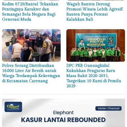
Kodim 0729/Bantul Tekankan
Wagub Banten Dorong
Pentingnya Karakter dan
Promosi Wisata Lebih Agresif:
Semangat Bela Negara Bagi
Banten Punya Potensi
Generasi Muda
Kalahkan Bali
Polres Serang Distribusikan
DPC PKB Gunungkidul
16.000 Liter Air Bersih untuk
Kukuhkan Pengurus Baru
Warga Terdampak Kekeringan
Masa Bakti 2026-2031,
di Kecamatan Carenang
Targetkan 10 Kursi di Pemilu
2029