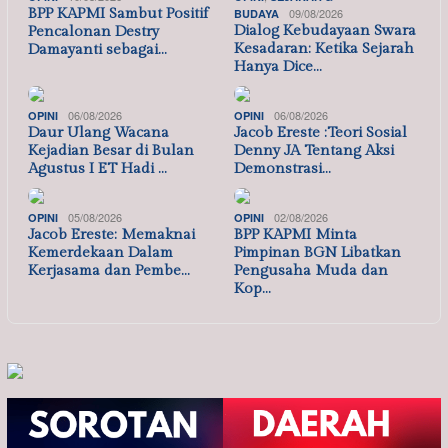
BPP KAPMI Sambut Positif
09/08/2026
BUDAYA
Dialog Kebudayaan Swara
Pencalonan Destry
Kesadaran: Ketika Sejarah
Damayanti sebagai…
Hanya Dice…
06/08/2026
06/08/2026
OPINI
OPINI
Daur Ulang Wacana
Jacob Ereste :Teori Sosial
Kejadian Besar di Bulan
Denny JA Tentang Aksi
Agustus I ET Hadi …
Demonstrasi…
05/08/2026
02/08/2026
OPINI
OPINI
Jacob Ereste: Memaknai
BPP KAPMI Minta
Kemerdekaan Dalam
Pimpinan BGN Libatkan
Kerjasama dan Pembe…
Pengusaha Muda dan
Kop…