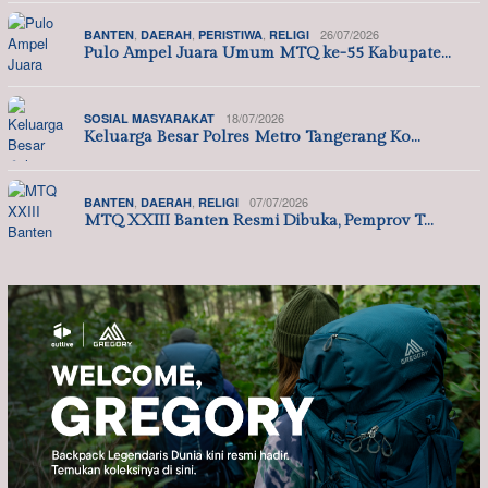
,
,
,
26/07/2026
BANTEN
DAERAH
PERISTIWA
RELIGI
Pulo Ampel Juara Umum MTQ ke-55 Kabupate…
18/07/2026
SOSIAL MASYARAKAT
Keluarga Besar Polres Metro Tangerang Ko…
,
,
07/07/2026
BANTEN
DAERAH
RELIGI
MTQ XXIII Banten Resmi Dibuka, Pemprov T…