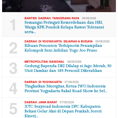
1
,
,
09/08/2026
BANTEN
DAERAH
TANGERANG RAYA
Semangat Peringati Kemerdekaan dan HBI,
Warga KPK Pondok Kelapa Rawat Toleransi
serta…
2
,
,
09/08/2026
DAERAH
DI YOGYAKARTA
SEJARAH & BUDAYA
Ribuan Penonton Terhipnotis Penampilan
Kelompok Seni Jathilan Yogo Joo Pruso
3
,
08/08/2026
METROPOLITAN
NASIONAL
Gedung Bapenda DKI Dilalap si Jago Merah, 30
Unit Damkar dan 185 Personil Dikerahkan
4
,
07/08/2026
DAERAH
DI YOGYAKARTA
Tingkatkan Sinergitas, Ketua IWO Indonesia
Provinsi Yogyakarta Bakal Road Show ke Sel…
5
,
07/08/2026
DAERAH
JAWA BARAT
XTC Sexyroad Indonesia DPC Kabupaten
Bekasi Gelar Aksi di Depan Pemkab, Soroti
Kinerj…