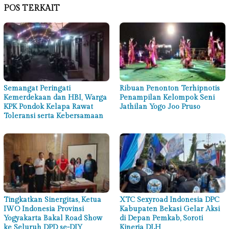
POS TERKAIT
Semangat Peringati
Ribuan Penonton Terhipnotis
Kemerdekaan dan HBI, Warga
Penampilan Kelompok Seni
KPK Pondok Kelapa Rawat
Jathilan Yogo Joo Pruso
Toleransi serta Kebersamaan
Tingkatkan Sinergitas, Ketua
XTC Sexyroad Indonesia DPC
IWO Indonesia Provinsi
Kabupaten Bekasi Gelar Aksi
Yogyakarta Bakal Road Show
di Depan Pemkab, Soroti
ke Seluruh DPD se-DIY
Kinerja DLH