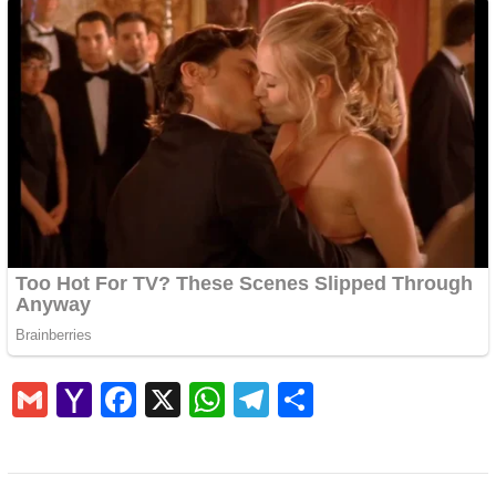
Gmail
Yahoo
Facebook
X
WhatsApp
Telegram
Share
Mail