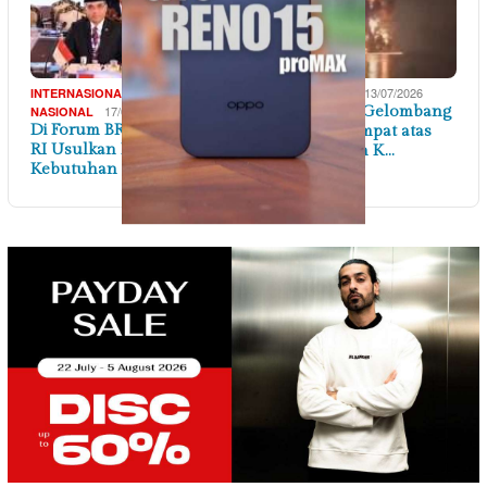
,
13/07/2026
INTERNASIONAL
INTERNASIONAL
17/07/2026
AS Lancarkan Gelombang
NASIONAL
Di Forum BRICS, Menaker
Serangan Keempat atas
RI Usulkan Petakan
Iran Merespon K…
Kebutuhan Keteram…