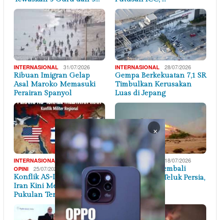
31/07/2026
28/07/2026
INTERNASIONAL
INTERNASIONAL
Ribuan Imigran Gelap
Gempa Berkekuatan 7,1 SR
Asal Maroko Memasuki
Timbulkan Kerusakan
Perairan Spanyol
Luas di Jepang
×
,
18/07/2026
INTERNASIONAL
INTERNASIONAL
25/07/2026
Ketegangan Kembali
OPINI
Konflik AS-Israel dengan
Meningkat di Teluk Persia,
Iran Kini Memasuki Fase
IRAN – A…
Pukulan Ter…