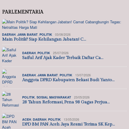
PARLEMENTARIA
,
,
03/08/2026
DAERAH
JAWA BARAT
POLITIK
Main Politik? Siap Kehilangan Jabatan! C…
,
25/07/2026
DAERAH
POLITIK
Saiful Arif Ajak Kader Terbaik Daftar Ca…
,
,
13/07/2026
DAERAH
JAWA BARAT
POLITIK
Anggota DPRD Kabupaten Bekasi Budi Yanto…
,
23/05/2026
POLITIK
SOSIAL MASYARAKAT
28 Tahun Reformasi, Pena 98 Gagas Perjua…
,
,
13/05/2026
ACEH
DAERAH
POLITIK
DPD BM PAN Aceh Jaya Resmi Terima SK Kep…