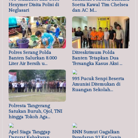
Hexymer Disita Polisi di
Soetta Kawal Tim Chelsea
Neglasari
dan AC M…
Polres Serang Polda
Ditreskrimum Polda
Banten Salurkan 8.000
Banten Tetapkan Dua
Liter Air Bersih u…
Tersangka Kasus Aksi …
995 Pucuk Senpi Beserta
Amunisi Ditemukan di
Ruangan Sekolah…
Polresta Tangerang
Satukan Buruh, Ojol, TNI
hingga Tokoh Aga…
Apel Siaga Tanggap
BNN Sumut Gagalkan
Darurat Kebakaran,
Peredaran 92 Kg Ganja