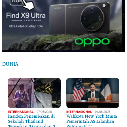
DUNIA
07/08/2026
01/08/2026
INTERNASIONAL
INTERNASIONAL
Insiden Penembakan di
Walikota New York Minta
Sekolah Thailand
Pemerintah AS Jalankan
Tewaskan 3 Guru dan 3…
Putusan ICC, …