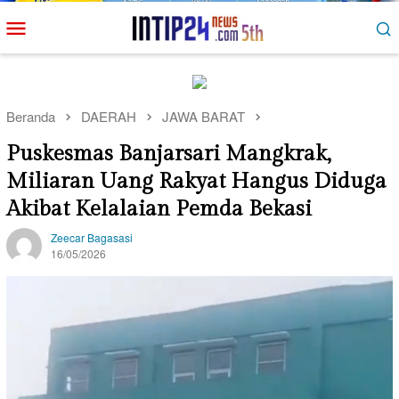
Loncat
Menu
ke
Mobile
konten
Beranda
DAERAH
JAWA BARAT
Puskesmas Banjarsari Mangkrak,
Miliaran Uang Rakyat Hangus Diduga
Akibat Kelalaian Pemda Bekasi
Zeecar Bagasasi
16/05/2026