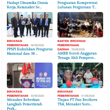
Hadapi Dinamika Dunia
Penguatan Kompetensi
Kerja, Kemnaker Se…
Lulusan Perguruan T…
,
BIROKRASI
BANTEN
BIROKRASI
06/08/2026
,
PEMERINTAHAN
PEMERINTAHAN
PPSPI Kukuhkan Pengurus
05/08/2026
DAERAH
AMBB Soroti Anggaran
Nasional dan 38 …
Tenaga Ahli Pemprov…
BIROKRASI
BIROKRASI
03/08/2026
01/08/2026
PEMERINTAHAN
PEMERINTAHAN
Menaker Beberkan
Tinjau PT Pan Brothers
Langkah Pemerintah
Tbk, Menaker Soro…
Perk…