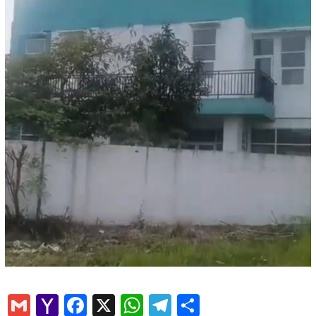
Gmail
Yahoo
Facebook
X
WhatsApp
Telegram
Share