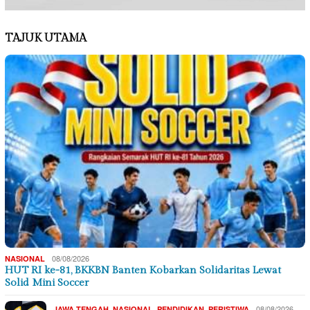
TAJUK UTAMA
08/08/2026
NASIONAL
HUT RI ke-81, BKKBN Banten Kobarkan Solidaritas Lewat
Solid Mini Soccer
,
,
,
08/08/2026
JAWA TENGAH
NASIONAL
PENDIDIKAN
PERISTIWA