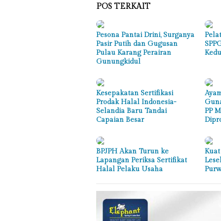
POS TERKAIT
Pesona Pantai Drini, Surganya
Pelat
Pasir Putih dan Gugusan
SPPG
Pulau Karang Perairan
Kedu
Gunungkidul
Kesepakatan Sertifikasi
Ayam
Prodak Halal Indonesia-
Guna
Selandia Baru Tandai
PP M
Capaian Besar
Dipr
BPJPH Akan Turun ke
Kuat
Lapangan Periksa Sertifikat
Lese
Halal Pelaku Usaha
Purw