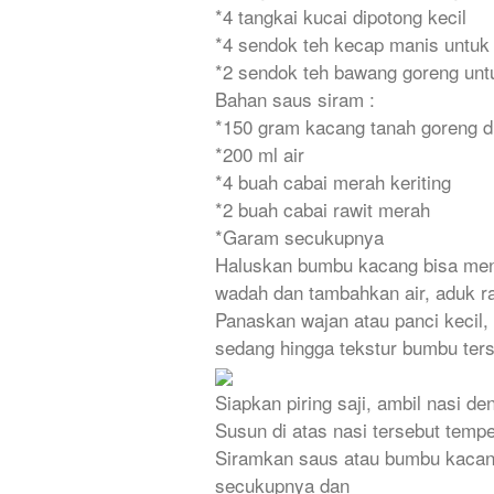
*4 tangkai kucai dipotong kecil
*4 sendok teh kecap manis untuk
*2 sendok teh bawang goreng unt
Bahan saus siram :
*150 gram kacang tanah goreng d
*200 ml air
*4 buah cabai merah keriting
*2 buah cabai rawit merah
*Garam secukupnya
Haluskan bumbu kacang bisa men
wadah dan tambahkan air, aduk ra
Panaskan wajan atau panci kecil,
sedang hingga tekstur bumbu terse
Siapkan piring saji, ambil nasi d
Susun di atas nasi tersebut temp
Siramkan saus atau bumbu kacan
secukupnya dan