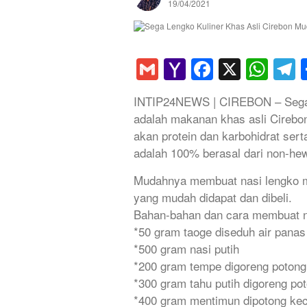
19/04/2021
Gmail
Yahoo
Faceboo
X
Wha
T
Mail
INTIP24NEWS | CIREBON – Sega l
adalah makanan khas asli Cirebo
akan protein dan karbohidrat ser
adalah 100% berasal dari non-hew
Mudahnya membuat nasi lengko m
yang mudah didapat dan dibeli.
Bahan-bahan dan cara membuat na
*50 gram taoge diseduh air panas 
*500 gram nasi putih
*200 gram tempe digoreng potong
*300 gram tahu putih digoreng po
*400 gram mentimun dipotong kec