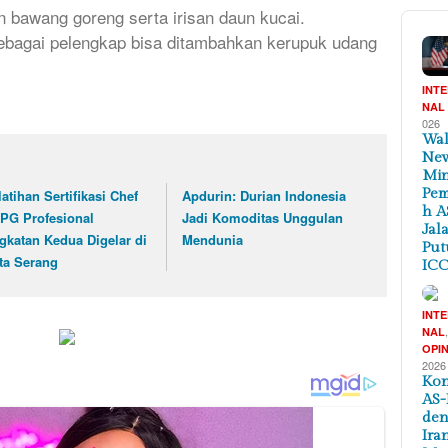
an bawang goreng serta irisan daun kucai.
Sebagai pelengkap bisa ditambahkan kerupuk udang
INT
NAL
026
Wal
New
Min
Pem
latihan Sertifikasi Chef
Apdurin: Durian Indonesia
h A
PG Profesional
Jadi Komoditas Unggulan
Jal
gkatan Kedua Digelar di
Mendunia
Put
ta Serang
ICC
INT
NAL
OPIN
2026
Kon
AS-
de
Ira