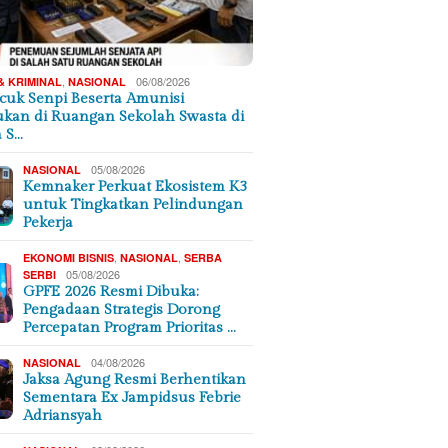
,
06/08/2026
& KRIMINAL
NASIONAL
cuk Senpi Beserta Amunisi
kan di Ruangan Sekolah Swasta di
a S…
05/08/2026
NASIONAL
Kemnaker Perkuat Ekosistem K3
untuk Tingkatkan Pelindungan
Pekerja
,
,
EKONOMI BISNIS
NASIONAL
SERBA
05/08/2026
SERBI
GPFE 2026 Resmi Dibuka:
Pengadaan Strategis Dorong
Percepatan Program Prioritas …
04/08/2026
NASIONAL
Jaksa Agung Resmi Berhentikan
Sementara Ex Jampidsus Febrie
Adriansyah