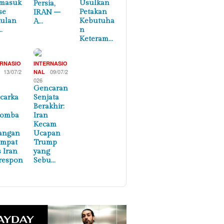
masuk
Usulkan
Persia,
se
Petakan
IRAN –
ulan
Kebutuha
A…
…
n
Keteram…
ERNASIO
INTERNASIO
13/07/2
09/07/2
NAL
026
Gencaran
carka
Senjata
Berakhir:
lomba
Iran
Kecam
angan
Ucapan
empat
Trump
s Iran
yang
respon
Sebu…