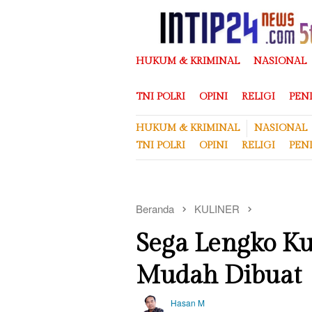
Loncat
ke
konten
HUKUM & KRIMINAL
NASIONAL
TNI POLRI
OPINI
RELIGI
PEN
HUKUM & KRIMINAL
NASIONAL
TNI POLRI
OPINI
RELIGI
PEN
Beranda
KULINER
Sega Lengko Ku
Mudah Dibuat
Hasan M