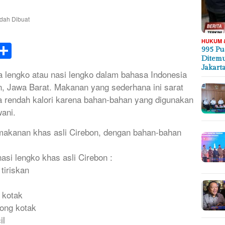
HUKUM 
k
tsApp
elegram
Share
995 Pu
Ditemu
Jakart
engko atau nasi lengko dalam bahasa Indonesia
n, Jawa Barat. Makanan yang sederhana ini sarat
ta rendah kalori karena bahan-bahan yang digunakan
ani.
akanan khas asli Cirebon, dengan bahan-bahan
si lengko khas asli Cirebon :
tiriskan
 kotak
tong kotak
il