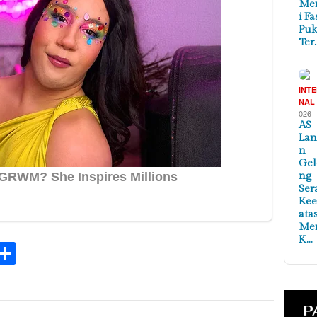
Me
i Fa
Puk
Ter
INT
NAL
026
AS
Lan
n
Ge
ng
Ser
Ke
ata
Me
K…
k
tsApp
elegram
Share