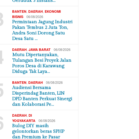
Geruduk 3 Instans…
3
,
,
BANTEN
DAERAH
EKONOMI
06/08/2026
BISNIS
Permintaan Jagung Industri
Pakan Tembus 2 Juta Ton,
Andra Soni Dorong Satu
Desa Satu …
4
,
06/08/2026
DAERAH
JAWA BARAT
Mutu Dipertanyakan,
Tulangan Besi Proyek Jalan
Poros Desa di Karawang
Diduga Tak Laya…
5
,
06/08/2026
BANTEN
DAERAH
Audiensi Bersama
Disperindag Banten, LIN
DPD Banten Perkuat Sinergi
dan Kolaborasi Pe…
6
,
DAERAH
DI
06/08/2026
YOGYAKARTA
Bulog DIY masih
gelontorkan beras SPHP
dan Premium ke Pasar