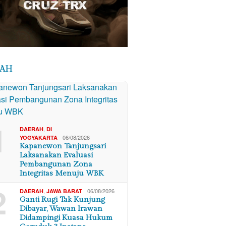
RAH
1
,
DAERAH
DI
06/08/2026
YOGYAKARTA
Kapanewon Tanjungsari
Laksanakan Evaluasi
Pembangunan Zona
Integritas Menuju WBK
2
,
06/08/2026
DAERAH
JAWA BARAT
Ganti Rugi Tak Kunjung
Dibayar, Wawan Irawan
Didampingi Kuasa Hukum