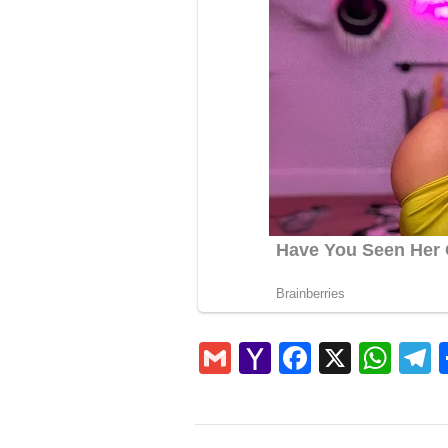
Gmail
Yahoo
Faceboo
X
Wha
T
Mail