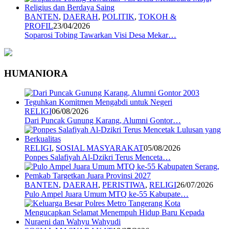
BANTEN
,
DAERAH
,
POLITIK
,
TOKOH &
PROFIL
23/04/2026
Soparosi Tobing Tawarkan Visi Desa Mekar…
HUMANIORA
RELIGI
06/08/2026
Dari Puncak Gunung Karang, Alumni Gontor…
RELIGI
,
SOSIAL MASYARAKAT
05/08/2026
Ponpes Salafiyah Al-Dzikri Terus Menceta…
BANTEN
,
DAERAH
,
PERISTIWA
,
RELIGI
26/07/2026
Pulo Ampel Juara Umum MTQ ke-55 Kabupate…