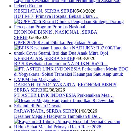
KESEHATAN
,
SERBA SERBI
05/08/2026
HUT ke-7, Primaya Hospital Bekasi Utara …
EKONOMI BISNIS
,
NASIONAL
,
SERBA
SERBI
05/08/2026
GPFE 2026 Resmi Dibuka: Pengadaan Strate…
KESEHATAN
,
SERBA SERBI
04/08/2026
BPJS Kesehatan Luncurkan NADI JKN: Rp7.0…
DAERAH
,
DI YOGYAKARTA
,
EKONOMI BISNIS
,
SERBA SERBI
02/08/2026
PT. ASTER LINK INDONESIA Perkenalkan Mes…
PARAWISATA
,
SERBA SERBI
01/08/2026
Desainer Meggie Hadiyanto Tampilkan 8 De…