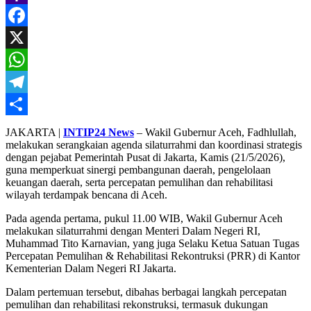
Yahoo
Mail
Facebook
X
WhatsApp
Telegram
Share
JAKARTA |
INTIP24 News
– Wakil Gubernur Aceh, Fadhlullah,
melakukan serangkaian agenda silaturrahmi dan koordinasi strategis
dengan pejabat Pemerintah Pusat di Jakarta, Kamis (21/5/2026),
guna memperkuat sinergi pembangunan daerah, pengelolaan
keuangan daerah, serta percepatan pemulihan dan rehabilitasi
wilayah terdampak bencana di Aceh.
Pada agenda pertama, pukul 11.00 WIB, Wakil Gubernur Aceh
melakukan silaturrahmi dengan Menteri Dalam Negeri RI,
Muhammad Tito Karnavian, yang juga Selaku Ketua Satuan Tugas
Percepatan Pemulihan & Rehabilitasi Rekontruksi (PRR) di Kantor
Kementerian Dalam Negeri RI Jakarta.
Dalam pertemuan tersebut, dibahas berbagai langkah percepatan
pemulihan dan rehabilitasi rekonstruksi, termasuk dukungan