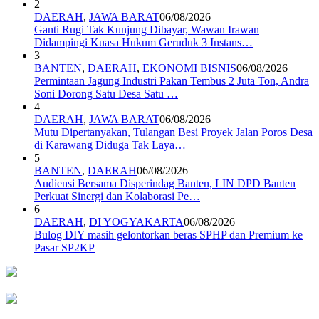
2
DAERAH
,
JAWA BARAT
06/08/2026
Ganti Rugi Tak Kunjung Dibayar, Wawan Irawan
Didampingi Kuasa Hukum Geruduk 3 Instans…
3
BANTEN
,
DAERAH
,
EKONOMI BISNIS
06/08/2026
Permintaan Jagung Industri Pakan Tembus 2 Juta Ton, Andra
Soni Dorong Satu Desa Satu …
4
DAERAH
,
JAWA BARAT
06/08/2026
Mutu Dipertanyakan, Tulangan Besi Proyek Jalan Poros Desa
di Karawang Diduga Tak Laya…
5
BANTEN
,
DAERAH
06/08/2026
Audiensi Bersama Disperindag Banten, LIN DPD Banten
Perkuat Sinergi dan Kolaborasi Pe…
6
DAERAH
,
DI YOGYAKARTA
06/08/2026
Bulog DIY masih gelontorkan beras SPHP dan Premium ke
Pasar SP2KP