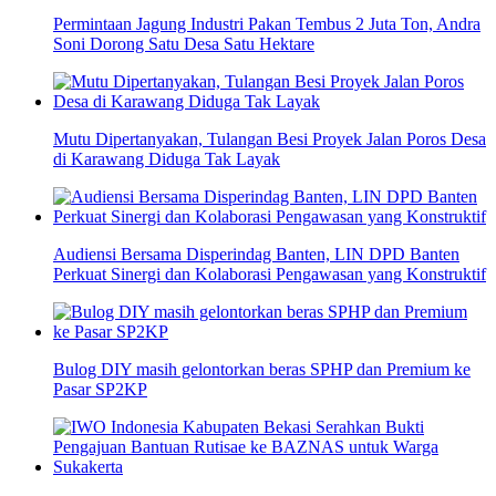
Permintaan Jagung Industri Pakan Tembus 2 Juta Ton, Andra
Soni Dorong Satu Desa Satu Hektare
Mutu Dipertanyakan, Tulangan Besi Proyek Jalan Poros Desa
di Karawang Diduga Tak Layak
Audiensi Bersama Disperindag Banten, LIN DPD Banten
Perkuat Sinergi dan Kolaborasi Pengawasan yang Konstruktif
Bulog DIY masih gelontorkan beras SPHP dan Premium ke
Pasar SP2KP