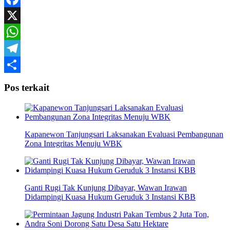
Mail
Facebook
X
WhatsApp
Telegram
Share
Pos terkait
Kapanewon Tanjungsari Laksanakan Evaluasi Pembangunan
Zona Integritas Menuju WBK
Ganti Rugi Tak Kunjung Dibayar, Wawan Irawan
Didampingi Kuasa Hukum Geruduk 3 Instansi KBB