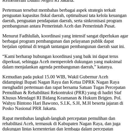
Kementerian Dalam Negeri RI Jakarta.
Pertemuan tersebut membahas berbagai aspek strategis terkait
penguatan kapasitas fiskal daerah, optimalisasi tata kelola keuangan
daerah, penguatan pendapatan daerah, serta sinkronisasi program
pembangunan antara Pemerintah Aceh dan Pemerintah Pusat.
Menurut Fadhlullah, koordinasi yang intensif sangat diperlukan agar
berbagai program pembangunan dan pelayanan publik dapat
berjalan optimal di tengah tantangan pembangunan daerah saat ini.
“Kami berharap hubungan koordinasi yang baik ini dapat terus
diperkuat, sehingga Aceh memperoleh dukungan yang maksimal
dalam menjalankan agenda pembangunan daerah,” katanya.
Kemudian pada pukul 15.00 WIB, Wakil Gubernur Aceh
didampingi Bupati Nagan Raya dan Ketua DPRK Nagan Raya
menghadiri pertemuan dan rapat bersama Satuan Tugas Percepatan
Pemulihan & Rehabilitasi Rekontruksi (PRR) yang di hadiri Staf
Khusus Mendagri RI Bidang Keamanan & Hukum Brigjen. Pol.
Wahyu Bintono Hari Bawono, S.I.K, S.H, M.H beserta jajaran di
Posko Nasional PRR Jakarta.
Rapat membahas langkah-langkah percepatan pemulihan dan
rehabilitasi Aceh, termasuk di Kabupaten Nagan Raya, dan juga
dukungan lintas kementerian dan lembaga dalam percepatan