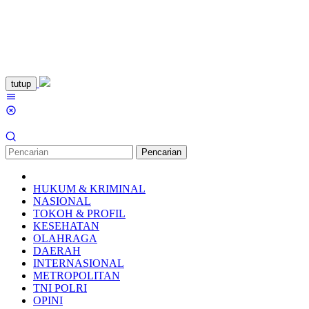
Loncat
tutup
ke
Menu
konten
Mobile
Pencarian
HUKUM & KRIMINAL
NASIONAL
TOKOH & PROFIL
KESEHATAN
OLAHRAGA
DAERAH
INTERNASIONAL
METROPOLITAN
TNI POLRI
OPINI