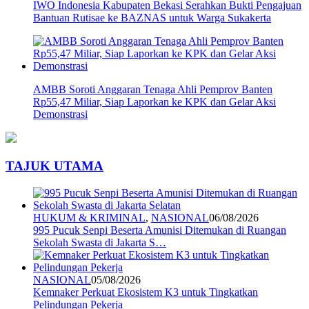
IWO Indonesia Kabupaten Bekasi Serahkan Bukti Pengajuan
Bantuan Rutisae ke BAZNAS untuk Warga Sukakerta
AMBB Soroti Anggaran Tenaga Ahli Pemprov Banten
Rp55,47 Miliar, Siap Laporkan ke KPK dan Gelar Aksi
Demonstrasi
TAJUK UTAMA
HUKUM & KRIMINAL
,
NASIONAL
06/08/2026
995 Pucuk Senpi Beserta Amunisi Ditemukan di Ruangan
Sekolah Swasta di Jakarta S…
NASIONAL
05/08/2026
Kemnaker Perkuat Ekosistem K3 untuk Tingkatkan
Pelindungan Pekerja