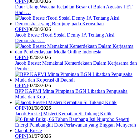
OPINI
06/08/2026
Daur Ulang Wacana Kejadian Besar di Bulan Agustus I ET
Hadi …
OPINI
06/08/2026
Jacob Ereste :Teori Sosial Denny JA Tentang Aksi
Demonstrasi…
OPINI
05/08/2026
Jacob Ereste: Memaknai Kemerdekaan Dalam Kerjasama dan
Pembe…
OPINI
02/08/2026
BPP KAPMI Minta Pimpinan BGN Libatkan Pengusaha
Muda dan Kop…
OPINI
01/08/2026
Jacob Ereste | Misteri Kematian Si Tukang Kritik
OPINI
31/07/2026