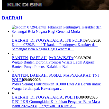
DAERAH
1
DAERAH
,
DI YOGYAKARTA
,
TNI POLRI
09/08/2026
Kodim 0729/Bantul Tekankan Pentingnya Karakter dan
Semangat Bela Negara Bagi Generasi…
2
BANTEN
,
DAERAH
,
PARAWISATA
09/08/2026
Wagub Banten Dorong Promosi Wisata Lebih Agresif:
Banten Punya Potensi Kalahkan Bali
3
BANTEN
,
DAERAH
,
SOSIAL MASYARAKAT
,
TNI
POLRI
09/08/2026
Polres Serang Distribusikan 16.000 Liter Air Bersih untuk
Warga Terdampak Kekeringan …
4
DAERAH
,
DI YOGYAKARTA
,
POLITIK
09/08/2026
DPC PKB Gunungkidul Kukuhkan Pengurus Baru Masa
Bakti 2026-2031, Targetkan 10 Kursi d…