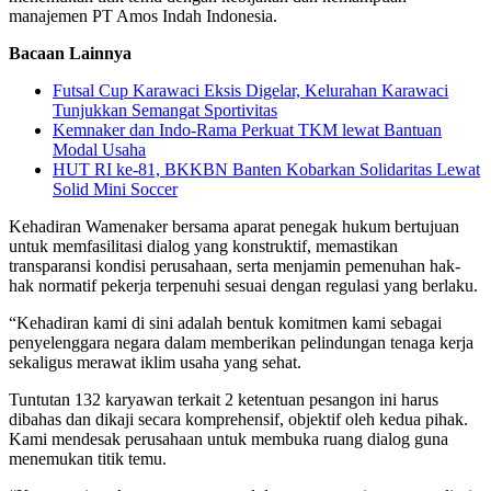
manajemen PT Amos Indah Indonesia.
Bacaan Lainnya
Futsal Cup Karawaci Eksis Digelar, Kelurahan Karawaci
Tunjukkan Semangat Sportivitas
Kemnaker dan Indo-Rama Perkuat TKM lewat Bantuan
Modal Usaha
HUT RI ke-81, BKKBN Banten Kobarkan Solidaritas Lewat
Solid Mini Soccer
Kehadiran Wamenaker bersama aparat penegak hukum bertujuan
untuk memfasilitasi dialog yang konstruktif, memastikan
transparansi kondisi perusahaan, serta menjamin pemenuhan hak-
hak normatif pekerja terpenuhi sesuai dengan regulasi yang berlaku.
“Kehadiran kami di sini adalah bentuk komitmen kami sebagai
penyelenggara negara dalam memberikan pelindungan tenaga kerja
sekaligus merawat iklim usaha yang sehat.
Tuntutan 132 karyawan terkait 2 ketentuan pesangon ini harus
dibahas dan dikaji secara komprehensif, objektif oleh kedua pihak.
Kami mendesak perusahaan untuk membuka ruang dialog guna
menemukan titik temu.