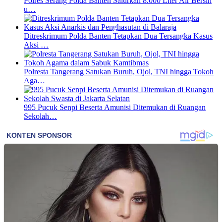
Polres Serang Polda Banten Salurkan 8.000 Liter Air Bersih
u…
Ditreskrimum Polda Banten Tetapkan Dua Tersangka Kasus
Aksi …
Polresta Tangerang Satukan Buruh, Ojol, TNI hingga Tokoh
Aga…
995 Pucuk Senpi Beserta Amunisi Ditemukan di Ruangan
Sekolah…