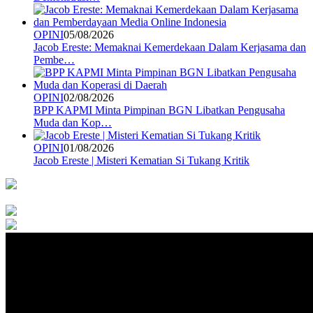
OPINI
05/08/2026
Jacob Ereste: Memaknai Kemerdekaan Dalam Kerjasama dan
Pembe…
OPINI
02/08/2026
BPP KAPMI Minta Pimpinan BGN Libatkan Pengusaha
Muda dan Kop…
OPINI
01/08/2026
Jacob Ereste | Misteri Kematian Si Tukang Kritik