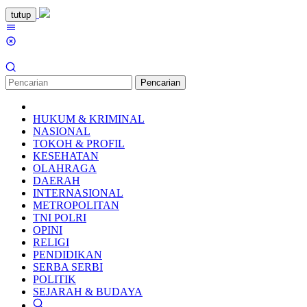
Loncat
tutup
ke
Menu
konten
Mobile
Pencarian
HUKUM & KRIMINAL
NASIONAL
TOKOH & PROFIL
KESEHATAN
OLAHRAGA
DAERAH
INTERNASIONAL
METROPOLITAN
TNI POLRI
OPINI
RELIGI
PENDIDIKAN
SERBA SERBI
POLITIK
SEJARAH & BUDAYA