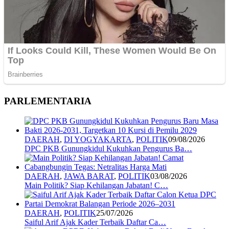
PARLEMENTARIA
DAERAH
,
DI YOGYAKARTA
,
POLITIK
09/08/2026
DPC PKB Gunungkidul Kukuhkan Pengurus Ba…
DAERAH
,
JAWA BARAT
,
POLITIK
03/08/2026
Main Politik? Siap Kehilangan Jabatan! C…
DAERAH
,
POLITIK
25/07/2026
Saiful Arif Ajak Kader Terbaik Daftar Ca…