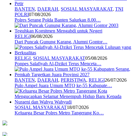
BANTEN
,
DAERAH
,
SOSIAL MASYARAKAT
,
TNI
POLRI
07/08/2026
Polres Serang Polda Banten Salurkan 8.00…
RELIGI
06/08/2026
Dari Puncak Gunung Karang, Alumni Gontor…
RELIGI
,
SOSIAL MASYARAKAT
05/08/2026
Ponpes Salafiyah Al-Dzikri Terus Menceta…
BANTEN
,
DAERAH
,
PERISTIWA
,
RELIGI
26/07/2026
Pulo Ampel Juara Umum MTQ ke-55 Kabupate…
SOSIAL MASYARAKAT
18/07/2026
Keluarga Besar Polres Metro Tangerang Ko…