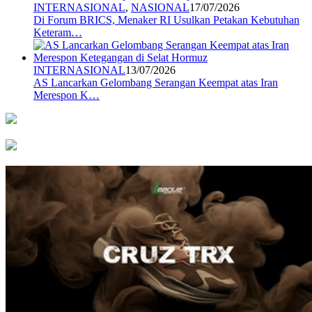
INTERNASIONAL
,
NASIONAL
17/07/2026
Di Forum BRICS, Menaker RI Usulkan Petakan Kebutuhan
Keteram…
INTERNASIONAL
13/07/2026
AS Lancarkan Gelombang Serangan Keempat atas Iran
Merespon K…