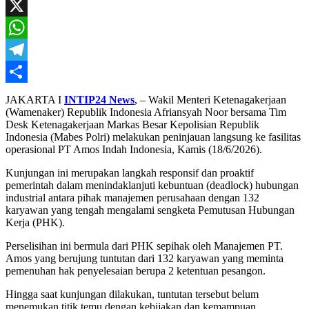
Mail
Facebook
X
WhatsApp
Telegram
Share
JAKARTA I
INTIP24 News
, – Wakil Menteri Ketenagakerjaan
(Wamenaker) Republik Indonesia Afriansyah Noor bersama Tim
Desk Ketenagakerjaan Markas Besar Kepolisian Republik
Indonesia (Mabes Polri) melakukan peninjauan langsung ke fasilitas
operasional PT Amos Indah Indonesia, Kamis (18/6/2026).
Kunjungan ini merupakan langkah responsif dan proaktif
pemerintah dalam menindaklanjuti kebuntuan (deadlock) hubungan
industrial antara pihak manajemen perusahaan dengan 132
karyawan yang tengah mengalami sengketa Pemutusan Hubungan
Kerja (PHK).
Perselisihan ini bermula dari PHK sepihak oleh Manajemen PT.
Amos yang berujung tuntutan dari 132 karyawan yang meminta
pemenuhan hak penyelesaian berupa 2 ketentuan pesangon.
Hingga saat kunjungan dilakukan, tuntutan tersebut belum
menemukan titik temu dengan kebijakan dan kemampuan