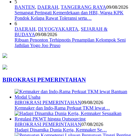
5
BANTEN
,
DAERAH
,
TANGERANG RAYA
09/08/2026
Semangat Peringati Kemerdekaan dan HBI, Warga KPK
Pondok Kelapa Rawat Toleransi serta…
6
DAERAH
,
DI YOGYAKARTA
,
SEJARAH &
BUDAYA
09/08/2026
Ribuan Penonton Terhipnotis Penampilan Kelompok Seni
Jathilan Yogo Joo Pruso
BIROKRASI PEMERINTAHAN
BIROKRASI PEMERINTAHAN
09/08/2026
Kemnaker dan Indo-Rama Perkuat TKM lewat…
BIROKRASI PEMERINTAHAN
07/08/2026
Hadapi Dinamika Dunia Kerja, Kemnaker Se…