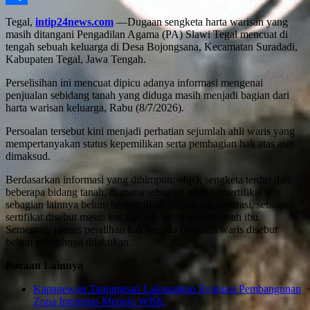
Share
Tegal,
intip24news.com
—Dugaan sengketa harta warisan yang
masih ditangani Pengadilan Agama (PA) Slawi Tegal mencuat di
tengah sebuah keluarga di Desa Bojongsana, Kecamatan Suradadi,
Kabupaten Tegal, Jawa Tengah.
Perselisihan ini mencuat dipicu adanya informasi mengenai
penjualan sebidang tanah yang diduga masih menjadi bagian dari
harta warisan keluarga, Rabu (8/7/2026).
Persoalan tersebut kini menjadi perhatian sejumlah ahli waris yang
mempertanyakan status kepemilikan serta pembagian hak atas aset
dimaksud.
Berdasarkan informasi yang dihimpun, objek sengketa terdiri dari
beberapa bidang tanah, di mana sebagian telah bersertifikat dan
sebagian lainnya belum bersertifikat. Secara administrasi, sebagian
sertifikat disebut masih tercatat atas nama almarhumah ibu.
Sementara proses peralihan hak kepada para ahli waris disebut
belum seluruhnya dilakukan.
Bacaan Lainnya
Kapanewon Tanjungsari Laksanakan Evaluasi Pembangunan
Zona Integritas Menuju WBK