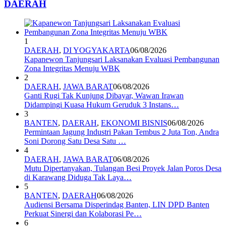
DAERAH
1
DAERAH
,
DI YOGYAKARTA
06/08/2026
Kapanewon Tanjungsari Laksanakan Evaluasi Pembangunan
Zona Integritas Menuju WBK
2
DAERAH
,
JAWA BARAT
06/08/2026
Ganti Rugi Tak Kunjung Dibayar, Wawan Irawan
Didampingi Kuasa Hukum Geruduk 3 Instans…
3
BANTEN
,
DAERAH
,
EKONOMI BISNIS
06/08/2026
Permintaan Jagung Industri Pakan Tembus 2 Juta Ton, Andra
Soni Dorong Satu Desa Satu …
4
DAERAH
,
JAWA BARAT
06/08/2026
Mutu Dipertanyakan, Tulangan Besi Proyek Jalan Poros Desa
di Karawang Diduga Tak Laya…
5
BANTEN
,
DAERAH
06/08/2026
Audiensi Bersama Disperindag Banten, LIN DPD Banten
Perkuat Sinergi dan Kolaborasi Pe…
6