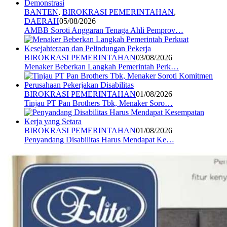
BANTEN
,
BIROKRASI PEMERINTAHAN
,
DAERAH
05/08/2026
AMBB Soroti Anggaran Tenaga Ahli Pemprov…
BIROKRASI PEMERINTAHAN
03/08/2026
Menaker Beberkan Langkah Pemerintah Perk…
BIROKRASI PEMERINTAHAN
01/08/2026
Tinjau PT Pan Brothers Tbk, Menaker Soro…
BIROKRASI PEMERINTAHAN
01/08/2026
Penyandang Disabilitas Harus Mendapat Ke…