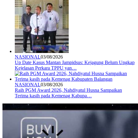
NASIONAL
03/08/2026
Up Date Kasus Mantan Jampidsus: Kejagung Belum Ungkap
Kejelasan Perkara TPPU yan…
NASIONAL
03/08/2026
Raih PGM Award 2026, Nahdiyatul Husna Sampaikan
Terima kasih pada Kemenag Kabupa…