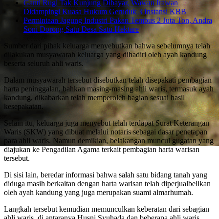
Ganti Rugi Tak Kunjung Dibayar, Wawan Irawan
Didampingi Kuasa Hukum Geruduk 3 Instansi KBB
Permintaan Jagung Industri Pakan Tembus 2 Juta Ton, Andra
Soni Dorong Satu Desa Satu Hektare
Sumber dari pihak keluarga menyebutkan bahwa sebelumnya telah
dilakukan musyawarah keluarga yang dihadiri oleh ayah kandung
beserta seluruh ahli waris.
Dalam musyawarah tersebut disebutkan telah disepakati pembagian
harta peninggalan, bahkan masing-masing ahli waris, termasuk ayah
kandung, dikabarkan telah memperoleh bagian sesuai hasil
kesepakatan.
Selain itu, keluarga juga menyebut telah terdapat Surat Keterangan
Waris (SKW) yang dibuat melalui notaris sebagai dasar penetapan
para ahli waris. Namun demikian, belakangan muncul gugatan yang
diajukan ke Pengadilan Agama terkait pembagian harta warisan
tersebut.
Di sisi lain, beredar informasi bahwa salah satu bidang tanah yang
diduga masih berkaitan dengan harta warisan telah diperjualbelikan
oleh ayah kandung yang juga merupakan suami almarhumah.
Langkah tersebut kemudian memunculkan keberatan dari sebagian
ahli waris, di antaranya Husni Syuhada dan beberapa ahli waris