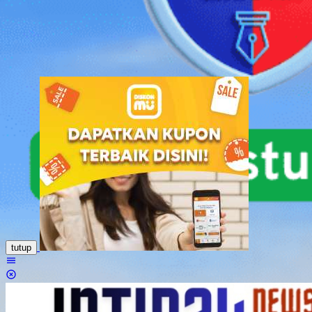
Loncat
ke
konten
tutup
Menu
Mobile