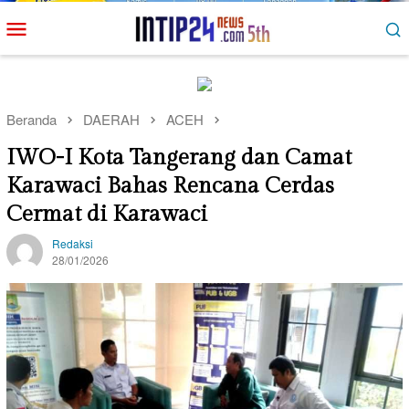
Loncat
Menu
ke
Mobile
konten
Beranda
DAERAH
ACEH
IWO-I Kota Tangerang dan Camat
Karawaci Bahas Rencana Cerdas
Cermat di Karawaci
Redaksi
28/01/2026