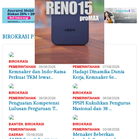
BIROKRASI PEMERINTAHAN
BIROKRASI
BIROKRASI
09/08/2026
07/08/2026
PEMERINTAHAN
PEMERINTAHAN
Kemnaker dan Indo-Rama
Hadapi Dinamika Dunia
Perkuat TKM lewat…
Kerja, Kemnaker Se…
BIROKRASI
BIROKRASI
06/08/2026
06/08/2026
PEMERINTAHAN
PEMERINTAHAN
Penguatan Kompetensi
PPSPI Kukuhkan Pengurus
Lulusan Perguruan T…
Nasional dan 38 …
,
BANTEN
BIROKRASI
BIROKRASI
,
03/08/2026
PEMERINTAHAN
PEMERINTAHAN
05/08/2026
Menaker Beberkan
DAERAH