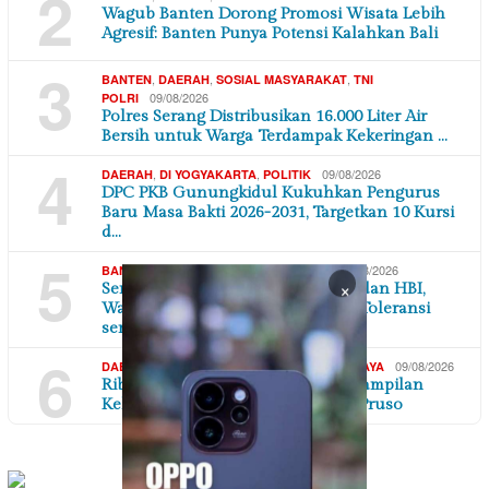
2
Wagub Banten Dorong Promosi Wisata Lebih
Agresif: Banten Punya Potensi Kalahkan Bali
3
,
,
,
BANTEN
DAERAH
SOSIAL MASYARAKAT
TNI
09/08/2026
POLRI
Polres Serang Distribusikan 16.000 Liter Air
Bersih untuk Warga Terdampak Kekeringan …
4
,
,
09/08/2026
DAERAH
DI YOGYAKARTA
POLITIK
DPC PKB Gunungkidul Kukuhkan Pengurus
Baru Masa Bakti 2026-2031, Targetkan 10 Kursi
d…
5
,
,
09/08/2026
BANTEN
DAERAH
TANGERANG RAYA
×
Semangat Peringati Kemerdekaan dan HBI,
Warga KPK Pondok Kelapa Rawat Toleransi
serta…
6
,
,
09/08/2026
DAERAH
DI YOGYAKARTA
SEJARAH & BUDAYA
Ribuan Penonton Terhipnotis Penampilan
Kelompok Seni Jathilan Yogo Joo Pruso