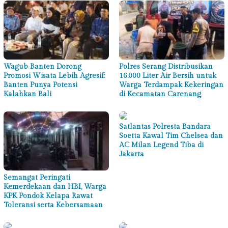
Wagub Banten Dorong
Polres Serang Distribusikan
Promosi Wisata Lebih Agresif:
16.000 Liter Air Bersih untuk
Banten Punya Potensi
Warga Terdampak Kekeringan
Kalahkan Bali
di Kecamatan Carenang
Satlantas Polresta Bandara
Soetta Kawal Tim Chelsea dan
AC Milan Legend Tiba di
Jakarta
Semangat Peringati
Kemerdekaan dan HBI, Warga
KPK Pondok Kelapa Rawat
Toleransi serta Kebersamaan