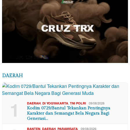
DAERAH
1
,
,
09/08/2026
DAERAH
DI YOGYAKARTA
TNI POLRI
Kodim 0729/Bantul Tekankan Pentingnya
Karakter dan Semangat Bela Negara Bagi
Generasi…
,
,
09/08/2026
BANTEN
DAERAH
PARAWISATA