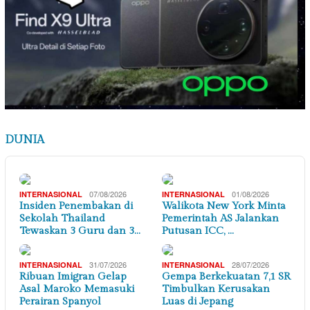
DUNIA
07/08/2026
01/08/2026
INTERNASIONAL
INTERNASIONAL
Insiden Penembakan di
Walikota New York Minta
Sekolah Thailand
Pemerintah AS Jalankan
Tewaskan 3 Guru dan 3…
Putusan ICC, …
31/07/2026
28/07/2026
INTERNASIONAL
INTERNASIONAL
Ribuan Imigran Gelap
Gempa Berkekuatan 7,1 SR
Asal Maroko Memasuki
Timbulkan Kerusakan
Perairan Spanyol
Luas di Jepang