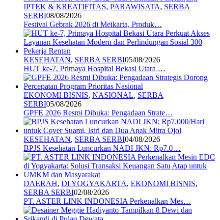
IPTEK & KREATIFITAS
,
PARAWISATA
,
SERBA
SERBI
08/08/2026
Festival Gebrak 2026 di Meikarta, Produk…
KESEHATAN
,
SERBA SERBI
05/08/2026
HUT ke-7, Primaya Hospital Bekasi Utara …
EKONOMI BISNIS
,
NASIONAL
,
SERBA
SERBI
05/08/2026
GPFE 2026 Resmi Dibuka: Pengadaan Strate…
KESEHATAN
,
SERBA SERBI
04/08/2026
BPJS Kesehatan Luncurkan NADI JKN: Rp7.0…
DAERAH
,
DI YOGYAKARTA
,
EKONOMI BISNIS
,
SERBA SERBI
02/08/2026
PT. ASTER LINK INDONESIA Perkenalkan Mes…