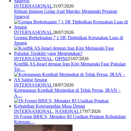
INTERNASIONAL
31/07/2026
Ribuan Imigran Gelap Asal Maroko Memasuki Perairan
Spanyol
INTERNASIONAL
28/07/2026
Gempa Berkekuatan 7,1 SR Timbulkan Kerusakan Luas di
Jepang
INTERNASIONAL
,
OPINI
25/07/2026
Konflik AS-Israel dengan Iran Kini Memasuki Fase Pukulan
Ter…
INTERNASIONAL
18/07/2026
Ketegangan Kembali Meningkat di Teluk Persia, IRAN –
A…
INTERNASIONAL
,
NASIONAL
17/07/2026
Di Forum BRICS, Menaker RI Usulkan Petakan Kebutuhan
Keteram…