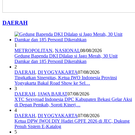
DAERAH
1
METROPOLITAN
,
NASIONAL
08/08/2026
Gedung Bapenda DKI Dilalap si Jago Merah, 30 Unit
Damkar dan 185 Personil Dikerahkan
2
DAERAH
,
DI YOGYAKARTA
07/08/2026
Tingkatkan Sinergitas, Ketua IWO Indonesia Provinsi
Yogyakarta Bakal Road Show ke Sel…
3
DAERAH
,
JAWA BARAT
07/08/2026
XTC Sexyroad Indonesia DPC Kabupaten Bekasi Gelar Aksi
di Depan Pemkab, Soroti Kinerj…
4
DAERAH
,
DI YOGYAKARTA
07/08/2026
Ketua DPW IWOI DIY Hadiri GPFE 2026 di JEC, Dukung
Penuh Sistem E-Katalog
5