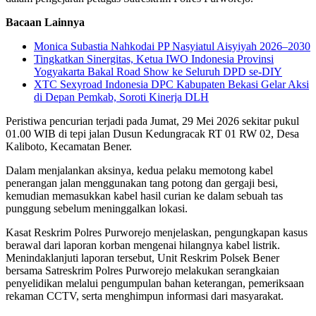
Bacaan Lainnya
Monica Subastia Nahkodai PP Nasyiatul Aisyiyah 2026–2030
Tingkatkan Sinergitas, Ketua IWO Indonesia Provinsi
Yogyakarta Bakal Road Show ke Seluruh DPD se-DIY
XTC Sexyroad Indonesia DPC Kabupaten Bekasi Gelar Aksi
di Depan Pemkab, Soroti Kinerja DLH
Peristiwa pencurian terjadi pada Jumat, 29 Mei 2026 sekitar pukul
01.00 WIB di tepi jalan Dusun Kedungracak RT 01 RW 02, Desa
Kaliboto, Kecamatan Bener.
Dalam menjalankan aksinya, kedua pelaku memotong kabel
penerangan jalan menggunakan tang potong dan gergaji besi,
kemudian memasukkan kabel hasil curian ke dalam sebuah tas
punggung sebelum meninggalkan lokasi.
Kasat Reskrim Polres Purworejo menjelaskan, pengungkapan kasus
berawal dari laporan korban mengenai hilangnya kabel listrik.
Menindaklanjuti laporan tersebut, Unit Reskrim Polsek Bener
bersama Satreskrim Polres Purworejo melakukan serangkaian
penyelidikan melalui pengumpulan bahan keterangan, pemeriksaan
rekaman CCTV, serta menghimpun informasi dari masyarakat.