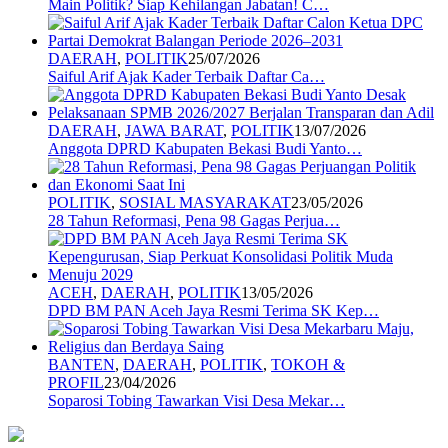
Main Politik? Siap Kehilangan Jabatan! C…
DAERAH
,
POLITIK
25/07/2026
Saiful Arif Ajak Kader Terbaik Daftar Ca…
DAERAH
,
JAWA BARAT
,
POLITIK
13/07/2026
Anggota DPRD Kabupaten Bekasi Budi Yanto…
POLITIK
,
SOSIAL MASYARAKAT
23/05/2026
28 Tahun Reformasi, Pena 98 Gagas Perjua…
ACEH
,
DAERAH
,
POLITIK
13/05/2026
DPD BM PAN Aceh Jaya Resmi Terima SK Kep…
BANTEN
,
DAERAH
,
POLITIK
,
TOKOH &
PROFIL
23/04/2026
Soparosi Tobing Tawarkan Visi Desa Mekar…