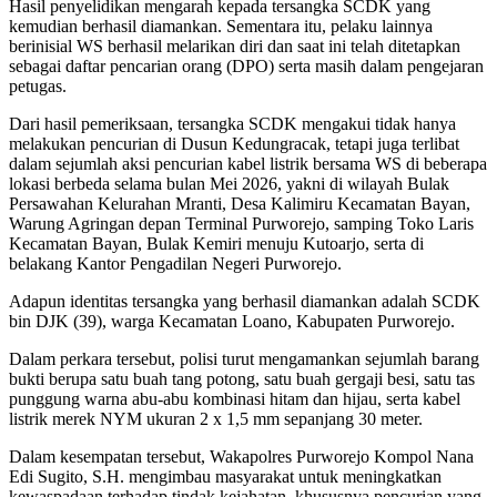
Hasil penyelidikan mengarah kepada tersangka SCDK yang
kemudian berhasil diamankan. Sementara itu, pelaku lainnya
berinisial WS berhasil melarikan diri dan saat ini telah ditetapkan
sebagai daftar pencarian orang (DPO) serta masih dalam pengejaran
petugas.
Dari hasil pemeriksaan, tersangka SCDK mengakui tidak hanya
melakukan pencurian di Dusun Kedungracak, tetapi juga terlibat
dalam sejumlah aksi pencurian kabel listrik bersama WS di beberapa
lokasi berbeda selama bulan Mei 2026, yakni di wilayah Bulak
Persawahan Kelurahan Mranti, Desa Kalimiru Kecamatan Bayan,
Warung Agringan depan Terminal Purworejo, samping Toko Laris
Kecamatan Bayan, Bulak Kemiri menuju Kutoarjo, serta di
belakang Kantor Pengadilan Negeri Purworejo.
Adapun identitas tersangka yang berhasil diamankan adalah SCDK
bin DJK (39), warga Kecamatan Loano, Kabupaten Purworejo.
Dalam perkara tersebut, polisi turut mengamankan sejumlah barang
bukti berupa satu buah tang potong, satu buah gergaji besi, satu tas
punggung warna abu-abu kombinasi hitam dan hijau, serta kabel
listrik merek NYM ukuran 2 x 1,5 mm sepanjang 30 meter.
Dalam kesempatan tersebut, Wakapolres Purworejo Kompol Nana
Edi Sugito, S.H. mengimbau masyarakat untuk meningkatkan
kewaspadaan terhadap tindak kejahatan, khususnya pencurian yang