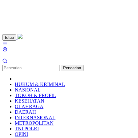
Loncat
tutup
ke
Menu
konten
Mobile
Pencarian
HUKUM & KRIMINAL
NASIONAL
TOKOH & PROFIL
KESEHATAN
OLAHRAGA
DAERAH
INTERNASIONAL
METROPOLITAN
TNI POLRI
OPINI