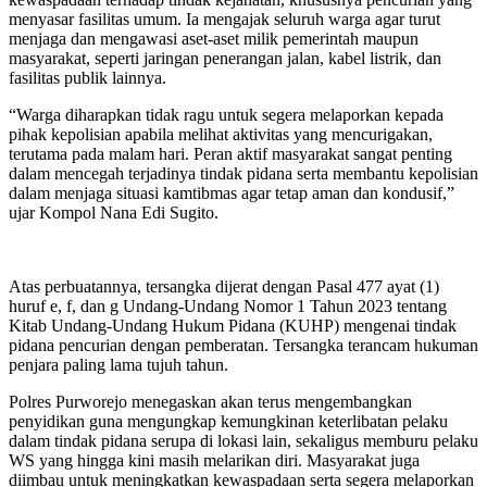
menyasar fasilitas umum. Ia mengajak seluruh warga agar turut
menjaga dan mengawasi aset-aset milik pemerintah maupun
masyarakat, seperti jaringan penerangan jalan, kabel listrik, dan
fasilitas publik lainnya.
“Warga diharapkan tidak ragu untuk segera melaporkan kepada
pihak kepolisian apabila melihat aktivitas yang mencurigakan,
terutama pada malam hari. Peran aktif masyarakat sangat penting
dalam mencegah terjadinya tindak pidana serta membantu kepolisian
dalam menjaga situasi kamtibmas agar tetap aman dan kondusif,”
ujar Kompol Nana Edi Sugito.
Atas perbuatannya, tersangka dijerat dengan Pasal 477 ayat (1)
huruf e, f, dan g Undang-Undang Nomor 1 Tahun 2023 tentang
Kitab Undang-Undang Hukum Pidana (KUHP) mengenai tindak
pidana pencurian dengan pemberatan. Tersangka terancam hukuman
penjara paling lama tujuh tahun.
Polres Purworejo menegaskan akan terus mengembangkan
penyidikan guna mengungkap kemungkinan keterlibatan pelaku
dalam tindak pidana serupa di lokasi lain, sekaligus memburu pelaku
WS yang hingga kini masih melarikan diri. Masyarakat juga
diimbau untuk meningkatkan kewaspadaan serta segera melaporkan