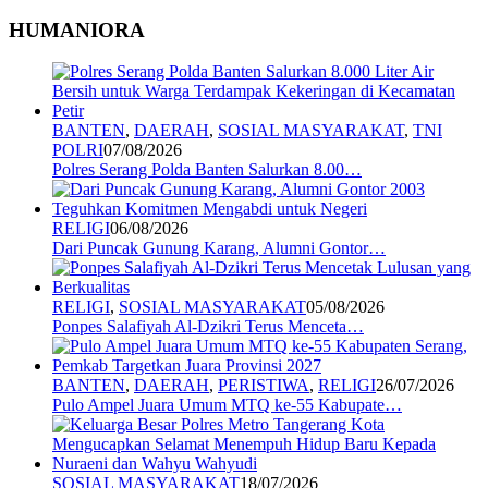
HUMANIORA
BANTEN
,
DAERAH
,
SOSIAL MASYARAKAT
,
TNI
POLRI
07/08/2026
Polres Serang Polda Banten Salurkan 8.00…
RELIGI
06/08/2026
Dari Puncak Gunung Karang, Alumni Gontor…
RELIGI
,
SOSIAL MASYARAKAT
05/08/2026
Ponpes Salafiyah Al-Dzikri Terus Menceta…
BANTEN
,
DAERAH
,
PERISTIWA
,
RELIGI
26/07/2026
Pulo Ampel Juara Umum MTQ ke-55 Kabupate…
SOSIAL MASYARAKAT
18/07/2026