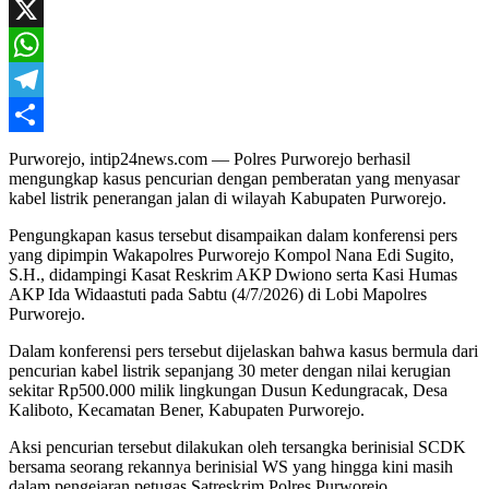
Mail
Facebook
X
WhatsApp
Telegram
Share
Purworejo, intip24news.com — Polres Purworejo berhasil
mengungkap kasus pencurian dengan pemberatan yang menyasar
kabel listrik penerangan jalan di wilayah Kabupaten Purworejo.
Pengungkapan kasus tersebut disampaikan dalam konferensi pers
yang dipimpin Wakapolres Purworejo Kompol Nana Edi Sugito,
S.H., didampingi Kasat Reskrim AKP Dwiono serta Kasi Humas
AKP Ida Widaastuti pada Sabtu (4/7/2026) di Lobi Mapolres
Purworejo.
Dalam konferensi pers tersebut dijelaskan bahwa kasus bermula dari
pencurian kabel listrik sepanjang 30 meter dengan nilai kerugian
sekitar Rp500.000 milik lingkungan Dusun Kedungracak, Desa
Kaliboto, Kecamatan Bener, Kabupaten Purworejo.
Aksi pencurian tersebut dilakukan oleh tersangka berinisial SCDK
bersama seorang rekannya berinisial WS yang hingga kini masih
dalam pengejaran petugas Satreskrim Polres Purworejo.