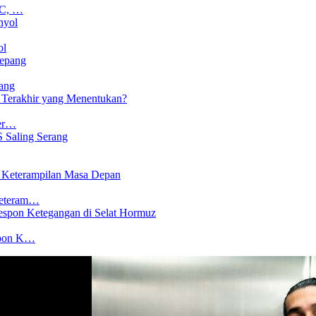
CC, …
ol
ang
Ter…
Keteram…
spon K…