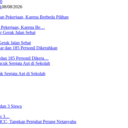
A
08/08/2026
n Pekerjaan, Karena Be…
erak Jalan Sehat
 dan 185 Personil Dikera…
 Senjata Api di Sekolah
an 3…