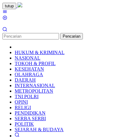
Loncat
tutup
ke
Menu
konten
Mobile
Pencarian
HUKUM & KRIMINAL
NASIONAL
TOKOH & PROFIL
KESEHATAN
OLAHRAGA
DAERAH
INTERNASIONAL
METROPOLITAN
TNI POLRI
OPINI
RELIGI
PENDIDIKAN
SERBA SERBI
POLITIK
SEJARAH & BUDAYA