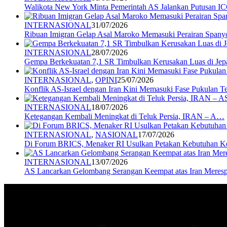
Walikota New York Minta Pemerintah AS Jalankan Putusan I
INTERNASIONAL
31/07/2026
Ribuan Imigran Gelap Asal Maroko Memasuki Perairan Spany
INTERNASIONAL
28/07/2026
Gempa Berkekuatan 7,1 SR Timbulkan Kerusakan Luas di Jep
INTERNASIONAL
,
OPINI
25/07/2026
Konflik AS-Israel dengan Iran Kini Memasuki Fase Pukulan 
INTERNASIONAL
18/07/2026
Ketegangan Kembali Meningkat di Teluk Persia, IRAN – A…
INTERNASIONAL
,
NASIONAL
17/07/2026
Di Forum BRICS, Menaker RI Usulkan Petakan Kebutuhan 
INTERNASIONAL
13/07/2026
AS Lancarkan Gelombang Serangan Keempat atas Iran Mere