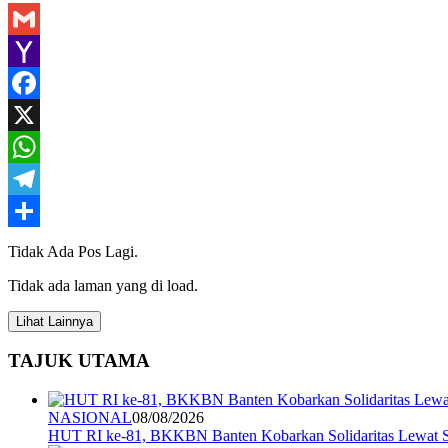
Gmail
Yahoo
Mail
Facebook
X
WhatsApp
Telegram
Share
Tidak Ada Pos Lagi.
Tidak ada laman yang di load.
Lihat Lainnya
TAJUK UTAMA
NASIONAL
08/08/2026
HUT RI ke-81, BKKBN Banten Kobarkan Solidaritas Lewat S