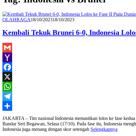
Hasan
OLAHRAGA
18/10/2023
18/10/2023
M
Kembali Tekuk Brunei 6-0, Indonesia Lolos
Gmail
Yahoo
Mail
Facebook
X
WhatsApp
Telegram
Share
JAKARTA – Tim nasional Indonesia memastikan lolos ke fase kedua k
Bandar Seri Begawan, Selasa (17/10). Pada fase itu, Indonesia mengh
Indonesia juga menang dengan skor setengah
Selengkapnya