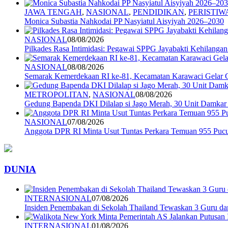
JAWA TENGAH
,
NASIONAL
,
PENDIDIKAN
,
PERISTIW
Monica Subastia Nahkodai PP Nasyiatul Aisyiyah 2026–2030
NASIONAL
08/08/2026
Pilkades Rasa Intimidasi: Pegawai SPPG Jayabakti Kehilanga
NASIONAL
08/08/2026
Semarak Kemerdekaan RI ke-81, Kecamatan Karawaci Gelar G
METROPOLITAN
,
NASIONAL
08/08/2026
Gedung Bapenda DKI Dilalap si Jago Merah, 30 Unit Damkar
NASIONAL
07/08/2026
Anggota DPR RI Minta Usut Tuntas Perkara Temuan 955 Pucuk
DUNIA
INTERNASIONAL
07/08/2026
Insiden Penembakan di Sekolah Thailand Tewaskan 3 Guru d
INTERNASIONAL
01/08/2026