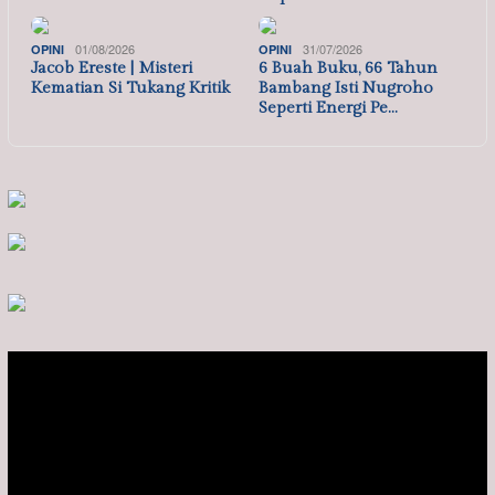
01/08/2026
31/07/2026
OPINI
OPINI
Jacob Ereste | Misteri
6 Buah Buku, 66 Tahun
Kematian Si Tukang Kritik
Bambang Isti Nugroho
Seperti Energi Pe…