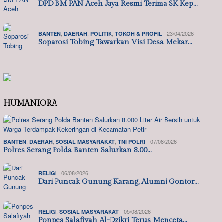
DPD BM PAN Aceh Jaya Resmi Terima SK Kep…
,
,
,
23/04/2026
BANTEN
DAERAH
POLITIK
TOKOH & PROFIL
Soparosi Tobing Tawarkan Visi Desa Mekar…
HUMANIORA
,
,
,
07/08/2026
BANTEN
DAERAH
SOSIAL MASYARAKAT
TNI POLRI
Polres Serang Polda Banten Salurkan 8.00…
06/08/2026
RELIGI
Dari Puncak Gunung Karang, Alumni Gontor…
,
05/08/2026
RELIGI
SOSIAL MASYARAKAT
Ponpes Salafiyah Al-Dzikri Terus Menceta…