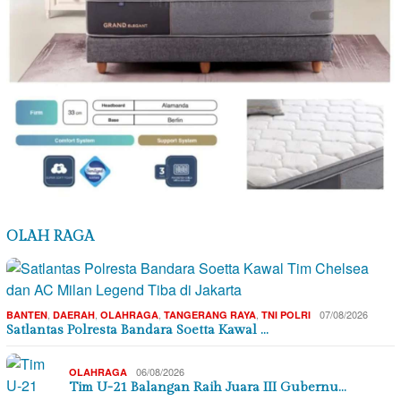
OLAH RAGA
,
,
,
,
07/08/2026
BANTEN
DAERAH
OLAHRAGA
TANGERANG RAYA
TNI POLRI
Satlantas Polresta Bandara Soetta Kawal …
06/08/2026
OLAHRAGA
Tim U-21 Balangan Raih Juara III Gubernu…