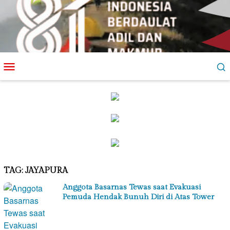
Loncat
Menu
ke
Mobile
konten
TAG:
JAYAPURA
Anggota Basarnas Tewas saat Evakuasi
Pemuda Hendak Bunuh Diri di Atas Tower