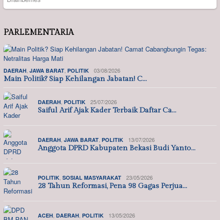
PARLEMENTARIA
,
,
03/08/2026
DAERAH
JAWA BARAT
POLITIK
Main Politik? Siap Kehilangan Jabatan! C…
,
25/07/2026
DAERAH
POLITIK
Saiful Arif Ajak Kader Terbaik Daftar Ca…
,
,
13/07/2026
DAERAH
JAWA BARAT
POLITIK
Anggota DPRD Kabupaten Bekasi Budi Yanto…
,
23/05/2026
POLITIK
SOSIAL MASYARAKAT
28 Tahun Reformasi, Pena 98 Gagas Perjua…
,
,
13/05/2026
ACEH
DAERAH
POLITIK