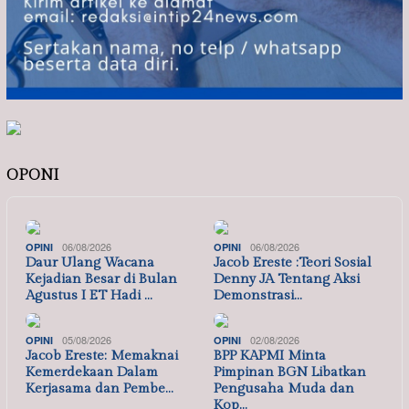
OPONI
06/08/2026
06/08/2026
OPINI
OPINI
Daur Ulang Wacana
Jacob Ereste :Teori Sosial
Kejadian Besar di Bulan
Denny JA Tentang Aksi
Agustus I ET Hadi …
Demonstrasi…
05/08/2026
02/08/2026
OPINI
OPINI
Jacob Ereste: Memaknai
BPP KAPMI Minta
Kemerdekaan Dalam
Pimpinan BGN Libatkan
Kerjasama dan Pembe…
Pengusaha Muda dan
Kop…