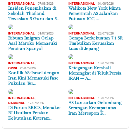
07/08/2026
01/08/2026
INTERNASIONAL
INTERNASIONAL
Insiden Penembakan di
Walikota New York Minta
Sekolah Thailand
Pemerintah AS Jalankan
Tewaskan 3 Guru dan 3…
Putusan ICC, …
31/07/2026
28/07/2026
INTERNASIONAL
INTERNASIONAL
Ribuan Imigran Gelap
Gempa Berkekuatan 7,1 SR
Asal Maroko Memasuki
Timbulkan Kerusakan
Perairan Spanyol
Luas di Jepang
,
18/07/2026
INTERNASIONAL
INTERNASIONAL
25/07/2026
Ketegangan Kembali
OPINI
Konflik AS-Israel dengan
Meningkat di Teluk Persia,
Iran Kini Memasuki Fase
IRAN – A…
Pukulan Ter…
,
13/07/2026
INTERNASIONAL
INTERNASIONAL
17/07/2026
AS Lancarkan Gelombang
NASIONAL
Di Forum BRICS, Menaker
Serangan Keempat atas
RI Usulkan Petakan
Iran Merespon K…
Kebutuhan Keteram…