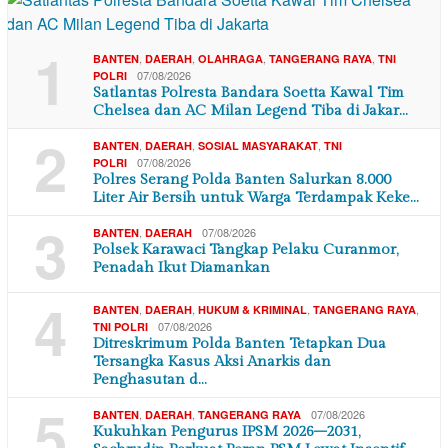
1
,
,
,
,
BANTEN
DAERAH
OLAHRAGA
TANGERANG RAYA
TNI
07/08/2026
POLRI
Satlantas Polresta Bandara Soetta Kawal Tim
Chelsea dan AC Milan Legend Tiba di Jakar…
2
,
,
,
BANTEN
DAERAH
SOSIAL MASYARAKAT
TNI
07/08/2026
POLRI
Polres Serang Polda Banten Salurkan 8.000
Liter Air Bersih untuk Warga Terdampak Keke…
3
,
07/08/2026
BANTEN
DAERAH
Polsek Karawaci Tangkap Pelaku Curanmor,
Penadah Ikut Diamankan
4
,
,
,
,
BANTEN
DAERAH
HUKUM & KRIMINAL
TANGERANG RAYA
07/08/2026
TNI POLRI
Ditreskrimum Polda Banten Tetapkan Dua
Tersangka Kasus Aksi Anarkis dan
Penghasutan d…
5
,
,
07/08/2026
BANTEN
DAERAH
TANGERANG RAYA
Kukuhkan Pengurus IPSM 2026–2031,