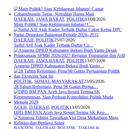
DAERAH
,
JAWA BARAT
,
POLITIK
03/08/2026
Main Politik? Siap Kehilangan Jabatan! C…
DAERAH
,
POLITIK
25/07/2026
Saiful Arif Ajak Kader Terbaik Daftar Ca…
DAERAH
,
JAWA BARAT
,
POLITIK
13/07/2026
Anggota DPRD Kabupaten Bekasi Budi Yanto…
POLITIK
,
SOSIAL MASYARAKAT
23/05/2026
28 Tahun Reformasi, Pena 98 Gagas Perjua…
ACEH
,
DAERAH
,
POLITIK
13/05/2026
DPD BM PAN Aceh Jaya Resmi Terima SK Kep…
BANTEN
,
DAERAH
,
POLITIK
,
TOKOH &