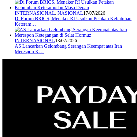
INTERNASIONAL
,
NASIONAL
17/07/2026
Di Forum BRICS, Menaker RI Usulkan Petakan Kebutuhan
Keteram…
INTERNASIONAL
13/07/2026
AS Lancarkan Gelombang Serangan Keempat atas Iran
Merespon K…