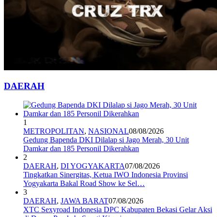
DAERAH
1
METROPOLITAN
,
NASIONAL
08/08/2026
Gedung Bapenda DKI Dilalap si Jago Merah, 30 Unit
Damkar dan 185 Personil Dikerahkan
2
DAERAH
,
DI YOGYAKARTA
07/08/2026
Tingkatkan Sinergitas, Ketua IWO Indonesia Provinsi
Yogyakarta Bakal Road Show ke Sel…
3
DAERAH
,
JAWA BARAT
07/08/2026
XTC Sexyroad Indonesia DPC Kabupaten Bekasi Gelar Aksi