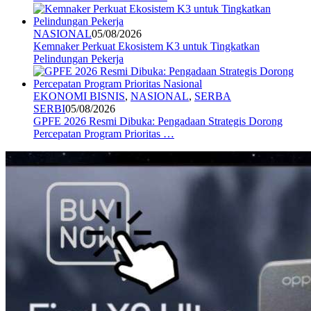
NASIONAL
05/08/2026
Kemnaker Perkuat Ekosistem K3 untuk Tingkatkan
Pelindungan Pekerja
EKONOMI BISNIS
,
NASIONAL
,
SERBA
SERBI
05/08/2026
GPFE 2026 Resmi Dibuka: Pengadaan Strategis Dorong
Percepatan Program Prioritas …