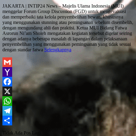
Share
JAKARTA | INTIP24 News – Majelis Ulama Indonesia (MUI)
menggelar Forum Group Discussion (FGD) untuk mengevaluasi
dan memperbaiki tata kelola penyembelihan hewan, khususnya
yang menggunakan stunning atau pemingsanan sebelum disembelih,
dengan mengundang ahli dan praktisi. Ketua MUI Bidang Fatwa
Asrorun Ni’am Sholeh mengatakan kegiatan tersebut digelar seiring
dengan adanya beberapa masalah di lapangan dalam pelaksanaan
penyembelihan yang menggunakan pemingsanan yang tidak sesuai
dengan standar fatwa
Selengkapnya
Gmail
Yahoo
Mail
Facebook
X
WhatsApp
Telegram
Share
Tidak Ada Pos Lagi.