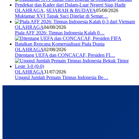
OLAHRAGA
,
SEJARAH & BUDAYA
05/08/2026
Muktamar XVI Tapak Suci Digelar di Semar…
OLAHRAGA
04/08/2026
Piala AFF 2026: Timnas Indonesia Kalah 0…
OLAHRAGA
02/08/2026
Ditentang UEFA dan CONCACAF, Presiden FI…
OLAHRAGA
31/07/2026
Unggul Jumlah Pemain Timnas Indonesia Be…