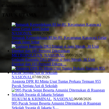
Tidak ada laman yang di load.
TAJUK UTAMA
NASIONAL
08/08/2026
Semarak Kemerdekaan RI ke-81, Kecamatan Karawaci Gelar
Gerak Jalan Sehat
METROPOLITAN
,
NASIONAL
08/08/2026
Gedung Bapenda DKI Dilalap si Jago Merah, 30 Unit
Damkar dan 185 Personil Dikera…
NASIONAL
07/08/2026
Anggota DPR RI Minta Usut Tuntas Perkara Temuan 955
Pucuk Senjata Api di Sekolah
HUKUM & KRIMINAL
,
NASIONAL
06/08/2026
995 Pucuk Senpi Beserta Amunisi Ditemukan di Ruangan
Sekolah Swasta di Jakarta S…