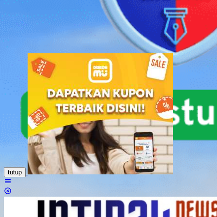
Loncat
ke
konten
tutup
Menu
Mobile