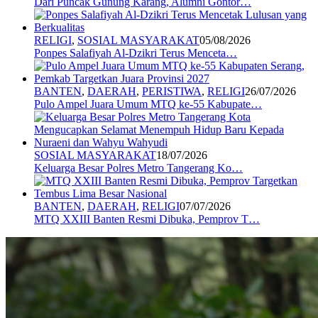
Dari Puncak Gunung Karang, Alumni Gontor…
RELIGI
,
SOSIAL MASYARAKAT
05/08/2026
Ponpes Salafiyah Al-Dzikri Terus Menceta…
BANTEN
,
DAERAH
,
PERISTIWA
,
RELIGI
26/07/2026
Pulo Ampel Juara Umum MTQ ke-55 Kabupate…
SOSIAL MASYARAKAT
18/07/2026
Keluarga Besar Polres Metro Tangerang Ko…
BANTEN
,
DAERAH
,
RELIGI
07/07/2026
MTQ XXIII Banten Resmi Dibuka, Pemprov T…