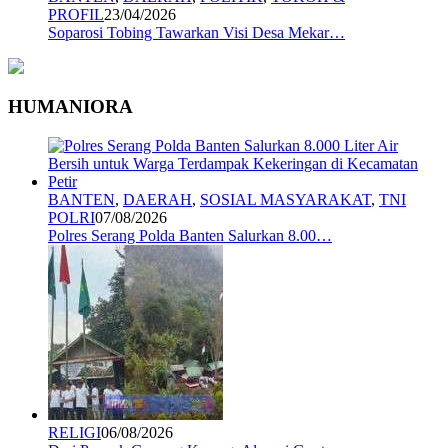
PROFIL
23/04/2026
Soparosi Tobing Tawarkan Visi Desa Mekar…
HUMANIORA
BANTEN
,
DAERAH
,
SOSIAL MASYARAKAT
,
TNI
POLRI
07/08/2026
Polres Serang Polda Banten Salurkan 8.00…
RELIGI
06/08/2026