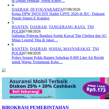
di Depan Pemkab, Soroti Kinerj…
4
DAERAH
,
DI YOGYAKARTA
07/08/2026
Ketua DPW IWOI DIY Hadiri GPFE 2026 di JEC, Dukung
Penuh Sistem E-Katalog
5
BANTEN
,
DAERAH
,
TANGERANG RAYA
,
TNI
POLRI
07/08/2026
Satlantas Polresta Bandara Soetta Kawal Tim Chelsea dan AC
Milan Legend Tiba di Jakar…
6
BANTEN
,
DAERAH
,
SOSIAL MASYARAKAT
,
TNI
POLRI
07/08/2026
Polres Serang Polda Banten Salurkan 8.000 Liter Air Bersih
untuk Warga Terdampak Keke…
BIROKRASI PEMERINTAHAN