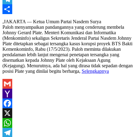
Telegram
Share
,JAKARTA — Ketua Umum Partai Nasdem Surya
Paloh menyampaikan pandangannya yang cenderung membela
Johnny Gerard Plate. Menteri Komunikasi dan Informatika
(Menkominfo) sekaligus Sekretaris Jenderal Partai Nasdem Johnny
Plate ditetapkan sebagai tersangka kasus korupsi proyek BTS Bakti
Kemenkominfo, Rabu (17/5/2023). Paloh meminta dilakukan
pendalaman lebih lanjut mengenai penetapan tersangka yang
disematkan kepada Johnny Plate oleh Kejaksaan Agung
(Kejagung). Menurutnya, ada hal yang dirasa tidak sepadan dengan
posisi Plate yang dinilai begitu berharga,
Selengkapnya
Gmail
Yahoo
Mail
Facebook
X
WhatsApp