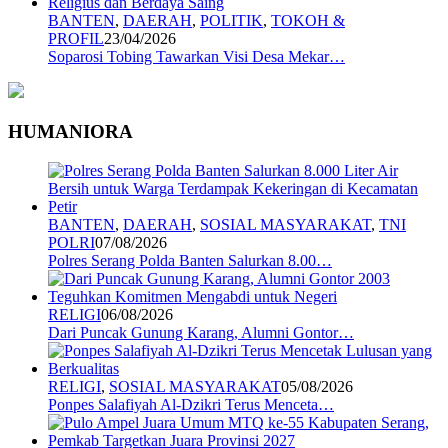
BANTEN
,
DAERAH
,
POLITIK
,
TOKOH &
PROFIL
23/04/2026
Soparosi Tobing Tawarkan Visi Desa Mekar…
HUMANIORA
BANTEN
,
DAERAH
,
SOSIAL MASYARAKAT
,
TNI
POLRI
07/08/2026
Polres Serang Polda Banten Salurkan 8.00…
RELIGI
06/08/2026
Dari Puncak Gunung Karang, Alumni Gontor…
RELIGI
,
SOSIAL MASYARAKAT
05/08/2026
Ponpes Salafiyah Al-Dzikri Terus Menceta…