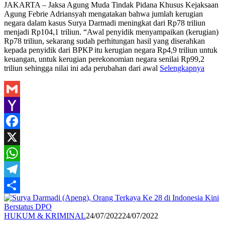
Share
JAKARTA – Jaksa Agung Muda Tindak Pidana Khusus Kejaksaan
Agung Febrie Adriansyah mengatakan bahwa jumlah kerugian
negara dalam kasus Surya Darmadi meningkat dari Rp78 triliun
menjadi Rp104,1 triliun. “Awal penyidik menyampaikan (kerugian)
Rp78 triliun, sekarang sudah perhitungan hasil yang diserahkan
kepada penyidik dari BPKP itu kerugian negara Rp4,9 triliun untuk
keuangan, untuk kerugian perekonomian negara senilai Rp99,2
triliun sehingga nilai ini ada perubahan dari awal
Selengkapnya
Gmail
Yahoo
Mail
Facebook
X
WhatsApp
Telegram
Share
Redaksi
HUKUM & KRIMINAL
24/07/2022
24/07/2022