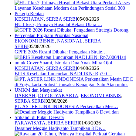
KESEHATAN
,
SERBA SERBI
05/08/2026
HUT ke-7, Primaya Hospital Bekasi Utara …
EKONOMI BISNIS
,
NASIONAL
,
SERBA
SERBI
05/08/2026
GPFE 2026 Resmi Dibuka: Pengadaan Strate…
KESEHATAN
,
SERBA SERBI
04/08/2026
BPJS Kesehatan Luncurkan NADI JKN: Rp7.0…
DAERAH
,
DI YOGYAKARTA
,
EKONOMI BISNIS
,
SERBA SERBI
02/08/2026
PT. ASTER LINK INDONESIA Perkenalkan Mes…
PARAWISATA
,
SERBA SERBI
01/08/2026
Desainer Meggie Hadiyanto Tampilkan 8 De…