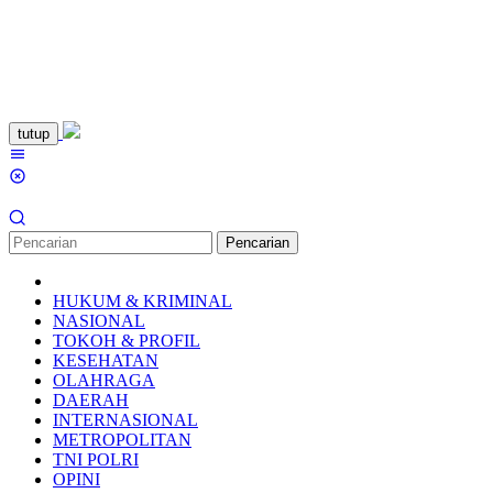
Loncat
tutup
ke
Menu
konten
Mobile
Pencarian
HUKUM & KRIMINAL
NASIONAL
TOKOH & PROFIL
KESEHATAN
OLAHRAGA
DAERAH
INTERNASIONAL
METROPOLITAN
TNI POLRI
OPINI