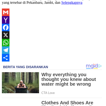
yang tersebar di Pekanbaru, Jambi, dan
Selengkapnya
Gmail
Yahoo
Mail
Facebook
X
WhatsApp
Telegram
Share