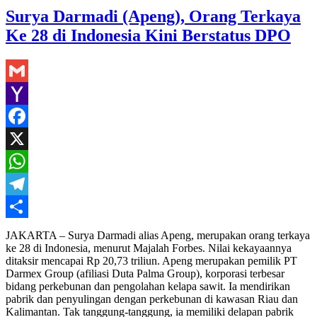
Surya Darmadi (Apeng), Orang Terkaya
Ke 28 di Indonesia Kini Berstatus DPO
Gmail
Yahoo
Mail
Facebook
X
WhatsApp
Telegram
Share
JAKARTA – Surya Darmadi alias Apeng, merupakan orang terkaya
ke 28 di Indonesia, menurut Majalah Forbes. Nilai kekayaannya
ditaksir mencapai Rp 20,73 triliun. Apeng merupakan pemilik PT
Darmex Group (afiliasi Duta Palma Group), korporasi terbesar
bidang perkebunan dan pengolahan kelapa sawit. Ia mendirikan
pabrik dan penyulingan dengan perkebunan di kawasan Riau dan
Kalimantan. Tak tanggung-tanggung, ia memiliki delapan pabrik