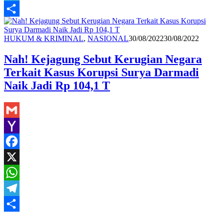
Telegram
Share
Redaksi
HUKUM & KRIMINAL
,
NASIONAL
30/08/2022
30/08/2022
Nah! Kejagung Sebut Kerugian Negara
Terkait Kasus Korupsi Surya Darmadi
Naik Jadi Rp 104,1 T
Gmail
Yahoo
Mail
Facebook
X
WhatsApp
Telegram