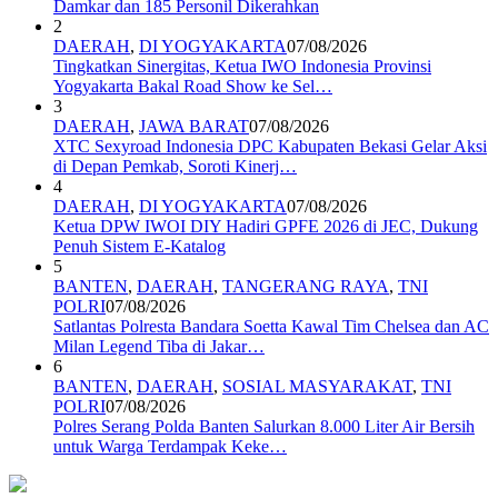
Damkar dan 185 Personil Dikerahkan
2
DAERAH
,
DI YOGYAKARTA
07/08/2026
Tingkatkan Sinergitas, Ketua IWO Indonesia Provinsi
Yogyakarta Bakal Road Show ke Sel…
3
DAERAH
,
JAWA BARAT
07/08/2026
XTC Sexyroad Indonesia DPC Kabupaten Bekasi Gelar Aksi
di Depan Pemkab, Soroti Kinerj…
4
DAERAH
,
DI YOGYAKARTA
07/08/2026
Ketua DPW IWOI DIY Hadiri GPFE 2026 di JEC, Dukung
Penuh Sistem E-Katalog
5
BANTEN
,
DAERAH
,
TANGERANG RAYA
,
TNI
POLRI
07/08/2026
Satlantas Polresta Bandara Soetta Kawal Tim Chelsea dan AC
Milan Legend Tiba di Jakar…
6
BANTEN
,
DAERAH
,
SOSIAL MASYARAKAT
,
TNI
POLRI
07/08/2026
Polres Serang Polda Banten Salurkan 8.000 Liter Air Bersih
untuk Warga Terdampak Keke…