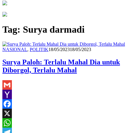
Tag:
Surya darmadi
Redaksi
NASIONAL
,
POLITIK
18/05/2023
18/05/2023
Surya Paloh: Terlalu Mahal Dia untuk
Diborgol, Terlalu Mahal
Gmail
Yahoo
Mail
Facebook
X
WhatsApp