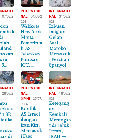
ERNASIO
INTERNASIO
INTERNASIO
07/08/2
01/08/2
31/07/2
NAL
NAL
026
026
iden
Walikota
Ribuan
nembak
New York
Imigran
di
Minta
Gelap
olah
Pemerinta
Asal
iland
h AS
Maroko
waskan
Jalankan
Memasuk
uru
Putusan
i Perairan
 3…
ICC, …
Spanyol
ERNASIO
INTERNASIO
INTERNASIO
28/07/2
,
18/07/2
NAL
NAL
25/07/
026
OPINI
mpa
Ketegang
2026
Konflik
kekuat
an
AS-Israel
7,1 SR
Kembali
dengan
bulka
Meningka
Iran Kini
t di Teluk
Memasuk
usaka
Persia,
i Fase
uas di
IRAN –