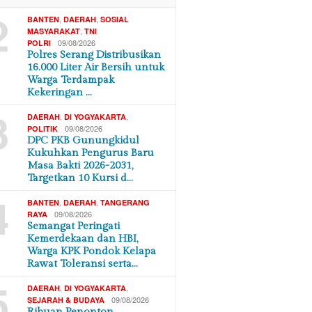
2
,
,
BANTEN
DAERAH
SOSIAL
,
MASYARAKAT
TNI
09/08/2026
POLRI
Polres Serang Distribusikan
16.000 Liter Air Bersih untuk
Warga Terdampak
Kekeringan …
3
,
,
DAERAH
DI YOGYAKARTA
09/08/2026
POLITIK
DPC PKB Gunungkidul
Kukuhkan Pengurus Baru
Masa Bakti 2026-2031,
Targetkan 10 Kursi d…
4
,
,
BANTEN
DAERAH
TANGERANG
09/08/2026
RAYA
Semangat Peringati
Kemerdekaan dan HBI,
Warga KPK Pondok Kelapa
Rawat Toleransi serta…
5
,
,
DAERAH
DI YOGYAKARTA
09/08/2026
SEJARAH & BUDAYA
Ribuan Penonton