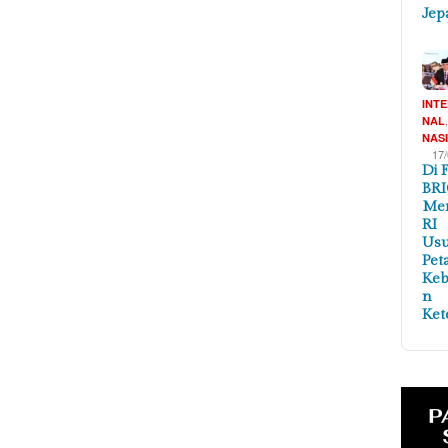
Jep
INT
NAL
NAS
17
Di 
BRI
Me
RI
Us
Pet
Ke
n
Ket