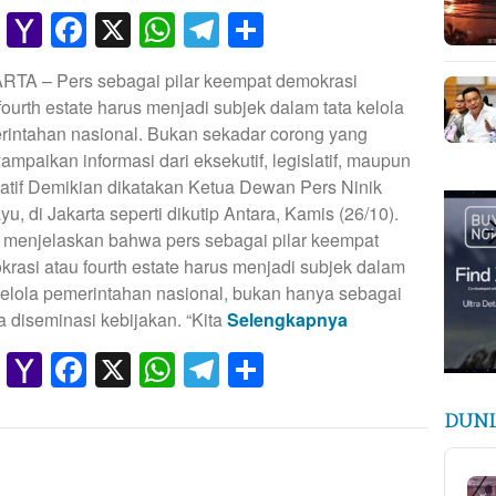
Gmail
Yahoo
Facebook
X
WhatsApp
Telegram
Share
Mail
RTA – Pers sebagai pilar keempat demokrasi
fourth estate harus menjadi subjek dalam tata kelola
rintahan nasional. Bukan sekadar corong yang
mpaikan informasi dari eksekutif, legislatif, maupun
atif Demikian dikatakan Ketua Dewan Pers Ninik
u, di Jakarta seperti dikutip Antara, Kamis (26/10).
 menjelaskan bahwa pers sebagai pilar keempat
rasi atau fourth estate harus menjadi subjek dalam
kelola pemerintahan nasional, bukan hanya sebagai
 diseminasi kebijakan. “Kita
Selengkapnya
Gmail
Yahoo
Facebook
X
WhatsApp
Telegram
Share
Mail
DUNI