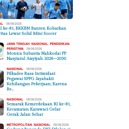
08/08/2026
AL
I ke-81, BKKBN Banten Kobarkan
ritas Lewat Solid Mini Soccer
,
,
,
JAWA TENGAH
NASIONAL
PENDIDIKAN
08/08/2026
PERISTIWA
Monica Subastia Nahkodai PP
Nasyiatul Aisyiyah 2026–2030
08/08/2026
NASIONAL
Pilkades Rasa Intimidasi:
Pegawai SPPG Jayabakti
Kehilangan Pekerjaan, Karena
Be…
08/08/2026
NASIONAL
Semarak Kemerdekaan RI ke-81,
Kecamatan Karawaci Gelar
Gerak Jalan Sehat
,
08/08/2026
METROPOLITAN
NASIONAL