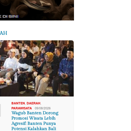
RAH
1
,
,
BANTEN
DAERAH
09/08/2026
PARAWISATA
Wagub Banten Dorong
Promosi Wisata Lebih
Agresif: Banten Punya
Potensi Kalahkan Bali