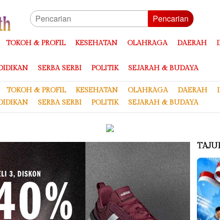
Pencarian
TOKOH & PROFIL
KESEHATAN
OLAHRAGA
DAERAH
DIDIKAN
SERBA SERBI
POLITIK
SEJARAH & BUDAYA
TOKOH & PROFIL
KESEHATAN
OLAHRAGA
DAERAH
DIDIKAN
SERBA SERBI
POLITIK
SEJARAH & BUDAYA
TAJU