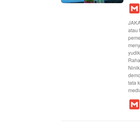
JAKA
atau 
peme
menya
yudik
Rahay
Ninik
demok
tata 
media