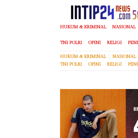
Loncat
ke
konten
HUKUM & KRIMINAL
NASIONAL
TNI POLRI
OPINI
RELIGI
PEN
HUKUM & KRIMINAL
NASIONAL
TNI POLRI
OPINI
RELIGI
PEN