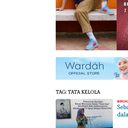
TAG:
TATA KELOLA
BIROK
Seba
dal