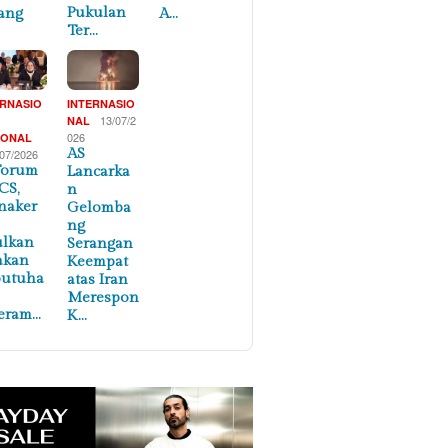
Pukulan
ang
A…
Ter…
ERNASIO
INTERNASIO
,
13/07/2
NAL
026
IONAL
AS
/07/2026
Forum
Lancarka
CS,
n
naker
Gelomba
ng
ulkan
Serangan
akan
Keempat
butuha
atas Iran
Merespon
eram…
K…