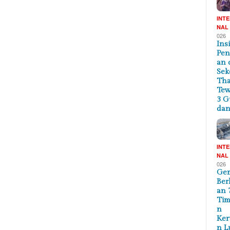
INT
NAL
026
Ins
Pe
an 
Sek
Tha
Te
3 G
dan
INT
NAL
026
Ge
Ber
an 
Tim
n
Ker
n L