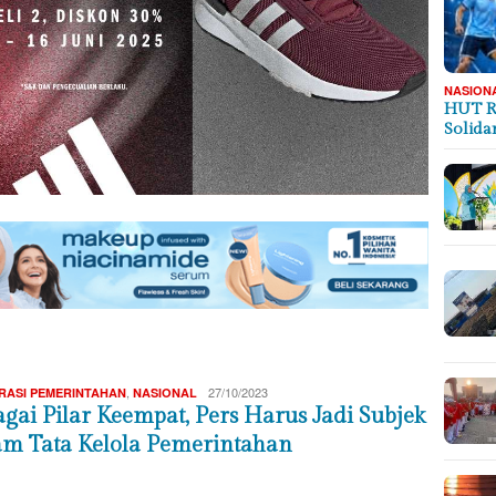
NASION
HUT R
Solida
Redaksi
,
27/10/2023
RASI PEMERINTAHAN
NASIONAL
gai Pilar Keempat, Pers Harus Jadi Subjek
am Tata Kelola Pemerintahan