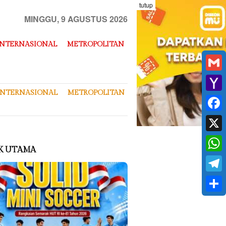
tutup
MINGGU, 9 AGUSTUS 2026
INTERNASIONAL
METROPOLITAN
Gmai
INTERNASIONAL
METROPOLITAN
Yaho
Mail
Face
X
K UTAMA
What
Tele
Shar