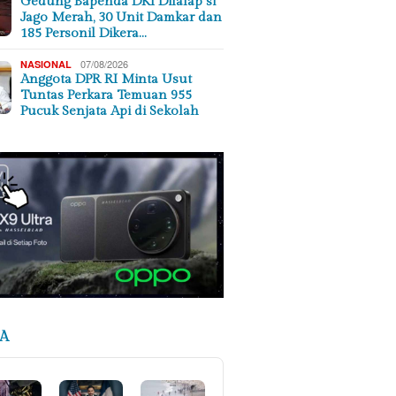
Gedung Bapenda DKI Dilalap si
Jago Merah, 30 Unit Damkar dan
185 Personil Dikera…
07/08/2026
NASIONAL
Anggota DPR RI Minta Usut
Tuntas Perkara Temuan 955
Pucuk Senjata Api di Sekolah
A