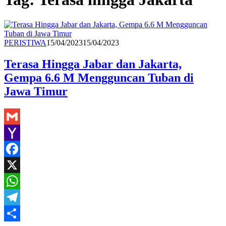
Redaksi
PERISTIWA
15/04/2023
15/04/2023
Terasa Hingga Jabar dan Jakarta,
Gempa 6.6 M Mengguncan Tuban di
Jawa Timur
Gmail
Yahoo
Mail
Facebook
X
WhatsApp
Telegram