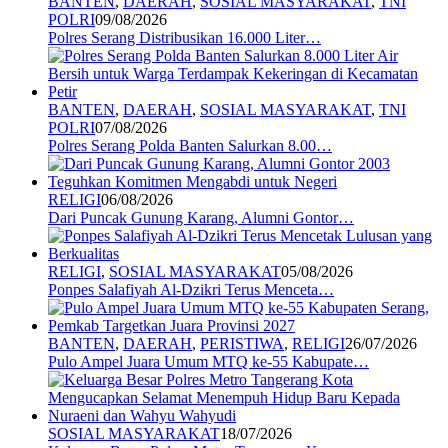
BANTEN
,
DAERAH
,
SOSIAL MASYARAKAT
,
TNI
POLRI
09/08/2026
Polres Serang Distribusikan 16.000 Liter…
BANTEN
,
DAERAH
,
SOSIAL MASYARAKAT
,
TNI
POLRI
07/08/2026
Polres Serang Polda Banten Salurkan 8.00…
RELIGI
06/08/2026
Dari Puncak Gunung Karang, Alumni Gontor…
RELIGI
,
SOSIAL MASYARAKAT
05/08/2026
Ponpes Salafiyah Al-Dzikri Terus Menceta…
BANTEN
,
DAERAH
,
PERISTIWA
,
RELIGI
26/07/2026
Pulo Ampel Juara Umum MTQ ke-55 Kabupate…
SOSIAL MASYARAKAT
18/07/2026