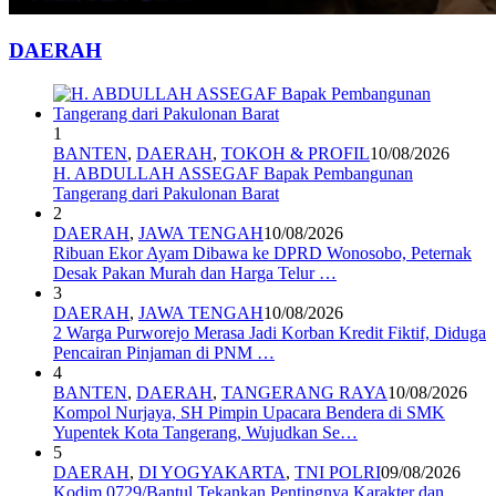
DAERAH
1
BANTEN
,
DAERAH
,
TOKOH & PROFIL
10/08/2026
H. ABDULLAH ASSEGAF Bapak Pembangunan
Tangerang dari Pakulonan Barat
2
DAERAH
,
JAWA TENGAH
10/08/2026
Ribuan Ekor Ayam Dibawa ke DPRD Wonosobo, Peternak
Desak Pakan Murah dan Harga Telur …
3
DAERAH
,
JAWA TENGAH
10/08/2026
2 Warga Purworejo Merasa Jadi Korban Kredit Fiktif, Diduga
Pencairan Pinjaman di PNM …
4
BANTEN
,
DAERAH
,
TANGERANG RAYA
10/08/2026
Kompol Nurjaya, SH Pimpin Upacara Bendera di SMK
Yupentek Kota Tangerang, Wujudkan Se…
5
DAERAH
,
DI YOGYAKARTA
,
TNI POLRI
09/08/2026
Kodim 0729/Bantul Tekankan Pentingnya Karakter dan