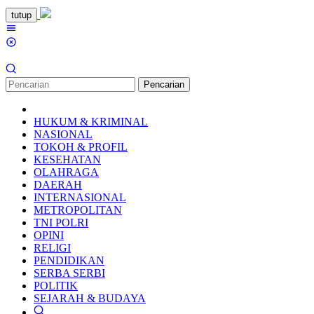
Loncat
tutup
ke
Menu
konten
Mobile
Pencarian
HUKUM & KRIMINAL
NASIONAL
TOKOH & PROFIL
KESEHATAN
OLAHRAGA
DAERAH
INTERNASIONAL
METROPOLITAN
TNI POLRI
OPINI
RELIGI
PENDIDIKAN
SERBA SERBI
POLITIK
SEJARAH & BUDAYA