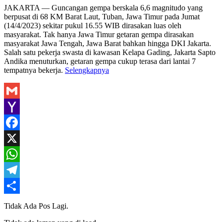
Share
JAKARTA — Guncangan gempa berskala 6,6 magnitudo yang
berpusat di 68 KM Barat Laut, Tuban, Jawa Timur pada Jumat
(14/4/2023) sekitar pukul 16.55 WIB dirasakan luas oleh
masyarakat. Tak hanya Jawa Timur getaran gempa dirasakan
masyarakat Jawa Tengah, Jawa Barat bahkan hingga DKI Jakarta.
Salah satu pekerja swasta di kawasan Kelapa Gading, Jakarta Sapto
Andika menuturkan, getaran gempa cukup terasa dari lantai 7
tempatnya bekerja.
Selengkapnya
Gmail
Yahoo
Mail
Facebook
X
WhatsApp
Telegram
Share
Tidak Ada Pos Lagi.