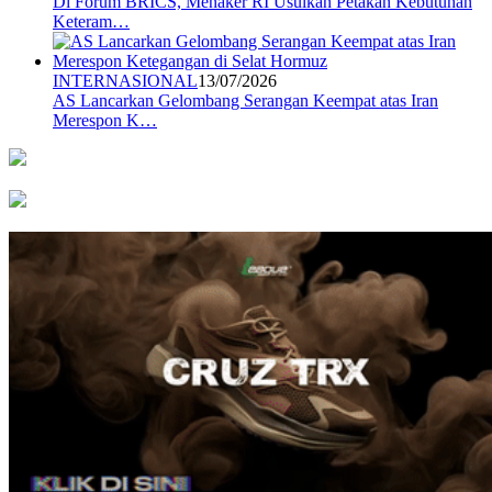
Di Forum BRICS, Menaker RI Usulkan Petakan Kebutuhan
Keteram…
INTERNASIONAL
13/07/2026
AS Lancarkan Gelombang Serangan Keempat atas Iran
Merespon K…