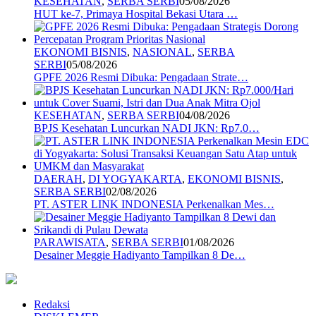
KESEHATAN
,
SERBA SERBI
05/08/2026
HUT ke-7, Primaya Hospital Bekasi Utara …
EKONOMI BISNIS
,
NASIONAL
,
SERBA
SERBI
05/08/2026
GPFE 2026 Resmi Dibuka: Pengadaan Strate…
KESEHATAN
,
SERBA SERBI
04/08/2026
BPJS Kesehatan Luncurkan NADI JKN: Rp7.0…
DAERAH
,
DI YOGYAKARTA
,
EKONOMI BISNIS
,
SERBA SERBI
02/08/2026
PT. ASTER LINK INDONESIA Perkenalkan Mes…
PARAWISATA
,
SERBA SERBI
01/08/2026
Desainer Meggie Hadiyanto Tampilkan 8 De…
Redaksi