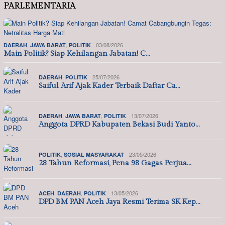
PARLEMENTARIA
,
,
03/08/2026
DAERAH
JAWA BARAT
POLITIK
Main Politik? Siap Kehilangan Jabatan! C…
,
25/07/2026
DAERAH
POLITIK
Saiful Arif Ajak Kader Terbaik Daftar Ca…
,
,
13/07/2026
DAERAH
JAWA BARAT
POLITIK
Anggota DPRD Kabupaten Bekasi Budi Yanto…
,
23/05/2026
POLITIK
SOSIAL MASYARAKAT
28 Tahun Reformasi, Pena 98 Gagas Perjua…
,
,
13/05/2026
ACEH
DAERAH
POLITIK
DPD BM PAN Aceh Jaya Resmi Terima SK Kep…