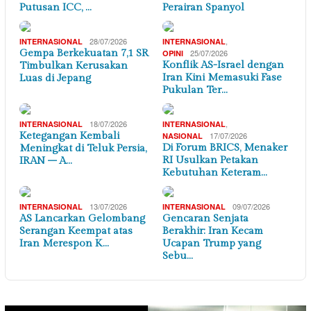
Putusan ICC, …
Perairan Spanyol
28/07/2026
,
INTERNASIONAL
INTERNASIONAL
Gempa Berkekuatan 7,1 SR
25/07/2026
OPINI
Konflik AS-Israel dengan
Timbulkan Kerusakan
Iran Kini Memasuki Fase
Luas di Jepang
Pukulan Ter…
18/07/2026
,
INTERNASIONAL
INTERNASIONAL
Ketegangan Kembali
17/07/2026
NASIONAL
Di Forum BRICS, Menaker
Meningkat di Teluk Persia,
RI Usulkan Petakan
IRAN – A…
Kebutuhan Keteram…
13/07/2026
09/07/2026
INTERNASIONAL
INTERNASIONAL
AS Lancarkan Gelombang
Gencaran Senjata
Serangan Keempat atas
Berakhir: Iran Kecam
Iran Merespon K…
Ucapan Trump yang
Sebu…