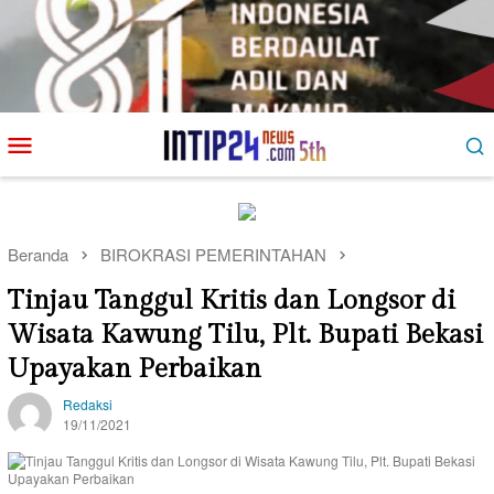
Loncat
Menu
ke
Mobile
konten
Beranda
BIROKRASI PEMERINTAHAN
Tinjau Tanggul Kritis dan Longsor di
Wisata Kawung Tilu, Plt. Bupati Bekasi
Upayakan Perbaikan
Redaksi
19/11/2021