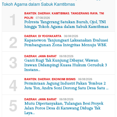
1
,
,
,
,
BANTEN
DAERAH
KAMTIBMAS
TANGERANG RAYA
TNI
07/08/2026
POLRI
Polresta Tangerang Satukan Buruh, Ojol, TNI
hingga Tokoh Agama dalam Sabuk Kamtibmas
2
,
06/08/2026
DAERAH
DI YOGYAKARTA
Kapanewon Tanjungsari Laksanakan Evaluasi
Pembangunan Zona Integritas Menuju WBK
3
,
06/08/2026
DAERAH
JAWA BARAT
Ganti Rugi Tak Kunjung Dibayar, Wawan
Irawan Didampingi Kuasa Hukum Geruduk 3
Instans…
4
,
,
06/08/2026
BANTEN
DAERAH
EKONOMI BISNIS
Permintaan Jagung Industri Pakan Tembus 2
Juta Ton, Andra Soni Dorong Satu Desa Satu …
5
,
06/08/2026
DAERAH
JAWA BARAT
Mutu Dipertanyakan, Tulangan Besi Proyek
Jalan Poros Desa di Karawang Diduga Tak
Laya…