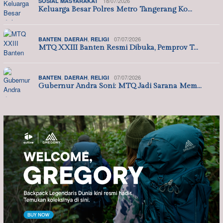
18/07/2026
SOSIAL MASYARAKAT
Keluarga Besar Polres Metro Tangerang Ko…
,
,
07/07/2026
BANTEN
DAERAH
RELIGI
MTQ XXIII Banten Resmi Dibuka, Pemprov T…
,
,
07/07/2026
BANTEN
DAERAH
RELIGI
Gubernur Andra Soni: MTQ Jadi Sarana Mem…