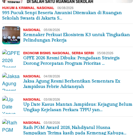
,
06/08/2026
HUKUM & KRIMINAL
NASIONAL
995 Pucuk Senpi Beserta Amunisi Ditemukan di Ruangan
Sekolah Swasta di Jakarta S…
05/08/2026
NASIONAL
Kemnaker Perkuat Ekosistem K3 untuk Tingkatkan
Pelindungan Pekerja
,
,
05/08/2026
EKONOMI BISNIS
NASIONAL
SERBA SERBI
GPFE 2026 Resmi Dibuka: Pengadaan Strategis
Dorong Percepatan Program Prioritas …
04/08/2026
NASIONAL
Jaksa Agung Resmi Berhentikan Sementara Ex
Jampidsus Febrie Adriansyah
03/08/2026
NASIONAL
Up Date Kasus Mantan Jampidsus: Kejagung Belum
Ungkap Kejelasan Perkara TPPU yan…
03/08/2026
NASIONAL
Raih PGM Award 2026, Nahdiyatul Husna
Sampaikan Terima kasih pada Kemenag Kabupa…