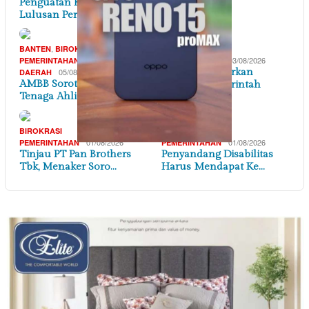
Penguatan Kompetensi
Lulusan Perguruan T…
,
BANTEN
BIROKRASI
BIROKRASI
,
03/08/2026
PEMERINTAHAN
PEMERINTAHAN
05/08/2026
Menaker Beberkan
DAERAH
AMBB Soroti Anggaran
Langkah Pemerintah
Tenaga Ahli Pemprov…
Perk…
BIROKRASI
BIROKRASI
01/08/2026
01/08/2026
PEMERINTAHAN
PEMERINTAHAN
Tinjau PT Pan Brothers
Penyandang Disabilitas
Tbk, Menaker Soro…
Harus Mendapat Ke…