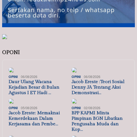
OPONI
06/08/2026
06/08/2026
OPINI
OPINI
Daur Ulang Wacana
Jacob Ereste :Teori Sosial
Kejadian Besar di Bulan
Denny JA Tentang Aksi
Agustus I ET Hadi …
Demonstrasi…
05/08/2026
02/08/2026
OPINI
OPINI
Jacob Ereste: Memaknai
BPP KAPMI Minta
Kemerdekaan Dalam
Pimpinan BGN Libatkan
Kerjasama dan Pembe…
Pengusaha Muda dan
Kop…