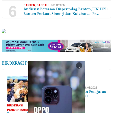
6
,
06/08/2026
BANTEN
DAERAH
Audiensi Bersama Disperindag Banten, LIN DPD
Banten Perkuat Sinergi dan Kolaborasi Pe…
BIROKRASI PEMERINTAHAN
×
BIROKRASI
06/08/2026
PEMERINTAHAN
PPSPI Kukuhkan Pengurus
Nasional dan 38 …
BIROKRASI
06/08/2026
PEMERINTAHAN