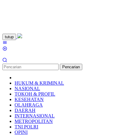
Loncat
tutup
ke
Menu
konten
Mobile
Pencarian
HUKUM & KRIMINAL
NASIONAL
TOKOH & PROFIL
KESEHATAN
OLAHRAGA
DAERAH
INTERNASIONAL
METROPOLITAN
TNI POLRI
OPINI