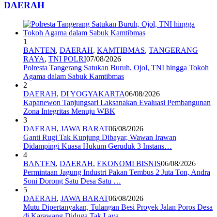
DAERAH
1
BANTEN
,
DAERAH
,
KAMTIBMAS
,
TANGERANG
RAYA
,
TNI POLRI
07/08/2026
Polresta Tangerang Satukan Buruh, Ojol, TNI hingga Tokoh
Agama dalam Sabuk Kamtibmas
2
DAERAH
,
DI YOGYAKARTA
06/08/2026
Kapanewon Tanjungsari Laksanakan Evaluasi Pembangunan
Zona Integritas Menuju WBK
3
DAERAH
,
JAWA BARAT
06/08/2026
Ganti Rugi Tak Kunjung Dibayar, Wawan Irawan
Didampingi Kuasa Hukum Geruduk 3 Instans…
4
BANTEN
,
DAERAH
,
EKONOMI BISNIS
06/08/2026
Permintaan Jagung Industri Pakan Tembus 2 Juta Ton, Andra
Soni Dorong Satu Desa Satu …
5
DAERAH
,
JAWA BARAT
06/08/2026
Mutu Dipertanyakan, Tulangan Besi Proyek Jalan Poros Desa
di Karawang Diduga Tak Laya…