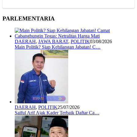
PARLEMENTARIA
DAERAH
,
JAWA BARAT
,
POLITIK
03/08/2026
Main Politik? Siap Kehilangan Jabatan! C…
DAERAH
,
POLITIK
25/07/2026
Saiful Arif Ajak Kader Terbaik Daftar Ca…