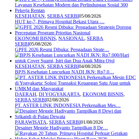
KESEHATAN
,
SERBA SERBI
05/08/2026
HUT ke-7, Primaya Hospital Bekasi Utara …
EKONOMI BISNIS
,
NASIONAL
,
SERBA
SERBI
05/08/2026
GPFE 2026 Resmi Dibuka: Pengadaan Strate…
KESEHATAN
,
SERBA SERBI
04/08/2026
BPJS Kesehatan Luncurkan NADI JKN: Rp7.0…
DAERAH
,
DI YOGYAKARTA
,
EKONOMI BISNIS
,
SERBA SERBI
02/08/2026
PT. ASTER LINK INDONESIA Perkenalkan Mes…
PARAWISATA
,
SERBA SERBI
01/08/2026
Desainer Meggie Hadiyanto Tampilkan 8 De…