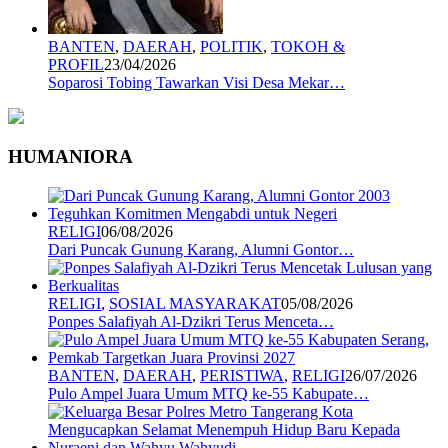
BANTEN
,
DAERAH
,
POLITIK
,
TOKOH &
PROFIL
23/04/2026
Soparosi Tobing Tawarkan Visi Desa Mekar…
HUMANIORA
RELIGI
06/08/2026
Dari Puncak Gunung Karang, Alumni Gontor…
RELIGI
,
SOSIAL MASYARAKAT
05/08/2026
Ponpes Salafiyah Al-Dzikri Terus Menceta…
BANTEN
,
DAERAH
,
PERISTIWA
,
RELIGI
26/07/2026
Pulo Ampel Juara Umum MTQ ke-55 Kabupate…