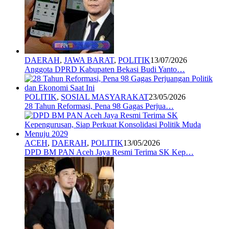
DAERAH
,
JAWA BARAT
,
POLITIK
13/07/2026
Anggota DPRD Kabupaten Bekasi Budi Yanto…
POLITIK
,
SOSIAL MASYARAKAT
23/05/2026
28 Tahun Reformasi, Pena 98 Gagas Perjua…
ACEH
,
DAERAH
,
POLITIK
13/05/2026
DPD BM PAN Aceh Jaya Resmi Terima SK Kep…