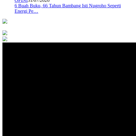
OPINI
31/07/2026
6 Buah Buku, 66 Tahun Bambang Isti Nugroho Seperti
Energi Pe…