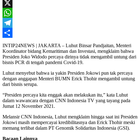
Mail
Facebook
X
WhatsApp
Telegram
Share
INTIP24NEWS | JAKARTA – Luhut Binsar Pandjaitan, Menteri
Koordinator bidang Kemaritiman dan Investasi, mengklaim bahwa
Presiden Joko Widodo percaya dirinya tidak mengambil untung dari
bisnis PCR di tengah pandemi Covid-19.
Luhut menyebut bahwa ia yakin Presiden Jokowi pun tak percaya
dengan anggapan Menteri BUMN Erick Thohir mengambil untung
dari bisnis serupa.
“Presiden percaya kita enggak akan melakukan itu,” kata Luhut
dalam wawancara dengan CNN Indonesia TV yang tayang pada
Jumat 12 November 2021.
Melansir CNN Indonesia, Luhut mengklaim hingga saat ini Presiden
Jokowi masih mempercayai kredibilitasnya dan Erick Thohir meski
memang terlibat dalam PT Genomik Solidaritas Indonesia (GSI).
Bacaan Lainnya