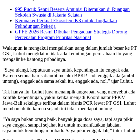
995 Pucuk Senpi Beserta Amunisi Ditemukan di Ruangan
Sekolah Swasta di Jakarta Selatan
Kemnaker Perkuat Ekosistem K3 untuk Tingkatkan
Pelindungan Pekerja
GPFE 2026 Resmi Dibuka: Pengadaan Strategis Dorong
Percepatan Program Prioritas Nasional
Walaupun ia mengakui mengalirkan uang dalam jumlah besar ke PT
GSI, Luhut mengklaim tidak ada keuntungan perusahaan itu yang
mengalir ke kantong pribadinya.
“Saya ulangi, keputusan saya untuk kepentingan itu enggak ada.
Karena semua harus diaudit melalui BPKP. Jadi enggak ada (ambil
untung), enggak ada sama sekali itu, enggak ada, nol,” ujar Luhut.
Tak hanya itu, Luhut juga menampik anggapan yang menyebut ada
konflik kepentingan, yakni ketika menjadi Koordinator PPKM
Jawa-Bali sekaligus terlibat dalam bisnis PCR lewat PT GSI. Luhut
membantah itu karena sejauh ini tidak mendapat untung.
“Ya saya bukan orang baik, banyak juga dosa saya, tapi saya pikir
saya enggak sampai sejahat itu untuk memanfaatkan jabatan
saya untuk keuntungan pribadi. Saya pikir enggak lah,” tutur Luhut.