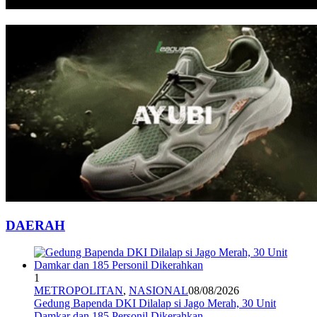
DAERAH
1
METROPOLITAN
,
NASIONAL
08/08/2026
Gedung Bapenda DKI Dilalap si Jago Merah, 30 Unit
Damkar dan 185 Personil Dikerahkan