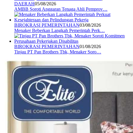
DAERAH
05/08/2026
AMBB Soroti Anggaran Tenaga Ahli Pemprov…
BIROKRASI PEMERINTAHAN
03/08/2026
Menaker Beberkan Langkah Pemerintah Perk…
BIROKRASI PEMERINTAHAN
01/08/2026
Tinjau PT Pan Brothers Tbk, Menaker Soro…