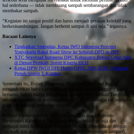
hal sederhana — tidak membuang sampah sembarangan dan tidak
membakar sampah.
“Kegiatan ini sangat positif dan harus menjadi gerakan kolektif yang
berkesinambungan. Jangan berhenti sampai di sini saja,” tegasnya.
Bacaan Lainnya
Tingkatkan Sinergitas, Ketua IWO Indonesia Provinsi
Yogyakarta Bakal Road Show ke Seluruh DPD se-DIY
XTC Sexyroad Indonesia DPC Kabupaten Bekasi Gelar Aksi
di Depan Pemkab, Soroti Kinerja DLH
Ketua DPW IWOI DIY Hadiri GPFE 2026 di JEC, Dukung
Penuh Sistem E-Katalog
Sementara itu, Bupati Tangerang Mochamad Maesyal Rasyid
menambahkan bahwa pengelolaan sampah adalah tanggung jawab
bersama, bukan hanya pemerintah. Ia menyebut Pemkab Tangerang
terus memperbanyak pembangunan TPS3R di berbagai kecamatan
guna mengurangi timbunan sampah.
Festival Generasi Bersih 2025 terselenggara atas kolaborasi
Pemerintah Kabupaten Tangerang dengan sektor swasta dan
berbagai mitra lingkungan. Kegiatan ini turut dimeriahkan dengan
fun walk dan aksi plogging (olahraga sambil memungut sampah),