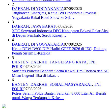
2
DAERAH
,
DI YOGYAKARTA
07/08/2026
Tingkatkan Sinergitas, Ketua IWO Indonesia Provinsi
Yogyakarta Bakal Road Show ke Sel…
3
DAERAH
,
JAWA BARAT
07/08/2026
XTC Sexyroad Indonesia DPC Kabupaten Bekasi Gelar Aksi
di Depan Pemkab, Soroti Kinerj…
4
DAERAH
,
DI YOGYAKARTA
07/08/2026
Ketua DPW IWOI DIY Hadiri GPFE 2026 di JEC, Dukung
Penuh Sistem E-Katalog
5
BANTEN
,
DAERAH
,
TANGERANG RAYA
,
TNI
POLRI
07/08/2026
Satlantas Polresta Bandara Soetta Kawal Tim Chelsea dan AC
Milan Legend Tiba di Jakar…
6
BANTEN
,
DAERAH
,
SOSIAL MASYARAKAT
,
TNI
POLRI
07/08/2026
Polres Serang Polda Banten Salurkan 8.000 Liter Air Bersih
untuk Warga Terdampak Keke…