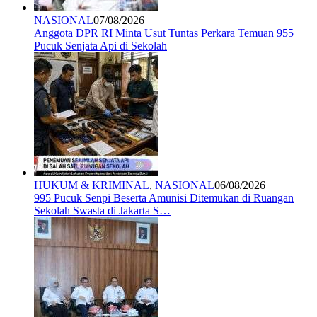
NASIONAL
07/08/2026
Anggota DPR RI Minta Usut Tuntas Perkara Temuan 955
Pucuk Senjata Api di Sekolah
HUKUM & KRIMINAL
,
NASIONAL
06/08/2026
995 Pucuk Senpi Beserta Amunisi Ditemukan di Ruangan
Sekolah Swasta di Jakarta S…