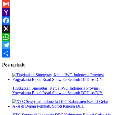
Gmail
Yahoo
Mail
Facebook
X
WhatsApp
Telegram
Share
Pos terkait
Tingkatkan Sinergitas, Ketua IWO Indonesia Provinsi
Yogyakarta Bakal Road Show ke Seluruh DPD se-DIY
XTC Sexyroad Indonesia DPC Kabupaten Bekasi Gelar Aksi