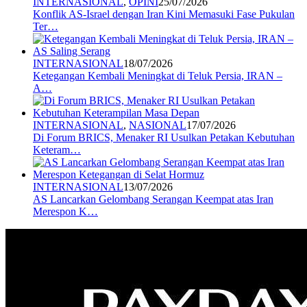
INTERNASIONAL
,
OPINI
25/07/2026
Konflik AS-Israel dengan Iran Kini Memasuki Fase Pukulan
Ter…
INTERNASIONAL
18/07/2026
Ketegangan Kembali Meningkat di Teluk Persia, IRAN –
A…
INTERNASIONAL
,
NASIONAL
17/07/2026
Di Forum BRICS, Menaker RI Usulkan Petakan Kebutuhan
Keteram…
INTERNASIONAL
13/07/2026
AS Lancarkan Gelombang Serangan Keempat atas Iran
Merespon K…