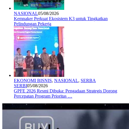
NASIONAL
05/08/2026
Kemnaker Perkuat Ekosistem K3 untuk Tingkatkan
Pelindungan Pekerja
EKONOMI BISNIS
,
NASIONAL
,
SERBA
SERBI
05/08/2026
GPFE 2026 Resmi Dibuka: Pengadaan Strategis Dorong
Percepatan Program Prioritas …