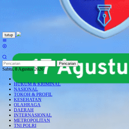
Loncat
tutup
ke
Menu
konten
Mobile
Pencarian
Sabtu, 8 Agustus 2026
HUKUM & KRIMINAL
NASIONAL
TOKOH & PROFIL
KESEHATAN
OLAHRAGA
DAERAH
INTERNASIONAL
METROPOLITAN
TNI POLRI