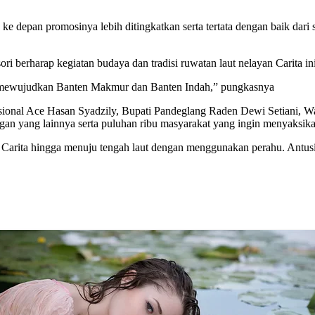
ke depan promosinya lebih ditingkatkan serta tertata dengan baik dar
rharap kegiatan budaya dan tradisi ruwatan laut nelayan Carita ini t
tuk mewujudkan Banten Makmur dan Banten Indah,” pungkasnya
ional Ace Hasan Syadzily, Bupati Pandeglang Raden Dewi Setiani, Wa
yang lainnya serta puluhan ribu masyarakat yang ingin menyaksikan p
Carita hingga menuju tengah laut dengan menggunakan perahu. Antusia