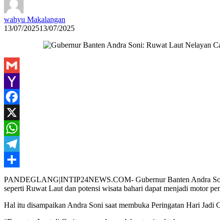
wahyu Makalangan
13/07/2025
13/07/2025
Gmail
Yahoo
Mail
Facebook
X
WhatsApp
Telegram
Share
PANDEGLANG|INTIP24NEWS.COM- Gubernur Banten Andra Soni mengat
seperti Ruwat Laut dan potensi wisata bahari dapat menjadi motor p
Hal itu disampaikan Andra Soni saat membuka Peringatan Hari Jadi 