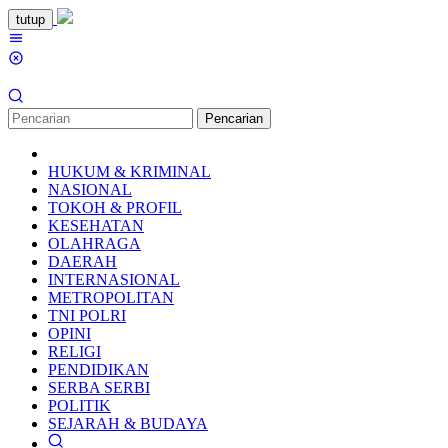
Loncat
tutup
ke
Menu
konten
Mobile
Pencarian
HUKUM & KRIMINAL
NASIONAL
TOKOH & PROFIL
KESEHATAN
OLAHRAGA
DAERAH
INTERNASIONAL
METROPOLITAN
TNI POLRI
OPINI
RELIGI
PENDIDIKAN
SERBA SERBI
POLITIK
SEJARAH & BUDAYA