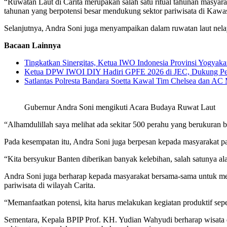
“Ruwatan Laut di Carita merupakan salah satu ritual tahunan masyara
tahunan yang berpotensi besar mendukung sektor pariwisata di Kawa
Selanjutnya, Andra Soni juga menyampaikan dalam ruwatan laut nelayan
Bacaan Lainnya
Tingkatkan Sinergitas, Ketua IWO Indonesia Provinsi Yogya
Ketua DPW IWOI DIY Hadiri GPFE 2026 di JEC, Dukung Pe
Satlantas Polresta Bandara Soetta Kawal Tim Chelsea dan AC 
Gubernur Andra Soni mengikuti Acara Budaya Ruwat Laut
“Alhamdulillah saya melihat ada sekitar 500 perahu yang berukuran b
Pada kesempatan itu, Andra Soni juga berpesan kepada masyarakat 
“Kita bersyukur Banten diberikan banyak kelebihan, salah satunya al
Andra Soni juga berharap kepada masyarakat bersama-sama untuk me
pariwisata di wilayah Carita.
“Memanfaatkan potensi, kita harus melakukan kegiatan produktif seper
Sementara, Kepala BPIP Prof. KH. Yudian Wahyudi berharap wisata 