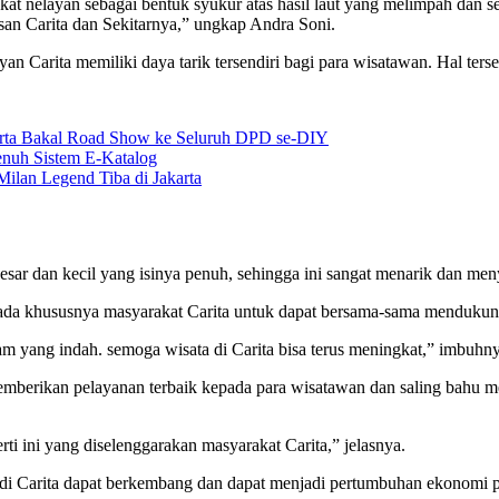
kat nelayan sebagai bentuk syukur atas hasil laut yang melimpah dan 
san Carita dan Sekitarnya,” ungkap Andra Soni.
 Carita memiliki daya tarik tersendiri bagi para wisatawan. Hal terse
karta Bakal Road Show ke Seluruh DPD se-DIY
nuh Sistem E-Katalog
Milan Legend Tiba di Jakarta
esar dan kecil yang isinya penuh, sehingga ini sangat menarik dan me
pada khususnya masyarakat Carita untuk dapat bersama-sama mendukun
am yang indah. semoga wisata di Carita bisa terus meningkat,” imbuhny
mberikan pelayanan terbaik kepada para wisatawan dan saling bahu m
ti ini yang diselenggarakan masyarakat Carita,” jelasnya.
di Carita dapat berkembang dan dapat menjadi pertumbuhan ekonomi 