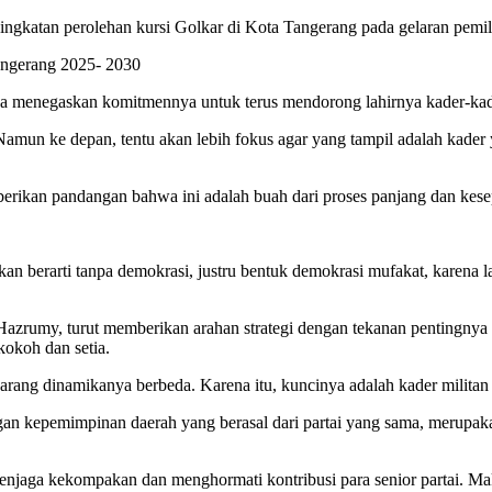
ingkatan perolehan kursi Golkar di Kota Tangerang pada gelaran pemi
Ia menegaskan komitmennya untuk terus mendorong lahirnya kader-kader 
amun ke depan, tentu akan lebih fokus agar yang tampil adalah kader 
erikan pandangan bahwa ini adalah buah dari proses panjang dan kesep
ukan berarti tanpa demokrasi, justru bentuk demokrasi mufakat, karena
umy, turut memberikan arahan strategi dengan tekanan pentingnya peng
kokoh dan setia.
ekarang dinamikanya berbeda. Karena itu, kuncinya adalah kader militan
n kepemimpinan daerah yang berasal dari partai yang sama, merupakan
njaga kekompakan dan menghormati kontribusi para senior partai. Maka 