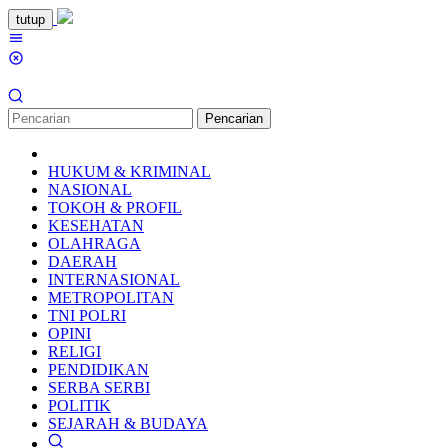
Loncat
tutup
ke
Menu
konten
Mobile
Pencarian
HUKUM & KRIMINAL
NASIONAL
TOKOH & PROFIL
KESEHATAN
OLAHRAGA
DAERAH
INTERNASIONAL
METROPOLITAN
TNI POLRI
OPINI
RELIGI
PENDIDIKAN
SERBA SERBI
POLITIK
SEJARAH & BUDAYA