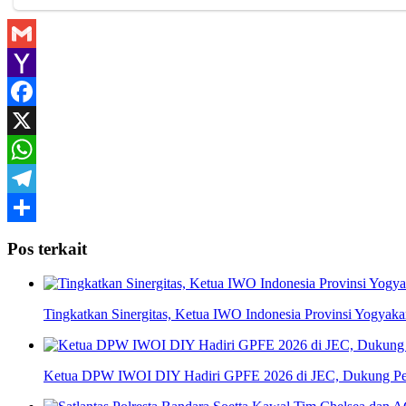
Gmail
Yahoo
Mail
Facebook
X
WhatsApp
Telegram
Share
Pos terkait
Tingkatkan Sinergitas, Ketua IWO Indonesia Provinsi Yogya
Ketua DPW IWOI DIY Hadiri GPFE 2026 di JEC, Dukung Pe