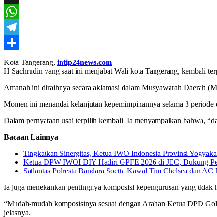
X
WhatsApp
Telegram
Share
Kota Tangerang,
intip24news.com
–
H Sachrudin yang saat ini menjabat Wali kota Tangerang, kembali t
Amanah ini diraihnya secara aklamasi dalam Musyawarah Daerah (Mus
Momen ini menandai kelanjutan kepemimpinannya selama 3 periode da
Dalam pernyataan usai terpilih kembali, Ia menyampaikan bahwa, “
Bacaan Lainnya
Tingkatkan Sinergitas, Ketua IWO Indonesia Provinsi Yogya
Ketua DPW IWOI DIY Hadiri GPFE 2026 di JEC, Dukung Pe
Satlantas Polresta Bandara Soetta Kawal Tim Chelsea dan AC 
Ia juga menekankan pentingnya komposisi kepengurusan yang tidak 
“Mudah-mudah komposisinya sesuai dengan Arahan Ketua DPD Golka
jelasnya.