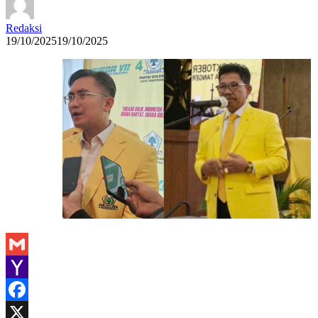
Redaksi
19/10/2025
19/10/2025
Gmail
Yahoo
Mail
Facebook