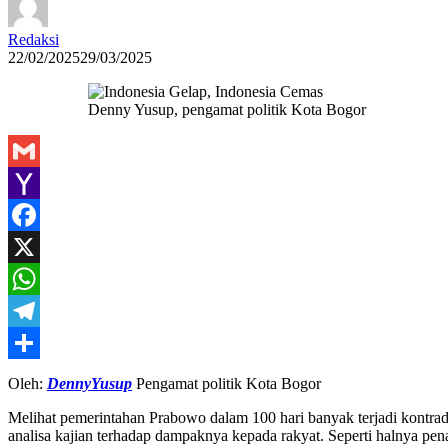
Redaksi
22/02/2025
29/03/2025
Denny Yusup, pengamat politik Kota Bogor
Gmail
Yahoo
Mail
Facebook
X
WhatsApp
Telegram
Share
Oleh:
DennyYusup
Pengamat politik Kota Bogor
Melihat pemerintahan Prabowo dalam 100 hari banyak terjadi kontradi
analisa kajian terhadap dampaknya kepada rakyat. Seperti halnya p