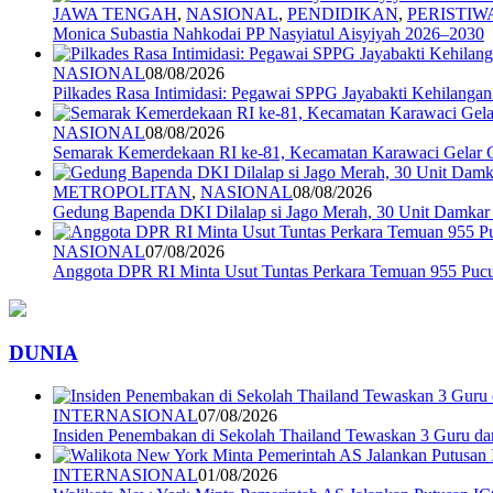
JAWA TENGAH
,
NASIONAL
,
PENDIDIKAN
,
PERISTIW
Monica Subastia Nahkodai PP Nasyiatul Aisyiyah 2026–2030
NASIONAL
08/08/2026
Pilkades Rasa Intimidasi: Pegawai SPPG Jayabakti Kehilanga
NASIONAL
08/08/2026
Semarak Kemerdekaan RI ke-81, Kecamatan Karawaci Gelar G
METROPOLITAN
,
NASIONAL
08/08/2026
Gedung Bapenda DKI Dilalap si Jago Merah, 30 Unit Damkar
NASIONAL
07/08/2026
Anggota DPR RI Minta Usut Tuntas Perkara Temuan 955 Pucuk
DUNIA
INTERNASIONAL
07/08/2026
Insiden Penembakan di Sekolah Thailand Tewaskan 3 Guru d
INTERNASIONAL
01/08/2026