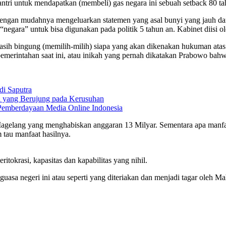
antri untuk mendapatkan (membeli) gas negara ini sebuah setback 80 t
 dengan mudahnya mengeluarkan statemen yang asal bunyi yang jauh da
“negara” untuk bisa digunakan pada politik 5 tahun an. Kabinet diisi
 masih bingung (memilih-milih) siapa yang akan dikenakan hukuman ata
pemerintahan saat ini, atau inikah yang pernah dikatakan Prabowo bah
di Saputra
si yang Berujung pada Kerusuhan
Pemberdayaan Media Online Indonesia
Magelang yang menghabiskan anggaran 13 Milyar. Sementara apa manfaat
 tau manfaat hasilnya.
ritokrasi, kapasitas dan kapabilitas yang nihil.
uasa negeri ini atau seperti yang diteriakan dan menjadi tagar oleh M