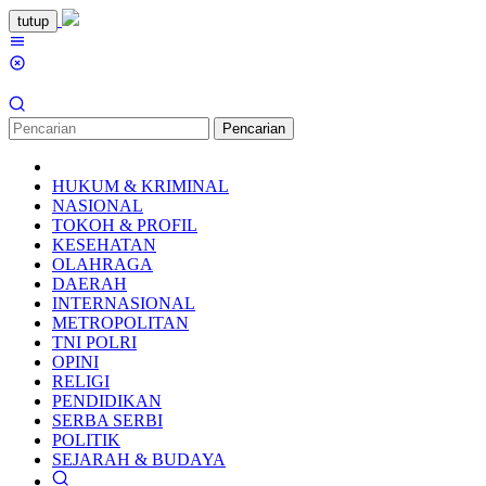
Loncat
tutup
ke
Menu
konten
Mobile
Pencarian
HUKUM & KRIMINAL
NASIONAL
TOKOH & PROFIL
KESEHATAN
OLAHRAGA
DAERAH
INTERNASIONAL
METROPOLITAN
TNI POLRI
OPINI
RELIGI
PENDIDIKAN
SERBA SERBI
POLITIK
SEJARAH & BUDAYA