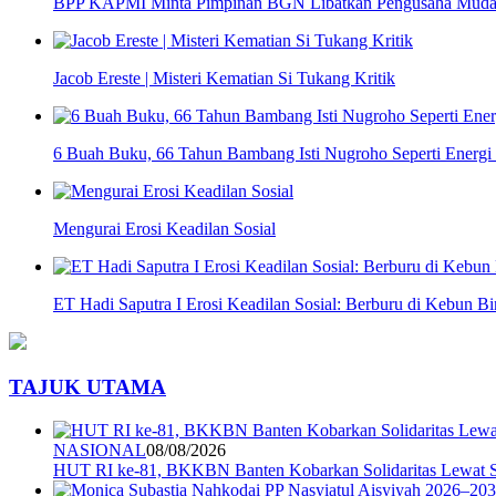
BPP KAPMI Minta Pimpinan BGN Libatkan Pengusaha Muda d
Jacob Ereste | Misteri Kematian Si Tukang Kritik
6 Buah Buku, 66 Tahun Bambang Isti Nugroho Seperti Energi
Mengurai Erosi Keadilan Sosial
ET Hadi Saputra I Erosi Keadilan Sosial: Berburu di Kebun Bi
TAJUK UTAMA
NASIONAL
08/08/2026
HUT RI ke-81, BKKBN Banten Kobarkan Solidaritas Lewat S