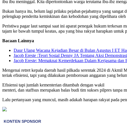
ibu ibu meninggal. Kita dipertontonkan warga terutama ibu-ibz meng
Bukan hanya itu, belum lagi prilaku pejabat-pejabatnya yang sangat
pelengkap penderita kemiskinan dan kebodohan yang dipelihara oleh 
Peristiwa pagar laut sampai saat ini aparat penegak hukum terkesan
tajam ke bawah tumpul keatas, apa yang bisa rakyat harapkan untuk 
Bacaan Lainnya
Daur Ulang Wacana Kejadian Besar di Bulan Agustus I ET Ha
Jacob Ereste :Teori Sosial Denny JA Tentang Aksi Demonstra
Jacob Ereste: Memaknai Kemerdekaan Dalam Kerjasama dan 
Mengenai retret kepala daerah hasil pilkada serentak 2024 di Akmil 
teriak efisiensi, tapi yang dilakukan pemborosan anggaran yang belum
Efisiensi tapi jumlah kementerian ditambah dengan wakil
menteri, dan staffsus merupakan balas budi tim sukses pilpres tanpa me
Lalu pertanyaan yang muncul, masih adakah harapan rakyat pada peng