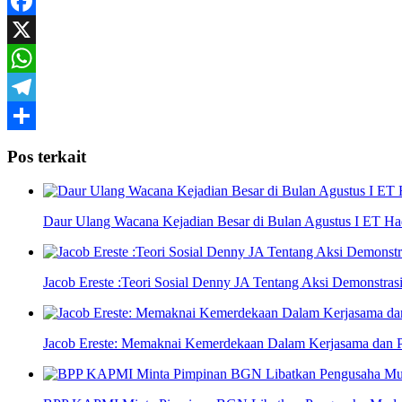
Yahoo
Mail
Facebook
X
WhatsApp
Telegram
Share
Pos terkait
Daur Ulang Wacana Kejadian Besar di Bulan Agustus I ET Ha
Jacob Ereste :Teori Sosial Denny JA Tentang Aksi Demonstra
Jacob Ereste: Memaknai Kemerdekaan Dalam Kerjasama dan 