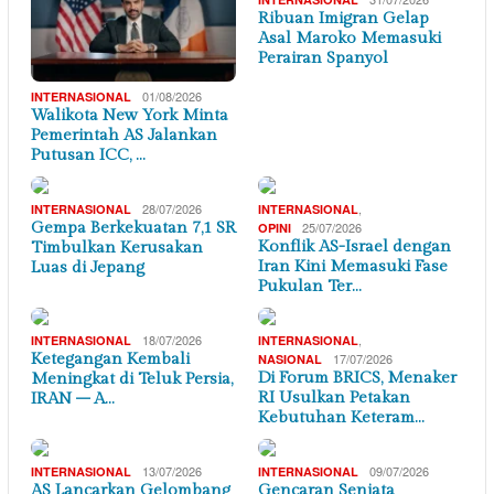
Ribuan Imigran Gelap
Asal Maroko Memasuki
Perairan Spanyol
01/08/2026
INTERNASIONAL
Walikota New York Minta
Pemerintah AS Jalankan
Putusan ICC, …
28/07/2026
,
INTERNASIONAL
INTERNASIONAL
Gempa Berkekuatan 7,1 SR
25/07/2026
OPINI
Konflik AS-Israel dengan
Timbulkan Kerusakan
Iran Kini Memasuki Fase
Luas di Jepang
Pukulan Ter…
18/07/2026
,
INTERNASIONAL
INTERNASIONAL
Ketegangan Kembali
17/07/2026
NASIONAL
Di Forum BRICS, Menaker
Meningkat di Teluk Persia,
RI Usulkan Petakan
IRAN – A…
Kebutuhan Keteram…
13/07/2026
09/07/2026
INTERNASIONAL
INTERNASIONAL
AS Lancarkan Gelombang
Gencaran Senjata