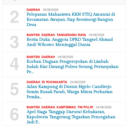
2
05/08/2026
DAERAH
Pelepasan Mahasiswa KKN STIQ Amuntai di
Kecamatan Awayan, Siap Bersinergi Bangun
Desa
3
,
,
04/08/2026
BANTEN
DAERAH
TANGERANG RAYA
Berita Duka: Anggota DPRD Tangsel Ahmad
Andi Wibowo Meninggal Dunia
4
,
04/08/2026
BANTEN
DAERAH
Korban Dugaan Pengeroyokan di Limbah
Indah Kiat Datangi Polres Serang, Pertanyakan
Pe…
5
,
04/08/2026
DAERAH
DI YOGYAKARTA
Jalan Kampung di Dusun Ngelo Candirejo
Semin Rusak Parah, Warga Minta Perhatian
Pemka…
6
,
,
,
04/08/2026
BANTEN
DAERAH
KAMTIBMAS
TNI POLRI
Apel Siaga Tanggap Darurat Kebakaran,
Kapolresta Tangerang Tegaskan Pencegahan
Jadi P…