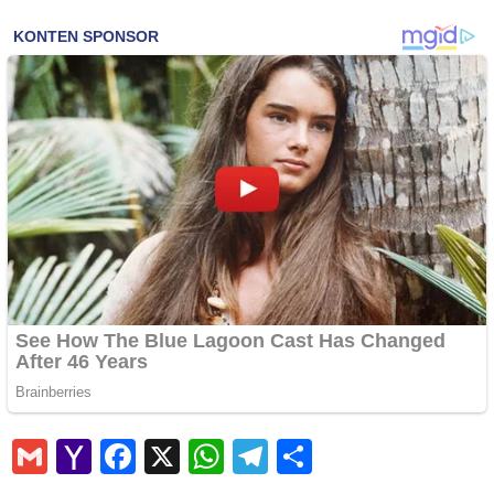
Gmail
Yahoo
Facebook
X
WhatsApp
Telegram
Share
Mail