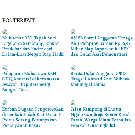
POS TERKAIT
Muktamar XVI Tapak Suci
AMBB Soroti Anggaran Tenaga
Digelar di Semarang, Ribuan
Ahli Pemprov Banten Rp55,47
Pendekar dan Kader dari
Miliar, Siap Laporkan ke KPK
Dalam-Luar Negeri Siap Hadir
dan Gelar Aksi Demonstrasi
Pelepasan Mahasiswa KKN
Berita Duka: Anggota DPRD
STIQ Amuntai di Kecamatan
Tangsel Ahmad Andi Wibowo
Awayan, Siap Bersinergi
Meninggal Dunia
Bangun Desa
Korban Dugaan Pengeroyokan
Jalan Kampung di Dusun
di Limbah Indah Kiat Datangi
Ngelo Candirejo Semin Rusak
Polres Serang, Pertanyakan
Parah, Warga Minta Perhatian
Penanganan Kasus
Pemkab Gunungkidul