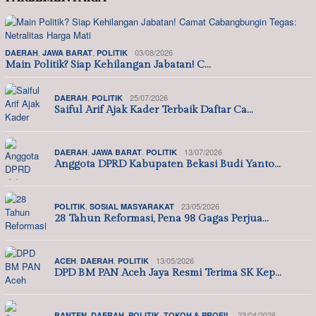
,
,
03/08/2026
DAERAH
JAWA BARAT
POLITIK
Main Politik? Siap Kehilangan Jabatan! C…
,
25/07/2026
DAERAH
POLITIK
Saiful Arif Ajak Kader Terbaik Daftar Ca…
,
,
13/07/2026
DAERAH
JAWA BARAT
POLITIK
Anggota DPRD Kabupaten Bekasi Budi Yanto…
,
23/05/2026
POLITIK
SOSIAL MASYARAKAT
28 Tahun Reformasi, Pena 98 Gagas Perjua…
,
,
13/05/2026
ACEH
DAERAH
POLITIK
DPD BM PAN Aceh Jaya Resmi Terima SK Kep…
,
,
,
23/04/2026
BANTEN
DAERAH
POLITIK
TOKOH & PROFIL