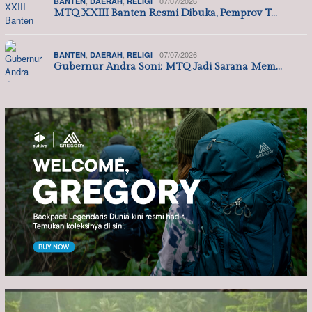
,
,
07/07/2026
BANTEN
DAERAH
RELIGI
MTQ XXIII Banten Resmi Dibuka, Pemprov T…
,
,
07/07/2026
BANTEN
DAERAH
RELIGI
Gubernur Andra Soni: MTQ Jadi Sarana Mem…