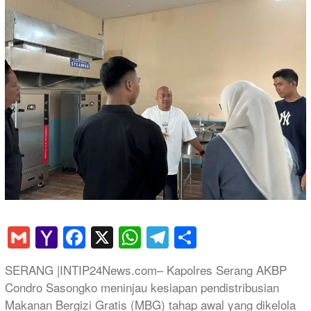
Gmail
Yahoo
Facebook
X
WhatsApp
Telegram
Share
Mail
SERANG |INTIP24News.com– Kapolres Serang AKBP
Condro Sasongko meninjau kesiapan pendistribusian
Makanan Bergizi Gratis (MBG) tahap awal yang dikelola