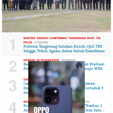
1
,
,
,
,
BANTEN
DAERAH
KAMTIBMAS
TANGERANG RAYA
TNI
07/08/2026
POLRI
Polresta Tangerang Satukan Buruh, Ojol, TNI
hingga Tokoh Agama dalam Sabuk Kamtibmas
2
,
06/08/2026
DAERAH
DI YOGYAKARTA
Kapanewon Tanjungsari Laksanakan Evaluasi
×
Pembangunan Zona Integritas Menuju WBK
3
,
06/08/2026
DAERAH
JAWA BARAT
Ganti Rugi Tak Kunjung Dibayar, Wawan
Irawan Didampingi Kuasa Hukum Geruduk 3
Instans…
4
,
,
06/08/2026
BANTEN
DAERAH
EKONOMI BISNIS
Permintaan Jagung Industri Pakan Tembus 2
Juta Ton, Andra Soni Dorong Satu Desa Satu …