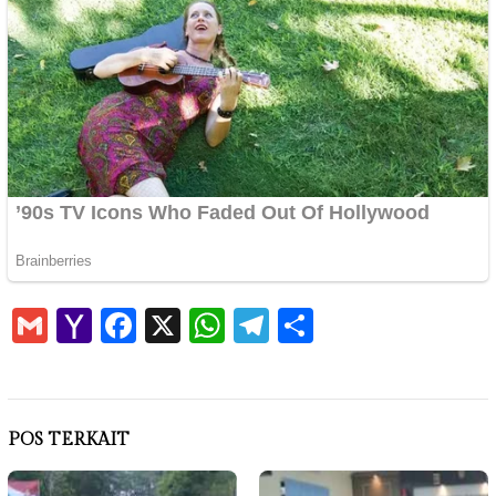
Gmail
Yahoo
Facebook
X
WhatsApp
Telegram
Share
Mail
POS TERKAIT