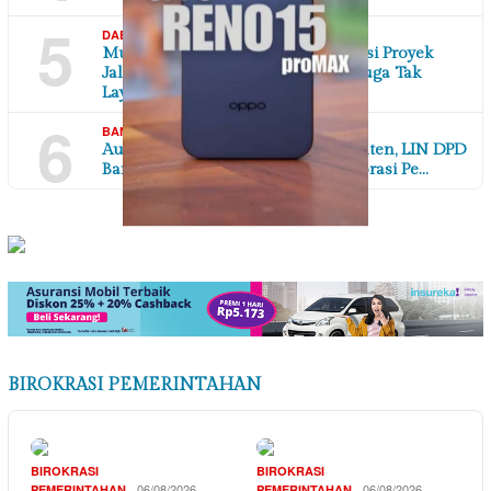
5
,
06/08/2026
DAERAH
JAWA BARAT
Mutu Dipertanyakan, Tulangan Besi Proyek
Jalan Poros Desa di Karawang Diduga Tak
Laya…
6
,
06/08/2026
BANTEN
DAERAH
Audiensi Bersama Disperindag Banten, LIN DPD
Banten Perkuat Sinergi dan Kolaborasi Pe…
BIROKRASI PEMERINTAHAN
BIROKRASI
BIROKRASI
06/08/2026
06/08/2026
PEMERINTAHAN
PEMERINTAHAN