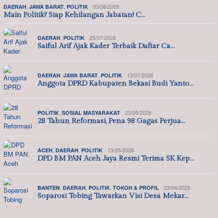
,
,
03/08/2026
DAERAH
JAWA BARAT
POLITIK
Main Politik? Siap Kehilangan Jabatan! C…
,
25/07/2026
DAERAH
POLITIK
Saiful Arif Ajak Kader Terbaik Daftar Ca…
,
,
13/07/2026
DAERAH
JAWA BARAT
POLITIK
Anggota DPRD Kabupaten Bekasi Budi Yanto…
,
23/05/2026
POLITIK
SOSIAL MASYARAKAT
28 Tahun Reformasi, Pena 98 Gagas Perjua…
,
,
13/05/2026
ACEH
DAERAH
POLITIK
DPD BM PAN Aceh Jaya Resmi Terima SK Kep…
,
,
,
23/04/2026
BANTEN
DAERAH
POLITIK
TOKOH & PROFIL
Soparosi Tobing Tawarkan Visi Desa Mekar…