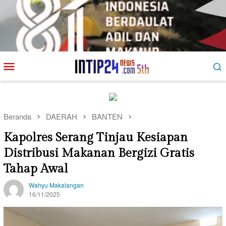
Loncat
Menu
ke
Mobile
konten
Beranda
DAERAH
BANTEN
Kapolres Serang Tinjau Kesiapan
Distribusi Makanan Bergizi Gratis
Tahap Awal
Wahyu Makalangan
16/11/2025