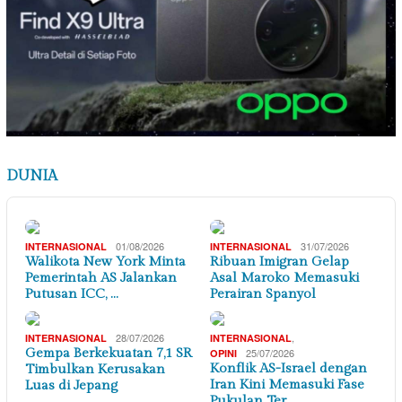
DUNIA
01/08/2026
31/07/2026
INTERNASIONAL
INTERNASIONAL
Walikota New York Minta
Ribuan Imigran Gelap
Pemerintah AS Jalankan
Asal Maroko Memasuki
Putusan ICC, …
Perairan Spanyol
28/07/2026
,
INTERNASIONAL
INTERNASIONAL
Gempa Berkekuatan 7,1 SR
25/07/2026
OPINI
Konflik AS-Israel dengan
Timbulkan Kerusakan
Iran Kini Memasuki Fase
Luas di Jepang
Pukulan Ter…