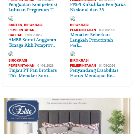
Penguatan Kompetensi
PPSPI Kukuhkan Pengurus
Lulusan Perguruan T…
Nasional dan 38 …
,
BANTEN
BIROKRASI
BIROKRASI
,
03/08/2026
PEMERINTAHAN
PEMERINTAHAN
05/08/2026
Menaker Beberkan
DAERAH
AMBB Soroti Anggaran
Langkah Pemerintah
Tenaga Ahli Pemprov…
Perk…
BIROKRASI
BIROKRASI
01/08/2026
01/08/2026
PEMERINTAHAN
PEMERINTAHAN
Tinjau PT Pan Brothers
Penyandang Disabilitas
Tbk, Menaker Soro…
Harus Mendapat Ke…