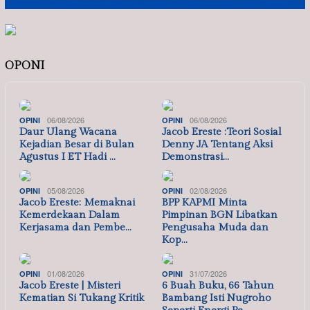
OPONI
06/08/2026
06/08/2026
OPINI
OPINI
Daur Ulang Wacana
Jacob Ereste :Teori Sosial
Kejadian Besar di Bulan
Denny JA Tentang Aksi
Agustus I ET Hadi …
Demonstrasi…
05/08/2026
02/08/2026
OPINI
OPINI
Jacob Ereste: Memaknai
BPP KAPMI Minta
Kemerdekaan Dalam
Pimpinan BGN Libatkan
Kerjasama dan Pembe…
Pengusaha Muda dan
Kop…
01/08/2026
31/07/2026
OPINI
OPINI
Jacob Ereste | Misteri
6 Buah Buku, 66 Tahun
Kematian Si Tukang Kritik
Bambang Isti Nugroho