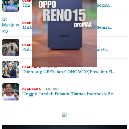
06/08/2026
OLAHRAGA
Tim U-21 Balangan Raih Juara III Gubernu…
,
05/08/2026
OLAHRAGA
SEJARAH & BUDAYA
Muktamar XVI Tapak Suci Digelar di Semar…
04/08/2026
OLAHRAGA
Piala AFF 2026: Timnas Indonesia Kalah 0…
02/08/2026
OLAHRAGA
Ditentang UEFA dan CONCACAF, Presiden FI…
31/07/2026
OLAHRAGA
Unggul Jumlah Pemain Timnas Indonesia Be…