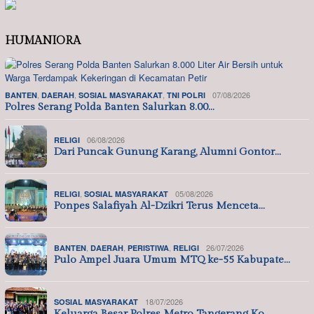
HUMANIORA
,
,
,
07/08/2026
BANTEN
DAERAH
SOSIAL MASYARAKAT
TNI POLRI
Polres Serang Polda Banten Salurkan 8.00…
06/08/2026
RELIGI
Dari Puncak Gunung Karang, Alumni Gontor…
,
05/08/2026
RELIGI
SOSIAL MASYARAKAT
Ponpes Salafiyah Al-Dzikri Terus Menceta…
,
,
,
26/07/2026
BANTEN
DAERAH
PERISTIWA
RELIGI
Pulo Ampel Juara Umum MTQ ke-55 Kabupate…
18/07/2026
SOSIAL MASYARAKAT
Keluarga Besar Polres Metro Tangerang Ko…