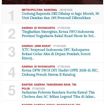
1
,
08/08/2026
METROPOLITAN
NASIONAL
Gedung Bapenda DKI Dilalap si Jago Merah, 30
Unit Damkar dan 185 Personil Dikerahkan
2
,
07/08/2026
DAERAH
DI YOGYAKARTA
Tingkatkan Sinergitas, Ketua IWO Indonesia
Provinsi Yogyakarta Bakal Road Show ke Sel…
3
,
07/08/2026
DAERAH
JAWA BARAT
XTC Sexyroad Indonesia DPC Kabupaten
Bekasi Gelar Aksi di Depan Pemkab, Soroti
Kinerj…
4
,
07/08/2026
DAERAH
DI YOGYAKARTA
Ketua DPW IWOI DIY Hadiri GPFE 2026 di JEC,
Dukung Penuh Sistem E-Katalog
5
,
,
,
BANTEN
DAERAH
TANGERANG RAYA
TNI
07/08/2026
POLRI
Satlantas Polresta Bandara Soetta Kawal Tim
Chelsea dan AC Milan Legend Tiba di Jakar…
,
,
,
BANTEN
DAERAH
SOSIAL MASYARAKAT
TNI