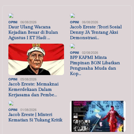
06/08/2026
06/08/2026
OPINI
OPINI
Daur Ulang Wacana
Jacob Ereste :Teori Sosial
Kejadian Besar di Bulan
Denny JA Tentang Aksi
Agustus I ET Hadi …
Demonstrasi…
02/08/2026
OPINI
BPP KAPMI Minta
Pimpinan BGN Libatkan
Pengusaha Muda dan
Kop…
05/08/2026
OPINI
Jacob Ereste: Memaknai
Kemerdekaan Dalam
Kerjasama dan Pembe…
01/08/2026
OPINI
Jacob Ereste | Misteri
Kematian Si Tukang Kritik