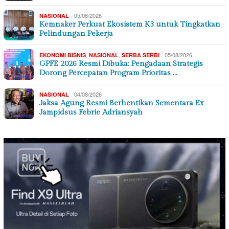
05/08/2026
NASIONAL
Kemnaker Perkuat Ekosistem K3 untuk Tingkatkan
Pelindungan Pekerja
,
,
05/08/2026
EKONOMI BISNIS
NASIONAL
SERBA SERBI
GPFE 2026 Resmi Dibuka: Pengadaan Strategis
Dorong Percepatan Program Prioritas …
04/08/2026
NASIONAL
Jaksa Agung Resmi Berhentikan Sementara Ex
Jampidsus Febrie Adriansyah