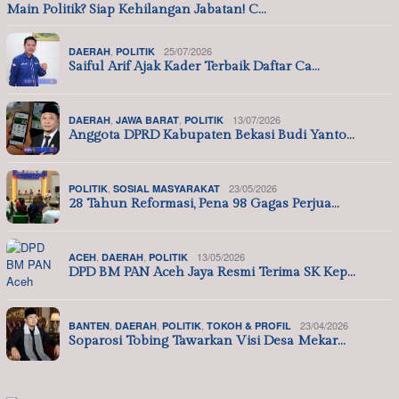
Main Politik? Siap Kehilangan Jabatan! C…
,
25/07/2026
DAERAH
POLITIK
Saiful Arif Ajak Kader Terbaik Daftar Ca…
,
,
13/07/2026
DAERAH
JAWA BARAT
POLITIK
Anggota DPRD Kabupaten Bekasi Budi Yanto…
,
23/05/2026
POLITIK
SOSIAL MASYARAKAT
28 Tahun Reformasi, Pena 98 Gagas Perjua…
,
,
13/05/2026
ACEH
DAERAH
POLITIK
DPD BM PAN Aceh Jaya Resmi Terima SK Kep…
,
,
,
23/04/2026
BANTEN
DAERAH
POLITIK
TOKOH & PROFIL
Soparosi Tobing Tawarkan Visi Desa Mekar…