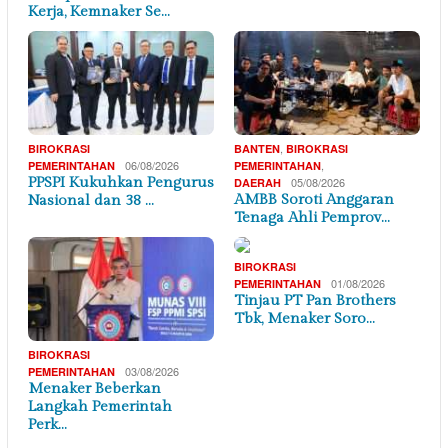
Kerja, Kemnaker Se…
,
BIROKRASI
BANTEN
BIROKRASI
06/08/2026
,
PEMERINTAHAN
PEMERINTAHAN
PPSPI Kukuhkan Pengurus
05/08/2026
DAERAH
AMBB Soroti Anggaran
Nasional dan 38 …
Tenaga Ahli Pemprov…
BIROKRASI
01/08/2026
PEMERINTAHAN
Tinjau PT Pan Brothers
Tbk, Menaker Soro…
BIROKRASI
03/08/2026
PEMERINTAHAN
Menaker Beberkan
Langkah Pemerintah
Perk…