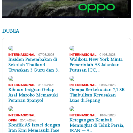
DUNIA
07/08/2026
01/08/2026
INTERNASIONAL
INTERNASIONAL
Insiden Penembakan di
Walikota New York Minta
Sekolah Thailand
Pemerintah AS Jalankan
Tewaskan 3 Guru dan 3…
Putusan ICC, …
31/07/2026
28/07/2026
INTERNASIONAL
INTERNASIONAL
Ribuan Imigran Gelap
Gempa Berkekuatan 7,1 SR
Asal Maroko Memasuki
Timbulkan Kerusakan
Perairan Spanyol
Luas di Jepang
,
18/07/2026
INTERNASIONAL
INTERNASIONAL
25/07/2026
Ketegangan Kembali
OPINI
Konflik AS-Israel dengan
Meningkat di Teluk Persia,
Iran Kini Memasuki Fase
IRAN – A…