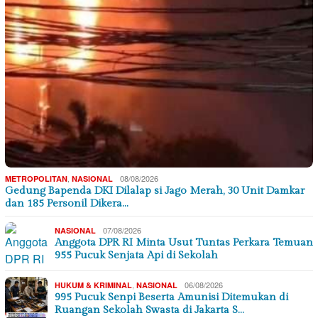
,
08/08/2026
METROPOLITAN
NASIONAL
Gedung Bapenda DKI Dilalap si Jago Merah, 30 Unit Damkar
dan 185 Personil Dikera…
07/08/2026
NASIONAL
Anggota DPR RI Minta Usut Tuntas Perkara Temuan
955 Pucuk Senjata Api di Sekolah
,
06/08/2026
HUKUM & KRIMINAL
NASIONAL
995 Pucuk Senpi Beserta Amunisi Ditemukan di
Ruangan Sekolah Swasta di Jakarta S…