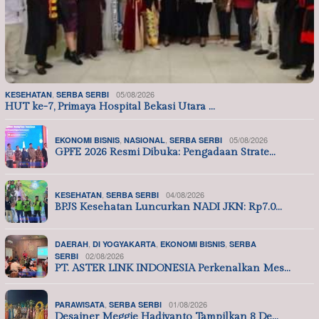
,
05/08/2026
KESEHATAN
SERBA SERBI
HUT ke-7, Primaya Hospital Bekasi Utara …
,
,
05/08/2026
EKONOMI BISNIS
NASIONAL
SERBA SERBI
GPFE 2026 Resmi Dibuka: Pengadaan Strate…
,
04/08/2026
KESEHATAN
SERBA SERBI
BPJS Kesehatan Luncurkan NADI JKN: Rp7.0…
,
,
,
DAERAH
DI YOGYAKARTA
EKONOMI BISNIS
SERBA
02/08/2026
SERBI
PT. ASTER LINK INDONESIA Perkenalkan Mes…
,
01/08/2026
PARAWISATA
SERBA SERBI
Desainer Meggie Hadiyanto Tampilkan 8 De…