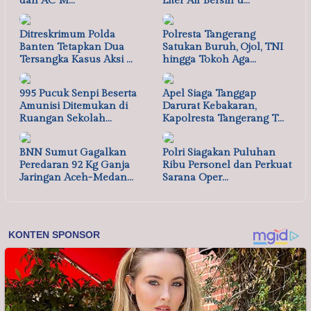
dan AC M…
Liter Air Bersih u…
Ditreskrimum Polda
Polresta Tangerang
Banten Tetapkan Dua
Satukan Buruh, Ojol, TNI
Tersangka Kasus Aksi …
hingga Tokoh Aga…
995 Pucuk Senpi Beserta
Apel Siaga Tanggap
Amunisi Ditemukan di
Darurat Kebakaran,
Ruangan Sekolah…
Kapolresta Tangerang T…
BNN Sumut Gagalkan
Polri Siagakan Puluhan
Peredaran 92 Kg Ganja
Ribu Personel dan Perkuat
Jaringan Aceh-Medan…
Sarana Oper…