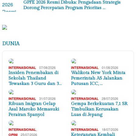
GPFE 2026 Resmi Dibuka: Pengadaan Strategis
Dorong Percepatan Program Prioritas …
DUNIA
07/08/2026
01/08/2026
INTERNASIONAL
INTERNASIONAL
Insiden Penembakan di
Walikota New York Minta
Sekolah Thailand
Pemerintah AS Jalankan
Tewaskan 3 Guru dan 3…
Putusan ICC, …
31/07/2026
28/07/2026
INTERNASIONAL
INTERNASIONAL
Ribuan Imigran Gelap
Gempa Berkekuatan 7,1 SR
Asal Maroko Memasuki
Timbulkan Kerusakan
Perairan Spanyol
Luas di Jepang
,
18/07/2026
INTERNASIONAL
INTERNASIONAL
25/07/2026
Ketegangan Kembali
OPINI