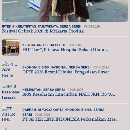
,
,
08/08/2026
IPTEK & KREATIFITAS
PARAWISATA
SERBA SERBI
Festival Gebrak 2026 di Meikarta, Produk…
,
05/08/2026
KESEHATAN
SERBA SERBI
HUT ke-7, Primaya Hospital Bekasi Utara …
,
,
05/08/2026
EKONOMI BISNIS
NASIONAL
SERBA SERBI
GPFE 2026 Resmi Dibuka: Pengadaan Strate…
,
04/08/2026
KESEHATAN
SERBA SERBI
BPJS Kesehatan Luncurkan NADI JKN: Rp7.0…
,
,
,
DAERAH
DI YOGYAKARTA
EKONOMI BISNIS
SERBA
02/08/2026
SERBI
PT. ASTER LINK INDONESIA Perkenalkan Mes…