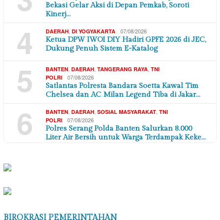
Bekasi Gelar Aksi di Depan Pemkab, Soroti
Kinerj…
4
,
07/08/2026
DAERAH
DI YOGYAKARTA
Ketua DPW IWOI DIY Hadiri GPFE 2026 di JEC,
Dukung Penuh Sistem E-Katalog
5
,
,
,
BANTEN
DAERAH
TANGERANG RAYA
TNI
07/08/2026
POLRI
Satlantas Polresta Bandara Soetta Kawal Tim
Chelsea dan AC Milan Legend Tiba di Jakar…
6
,
,
,
BANTEN
DAERAH
SOSIAL MASYARAKAT
TNI
07/08/2026
POLRI
Polres Serang Polda Banten Salurkan 8.000
Liter Air Bersih untuk Warga Terdampak Keke…
BIROKRASI PEMERINTAHAN