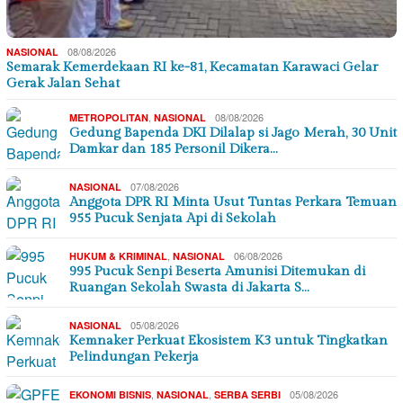
08/08/2026
NASIONAL
Semarak Kemerdekaan RI ke-81, Kecamatan Karawaci Gelar
Gerak Jalan Sehat
,
08/08/2026
METROPOLITAN
NASIONAL
Gedung Bapenda DKI Dilalap si Jago Merah, 30 Unit
Damkar dan 185 Personil Dikera…
07/08/2026
NASIONAL
Anggota DPR RI Minta Usut Tuntas Perkara Temuan
955 Pucuk Senjata Api di Sekolah
,
06/08/2026
HUKUM & KRIMINAL
NASIONAL
995 Pucuk Senpi Beserta Amunisi Ditemukan di
Ruangan Sekolah Swasta di Jakarta S…
05/08/2026
NASIONAL
Kemnaker Perkuat Ekosistem K3 untuk Tingkatkan
Pelindungan Pekerja
,
,
05/08/2026
EKONOMI BISNIS
NASIONAL
SERBA SERBI