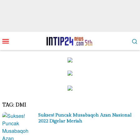
Loncat
Menu
ke
Mobile
konten
TAG:
DMI
Sukses! Puncak Musabaqoh Azan Nasional
2022 Digelar Meriah