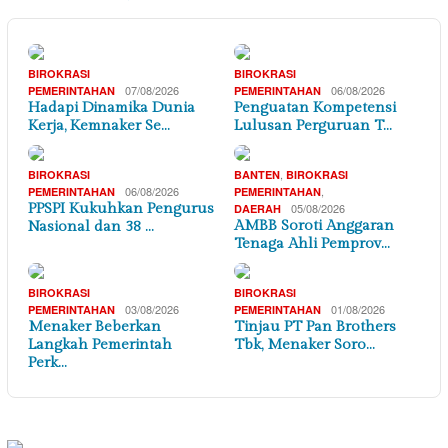
BIROKRASI
BIROKRASI
07/08/2026
06/08/2026
PEMERINTAHAN
PEMERINTAHAN
Hadapi Dinamika Dunia
Penguatan Kompetensi
Kerja, Kemnaker Se…
Lulusan Perguruan T…
,
BIROKRASI
BANTEN
BIROKRASI
06/08/2026
,
PEMERINTAHAN
PEMERINTAHAN
PPSPI Kukuhkan Pengurus
05/08/2026
DAERAH
AMBB Soroti Anggaran
Nasional dan 38 …
Tenaga Ahli Pemprov…
BIROKRASI
BIROKRASI
03/08/2026
01/08/2026
PEMERINTAHAN
PEMERINTAHAN
Menaker Beberkan
Tinjau PT Pan Brothers
Langkah Pemerintah
Tbk, Menaker Soro…
Perk…