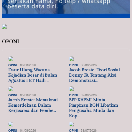
OPONI
06/08/2026
06/08/2026
OPINI
OPINI
Daur Ulang Wacana
Jacob Ereste :Teori Sosial
Kejadian Besar di Bulan
Denny JA Tentang Aksi
Agustus I ET Hadi …
Demonstrasi…
05/08/2026
02/08/2026
OPINI
OPINI
Jacob Ereste: Memaknai
BPP KAPMI Minta
Kemerdekaan Dalam
Pimpinan BGN Libatkan
Kerjasama dan Pembe…
Pengusaha Muda dan
Kop…
01/08/2026
31/07/2026
OPINI
OPINI