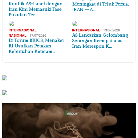
Konflik AS-Israel dengan
Meningkat di Teluk Persia,
Iran Kini Memasuki Fase
IRAN – A…
Pukulan Ter…
,
13/07/2026
INTERNASIONAL
INTERNASIONAL
17/07/2026
AS Lancarkan Gelombang
NASIONAL
Di Forum BRICS, Menaker
Serangan Keempat atas
RI Usulkan Petakan
Iran Merespon K…
Kebutuhan Keteram…