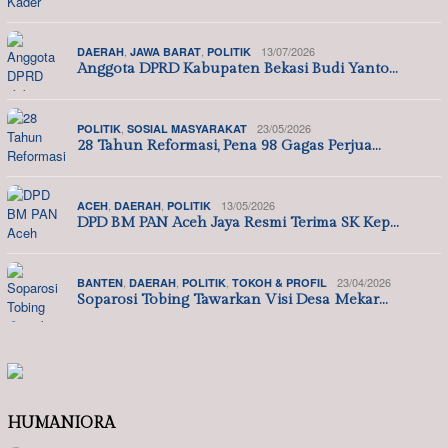
,
,
13/07/2026
DAERAH
JAWA BARAT
POLITIK
Anggota DPRD Kabupaten Bekasi Budi Yanto…
,
23/05/2026
POLITIK
SOSIAL MASYARAKAT
28 Tahun Reformasi, Pena 98 Gagas Perjua…
,
,
13/05/2026
ACEH
DAERAH
POLITIK
DPD BM PAN Aceh Jaya Resmi Terima SK Kep…
,
,
,
23/04/2026
BANTEN
DAERAH
POLITIK
TOKOH & PROFIL
Soparosi Tobing Tawarkan Visi Desa Mekar…
HUMANIORA