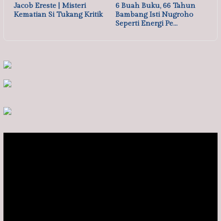
Jacob Ereste | Misteri
6 Buah Buku, 66 Tahun
Kematian Si Tukang Kritik
Bambang Isti Nugroho
Seperti Energi Pe…