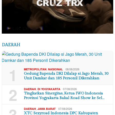
DAERAH
1
,
08/08/2026
METROPOLITAN
NASIONAL
Gedung Bapenda DKI Dilalap si Jago Merah, 30
Unit Damkar dan 185 Personil Dikerahkan
2
,
07/08/2026
DAERAH
DI YOGYAKARTA
Tingkatkan Sinergitas, Ketua IWO Indonesia
Provinsi Yogyakarta Bakal Road Show ke Sel…
3
,
07/08/2026
DAERAH
JAWA BARAT
XTC Sexyroad Indonesia DPC Kabupaten