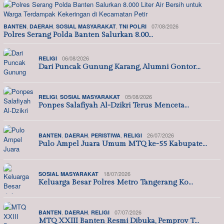
,
,
,
07/08/2026
BANTEN
DAERAH
SOSIAL MASYARAKAT
TNI POLRI
Polres Serang Polda Banten Salurkan 8.00…
06/08/2026
RELIGI
Dari Puncak Gunung Karang, Alumni Gontor…
,
05/08/2026
RELIGI
SOSIAL MASYARAKAT
Ponpes Salafiyah Al-Dzikri Terus Menceta…
,
,
,
26/07/2026
BANTEN
DAERAH
PERISTIWA
RELIGI
Pulo Ampel Juara Umum MTQ ke-55 Kabupate…
18/07/2026
SOSIAL MASYARAKAT
Keluarga Besar Polres Metro Tangerang Ko…
,
,
07/07/2026
BANTEN
DAERAH
RELIGI
MTQ XXIII Banten Resmi Dibuka, Pemprov T…