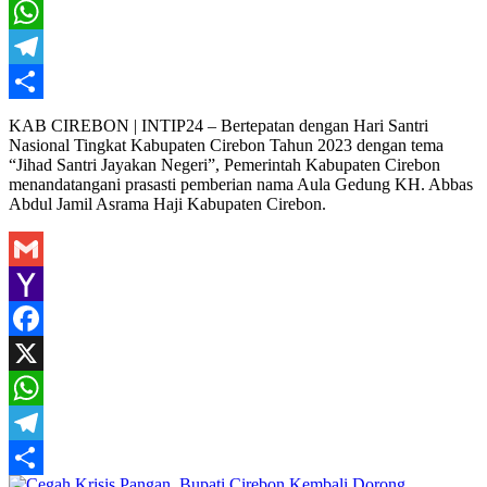
X
WhatsApp
Telegram
Share
KAB CIREBON | INTIP24 – Bertepatan dengan Hari Santri
Nasional Tingkat Kabupaten Cirebon Tahun 2023 dengan tema
“Jihad Santri Jayakan Negeri”, Pemerintah Kabupaten Cirebon
menandatangani prasasti pemberian nama Aula Gedung KH. Abbas
Abdul Jamil Asrama Haji Kabupaten Cirebon.
Gmail
Yahoo
Mail
Facebook
X
WhatsApp
Telegram