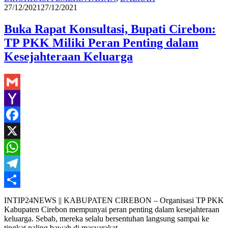
M
27/12/2021
27/12/2021
Buka Rapat Konsultasi, Bupati Cirebon:
TP PKK Miliki Peran Penting dalam
Kesejahteraan Keluarga
Gmail
Yahoo
Mail
Facebook
X
WhatsApp
Telegram
Share
INTIP24NEWS || KABUPATEN CIREBON – Organisasi TP PKK
Kabupaten Cirebon mempunyai peran penting dalam kesejahteraan
keluarga. Sebab, mereka selalu bersentuhan langsung sampai ke
tingkat paling bawah di masyarakat.