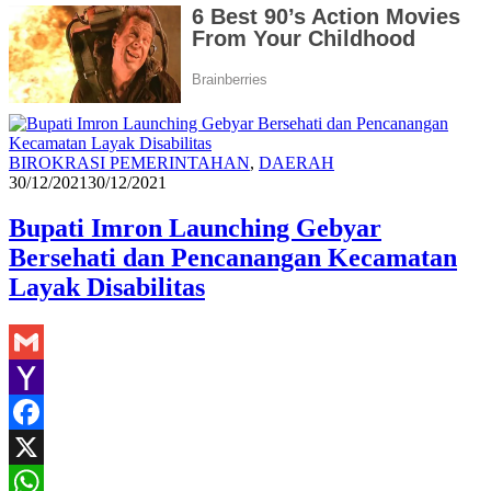
Hasan
BIROKRASI PEMERINTAHAN
,
DAERAH
M
30/12/2021
30/12/2021
Bupati Imron Launching Gebyar
Bersehati dan Pencanangan Kecamatan
Layak Disabilitas
Gmail
Yahoo
Mail
Facebook
X