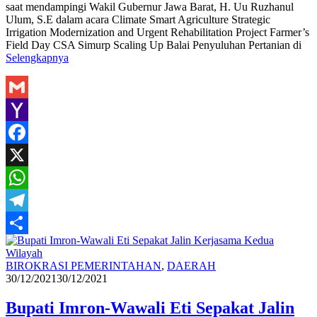
saat mendampingi Wakil Gubernur Jawa Barat, H. Uu Ruzhanul
Ulum, S.E dalam acara Climate Smart Agriculture Strategic
Irrigation Modernization and Urgent Rehabilitation Project Farmer’s
Field Day CSA Simurp Scaling Up Balai Penyuluhan Pertanian di
Selengkapnya
Gmail
Yahoo
Mail
Facebook
X
WhatsApp
Telegram
Share
Hasan
BIROKRASI PEMERINTAHAN
,
DAERAH
M
30/12/2021
30/12/2021
Bupati Imron-Wawali Eti Sepakat Jalin