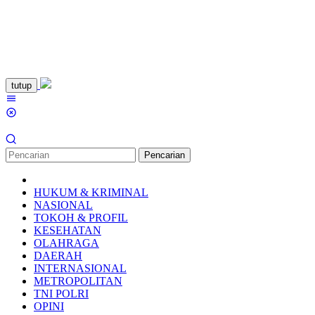
Loncat
tutup
ke
Menu
konten
Mobile
Pencarian
HUKUM & KRIMINAL
NASIONAL
TOKOH & PROFIL
KESEHATAN
OLAHRAGA
DAERAH
INTERNASIONAL
METROPOLITAN
TNI POLRI
OPINI