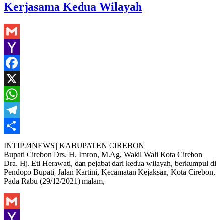
Kerjasama Kedua Wilayah
Gmail
Yahoo
Mail
Facebook
X
WhatsApp
Telegram
Share
INTIP24NEWS|| KABUPATEN CIREBON
Bupati Cirebon Drs. H. Imron, M.Ag, Wakil Wali Kota Cirebon
Dra. Hj. Eti Herawati, dan pejabat dari kedua wilayah, berkumpul di
Pendopo Bupati, Jalan Kartini, Kecamatan Kejaksan, Kota Cirebon,
Pada Rabu (29/12/2021) malam,
Gmail