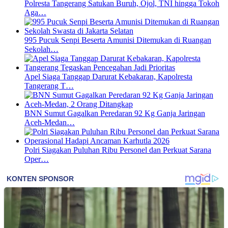
Polresta Tangerang Satukan Buruh, Ojol, TNI hingga Tokoh
Aga…
995 Pucuk Senpi Beserta Amunisi Ditemukan di Ruangan
Sekolah…
Apel Siaga Tanggap Darurat Kebakaran, Kapolresta
Tangerang T…
BNN Sumut Gagalkan Peredaran 92 Kg Ganja Jaringan
Aceh-Medan…
Polri Siagakan Puluhan Ribu Personel dan Perkuat Sarana
Oper…