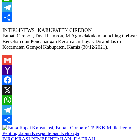
WhatsApp
Telegram
Share
INTIP24NEWS|| KABUPATEN CIREBON
Bupati Cirebon, Drs. H. Imron, M.Ag melakukan launching Gebyar
Bersehati dan Pencanangan Kecamatan Layak Disabilitas di
Kecamatan Gempol Kabupaten, Kamis (30/12/2021).
Gmail
Yahoo
Mail
Facebook
X
WhatsApp
Telegram
Share
Hasan
BIROKRASI PEMERINTAHAN
,
DAERAH