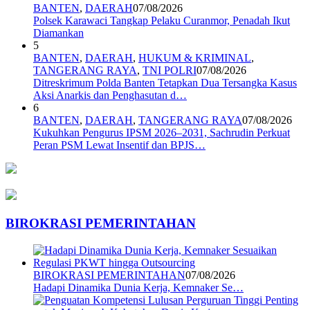
BANTEN
,
DAERAH
07/08/2026
Polsek Karawaci Tangkap Pelaku Curanmor, Penadah Ikut
Diamankan
5
BANTEN
,
DAERAH
,
HUKUM & KRIMINAL
,
TANGERANG RAYA
,
TNI POLRI
07/08/2026
Ditreskrimum Polda Banten Tetapkan Dua Tersangka Kasus
Aksi Anarkis dan Penghasutan d…
6
BANTEN
,
DAERAH
,
TANGERANG RAYA
07/08/2026
Kukuhkan Pengurus IPSM 2026–2031, Sachrudin Perkuat
Peran PSM Lewat Insentif dan BPJS…
BIROKRASI PEMERINTAHAN
BIROKRASI PEMERINTAHAN
07/08/2026
Hadapi Dinamika Dunia Kerja, Kemnaker Se…