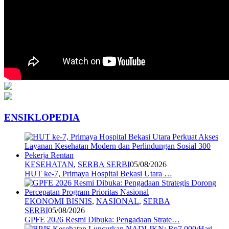
ENSIKLOPEDIA
KESEHATAN
,
SERBA SERBI
05/08/2026
HUT ke-7, Primaya Hospital Bekasi Utara …
EKONOMI BISNIS
,
NASIONAL
,
SERBA
SERBI
05/08/2026
GPFE 2026 Resmi Dibuka: Pengadaan Strate…