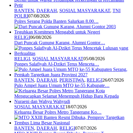
BANTEN
,
DAERAH
,
SOSIAL MASYARAKAT
,
TNI
POLRI
07/08/2026
Polres Serang Polda Banten Salurkan 8.00…
RELIGI
06/08/2026
Dari Puncak Gunung Karang, Alumni Gontor…
RELIGI
,
SOSIAL MASYARAKAT
05/08/2026
Ponpes Salafiyah Al-Dzikri Terus Menceta…
BANTEN
,
DAERAH
,
PERISTIWA
,
RELIGI
26/07/2026
Pulo Ampel Juara Umum MTQ ke-55 Kabupate…
SOSIAL MASYARAKAT
18/07/2026
Keluarga Besar Polres Metro Tangerang Ko…
BANTEN
,
DAERAH
,
RELIGI
07/07/2026