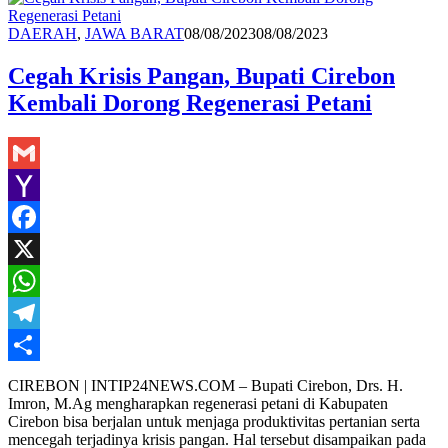
Share
Redaksi
DAERAH
,
JAWA BARAT
08/08/2023
08/08/2023
Cegah Krisis Pangan, Bupati Cirebon
Kembali Dorong Regenerasi Petani
Gmail
Yahoo
Mail
Facebook
X
WhatsApp
Telegram
Share
CIREBON | INTIP24NEWS.COM – Bupati Cirebon, Drs. H.
Imron, M.Ag mengharapkan regenerasi petani di Kabupaten
Cirebon bisa berjalan untuk menjaga produktivitas pertanian serta
mencegah terjadinya krisis pangan. Hal tersebut disampaikan pada