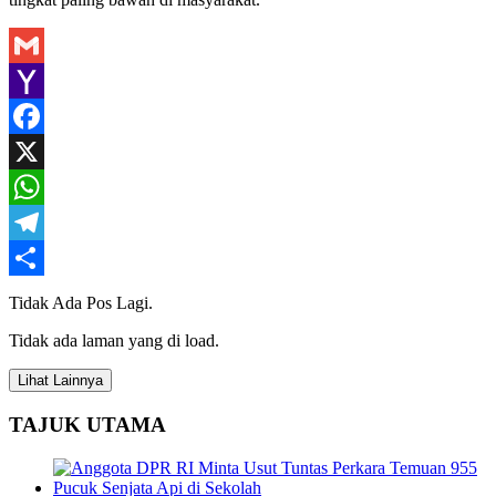
Gmail
Yahoo
Mail
Facebook
X
WhatsApp
Telegram
Share
Tidak Ada Pos Lagi.
Tidak ada laman yang di load.
Lihat Lainnya
TAJUK UTAMA