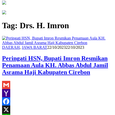
Tag:
Drs. H. Imron
Hasan
DAERAH
,
JAWA BARAT
22/10/2023
22/10/2023
M
Peringati HSN, Bupati Imron Resmikan
Penamaan Aula KH. Abbas Abdul Jamil
Asrama Haji Kabupaten Cirebon
Gmail
Yahoo
Mail
Facebook