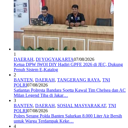
1
DAERAH
,
DI YOGYAKARTA
07/08/2026
Ketua DPW IWOI DIY Hadiri GPFE 2026 di JEC, Dukung
Penuh Sistem E-Katalog
2
BANTEN
,
DAERAH
,
TANGERANG RAYA
,
TNI
POLRI
07/08/2026
Satlantas Polresta Bandara Soetta Kawal Tim Chelsea dan AC
Milan Legend Tiba di Jakar…
3
BANTEN
,
DAERAH
,
SOSIAL MASYARAKAT
,
TNI
POLRI
07/08/2026
Polres Serang Polda Banten Salurkan 8.000 Liter Air Bersih
untuk Warga Terdampak Keke…
4