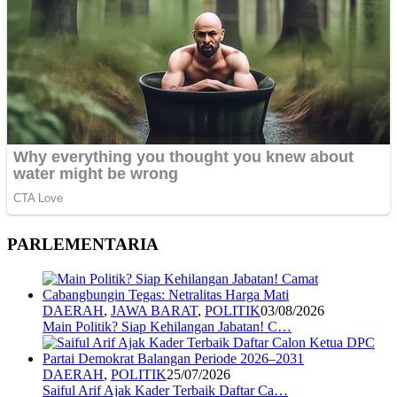
PARLEMENTARIA
DAERAH
,
JAWA BARAT
,
POLITIK
03/08/2026
Main Politik? Siap Kehilangan Jabatan! C…
DAERAH
,
POLITIK
25/07/2026
Saiful Arif Ajak Kader Terbaik Daftar Ca…