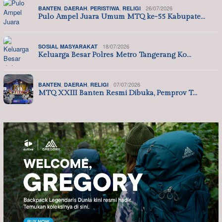
,
,
,
26/07/2026
BANTEN
DAERAH
PERISTIWA
RELIGI
Pulo Ampel Juara Umum MTQ ke-55 Kabupate…
18/07/2026
SOSIAL MASYARAKAT
Keluarga Besar Polres Metro Tangerang Ko…
,
,
07/07/2026
BANTEN
DAERAH
RELIGI
MTQ XXIII Banten Resmi Dibuka, Pemprov T…