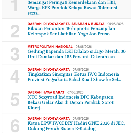
1
Semangat Peringati Kemerdekaan dan HBI,
Warga KPK Pondok Kelapa Rawat Toleransi
serta…
2
,
,
09/08/2026
DAERAH
DI YOGYAKARTA
SEJARAH & BUDAYA
Ribuan Penonton Terhipnotis Penampilan
Kelompok Seni Jathilan Yogo Joo Pruso
3
,
08/08/2026
METROPOLITAN
NASIONAL
Gedung Bapenda DKI Dilalap si Jago Merah, 30
Unit Damkar dan 185 Personil Dikerahkan
4
,
07/08/2026
DAERAH
DI YOGYAKARTA
Tingkatkan Sinergitas, Ketua IWO Indonesia
Provinsi Yogyakarta Bakal Road Show ke Sel…
5
,
07/08/2026
DAERAH
JAWA BARAT
XTC Sexyroad Indonesia DPC Kabupaten
Bekasi Gelar Aksi di Depan Pemkab, Soroti
Kinerj…
6
,
07/08/2026
DAERAH
DI YOGYAKARTA
Ketua DPW IWOI DIY Hadiri GPFE 2026 di JEC,
Dukung Penuh Sistem E-Katalog