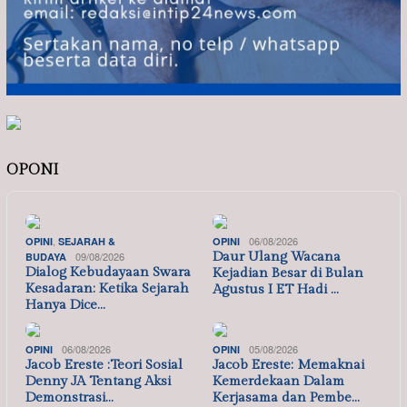
OPONI
,
06/08/2026
OPINI
SEJARAH &
OPINI
09/08/2026
Daur Ulang Wacana
BUDAYA
Dialog Kebudayaan Swara
Kejadian Besar di Bulan
Kesadaran: Ketika Sejarah
Agustus I ET Hadi …
Hanya Dice…
06/08/2026
05/08/2026
OPINI
OPINI
Jacob Ereste :Teori Sosial
Jacob Ereste: Memaknai
Denny JA Tentang Aksi
Kemerdekaan Dalam
Demonstrasi…
Kerjasama dan Pembe…