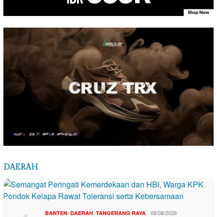
DAERAH
,
,
09/08/2026
BANTEN
DAERAH
TANGERANG RAYA