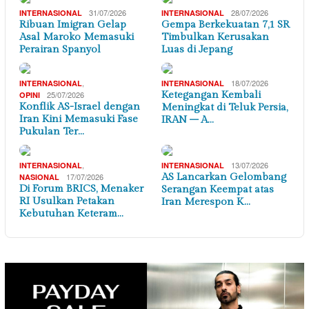
31/07/2026
28/07/2026
INTERNASIONAL
INTERNASIONAL
Ribuan Imigran Gelap
Gempa Berkekuatan 7,1 SR
Asal Maroko Memasuki
Timbulkan Kerusakan
Perairan Spanyol
Luas di Jepang
,
18/07/2026
INTERNASIONAL
INTERNASIONAL
25/07/2026
Ketegangan Kembali
OPINI
Konflik AS-Israel dengan
Meningkat di Teluk Persia,
Iran Kini Memasuki Fase
IRAN – A…
Pukulan Ter…
,
13/07/2026
INTERNASIONAL
INTERNASIONAL
17/07/2026
AS Lancarkan Gelombang
NASIONAL
Di Forum BRICS, Menaker
Serangan Keempat atas
RI Usulkan Petakan
Iran Merespon K…
Kebutuhan Keteram…