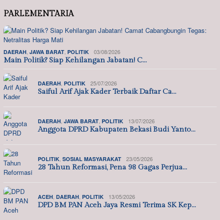
PARLEMENTARIA
,
,
03/08/2026
DAERAH
JAWA BARAT
POLITIK
Main Politik? Siap Kehilangan Jabatan! C…
,
25/07/2026
DAERAH
POLITIK
Saiful Arif Ajak Kader Terbaik Daftar Ca…
,
,
13/07/2026
DAERAH
JAWA BARAT
POLITIK
Anggota DPRD Kabupaten Bekasi Budi Yanto…
,
23/05/2026
POLITIK
SOSIAL MASYARAKAT
28 Tahun Reformasi, Pena 98 Gagas Perjua…
,
,
13/05/2026
ACEH
DAERAH
POLITIK
DPD BM PAN Aceh Jaya Resmi Terima SK Kep…