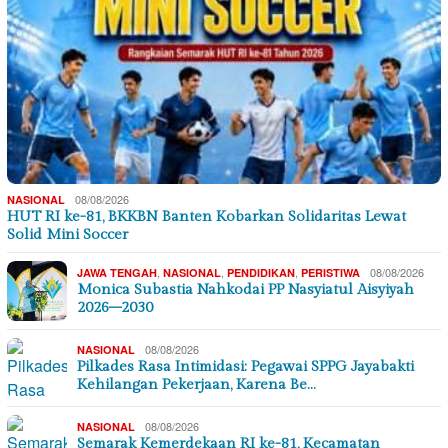
08/08/2026
NASIONAL
HUT RI ke-81, BKKBN Banten Kobarkan Solidaritas Lewat
Solid Mini Soccer
,
,
,
08/08/2026
JAWA TENGAH
NASIONAL
PENDIDIKAN
PERISTIWA
Monica Subastia Nahkodai PP Nasyiatul Aisyiyah
2026–2030
08/08/2026
NASIONAL
Pilkades Rasa Intimidasi: Pegawai SPPG Jayabakti
Kehilangan Pekerjaan, Karena Be…
08/08/2026
NASIONAL
Semarak Kemerdekaan RI ke-81, Kecamatan