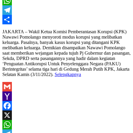
X
WhatsApp
Telegram
Share
JAKARTA – Wakil Ketua Komisi Pemberantasan Korupsi (KPK)
Nawawi Pomolango menyoroti modus korupsi yang melibatkan
keluarga. Pasalnya, banyak kasus korupsi yang ditangani KPK
melibatkan keluarga. Demikian disampaikan Nawawi Pomolango
saat memberikan wejangan kepada tujuh Pj Gubernur dan pasangan,
Sekda, DPRD serta pasangannya yang hadir dalam kegiatan
‘Penguatan Antikorupsi Untuk Penyelenggara Negara (PAKU)
Berintegritas’ selama tiga hari di Gedung Merah Putih KPK, Jakarta
Selatan Kamis (3/11/2022).
Selengkapnya
Gmail
Yahoo
Mail
Facebook
X