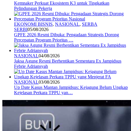
Kemnaker Perkuat Ekosistem K3 untuk Tingkatkan
Pelindungan Pekerja
EKONOMI BISNIS
,
NASIONAL
,
SERBA
SERBI
05/08/2026
GPFE 2026 Resmi Dibuka: Pengadaan Strategis Dorong
Percepatan Program Prioritas …
NASIONAL
04/08/2026
Jaksa Agung Resmi Berhentikan Sementara Ex Jampidsus
Febrie Adriansyah
NASIONAL
03/08/2026
Up Date Kasus Mantan Jampidsus: Kejagung Belum Ungkap
Kejelasan Perkara TPPU yan…