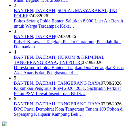
Milan Legend Tiba di Jakar…
2
BANTEN
,
DAERAH
,
SOSIAL MASYARAKAT
,
TNI
POLRI
07/08/2026
Polres Serang Polda Banten Salurkan 8.000 Liter Air Bersih
untuk Warga Terdampak Keke…
3
BANTEN
,
DAERAH
07/08/2026
Polsek Karawaci Tangkap Pelaku Curanmor, Penadah Ikut
Diamankan
4
BANTEN
,
DAERAH
,
HUKUM & KRIMINAL
,
TANGERANG RAYA
,
TNI POLRI
07/08/2026
Ditreskrimum Polda Banten Tetapkan Dua Tersangka Kasus
Aksi Anarkis dan Penghasutan d…
5
BANTEN
,
DAERAH
,
TANGERANG RAYA
07/08/2026
Kukuhkan Pengurus IPSM 2026–2031, Sachrudin Perkuat
Peran PSM Lewat Insentif dan BPJS…
6
BANTEN
,
DAERAH
,
TANGERANG RAYA
07/08/2026
DPC Partai Demokrat Kota Tangerang Tanam 100 Pohon di
Sepanjang Kalipasir Kampung Bek…