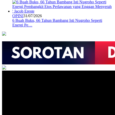
OPINI
31/07/2026
6 Buah Buku, 66 Tahun Bambang Isti Nugroho Seperti
Energi Pe…