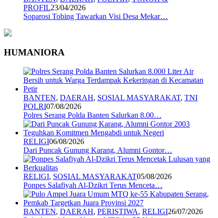
PROFIL
23/04/2026
Soparosi Tobing Tawarkan Visi Desa Mekar…
HUMANIORA
BANTEN
,
DAERAH
,
SOSIAL MASYARAKAT
,
TNI
POLRI
07/08/2026
Polres Serang Polda Banten Salurkan 8.00…
RELIGI
06/08/2026
Dari Puncak Gunung Karang, Alumni Gontor…
RELIGI
,
SOSIAL MASYARAKAT
05/08/2026
Ponpes Salafiyah Al-Dzikri Terus Menceta…
BANTEN
,
DAERAH
,
PERISTIWA
,
RELIGI
26/07/2026