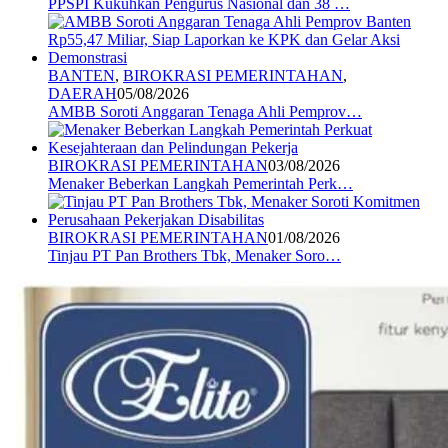
PPSPI Kukuhkan Pengurus Nasional dan 38 …
BANTEN
,
BIROKRASI PEMERINTAHAN
,
DAERAH
05/08/2026
AMBB Soroti Anggaran Tenaga Ahli Pemprov…
BIROKRASI PEMERINTAHAN
03/08/2026
Menaker Beberkan Langkah Pemerintah Perk…
BIROKRASI PEMERINTAHAN
01/08/2026
Tinjau PT Pan Brothers Tbk, Menaker Soro…