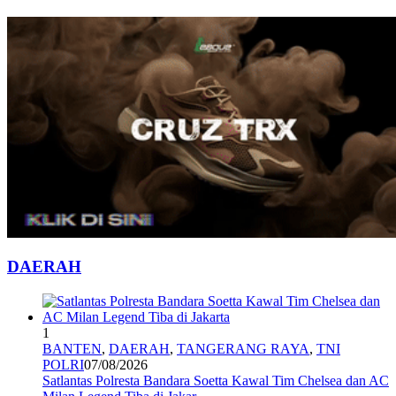
DAERAH
1
BANTEN
,
DAERAH
,
TANGERANG RAYA
,
TNI
POLRI
07/08/2026
Satlantas Polresta Bandara Soetta Kawal Tim Chelsea dan AC