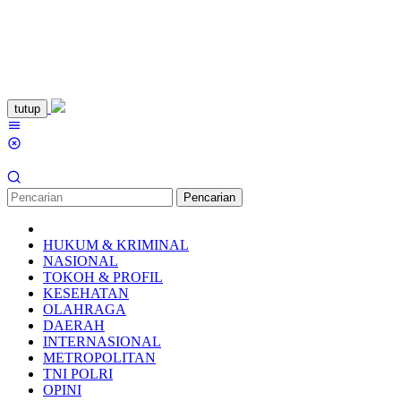
Loncat
tutup
ke
Menu
konten
Mobile
Pencarian
HUKUM & KRIMINAL
NASIONAL
TOKOH & PROFIL
KESEHATAN
OLAHRAGA
DAERAH
INTERNASIONAL
METROPOLITAN
TNI POLRI
OPINI