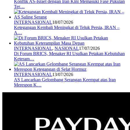
Konflik AS-Israel dengan Iran Kini Memasuki Fase Pukulan
Ter…
INTERNASIONAL
18/07/2026
Ketegangan Kembali Meningkat di Teluk Persia, IRAN –
A…
INTERNASIONAL
,
NASIONAL
17/07/2026
Di Forum BRICS, Menaker RI Usulkan Petakan Kebutuhan
Keteram…
INTERNASIONAL
13/07/2026
AS Lancarkan Gelombang Serangan Keempat atas Iran
Merespon K…