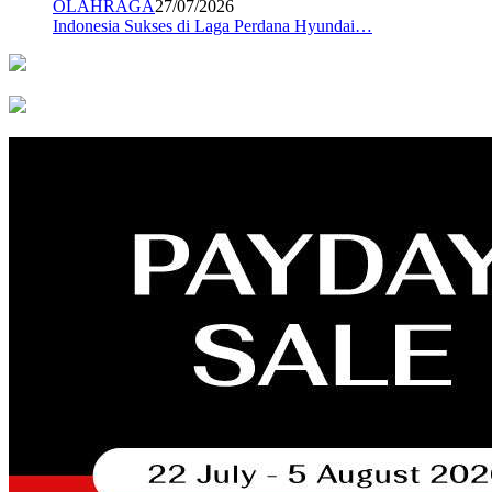
OLAHRAGA
27/07/2026
Indonesia Sukses di Laga Perdana Hyundai…