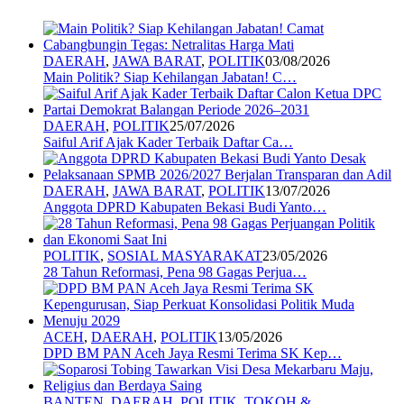
DAERAH
,
JAWA BARAT
,
POLITIK
03/08/2026
Main Politik? Siap Kehilangan Jabatan! C…
DAERAH
,
POLITIK
25/07/2026
Saiful Arif Ajak Kader Terbaik Daftar Ca…
DAERAH
,
JAWA BARAT
,
POLITIK
13/07/2026
Anggota DPRD Kabupaten Bekasi Budi Yanto…
POLITIK
,
SOSIAL MASYARAKAT
23/05/2026
28 Tahun Reformasi, Pena 98 Gagas Perjua…
ACEH
,
DAERAH
,
POLITIK
13/05/2026
DPD BM PAN Aceh Jaya Resmi Terima SK Kep…
BANTEN
,
DAERAH
,
POLITIK
,
TOKOH &