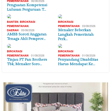
06/08/2026
PEMERINTAHAN
Penguatan Kompetensi
Lulusan Perguruan T…
,
BANTEN
BIROKRASI
BIROKRASI
,
03/08/2026
PEMERINTAHAN
PEMERINTAHAN
05/08/2026
Menaker Beberkan
DAERAH
AMBB Soroti Anggaran
Langkah Pemerintah
Tenaga Ahli Pemprov…
Perk…
BIROKRASI
BIROKRASI
01/08/2026
01/08/2026
PEMERINTAHAN
PEMERINTAHAN
Tinjau PT Pan Brothers
Penyandang Disabilitas
Tbk, Menaker Soro…
Harus Mendapat Ke…