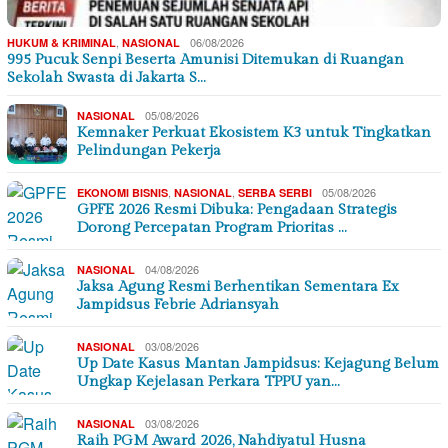
,
06/08/2026
HUKUM & KRIMINAL
NASIONAL
995 Pucuk Senpi Beserta Amunisi Ditemukan di Ruangan
Sekolah Swasta di Jakarta S…
05/08/2026
NASIONAL
Kemnaker Perkuat Ekosistem K3 untuk Tingkatkan
Pelindungan Pekerja
,
,
05/08/2026
EKONOMI BISNIS
NASIONAL
SERBA SERBI
GPFE 2026 Resmi Dibuka: Pengadaan Strategis
Dorong Percepatan Program Prioritas …
04/08/2026
NASIONAL
Jaksa Agung Resmi Berhentikan Sementara Ex
Jampidsus Febrie Adriansyah
03/08/2026
NASIONAL
Up Date Kasus Mantan Jampidsus: Kejagung Belum
Ungkap Kejelasan Perkara TPPU yan…
03/08/2026
NASIONAL
Raih PGM Award 2026, Nahdiyatul Husna