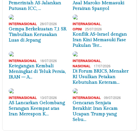
Pemerintah AS Jalankan
Asal Maroko Memasuki
Putusan ICC, …
Perairan Spanyol
28/07/2026
,
INTERNASIONAL
INTERNASIONAL
Gempa Berkekuatan 7,1 SR
25/07/2026
OPINI
Konflik AS-Israel dengan
Timbulkan Kerusakan
Iran Kini Memasuki Fase
Luas di Jepang
Pukulan Ter…
18/07/2026
,
INTERNASIONAL
INTERNASIONAL
Ketegangan Kembali
17/07/2026
NASIONAL
Di Forum BRICS, Menaker
Meningkat di Teluk Persia,
RI Usulkan Petakan
IRAN – A…
Kebutuhan Keteram…
13/07/2026
09/07/2026
INTERNASIONAL
INTERNASIONAL
AS Lancarkan Gelombang
Gencaran Senjata
Serangan Keempat atas
Berakhir: Iran Kecam
Iran Merespon K…
Ucapan Trump yang
Sebu…