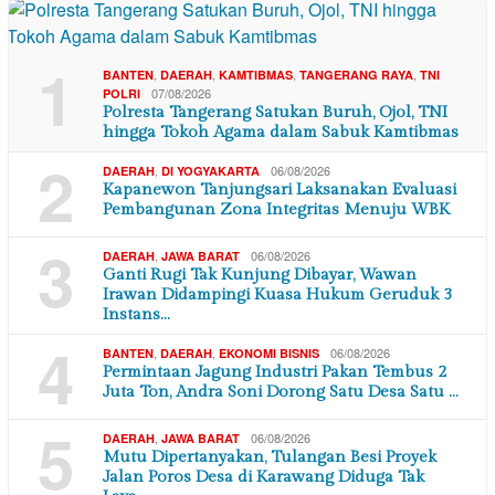
1
,
,
,
,
BANTEN
DAERAH
KAMTIBMAS
TANGERANG RAYA
TNI
07/08/2026
POLRI
Polresta Tangerang Satukan Buruh, Ojol, TNI
hingga Tokoh Agama dalam Sabuk Kamtibmas
2
,
06/08/2026
DAERAH
DI YOGYAKARTA
Kapanewon Tanjungsari Laksanakan Evaluasi
Pembangunan Zona Integritas Menuju WBK
3
,
06/08/2026
DAERAH
JAWA BARAT
Ganti Rugi Tak Kunjung Dibayar, Wawan
Irawan Didampingi Kuasa Hukum Geruduk 3
Instans…
4
,
,
06/08/2026
BANTEN
DAERAH
EKONOMI BISNIS
Permintaan Jagung Industri Pakan Tembus 2
Juta Ton, Andra Soni Dorong Satu Desa Satu …
5
,
06/08/2026
DAERAH
JAWA BARAT
Mutu Dipertanyakan, Tulangan Besi Proyek
Jalan Poros Desa di Karawang Diduga Tak