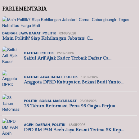
PARLEMENTARIA
,
,
03/08/2026
DAERAH
JAWA BARAT
POLITIK
Main Politik? Siap Kehilangan Jabatan! C…
,
25/07/2026
DAERAH
POLITIK
Saiful Arif Ajak Kader Terbaik Daftar Ca…
,
,
13/07/2026
DAERAH
JAWA BARAT
POLITIK
Anggota DPRD Kabupaten Bekasi Budi Yanto…
,
23/05/2026
POLITIK
SOSIAL MASYARAKAT
28 Tahun Reformasi, Pena 98 Gagas Perjua…
,
,
13/05/2026
ACEH
DAERAH
POLITIK
DPD BM PAN Aceh Jaya Resmi Terima SK Kep…