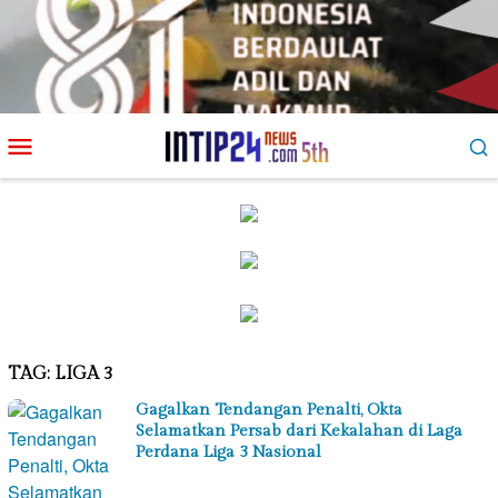
Loncat
Menu
ke
Mobile
konten
TAG:
LIGA 3
Gagalkan Tendangan Penalti, Okta
Selamatkan Persab dari Kekalahan di Laga
Perdana Liga 3 Nasional