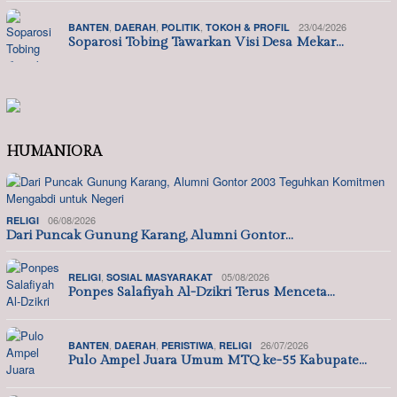
,
,
,
23/04/2026
BANTEN
DAERAH
POLITIK
TOKOH & PROFIL
Soparosi Tobing Tawarkan Visi Desa Mekar…
HUMANIORA
06/08/2026
RELIGI
Dari Puncak Gunung Karang, Alumni Gontor…
,
05/08/2026
RELIGI
SOSIAL MASYARAKAT
Ponpes Salafiyah Al-Dzikri Terus Menceta…
,
,
,
26/07/2026
BANTEN
DAERAH
PERISTIWA
RELIGI
Pulo Ampel Juara Umum MTQ ke-55 Kabupate…