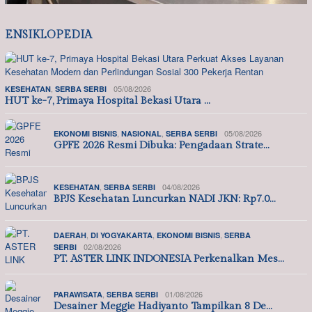
ENSIKLOPEDIA
,
05/08/2026
KESEHATAN
SERBA SERBI
HUT ke-7, Primaya Hospital Bekasi Utara …
,
,
05/08/2026
EKONOMI BISNIS
NASIONAL
SERBA SERBI
GPFE 2026 Resmi Dibuka: Pengadaan Strate…
,
04/08/2026
KESEHATAN
SERBA SERBI
BPJS Kesehatan Luncurkan NADI JKN: Rp7.0…
,
,
,
DAERAH
DI YOGYAKARTA
EKONOMI BISNIS
SERBA
02/08/2026
SERBI
PT. ASTER LINK INDONESIA Perkenalkan Mes…
,
01/08/2026
PARAWISATA
SERBA SERBI
Desainer Meggie Hadiyanto Tampilkan 8 De…