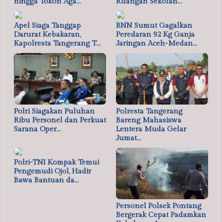
hingga Tokoh Aga…
Ruangan Sekolah…
Apel Siaga Tanggap
BNN Sumut Gagalkan
Darurat Kebakaran,
Peredaran 92 Kg Ganja
Kapolresta Tangerang T…
Jaringan Aceh-Medan…
Polri Siagakan Puluhan
Polresta Tangerang
Ribu Personel dan Perkuat
Bareng Mahasiswa
Sarana Oper…
Lentera Muda Gelar
Jumat…
Polri-TNI Kompak Temui
Pengemudi Ojol, Hadir
Bawa Bantuan da…
Personel Polsek Pontang
Bergerak Cepat Padamkan