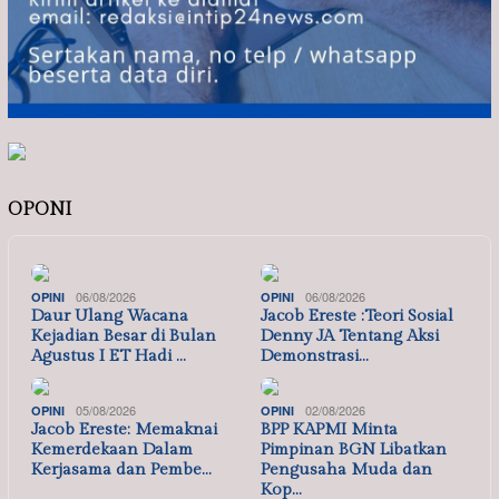
OPONI
06/08/2026
06/08/2026
OPINI
OPINI
Daur Ulang Wacana
Jacob Ereste :Teori Sosial
Kejadian Besar di Bulan
Denny JA Tentang Aksi
Agustus I ET Hadi …
Demonstrasi…
05/08/2026
02/08/2026
OPINI
OPINI
Jacob Ereste: Memaknai
BPP KAPMI Minta
Kemerdekaan Dalam
Pimpinan BGN Libatkan
Kerjasama dan Pembe…
Pengusaha Muda dan
Kop…