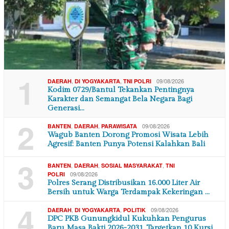
1
,
,
09/08/2026
DAERAH
DI YOGYAKARTA
TNI POLRI
Kodim 0729/Bantul Tekankan Pentingnya
Karakter dan Semangat Bela Negara Bagi
Generasi…
2
,
,
09/08/2026
BANTEN
DAERAH
PARAWISATA
Wagub Banten Dorong Promosi Wisata Lebih
Agresif: Banten Punya Potensi Kalahkan Bali
3
,
,
,
BANTEN
DAERAH
SOSIAL MASYARAKAT
TNI
09/08/2026
POLRI
Polres Serang Distribusikan 16.000 Liter Air
Bersih untuk Warga Terdampak Kekeringan …
4
,
,
09/08/2026
DAERAH
DI YOGYAKARTA
POLITIK
DPC PKB Gunungkidul Kukuhkan Pengurus
Baru Masa Bakti 2026-2031, Targetkan 10 Kursi