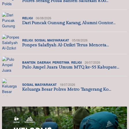
Polres Serang Polda Banten Salurkan 8.00…
06/08/2026
RELIGI
Dari Puncak Gunung Karang, Alumni Gontor…
,
05/08/2026
RELIGI
SOSIAL MASYARAKAT
Ponpes Salafiyah Al-Dzikri Terus Menceta…
,
,
,
26/07/2026
BANTEN
DAERAH
PERISTIWA
RELIGI
Pulo Ampel Juara Umum MTQ ke-55 Kabupate…
18/07/2026
SOSIAL MASYARAKAT
Keluarga Besar Polres Metro Tangerang Ko…