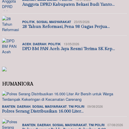
Anggota DPRD Kabupaten Bekasi Budi Yanto…
,
23/05/2026
POLITIK
SOSIAL MASYARAKAT
28 Tahun Reformasi, Pena 98 Gagas Perjua…
,
,
13/05/2026
ACEH
DAERAH
POLITIK
DPD BM PAN Aceh Jaya Resmi Terima SK Kep…
HUMANIORA
,
,
,
09/08/2026
BANTEN
DAERAH
SOSIAL MASYARAKAT
TNI POLRI
Polres Serang Distribusikan 16.000 Liter…
,
,
,
07/08/2026
BANTEN
DAERAH
SOSIAL MASYARAKAT
TNI POLRI