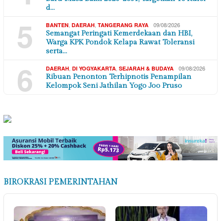
d…
5
,
,
09/08/2026
BANTEN
DAERAH
TANGERANG RAYA
Semangat Peringati Kemerdekaan dan HBI,
Warga KPK Pondok Kelapa Rawat Toleransi
serta…
6
,
,
09/08/2026
DAERAH
DI YOGYAKARTA
SEJARAH & BUDAYA
Ribuan Penonton Terhipnotis Penampilan
Kelompok Seni Jathilan Yogo Joo Pruso
BIROKRASI PEMERINTAHAN