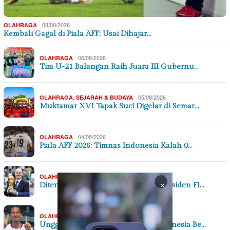
08/08/2026
OLAHRAGA
Kembali Gagal di Piala AFF: Usai Dihajar…
06/08/2026
OLAHRAGA
Tim U-21 Balangan Raih Juara III Gubernu…
,
05/08/2026
OLAHRAGA
SEJARAH & BUDAYA
Muktamar XVI Tapak Suci Digelar di Semar…
04/08/2026
OLAHRAGA
Piala AFF 2026: Timnas Indonesia Kalah 0…
02/08/2026
OLAHRAGA
×
Ditentang UEFA dan CONCACAF, Presiden FI…
31/07/2026
OLAHRAGA
Unggul Jumlah Pemain Timnas Indonesia Be…