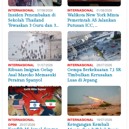
07/08/2026
01/08/2026
INTERNASIONAL
INTERNASIONAL
Insiden Penembakan di
Walikota New York Minta
Sekolah Thailand
Pemerintah AS Jalankan
Tewaskan 3 Guru dan 3…
Putusan ICC, …
31/07/2026
28/07/2026
INTERNASIONAL
INTERNASIONAL
Ribuan Imigran Gelap
Gempa Berkekuatan 7,1 SR
Asal Maroko Memasuki
Timbulkan Kerusakan
Perairan Spanyol
Luas di Jepang
,
18/07/2026
INTERNASIONAL
INTERNASIONAL
25/07/2026
Ketegangan Kembali
OPINI