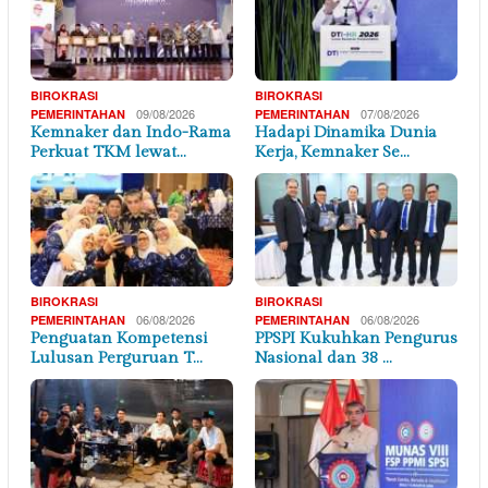
BIROKRASI
BIROKRASI
09/08/2026
07/08/2026
PEMERINTAHAN
PEMERINTAHAN
Kemnaker dan Indo-Rama
Hadapi Dinamika Dunia
Perkuat TKM lewat…
Kerja, Kemnaker Se…
BIROKRASI
BIROKRASI
06/08/2026
06/08/2026
PEMERINTAHAN
PEMERINTAHAN
Penguatan Kompetensi
PPSPI Kukuhkan Pengurus
Lulusan Perguruan T…
Nasional dan 38 …