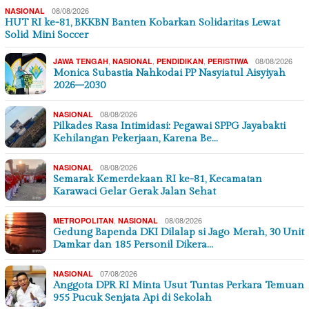
08/08/2026
NASIONAL
HUT RI ke-81, BKKBN Banten Kobarkan Solidaritas Lewat
Solid Mini Soccer
,
,
,
08/08/2026
JAWA TENGAH
NASIONAL
PENDIDIKAN
PERISTIWA
Monica Subastia Nahkodai PP Nasyiatul Aisyiyah
2026–2030
08/08/2026
NASIONAL
Pilkades Rasa Intimidasi: Pegawai SPPG Jayabakti
Kehilangan Pekerjaan, Karena Be…
08/08/2026
NASIONAL
Semarak Kemerdekaan RI ke-81, Kecamatan
Karawaci Gelar Gerak Jalan Sehat
,
08/08/2026
METROPOLITAN
NASIONAL
Gedung Bapenda DKI Dilalap si Jago Merah, 30 Unit
Damkar dan 185 Personil Dikera…
07/08/2026
NASIONAL
Anggota DPR RI Minta Usut Tuntas Perkara Temuan
955 Pucuk Senjata Api di Sekolah