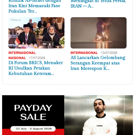
Konflik AS-Israel dengan
Meningkat di Teluk Persia,
Iran Kini Memasuki Fase
IRAN – A…
Pukulan Ter…
,
13/07/2026
INTERNASIONAL
INTERNASIONAL
17/07/2026
AS Lancarkan Gelombang
NASIONAL
Di Forum BRICS, Menaker
Serangan Keempat atas
RI Usulkan Petakan
Iran Merespon K…
Kebutuhan Keteram…