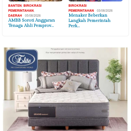
,
BANTEN
BIROKRASI
BIROKRASI
,
03/08/2026
PEMERINTAHAN
PEMERINTAHAN
05/08/2026
Menaker Beberkan
DAERAH
AMBB Soroti Anggaran
Langkah Pemerintah
Tenaga Ahli Pemprov…
Perk…