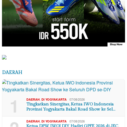
DAERAH
1
,
07/08/2026
DAERAH
DI YOGYAKARTA
Tingkatkan Sinergitas, Ketua IWO Indonesia
Provinsi Yogyakarta Bakal Road Show ke Sel…
,
07/08/2026
DAERAH
DI YOGYAKARTA
Ketua DPW IWOI DIY Hadiri GPFE 2026 di JEC,