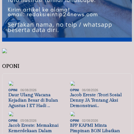
OPONI
06/08/2026
06/08/2026
OPINI
OPINI
Daur Ulang Wacana
Jacob Ereste :Teori Sosial
Kejadian Besar di Bulan
Denny JA Tentang Aksi
Agustus I ET Hadi …
Demonstrasi…
05/08/2026
02/08/2026
OPINI
OPINI
Jacob Ereste: Memaknai
BPP KAPMI Minta
Kemerdekaan Dalam
Pimpinan BGN Libatkan