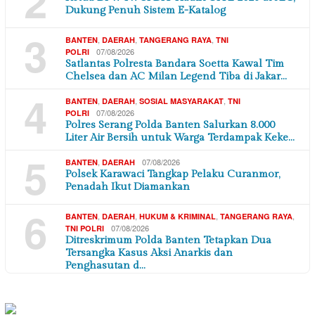
2
Dukung Penuh Sistem E-Katalog
3
,
,
,
BANTEN
DAERAH
TANGERANG RAYA
TNI
07/08/2026
POLRI
Satlantas Polresta Bandara Soetta Kawal Tim
Chelsea dan AC Milan Legend Tiba di Jakar…
4
,
,
,
BANTEN
DAERAH
SOSIAL MASYARAKAT
TNI
07/08/2026
POLRI
Polres Serang Polda Banten Salurkan 8.000
Liter Air Bersih untuk Warga Terdampak Keke…
5
,
07/08/2026
BANTEN
DAERAH
Polsek Karawaci Tangkap Pelaku Curanmor,
Penadah Ikut Diamankan
6
,
,
,
,
BANTEN
DAERAH
HUKUM & KRIMINAL
TANGERANG RAYA
07/08/2026
TNI POLRI
Ditreskrimum Polda Banten Tetapkan Dua
Tersangka Kasus Aksi Anarkis dan
Penghasutan d…