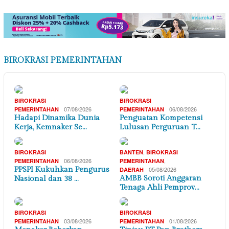
BIROKRASI PEMERINTAHAN
BIROKRASI
BIROKRASI
07/08/2026
06/08/2026
PEMERINTAHAN
PEMERINTAHAN
Hadapi Dinamika Dunia
Penguatan Kompetensi
Kerja, Kemnaker Se…
Lulusan Perguruan T…
,
BIROKRASI
BANTEN
BIROKRASI
06/08/2026
,
PEMERINTAHAN
PEMERINTAHAN
PPSPI Kukuhkan Pengurus
05/08/2026
DAERAH
AMBB Soroti Anggaran
Nasional dan 38 …
Tenaga Ahli Pemprov…
BIROKRASI
BIROKRASI
03/08/2026
01/08/2026
PEMERINTAHAN
PEMERINTAHAN