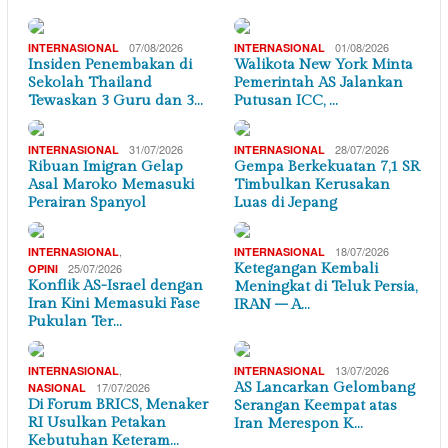
07/08/2026
01/08/2026
INTERNASIONAL
INTERNASIONAL
Insiden Penembakan di
Walikota New York Minta
Sekolah Thailand
Pemerintah AS Jalankan
Tewaskan 3 Guru dan 3…
Putusan ICC, …
31/07/2026
28/07/2026
INTERNASIONAL
INTERNASIONAL
Ribuan Imigran Gelap
Gempa Berkekuatan 7,1 SR
Asal Maroko Memasuki
Timbulkan Kerusakan
Perairan Spanyol
Luas di Jepang
,
18/07/2026
INTERNASIONAL
INTERNASIONAL
25/07/2026
Ketegangan Kembali
OPINI
Konflik AS-Israel dengan
Meningkat di Teluk Persia,
Iran Kini Memasuki Fase
IRAN – A…
Pukulan Ter…
,
13/07/2026
INTERNASIONAL
INTERNASIONAL
17/07/2026
AS Lancarkan Gelombang
NASIONAL
Di Forum BRICS, Menaker
Serangan Keempat atas
RI Usulkan Petakan
Iran Merespon K…
Kebutuhan Keteram…