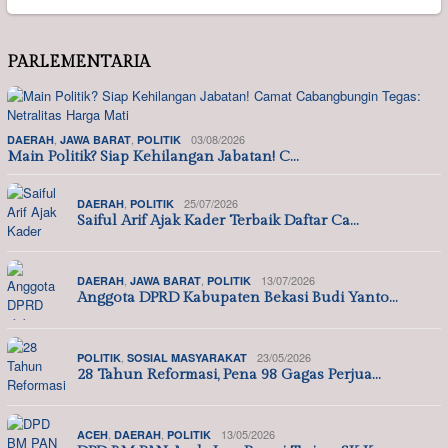
PARLEMENTARIA
,
,
03/08/2026
DAERAH
JAWA BARAT
POLITIK
Main Politik? Siap Kehilangan Jabatan! C…
,
25/07/2026
DAERAH
POLITIK
Saiful Arif Ajak Kader Terbaik Daftar Ca…
,
,
13/07/2026
DAERAH
JAWA BARAT
POLITIK
Anggota DPRD Kabupaten Bekasi Budi Yanto…
,
23/05/2026
POLITIK
SOSIAL MASYARAKAT
28 Tahun Reformasi, Pena 98 Gagas Perjua…
,
,
13/05/2026
ACEH
DAERAH
POLITIK