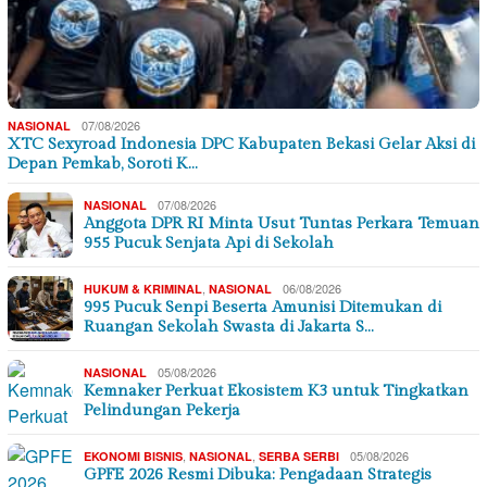
07/08/2026
NASIONAL
XTC Sexyroad Indonesia DPC Kabupaten Bekasi Gelar Aksi di
Depan Pemkab, Soroti K…
07/08/2026
NASIONAL
Anggota DPR RI Minta Usut Tuntas Perkara Temuan
955 Pucuk Senjata Api di Sekolah
,
06/08/2026
HUKUM & KRIMINAL
NASIONAL
995 Pucuk Senpi Beserta Amunisi Ditemukan di
Ruangan Sekolah Swasta di Jakarta S…
05/08/2026
NASIONAL
Kemnaker Perkuat Ekosistem K3 untuk Tingkatkan
Pelindungan Pekerja
,
,
05/08/2026
EKONOMI BISNIS
NASIONAL
SERBA SERBI
GPFE 2026 Resmi Dibuka: Pengadaan Strategis