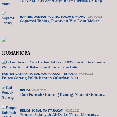
DPD BM PAN Aceh Jaya Resmi Terima SK Kep…
,
,
,
23/04/2026
BANTEN
DAERAH
POLITIK
TOKOH & PROFIL
Soparosi Tobing Tawarkan Visi Desa Mekar…
HUMANIORA
,
,
,
07/08/2026
BANTEN
DAERAH
SOSIAL MASYARAKAT
TNI POLRI
Polres Serang Polda Banten Salurkan 8.00…
06/08/2026
RELIGI
Dari Puncak Gunung Karang, Alumni Gontor…
,
05/08/2026
RELIGI
SOSIAL MASYARAKAT
Ponpes Salafiyah Al-Dzikri Terus Menceta…