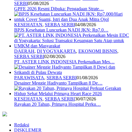
SERBI
05/08/2026
GPFE 2026 Resmi Dibuka: Pengadaan Strate…
KESEHATAN
,
SERBA SERBI
04/08/2026
BPJS Kesehatan Luncurkan NADI JKN: Rp7.0…
DAERAH
,
DI YOGYAKARTA
,
EKONOMI BISNIS
,
SERBA SERBI
02/08/2026
PT. ASTER LINK INDONESIA Perkenalkan Mes…
PARAWISATA
,
SERBA SERBI
01/08/2026
Desainer Meggie Hadiyanto Tampilkan 8 De…
KESEHATAN
,
SERBA SERBI
30/07/2026
Rayakan 20 Tahun, Primaya Hospital Perku…
Redaksi
DISKLEMER