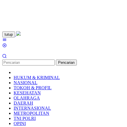
Loncat
tutup
ke
Menu
konten
Mobile
Pencarian
HUKUM & KRIMINAL
NASIONAL
TOKOH & PROFIL
KESEHATAN
OLAHRAGA
DAERAH
INTERNASIONAL
METROPOLITAN
TNI POLRI
OPINI