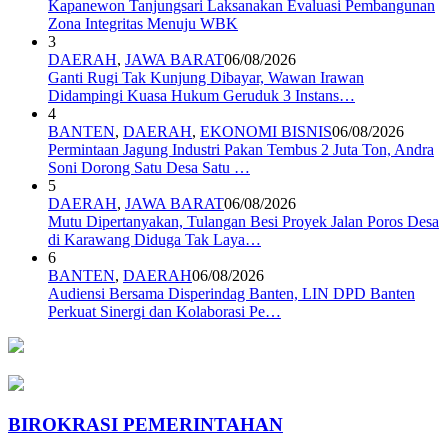
Kapanewon Tanjungsari Laksanakan Evaluasi Pembangunan
Zona Integritas Menuju WBK
3
DAERAH
,
JAWA BARAT
06/08/2026
Ganti Rugi Tak Kunjung Dibayar, Wawan Irawan
Didampingi Kuasa Hukum Geruduk 3 Instans…
4
BANTEN
,
DAERAH
,
EKONOMI BISNIS
06/08/2026
Permintaan Jagung Industri Pakan Tembus 2 Juta Ton, Andra
Soni Dorong Satu Desa Satu …
5
DAERAH
,
JAWA BARAT
06/08/2026
Mutu Dipertanyakan, Tulangan Besi Proyek Jalan Poros Desa
di Karawang Diduga Tak Laya…
6
BANTEN
,
DAERAH
06/08/2026
Audiensi Bersama Disperindag Banten, LIN DPD Banten
Perkuat Sinergi dan Kolaborasi Pe…
BIROKRASI PEMERINTAHAN