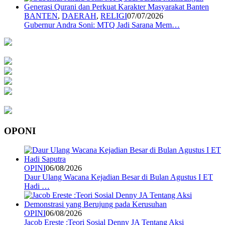
BANTEN
,
DAERAH
,
RELIGI
07/07/2026
Gubernur Andra Soni: MTQ Jadi Sarana Mem…
OPONI
OPINI
06/08/2026
Daur Ulang Wacana Kejadian Besar di Bulan Agustus I ET
Hadi …
OPINI
06/08/2026
Jacob Ereste :Teori Sosial Denny JA Tentang Aksi