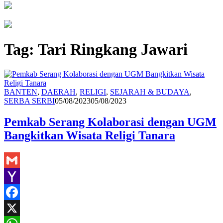
Tag:
Tari Ringkang Jawari
BANTEN
,
DAERAH
,
RELIGI
,
SEJARAH & BUDAYA
,
Redaksi
SERBA SERBI
05/08/2023
05/08/2023
Pemkab Serang Kolaborasi dengan UGM
Bangkitkan Wisata Religi Tanara
Gmail
Yahoo
Mail
Facebook