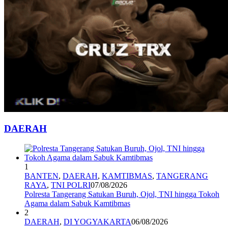
DAERAH
1
BANTEN
,
DAERAH
,
KAMTIBMAS
,
TANGERANG
RAYA
,
TNI POLRI
07/08/2026
Polresta Tangerang Satukan Buruh, Ojol, TNI hingga Tokoh
Agama dalam Sabuk Kamtibmas
2
DAERAH
,
DI YOGYAKARTA
06/08/2026