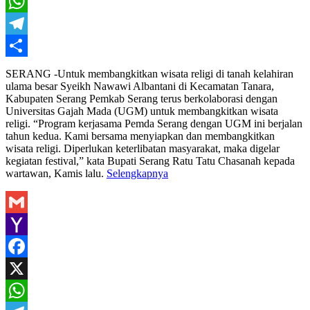
X
WhatsApp
Telegram
Share
SERANG -Untuk membangkitkan wisata religi di tanah kelahiran
ulama besar Syeikh Nawawi Albantani di Kecamatan Tanara,
Kabupaten Serang Pemkab Serang terus berkolaborasi dengan
Universitas Gajah Mada (UGM) untuk membangkitkan wisata
religi. “Program kerjasama Pemda Serang dengan UGM ini berjalan
tahun kedua. Kami bersama menyiapkan dan membangkitkan
wisata religi. Diperlukan keterlibatan masyarakat, maka digelar
kegiatan festival,” kata Bupati Serang Ratu Tatu Chasanah kepada
wartawan, Kamis lalu.
Selengkapnya
Gmail
Yahoo
Mail
Facebook
X