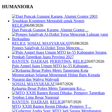
HUMANIORA
RELIGI
06/08/2026
Dari Puncak Gunung Karang, Alumni Gontor…
RELIGI
,
SOSIAL MASYARAKAT
05/08/2026
Ponpes Salafiyah Al-Dzikri Terus Menceta…
BANTEN
,
DAERAH
,
PERISTIWA
,
RELIGI
26/07/2026
Pulo Ampel Juara Umum MTQ ke-55 Kabupate…
SOSIAL MASYARAKAT
18/07/2026
Keluarga Besar Polres Metro Tangerang Ko…
BANTEN
,
DAERAH
,
RELIGI
07/07/2026
MTQ XXIII Banten Resmi Dibuka, Pemprov T…