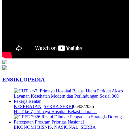
ENSIKLOPEDIA
KESEHATAN
,
SERBA SERBI
05/08/2026
HUT ke-7, Primaya Hospital Bekasi Utara …
EKONOMI BISNIS
,
NASIONAL
,
SERBA