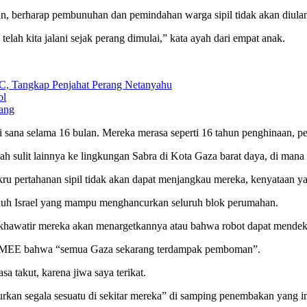
n, berharap pembunuhan dan pemindahan warga sipil tidak akan diulan
telah kita jalani sejak perang dimulai,” kata ayah dari empat anak.
C, Tangkap Penjahat Perang Netanyahu
ol
ang
i sana selama 16 bulan. Mereka merasa seperti 16 tahun penghinaan, p
 sulit lainnya ke lingkungan Sabra di Kota Gaza barat daya, di mana i
u pertahanan sipil tidak akan dapat menjangkau mereka, kenyataan ya
nuh Israel yang mampu menghancurkan seluruh blok perumahan.
a khawatir mereka akan menargetkannya atau bahwa robot dapat mendek
da MEE bahwa “semua Gaza sekarang terdampak pemboman”.
a takut, karena jiwa saya terikat.
rkan segala sesuatu di sekitar mereka” di samping penembakan yang in