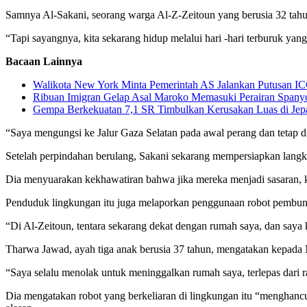
Samnya Al-Sakani, seorang warga Al-Z-Zeitoun yang berusia 32 tahu
“Tapi sayangnya, kita sekarang hidup melalui hari -hari terburuk yang 
Bacaan Lainnya
Walikota New York Minta Pemerintah AS Jalankan Putusan IC
Ribuan Imigran Gelap Asal Maroko Memasuki Perairan Spany
Gempa Berkekuatan 7,1 SR Timbulkan Kerusakan Luas di Jep
“Saya mengungsi ke Jalur Gaza Selatan pada awal perang dan tetap d
Setelah perpindahan berulang, Sakani sekarang mempersiapkan langkah
Dia menyuarakan kekhawatiran bahwa jika mereka menjadi sasaran, kr
Penduduk lingkungan itu juga melaporkan penggunaan robot pembu
“Di Al-Zeitoun, tentara sekarang dekat dengan rumah saya, dan say
Tharwa Jawad, ayah tiga anak berusia 37 tahun, mengatakan kepa
“Saya selalu menolak untuk meninggalkan rumah saya, terlepas dari ras
Dia mengatakan robot yang berkeliaran di lingkungan itu “menghancu