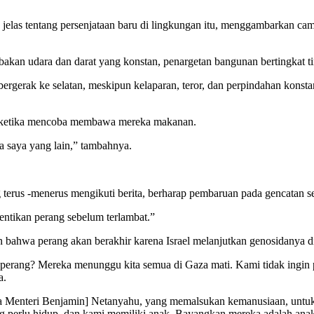
jelas tentang persenjataan baru di lingkungan itu, menggambarkan c
akan udara dan darat yang konstan, penargetan bangunan bertingkat t
bergerak ke selatan, meskipun kelaparan, teror, dan perpindahan konsta
ael ketika mencoba membawa mereka makanan.
a saya yang lain,” tambahnya.
terus -menerus mengikuti berita, berharap pembaruan pada gencatan sen
Hentikan perang sebelum terlambat.”
n bahwa perang akan berakhir karena Israel melanjutkan genosidanya 
 perang? Mereka menunggu kita semua di Gaza mati. Kami tidak ingi
a.
a Menteri Benjamin] Netanyahu, yang memalsukan kemanusiaan, untuk
 yang perlu hidup, dan kami memiliki anak. Bayangkan mereka adalah an