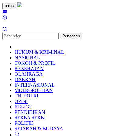
Loncat
tutup
ke
Menu
konten
Mobile
Pencarian
HUKUM & KRIMINAL
NASIONAL
TOKOH & PROFIL
KESEHATAN
OLAHRAGA
DAERAH
INTERNASIONAL
METROPOLITAN
TNI POLRI
OPINI
RELIGI
PENDIDIKAN
SERBA SERBI
POLITIK
SEJARAH & BUDAYA