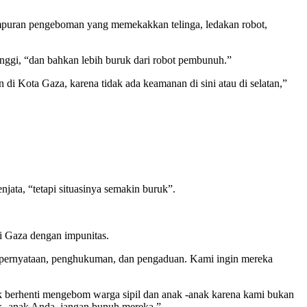
ampuran pengeboman yang memekakkan telinga, ledakan robot,
inggi, “dan bahkan lebih buruk dari robot pembunuh.”
n di Kota Gaza, karena tidak ada keamanan di sini atau di selatan,”
jata, “tetapi situasinya semakin buruk”.
di Gaza dengan impunitas.
n pernyataan, penghukuman, dan pengaduan. Kami ingin mereka
 berhenti mengebom warga sipil dan anak -anak karena kami bukan
ak -anak Anda, jangan bunuh mereka.”