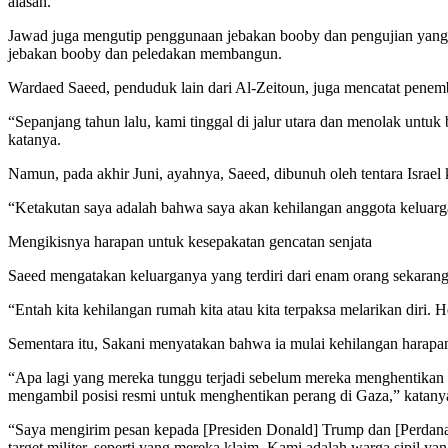
alasan.
Jawad juga mengutip penggunaan jebakan booby dan pengujian yang 
jebakan booby dan peledakan membangun.
Wardaed Saeed, penduduk lain dari Al-Zeitoun, juga mencatat penemb
“Sepanjang tahun lalu, kami tinggal di jalur utara dan menolak untuk 
katanya.
Namun, pada akhir Juni, ayahnya, Saeed, dibunuh oleh tentara Isr
“Ketakutan saya adalah bahwa saya akan kehilangan anggota keluarg
Mengikisnya harapan untuk kesepakatan gencatan senjata
Saeed mengatakan keluarganya yang terdiri dari enam orang sekarang 
“Entah kita kehilangan rumah kita atau kita terpaksa melarikan diri. 
Sementara itu, Sakani menyatakan bahwa ia mulai kehilangan harapa
“Apa lagi yang mereka tunggu terjadi sebelum mereka menghentikan
mengambil posisi resmi untuk menghentikan perang di Gaza,” katany
“Saya mengirim pesan kepada [Presiden Donald] Trump dan [Perdan
target militer, seperti yang mereka klaim. Kami adalah warga sipil