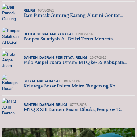
06/08/2026
RELIGI
Dari Puncak Gunung Karang, Alumni Gontor…
,
05/08/2026
RELIGI
SOSIAL MASYARAKAT
Ponpes Salafiyah Al-Dzikri Terus Menceta…
,
,
,
26/07/2026
BANTEN
DAERAH
PERISTIWA
RELIGI
Pulo Ampel Juara Umum MTQ ke-55 Kabupate…
18/07/2026
SOSIAL MASYARAKAT
Keluarga Besar Polres Metro Tangerang Ko…
,
,
07/07/2026
BANTEN
DAERAH
RELIGI
MTQ XXIII Banten Resmi Dibuka, Pemprov T…