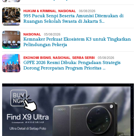
,
06/08/2026
HUKUM & KRIMINAL
NASIONAL
995 Pucuk Senpi Beserta Amunisi Ditemukan di
Ruangan Sekolah Swasta di Jakarta S…
05/08/2026
NASIONAL
Kemnaker Perkuat Ekosistem K3 untuk Tingkatkan
Pelindungan Pekerja
,
,
05/08/2026
EKONOMI BISNIS
NASIONAL
SERBA SERBI
GPFE 2026 Resmi Dibuka: Pengadaan Strategis
Dorong Percepatan Program Prioritas …