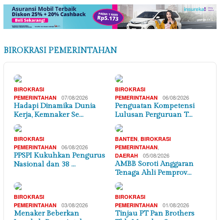
BIROKRASI PEMERINTAHAN
BIROKRASI
BIROKRASI
07/08/2026
06/08/2026
PEMERINTAHAN
PEMERINTAHAN
Hadapi Dinamika Dunia
Penguatan Kompetensi
Kerja, Kemnaker Se…
Lulusan Perguruan T…
,
BIROKRASI
BANTEN
BIROKRASI
06/08/2026
,
PEMERINTAHAN
PEMERINTAHAN
PPSPI Kukuhkan Pengurus
05/08/2026
DAERAH
AMBB Soroti Anggaran
Nasional dan 38 …
Tenaga Ahli Pemprov…
BIROKRASI
BIROKRASI
03/08/2026
01/08/2026
PEMERINTAHAN
PEMERINTAHAN
Menaker Beberkan
Tinjau PT Pan Brothers