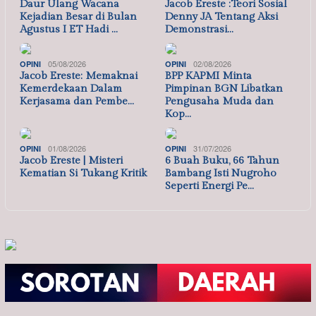
Daur Ulang Wacana
Jacob Ereste :Teori Sosial
Kejadian Besar di Bulan
Denny JA Tentang Aksi
Agustus I ET Hadi …
Demonstrasi…
05/08/2026
02/08/2026
OPINI
OPINI
Jacob Ereste: Memaknai
BPP KAPMI Minta
Kemerdekaan Dalam
Pimpinan BGN Libatkan
Kerjasama dan Pembe…
Pengusaha Muda dan
Kop…
01/08/2026
31/07/2026
OPINI
OPINI
Jacob Ereste | Misteri
6 Buah Buku, 66 Tahun
Kematian Si Tukang Kritik
Bambang Isti Nugroho
Seperti Energi Pe…