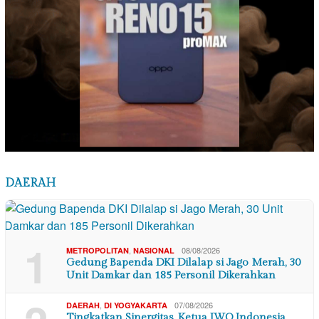
DAERAH
1
,
08/08/2026
METROPOLITAN
NASIONAL
Gedung Bapenda DKI Dilalap si Jago Merah, 30
Unit Damkar dan 185 Personil Dikerahkan
,
07/08/2026
DAERAH
DI YOGYAKARTA
Tingkatkan Sinergitas, Ketua IWO Indonesia