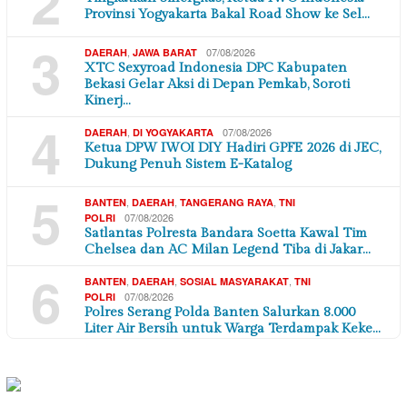
2
Provinsi Yogyakarta Bakal Road Show ke Sel…
3
,
07/08/2026
DAERAH
JAWA BARAT
XTC Sexyroad Indonesia DPC Kabupaten
Bekasi Gelar Aksi di Depan Pemkab, Soroti
Kinerj…
4
,
07/08/2026
DAERAH
DI YOGYAKARTA
Ketua DPW IWOI DIY Hadiri GPFE 2026 di JEC,
Dukung Penuh Sistem E-Katalog
5
,
,
,
BANTEN
DAERAH
TANGERANG RAYA
TNI
07/08/2026
POLRI
Satlantas Polresta Bandara Soetta Kawal Tim
Chelsea dan AC Milan Legend Tiba di Jakar…
6
,
,
,
BANTEN
DAERAH
SOSIAL MASYARAKAT
TNI
07/08/2026
POLRI
Polres Serang Polda Banten Salurkan 8.000
Liter Air Bersih untuk Warga Terdampak Keke…