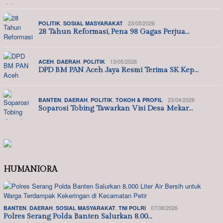
,
23/05/2026
POLITIK
SOSIAL MASYARAKAT
28 Tahun Reformasi, Pena 98 Gagas Perjua…
,
,
13/05/2026
ACEH
DAERAH
POLITIK
DPD BM PAN Aceh Jaya Resmi Terima SK Kep…
,
,
,
23/04/2026
BANTEN
DAERAH
POLITIK
TOKOH & PROFIL
Soparosi Tobing Tawarkan Visi Desa Mekar…
HUMANIORA
,
,
,
07/08/2026
BANTEN
DAERAH
SOSIAL MASYARAKAT
TNI POLRI
Polres Serang Polda Banten Salurkan 8.00…