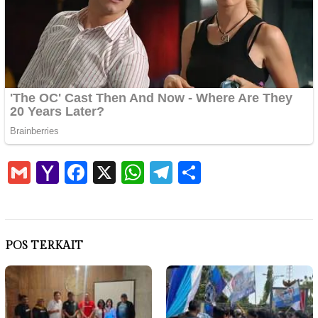
Gmail
Yahoo
Facebook
X
WhatsApp
Telegram
Share
Mail
POS TERKAIT