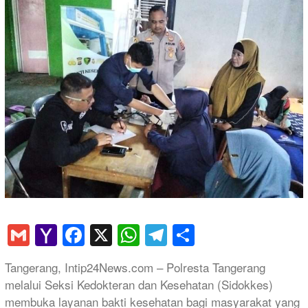
Gmail
Yahoo
Facebook
X
WhatsApp
Telegram
Share
Mail
Tangerang, Intip24News.com – Polresta Tangerang
melalui Seksi Kedokteran dan Kesehatan (Sidokkes)
membuka layanan bakti kesehatan bagi masyarakat yang