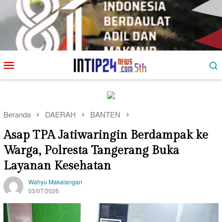
Loncat
Menu
ke
Mobile
konten
Beranda
DAERAH
BANTEN
Asap TPA Jatiwaringin Berdampak ke
Warga, Polresta Tangerang Buka
Layanan Kesehatan
Wahyu Makalangan
03/07/2026