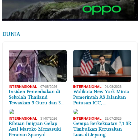
DUNIA
07/08/2026
01/08/2026
INTERNASIONAL
INTERNASIONAL
Insiden Penembakan di
Walikota New York Minta
Sekolah Thailand
Pemerintah AS Jalankan
Tewaskan 3 Guru dan 3…
Putusan ICC, …
31/07/2026
28/07/2026
INTERNASIONAL
INTERNASIONAL
Ribuan Imigran Gelap
Gempa Berkekuatan 7,1 SR
Asal Maroko Memasuki
Timbulkan Kerusakan
Perairan Spanyol
Luas di Jepang