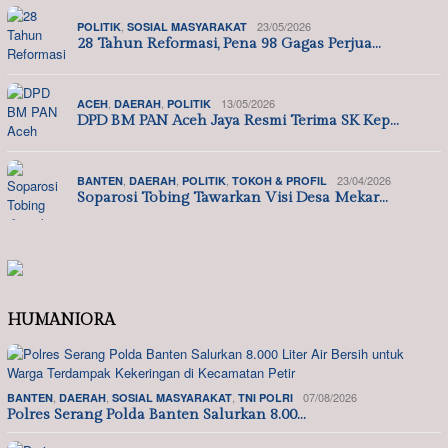
,
23/05/2026
POLITIK
SOSIAL MASYARAKAT
28 Tahun Reformasi, Pena 98 Gagas Perjua…
,
,
13/05/2026
ACEH
DAERAH
POLITIK
DPD BM PAN Aceh Jaya Resmi Terima SK Kep…
,
,
,
23/04/2026
BANTEN
DAERAH
POLITIK
TOKOH & PROFIL
Soparosi Tobing Tawarkan Visi Desa Mekar…
HUMANIORA
,
,
,
07/08/2026
BANTEN
DAERAH
SOSIAL MASYARAKAT
TNI POLRI
Polres Serang Polda Banten Salurkan 8.00…