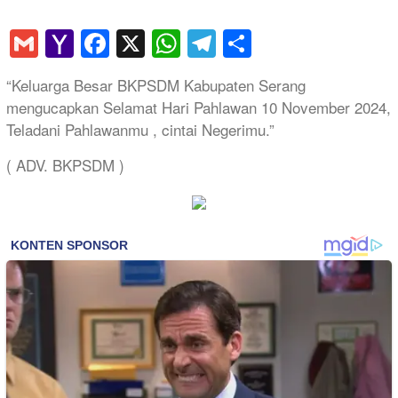
Gmail
Yahoo
Facebook
X
WhatsApp
Telegram
Share
Mail
“Keluarga Besar BKPSDM Kabupaten Serang
mengucapkan Selamat Hari Pahlawan 10 November 2024,
Teladani Pahlawanmu , cintai Negerimu.”
( ADV. BKPSDM )