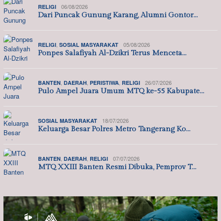
06/08/2026
RELIGI
Dari Puncak Gunung Karang, Alumni Gontor…
,
05/08/2026
RELIGI
SOSIAL MASYARAKAT
Ponpes Salafiyah Al-Dzikri Terus Menceta…
,
,
,
26/07/2026
BANTEN
DAERAH
PERISTIWA
RELIGI
Pulo Ampel Juara Umum MTQ ke-55 Kabupate…
18/07/2026
SOSIAL MASYARAKAT
Keluarga Besar Polres Metro Tangerang Ko…
,
,
07/07/2026
BANTEN
DAERAH
RELIGI
MTQ XXIII Banten Resmi Dibuka, Pemprov T…