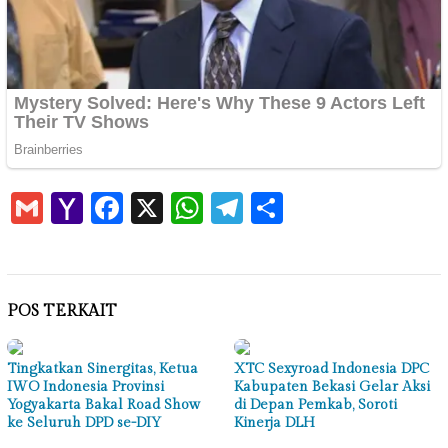
Gmail
Yahoo
Facebook
X
WhatsApp
Telegram
Share
Mail
POS TERKAIT
Tingkatkan Sinergitas, Ketua
XTC Sexyroad Indonesia DPC
IWO Indonesia Provinsi
Kabupaten Bekasi Gelar Aksi
Yogyakarta Bakal Road Show
di Depan Pemkab, Soroti
ke Seluruh DPD se-DIY
Kinerja DLH