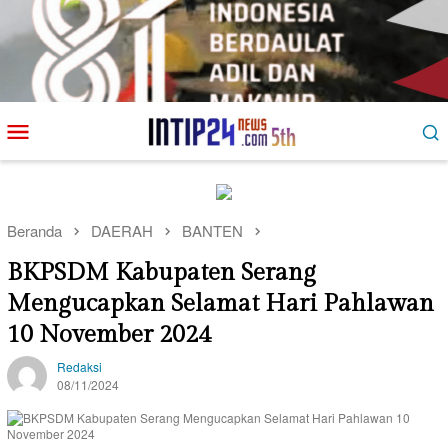
Loncat
Menu
ke
Mobile
konten
Beranda
DAERAH
BANTEN
BKPSDM Kabupaten Serang
Mengucapkan Selamat Hari Pahlawan
10 November 2024
Redaksi
08/11/2024