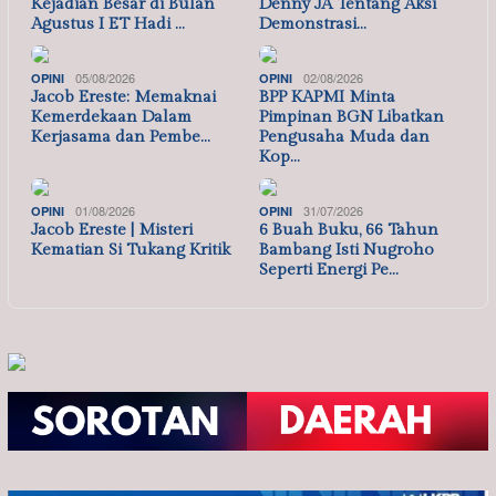
Kejadian Besar di Bulan
Denny JA Tentang Aksi
Agustus I ET Hadi …
Demonstrasi…
05/08/2026
02/08/2026
OPINI
OPINI
Jacob Ereste: Memaknai
BPP KAPMI Minta
Kemerdekaan Dalam
Pimpinan BGN Libatkan
Kerjasama dan Pembe…
Pengusaha Muda dan
Kop…
01/08/2026
31/07/2026
OPINI
OPINI
Jacob Ereste | Misteri
6 Buah Buku, 66 Tahun
Kematian Si Tukang Kritik
Bambang Isti Nugroho
Seperti Energi Pe…