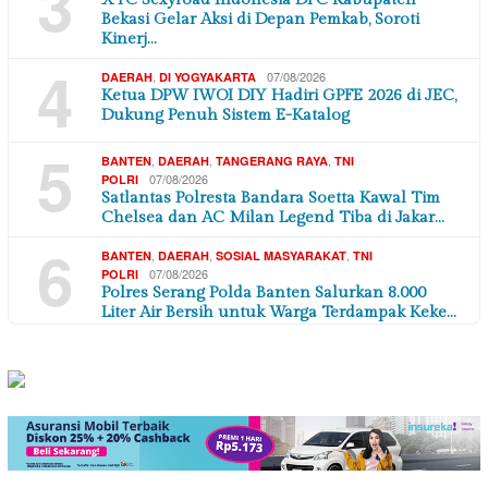
3
Bekasi Gelar Aksi di Depan Pemkab, Soroti
Kinerj…
4
,
07/08/2026
DAERAH
DI YOGYAKARTA
Ketua DPW IWOI DIY Hadiri GPFE 2026 di JEC,
Dukung Penuh Sistem E-Katalog
5
,
,
,
BANTEN
DAERAH
TANGERANG RAYA
TNI
07/08/2026
POLRI
Satlantas Polresta Bandara Soetta Kawal Tim
Chelsea dan AC Milan Legend Tiba di Jakar…
6
,
,
,
BANTEN
DAERAH
SOSIAL MASYARAKAT
TNI
07/08/2026
POLRI
Polres Serang Polda Banten Salurkan 8.000
Liter Air Bersih untuk Warga Terdampak Keke…