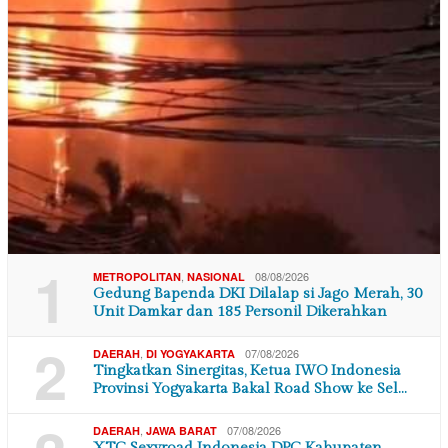
1
,
08/08/2026
METROPOLITAN
NASIONAL
Gedung Bapenda DKI Dilalap si Jago Merah, 30
Unit Damkar dan 185 Personil Dikerahkan
2
,
07/08/2026
DAERAH
DI YOGYAKARTA
Tingkatkan Sinergitas, Ketua IWO Indonesia
Provinsi Yogyakarta Bakal Road Show ke Sel…
,
07/08/2026
DAERAH
JAWA BARAT
XTC Sexyroad Indonesia DPC Kabupaten