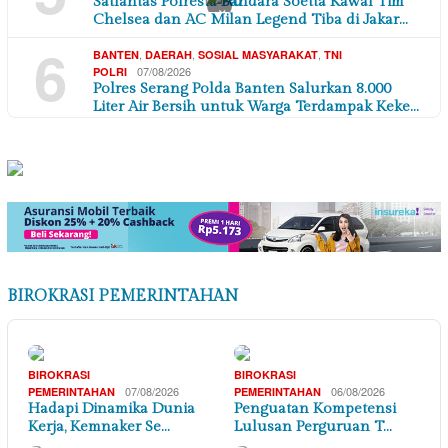
Satlantas Polresta Bandara Soetta Kawal Tim
×
Chelsea dan AC Milan Legend Tiba di Jakar…
6
,
,
,
BANTEN
DAERAH
SOSIAL MASYARAKAT
TNI
07/08/2026
POLRI
Polres Serang Polda Banten Salurkan 8.000
Liter Air Bersih untuk Warga Terdampak Keke…
BIROKRASI PEMERINTAHAN
BIROKRASI
BIROKRASI
07/08/2026
06/08/2026
PEMERINTAHAN
PEMERINTAHAN
Hadapi Dinamika Dunia
Penguatan Kompetensi
Kerja, Kemnaker Se…
Lulusan Perguruan T…