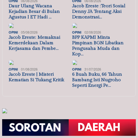
06/08/2026
06/08/2026
OPINI
OPINI
Daur Ulang Wacana
Jacob Ereste :Teori Sosial
Kejadian Besar di Bulan
Denny JA Tentang Aksi
Agustus I ET Hadi …
Demonstrasi…
05/08/2026
02/08/2026
OPINI
OPINI
Jacob Ereste: Memaknai
BPP KAPMI Minta
Kemerdekaan Dalam
Pimpinan BGN Libatkan
Kerjasama dan Pembe…
Pengusaha Muda dan
Kop…
01/08/2026
31/07/2026
OPINI
OPINI
Jacob Ereste | Misteri
6 Buah Buku, 66 Tahun
Kematian Si Tukang Kritik
Bambang Isti Nugroho
Seperti Energi Pe…