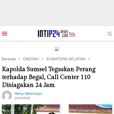
Loncat
Menu
ke
Mobile
konten
Beranda
DAERAH
SUMATERA SELATAN
Kapolda Sumsel Tegaskan Perang
terhadap Begal, Call Center 110
Disiagakan 24 Jam
Wahyu Makalangan
25/05/2026