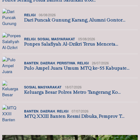
Polres Serang Polda Banten Salurkan 8.00…
06/08/2026
RELIGI
Dari Puncak Gunung Karang, Alumni Gontor…
,
05/08/2026
RELIGI
SOSIAL MASYARAKAT
Ponpes Salafiyah Al-Dzikri Terus Menceta…
,
,
,
26/07/2026
BANTEN
DAERAH
PERISTIWA
RELIGI
Pulo Ampel Juara Umum MTQ ke-55 Kabupate…
18/07/2026
SOSIAL MASYARAKAT
Keluarga Besar Polres Metro Tangerang Ko…
,
,
07/07/2026
BANTEN
DAERAH
RELIGI
MTQ XXIII Banten Resmi Dibuka, Pemprov T…