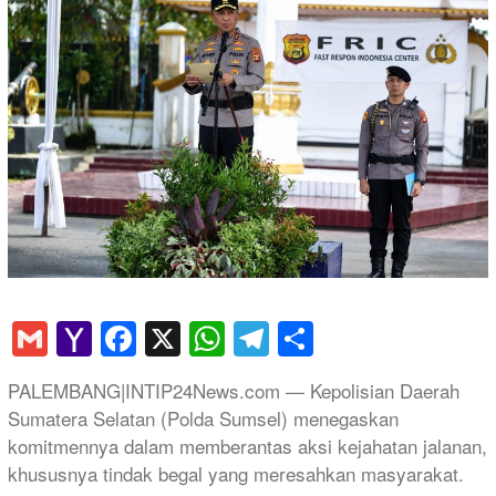
Gmail
Yahoo
Facebook
X
WhatsApp
Telegram
Share
Mail
PALEMBANG|INTIP24News.com — Kepolisian Daerah
Sumatera Selatan (Polda Sumsel) menegaskan
komitmennya dalam memberantas aksi kejahatan jalanan,
khususnya tindak begal yang meresahkan masyarakat.