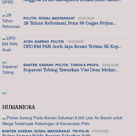
,
23/05/2026
POLITIK
SOSIAL MASYARAKAT
28 Tahun Reformasi, Pena 98 Gagas Perjua…
,
,
13/05/2026
ACEH
DAERAH
POLITIK
DPD BM PAN Aceh Jaya Resmi Terima SK Kep…
,
,
,
23/04/2026
BANTEN
DAERAH
POLITIK
TOKOH & PROFIL
Soparosi Tobing Tawarkan Visi Desa Mekar…
HUMANIORA
,
,
,
07/08/2026
BANTEN
DAERAH
SOSIAL MASYARAKAT
TNI POLRI