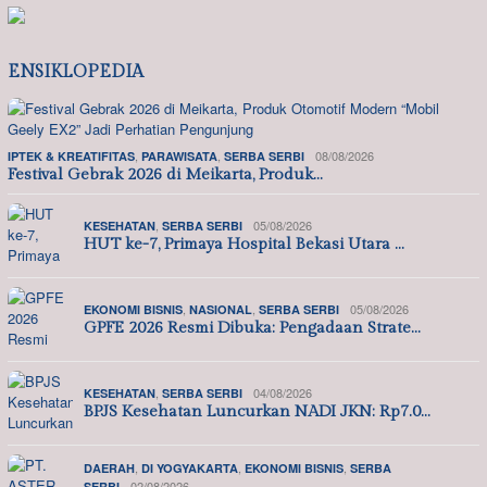
ENSIKLOPEDIA
,
,
08/08/2026
IPTEK & KREATIFITAS
PARAWISATA
SERBA SERBI
Festival Gebrak 2026 di Meikarta, Produk…
,
05/08/2026
KESEHATAN
SERBA SERBI
HUT ke-7, Primaya Hospital Bekasi Utara …
,
,
05/08/2026
EKONOMI BISNIS
NASIONAL
SERBA SERBI
GPFE 2026 Resmi Dibuka: Pengadaan Strate…
,
04/08/2026
KESEHATAN
SERBA SERBI
BPJS Kesehatan Luncurkan NADI JKN: Rp7.0…
,
,
,
DAERAH
DI YOGYAKARTA
EKONOMI BISNIS
SERBA
02/08/2026
SERBI