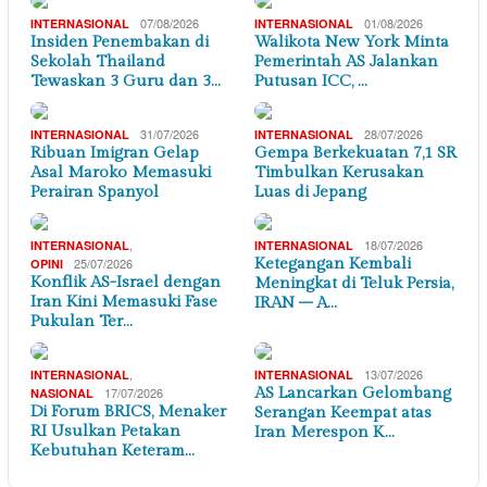
07/08/2026
01/08/2026
INTERNASIONAL
INTERNASIONAL
Insiden Penembakan di
Walikota New York Minta
Sekolah Thailand
Pemerintah AS Jalankan
Tewaskan 3 Guru dan 3…
Putusan ICC, …
31/07/2026
28/07/2026
INTERNASIONAL
INTERNASIONAL
Ribuan Imigran Gelap
Gempa Berkekuatan 7,1 SR
Asal Maroko Memasuki
Timbulkan Kerusakan
Perairan Spanyol
Luas di Jepang
,
18/07/2026
INTERNASIONAL
INTERNASIONAL
25/07/2026
Ketegangan Kembali
OPINI
Konflik AS-Israel dengan
Meningkat di Teluk Persia,
Iran Kini Memasuki Fase
IRAN – A…
Pukulan Ter…
,
13/07/2026
INTERNASIONAL
INTERNASIONAL
17/07/2026
AS Lancarkan Gelombang
NASIONAL
Di Forum BRICS, Menaker
Serangan Keempat atas
RI Usulkan Petakan
Iran Merespon K…
Kebutuhan Keteram…