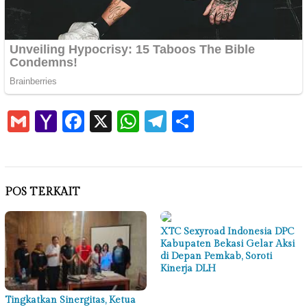
Gmail
Yahoo
Facebook
X
WhatsApp
Telegram
Share
Mail
POS TERKAIT
XTC Sexyroad Indonesia DPC
Kabupaten Bekasi Gelar Aksi
di Depan Pemkab, Soroti
Kinerja DLH
Tingkatkan Sinergitas, Ketua