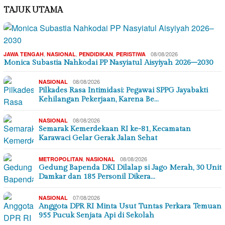
TAJUK UTAMA
,
,
,
08/08/2026
JAWA TENGAH
NASIONAL
PENDIDIKAN
PERISTIWA
Monica Subastia Nahkodai PP Nasyiatul Aisyiyah 2026–2030
08/08/2026
NASIONAL
Pilkades Rasa Intimidasi: Pegawai SPPG Jayabakti
Kehilangan Pekerjaan, Karena Be…
08/08/2026
NASIONAL
Semarak Kemerdekaan RI ke-81, Kecamatan
Karawaci Gelar Gerak Jalan Sehat
,
08/08/2026
METROPOLITAN
NASIONAL
Gedung Bapenda DKI Dilalap si Jago Merah, 30 Unit
Damkar dan 185 Personil Dikera…
07/08/2026
NASIONAL
Anggota DPR RI Minta Usut Tuntas Perkara Temuan
955 Pucuk Senjata Api di Sekolah