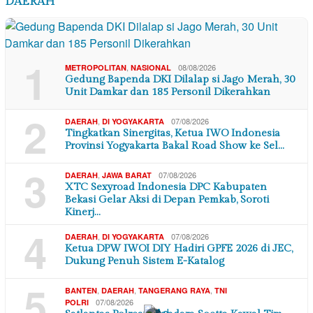
DAERAH
1
,
08/08/2026
METROPOLITAN
NASIONAL
Gedung Bapenda DKI Dilalap si Jago Merah, 30
Unit Damkar dan 185 Personil Dikerahkan
2
,
07/08/2026
DAERAH
DI YOGYAKARTA
Tingkatkan Sinergitas, Ketua IWO Indonesia
Provinsi Yogyakarta Bakal Road Show ke Sel…
3
,
07/08/2026
DAERAH
JAWA BARAT
XTC Sexyroad Indonesia DPC Kabupaten
Bekasi Gelar Aksi di Depan Pemkab, Soroti
Kinerj…
4
,
07/08/2026
DAERAH
DI YOGYAKARTA
Ketua DPW IWOI DIY Hadiri GPFE 2026 di JEC,
Dukung Penuh Sistem E-Katalog
5
,
,
,
BANTEN
DAERAH
TANGERANG RAYA
TNI
07/08/2026
POLRI