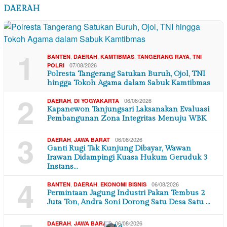
DAERAH
1
,
,
,
,
BANTEN
DAERAH
KAMTIBMAS
TANGERANG RAYA
TNI
07/08/2026
POLRI
Polresta Tangerang Satukan Buruh, Ojol, TNI
hingga Tokoh Agama dalam Sabuk Kamtibmas
2
,
06/08/2026
DAERAH
DI YOGYAKARTA
Kapanewon Tanjungsari Laksanakan Evaluasi
Pembangunan Zona Integritas Menuju WBK
3
,
06/08/2026
DAERAH
JAWA BARAT
Ganti Rugi Tak Kunjung Dibayar, Wawan
Irawan Didampingi Kuasa Hukum Geruduk 3
Instans…
4
,
,
06/08/2026
BANTEN
DAERAH
EKONOMI BISNIS
Permintaan Jagung Industri Pakan Tembus 2
Juta Ton, Andra Soni Dorong Satu Desa Satu …
,
06/08/2026
DAERAH
JAWA BARAT