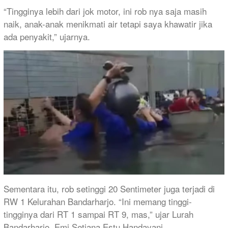
“Tingginya lebih dari jok motor, ini rob nya saja masih
naik, anak-anak menikmati air tetapi saya khawatir jika
ada penyakit,” ujarnya.
Sementara itu, rob setinggi 20 Sentimeter juga terjadi di
RW 1 Kelurahan Bandarharjo. “Ini memang tinggi-
tingginya dari RT 1 sampai RT 9, mas,” ujar Lurah
Bandarharjo, Emi Setiana Estu Handayani.