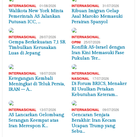
01/08/2026
31/07/2026
INTERNASIONAL
INTERNASIONAL
Walikota New York Minta
Ribuan Imigran Gelap
Pemerintah AS Jalankan
Asal Maroko Memasuki
Putusan ICC, …
Perairan Spanyol
28/07/2026
,
INTERNASIONAL
INTERNASIONAL
Gempa Berkekuatan 7,1 SR
25/07/2026
OPINI
Konflik AS-Israel dengan
Timbulkan Kerusakan
Iran Kini Memasuki Fase
Luas di Jepang
Pukulan Ter…
18/07/2026
,
INTERNASIONAL
INTERNASIONAL
Ketegangan Kembali
17/07/2026
NASIONAL
Di Forum BRICS, Menaker
Meningkat di Teluk Persia,
RI Usulkan Petakan
IRAN – A…
Kebutuhan Keteram…
13/07/2026
09/07/2026
INTERNASIONAL
INTERNASIONAL
AS Lancarkan Gelombang
Gencaran Senjata
Serangan Keempat atas
Berakhir: Iran Kecam
Iran Merespon K…
Ucapan Trump yang
Sebu…