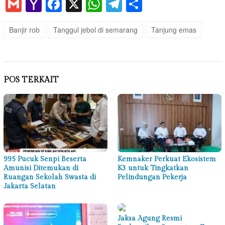
Gmail
Yahoo
Facebook
X
WhatsApp
Telegram
Share
Mail
Banjir rob
Tanggul jebol di semarang
Tanjung emas
POS TERKAIT
995 Pucuk Senpi Beserta
Kemnaker Perkuat Ekosistem
Amunisi Ditemukan di
K3 untuk Tingkatkan
Ruangan Sekolah Swasta di
Pelindungan Pekerja
Jakarta Selatan
Jaksa Agung Resmi