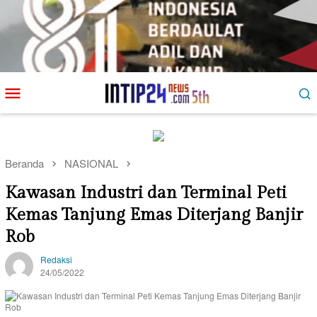
Loncat
Menu
ke
Mobile
konten
Beranda
NASIONAL
Kawasan Industri dan Terminal Peti
Kemas Tanjung Emas Diterjang Banjir
Rob
Redaksi
24/05/2022