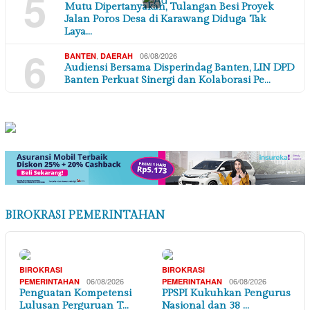
5
×
Mutu Dipertanyakan, Tulangan Besi Proyek
Jalan Poros Desa di Karawang Diduga Tak
Laya…
6
,
06/08/2026
BANTEN
DAERAH
Audiensi Bersama Disperindag Banten, LIN DPD
Banten Perkuat Sinergi dan Kolaborasi Pe…
BIROKRASI PEMERINTAHAN
BIROKRASI
BIROKRASI
06/08/2026
06/08/2026
PEMERINTAHAN
PEMERINTAHAN
Penguatan Kompetensi
PPSPI Kukuhkan Pengurus
Lulusan Perguruan T…
Nasional dan 38 …