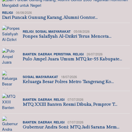
06/08/2026
RELIGI
Dari Puncak Gunung Karang, Alumni Gontor…
,
05/08/2026
RELIGI
SOSIAL MASYARAKAT
Ponpes Salafiyah Al-Dzikri Terus Menceta…
,
,
,
26/07/2026
BANTEN
DAERAH
PERISTIWA
RELIGI
Pulo Ampel Juara Umum MTQ ke-55 Kabupate…
18/07/2026
SOSIAL MASYARAKAT
Keluarga Besar Polres Metro Tangerang Ko…
,
,
07/07/2026
BANTEN
DAERAH
RELIGI
MTQ XXIII Banten Resmi Dibuka, Pemprov T…
,
,
07/07/2026
BANTEN
DAERAH
RELIGI
Gubernur Andra Soni: MTQ Jadi Sarana Mem…