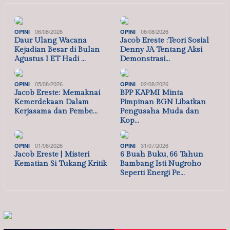
06/08/2026
06/08/2026
OPINI
OPINI
Daur Ulang Wacana
Jacob Ereste :Teori Sosial
Kejadian Besar di Bulan
Denny JA Tentang Aksi
Agustus I ET Hadi …
Demonstrasi…
05/08/2026
02/08/2026
OPINI
OPINI
Jacob Ereste: Memaknai
BPP KAPMI Minta
Kemerdekaan Dalam
Pimpinan BGN Libatkan
Kerjasama dan Pembe…
Pengusaha Muda dan
Kop…
01/08/2026
31/07/2026
OPINI
OPINI
Jacob Ereste | Misteri
6 Buah Buku, 66 Tahun
Kematian Si Tukang Kritik
Bambang Isti Nugroho
Seperti Energi Pe…