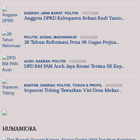
,
,
13/07/2026
DAERAH
JAWA BARAT
POLITIK
Anggota DPRD Kabupaten Bekasi Budi Yanto…
,
23/05/2026
POLITIK
SOSIAL MASYARAKAT
28 Tahun Reformasi, Pena 98 Gagas Perjua…
,
,
13/05/2026
ACEH
DAERAH
POLITIK
DPD BM PAN Aceh Jaya Resmi Terima SK Kep…
,
,
,
23/04/2026
BANTEN
DAERAH
POLITIK
TOKOH & PROFIL
Soparosi Tobing Tawarkan Visi Desa Mekar…
HUMANIORA