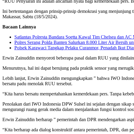
“RUU Penyiaran ini adalah ancaman nyata bagi kemerdekaan pers. Ba
Ini bertentangan dengan prinsip-prinsip demokrasi yang menjunjung ti
Makassar, Sabtu (18/5/2024).
Bacaan Lainnya
Satlantas Polresta Bandara Soetta Kawal Tim Chelsea dan AC 
Polres Serang Polda Banten Salurkan 8.000 Liter Air Bersih 
Polsek Karawaci Tangkap Pelaku Curanmor, Penadah Ikut Di
Erwin Zainuddin menyoroti beberapa pasal dalam RUU yang dinilain
Menurutnya, hal ini dapat berujung pada praktik sensor yang merug
Lebih lanjut, Erwin Zainuddin mengungkapkan ” bahwa IWO Indonesia
bersatu padu menolak RUU tersebut.
“Kita harus bersatu mempertahankan kemerdekaan pers. Tanpa kebeba
Penolakan dari IWO Indonesia DPW Sulsel ini sejalan dengan sikap s
mengurangi ruang gerak media dalam menjalankan fungsi kontrol sosi
Erwin Zainuddin berharap ” pemerintah dan DPR mendengarkan aspir
“Kita berharap ada dialog konstruktif antara pemerintah, DPR, dan p