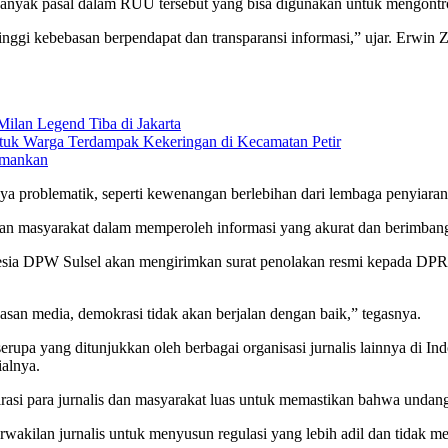
nyak pasal dalam RUU tersebut yang bisa digunakan untuk mengontrol 
nggi kebebasan berpendapat dan transparansi informasi,” ujar. Erwin Z
Milan Legend Tiba di Jakarta
untuk Warga Terdampak Kekeringan di Kecamatan Petir
amankan
ya problematik, seperti kewenangan berlebihan dari lembaga penyiar
ikan masyarakat dalam memperoleh informasi yang akurat dan berimban
 DPW Sulsel akan mengirimkan surat penolakan resmi kepada DPR dan 
san media, demokrasi tidak akan berjalan dengan baik,” tegasnya.
erupa yang ditunjukkan oleh berbagai organisasi jurnalis lainnya di I
alnya.
asi para jurnalis dan masyarakat luas untuk memastikan bahwa undan
erwakilan jurnalis untuk menyusun regulasi yang lebih adil dan tidak 