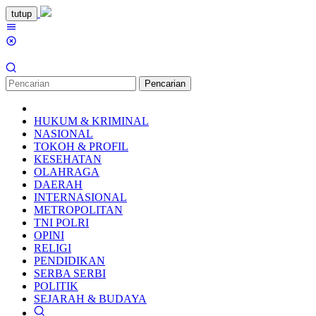
Loncat
tutup
ke
Menu
konten
Mobile
Pencarian
HUKUM & KRIMINAL
NASIONAL
TOKOH & PROFIL
KESEHATAN
OLAHRAGA
DAERAH
INTERNASIONAL
METROPOLITAN
TNI POLRI
OPINI
RELIGI
PENDIDIKAN
SERBA SERBI
POLITIK
SEJARAH & BUDAYA