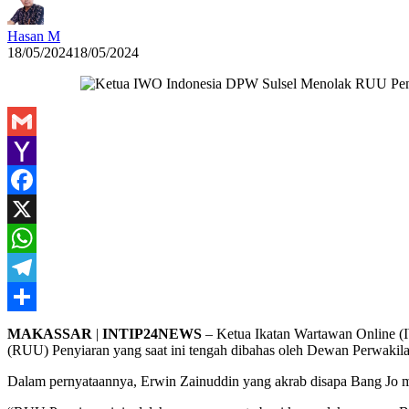
Hasan M
18/05/2024
18/05/2024
Gmail
Yahoo
Mail
Facebook
X
WhatsApp
Telegram
Share
MAKASSAR
|
INTIP24NEWS
– Ketua Ikatan Wartawan Online 
(RUU) Penyiaran yang saat ini tengah dibahas oleh Dewan Perwakil
Dalam pernyataannya, Erwin Zainuddin yang akrab disapa Bang Jo