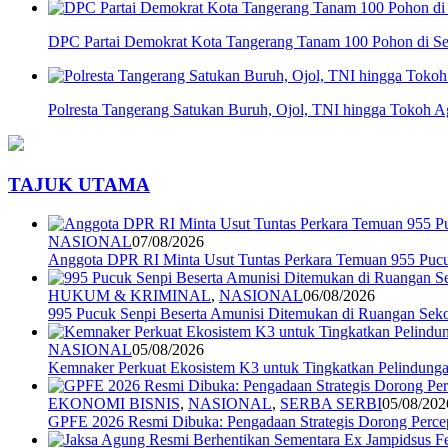
DPC Partai Demokrat Kota Tangerang Tanam 100 Pohon di Se
Polresta Tangerang Satukan Buruh, Ojol, TNI hingga Tokoh
TAJUK UTAMA
NASIONAL
07/08/2026
Anggota DPR RI Minta Usut Tuntas Perkara Temuan 955 Pucuk
HUKUM & KRIMINAL
,
NASIONAL
06/08/2026
995 Pucuk Senpi Beserta Amunisi Ditemukan di Ruangan Seko
NASIONAL
05/08/2026
Kemnaker Perkuat Ekosistem K3 untuk Tingkatkan Pelindunga
EKONOMI BISNIS
,
NASIONAL
,
SERBA SERBI
05/08/202
GPFE 2026 Resmi Dibuka: Pengadaan Strategis Dorong Percep