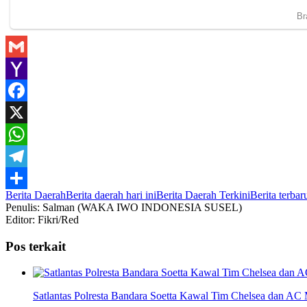
Gmail
Yahoo
Mail
Facebook
X
WhatsApp
Telegram
Berita Daerah
Berita daerah hari ini
Berita Daerah Terkini
Berita terbar
Share
Penulis: Salman (WAKA IWO INDONESIA SUSEL)
Editor: Fikri/Red
Pos terkait
Satlantas Polresta Bandara Soetta Kawal Tim Chelsea dan AC 