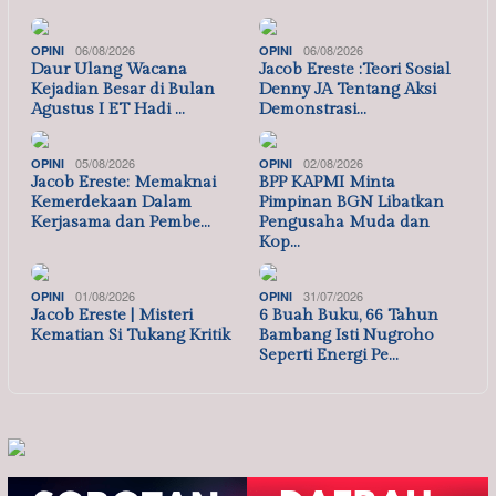
06/08/2026
06/08/2026
OPINI
OPINI
Daur Ulang Wacana
Jacob Ereste :Teori Sosial
Kejadian Besar di Bulan
Denny JA Tentang Aksi
Agustus I ET Hadi …
Demonstrasi…
05/08/2026
02/08/2026
OPINI
OPINI
Jacob Ereste: Memaknai
BPP KAPMI Minta
Kemerdekaan Dalam
Pimpinan BGN Libatkan
Kerjasama dan Pembe…
Pengusaha Muda dan
Kop…
01/08/2026
31/07/2026
OPINI
OPINI
Jacob Ereste | Misteri
6 Buah Buku, 66 Tahun
Kematian Si Tukang Kritik
Bambang Isti Nugroho
Seperti Energi Pe…