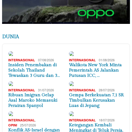
DUNIA
07/08/2026
01/08/2026
INTERNASIONAL
INTERNASIONAL
Insiden Penembakan di
Walikota New York Minta
Sekolah Thailand
Pemerintah AS Jalankan
Tewaskan 3 Guru dan 3…
Putusan ICC, …
31/07/2026
28/07/2026
INTERNASIONAL
INTERNASIONAL
Ribuan Imigran Gelap
Gempa Berkekuatan 7,1 SR
Asal Maroko Memasuki
Timbulkan Kerusakan
Perairan Spanyol
Luas di Jepang
,
18/07/2026
INTERNASIONAL
INTERNASIONAL
25/07/2026
Ketegangan Kembali
OPINI
Konflik AS-Israel dengan
Meningkat di Teluk Persia,