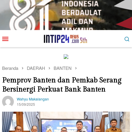
Loncat
Menu
ke
Mobile
konten
Beranda
DAERAH
BANTEN
Pemprov Banten dan Pemkab Serang
Bersinergi Perkuat Bank Banten
Wahyu Makalangan
15/09/2025