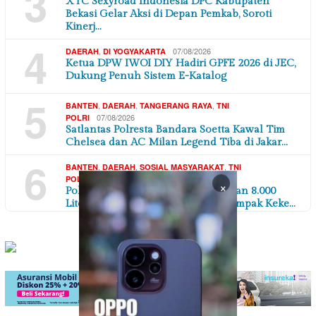
3
XTC Sexyroad Indonesia DPC Kabupaten
Bekasi Gelar Aksi di Depan Pemkab, Soroti
Kinerj…
4
,
07/08/2026
DAERAH
DI YOGYAKARTA
Ketua DPW IWOI DIY Hadiri GPFE 2026 di JEC,
Dukung Penuh Sistem E-Katalog
5
,
,
,
BANTEN
DAERAH
TANGERANG RAYA
TNI
07/08/2026
POLRI
Satlantas Polresta Bandara Soetta Kawal Tim
Chelsea dan AC Milan Legend Tiba di Jakar…
6
,
,
,
BANTEN
DAERAH
SOSIAL MASYARAKAT
TNI
07/08/2026
POLRI
×
Polres Serang Polda Banten Salurkan 8.000
Liter Air Bersih untuk Warga Terdampak Keke…