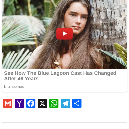
Gmail
Yahoo
Facebook
X
WhatsApp
Telegram
Share
Mail