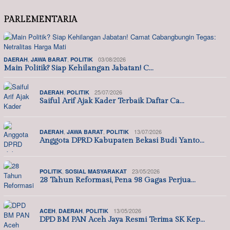
PARLEMENTARIA
,
,
03/08/2026
DAERAH
JAWA BARAT
POLITIK
Main Politik? Siap Kehilangan Jabatan! C…
,
25/07/2026
DAERAH
POLITIK
Saiful Arif Ajak Kader Terbaik Daftar Ca…
,
,
13/07/2026
DAERAH
JAWA BARAT
POLITIK
Anggota DPRD Kabupaten Bekasi Budi Yanto…
,
23/05/2026
POLITIK
SOSIAL MASYARAKAT
28 Tahun Reformasi, Pena 98 Gagas Perjua…
,
,
13/05/2026
ACEH
DAERAH
POLITIK
DPD BM PAN Aceh Jaya Resmi Terima SK Kep…