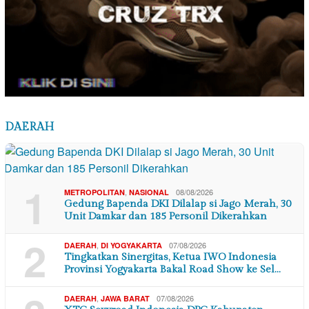
DAERAH
1
,
08/08/2026
METROPOLITAN
NASIONAL
Gedung Bapenda DKI Dilalap si Jago Merah, 30
Unit Damkar dan 185 Personil Dikerahkan
2
,
07/08/2026
DAERAH
DI YOGYAKARTA
Tingkatkan Sinergitas, Ketua IWO Indonesia
Provinsi Yogyakarta Bakal Road Show ke Sel…
,
07/08/2026
DAERAH
JAWA BARAT