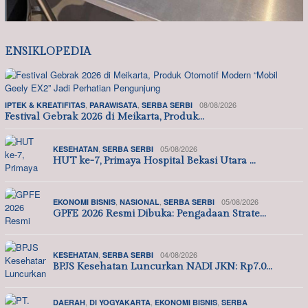
ENSIKLOPEDIA
,
,
08/08/2026
IPTEK & KREATIFITAS
PARAWISATA
SERBA SERBI
Festival Gebrak 2026 di Meikarta, Produk…
,
05/08/2026
KESEHATAN
SERBA SERBI
HUT ke-7, Primaya Hospital Bekasi Utara …
,
,
05/08/2026
EKONOMI BISNIS
NASIONAL
SERBA SERBI
GPFE 2026 Resmi Dibuka: Pengadaan Strate…
,
04/08/2026
KESEHATAN
SERBA SERBI
BPJS Kesehatan Luncurkan NADI JKN: Rp7.0…
,
,
,
DAERAH
DI YOGYAKARTA
EKONOMI BISNIS
SERBA