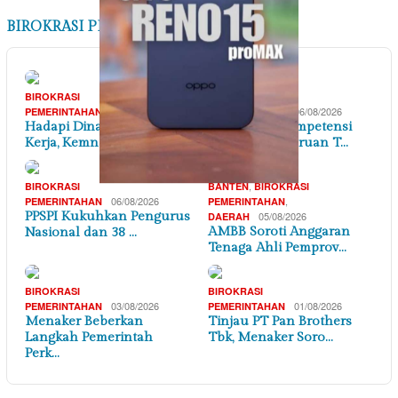
BIROKRASI PEMERINTAHAN
BIROKRASI
BIROKRASI
07/08/2026
06/08/2026
PEMERINTAHAN
PEMERINTAHAN
Hadapi Dinamika Dunia
Penguatan Kompetensi
Kerja, Kemnaker Se…
Lulusan Perguruan T…
,
BIROKRASI
BANTEN
BIROKRASI
06/08/2026
,
PEMERINTAHAN
PEMERINTAHAN
PPSPI Kukuhkan Pengurus
05/08/2026
DAERAH
AMBB Soroti Anggaran
Nasional dan 38 …
Tenaga Ahli Pemprov…
BIROKRASI
BIROKRASI
03/08/2026
01/08/2026
PEMERINTAHAN
PEMERINTAHAN
Menaker Beberkan
Tinjau PT Pan Brothers
Langkah Pemerintah
Tbk, Menaker Soro…
Perk…