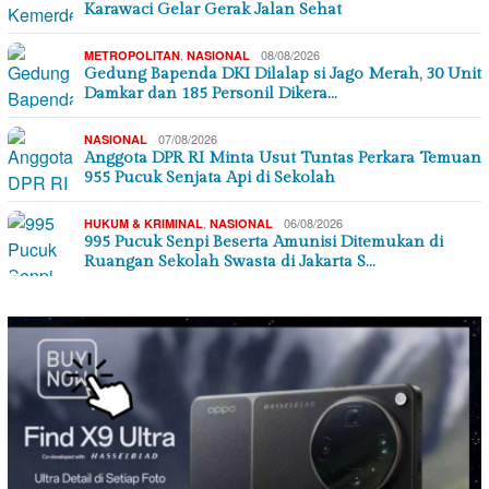
Karawaci Gelar Gerak Jalan Sehat
,
08/08/2026
METROPOLITAN
NASIONAL
Gedung Bapenda DKI Dilalap si Jago Merah, 30 Unit
Damkar dan 185 Personil Dikera…
07/08/2026
NASIONAL
Anggota DPR RI Minta Usut Tuntas Perkara Temuan
955 Pucuk Senjata Api di Sekolah
,
06/08/2026
HUKUM & KRIMINAL
NASIONAL
995 Pucuk Senpi Beserta Amunisi Ditemukan di
Ruangan Sekolah Swasta di Jakarta S…