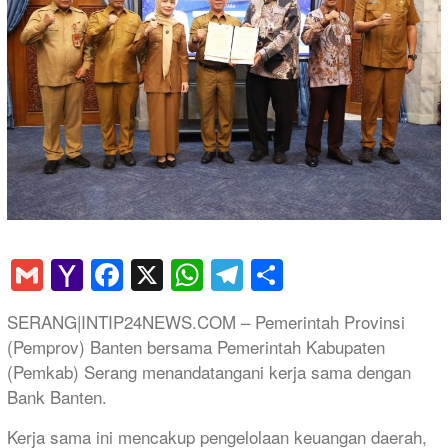
Gmail
Yahoo
Facebook
X
WhatsApp
Telegram
Share
Mail
SERANG|INTIP24NEWS.COM – Pemerintah Provinsi
(Pemprov) Banten bersama Pemerintah Kabupaten
(Pemkab) Serang menandatangani kerja sama dengan
Bank Banten.
Kerja sama ini mencakup pengelolaan keuangan daerah,